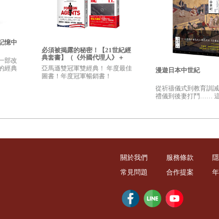
「暗房」，在早期還要用底片沖洗照片的年代裡，把膠卷送進暗房經歷顯影過程
然而，對重新發現自己、顯現自己來說，「黑房」的設計無異就是能讓心顯影的
記憶中
是種挑戰。」謝泰山說。
必須被揭露的秘密！【21世紀經
典套書】（《外國代理人》＋
一部改
《迫在眉睫》）
測試這個禁忌的邊緣。心理學家發現，視覺和其他感官被剝奪的人，容易焦慮、
亞馬遜雙冠軍雙經典！ 年度最佳
的經典
漫遊日本中世紀
圖書！年度冠軍暢銷書！
力，也會讓明眼人失去了原本溝通的能力。
從祈禱儀式到教育訓誡
電子通訊設備已有如他們的「另一隻眼睛」。溝通時，有些人習慣使用白板、記事簿
禮儀到後妻打鬥…… 
日本真正的日常生活，
能使用 Google，也沒有白板的溝通情境，這時，還要他們在時間限制內完
的真實樣貌！
邊。」他和同事講話時，會不自覺地點頭、搖頭，屬下只要察言觀色，自然就會
裡，已習於下命令的人，會更覺得不能適應，但往往經歷這段黑暗時光，他們的
關於我們
服務條款
隱
常見問題
合作提案
年
接受過視障培訓師協助的人，更能夠深刻體驗，明眼人可能變成非自主者，而盲
。走出自己原本熟悉、習以為常的世界，才有辦法空出心思，接納另一個不同的