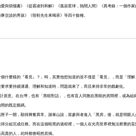
的愛與煩惱書》《從霸凌到和解》《孤寂星球，熱鬧人間》《異考錄：一個作家
海豚交談的男孩》《怪鞋先生來喝茶》等四十餘種。
一個什麼樣的『看見』？」時，其實他想知道的並不僅是「看見」，而是「理解
被要求要持續溝通、理解和知道時，問題就來了，而且來得非常的戲劇化。
Dark）的設計原意。在台灣，也有「黑暗對話」，也有盲人同胞在黑暗的房間裡，成為
助間的既定戲碼。
話匣子一開，顯得興奮異常。謝泰山說，當參與者進入「黑房」後，就是明眼人
還得分組完成任務。而在這個暗黑的過程裡，一個人在光亮世界裡無法察覺的盲
格高貴的人，此時都會昭然若揭。