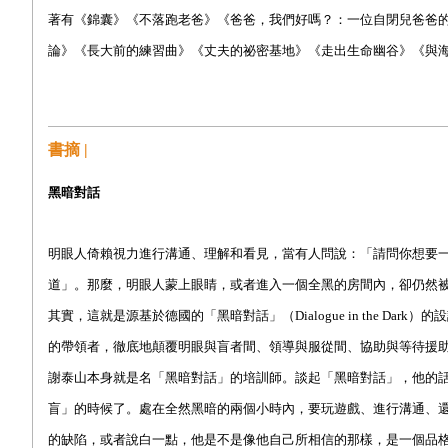
著有《錦囊》《不落跑老爸》《爸爸，我們好嗎？：一位自閉兒爸爸
論》《長大前的練習曲》《丈夫的祕密基地》《走出生命幽谷》《與
書摘 |
黑暗對話
明眼人倚賴視力進行溝通、理解和看見，當有人問說：「請問你想要
道」。那麼，明眼人蒙上眼睛，或者進入一個全黑的房間內，卻仍然
其實，這就是源基於德國的「黑暗對話」（Dialogue in the 
的帶領者，徹底地顛覆明眼與盲者間、領導與服從間、協助與等待援
謝泰山本身就是名「黑暗對話」的培訓師。談起「黑暗對話」，他的
盲」的時候了。處在全然黑暗的兩個小時內，要玩遊戲、進行溝通、
的缺陷，或者說白一點，他是不是像他自己所相信的那樣，是一個品