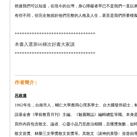
然後我們可以知道，在現今的台灣，身心障礙者早已不是我們一直以
有些不同，但完全無損於他們完整的人格及人生，甚至是我們所要模
*********************************
本書入選第66梯次好書大家讀
*********************************
作者簡介 |
呂政達
1962
年生，台南市人，
輔仁大學應用心理系學士、
台大國發所碩士，
誼基金會《學前教育月刊》主編、《魅麗雜誌》編輯總監等職。本身
寫作內容包含散文、論述、心靈小品乃至政治相關，且獲獎無數，如
散文首獎、林榮三文學獎散文首獎等。其散文〈諸神的黃昏〉並曾由導演