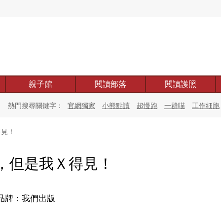
親子館
閱讀部落
閱讀護照
熱門搜尋關鍵字：
官網獨家
小熊點讀
超慢跑
一群喵
工作細胞
得見！
，但是我Ｘ得見！
品牌：我們出版