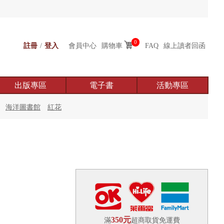
0
註冊
/
登入
會員中心
購物車
FAQ
線上讀者回函
出版專區
電子書
活動專區
海洋圖書館
紅花
350元
滿
超商取貨免運費