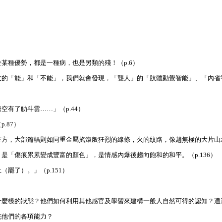
某種優勢，都是一種病，也是另類的殘！（p.6）
友的「能」和「不能」，我們就會發現，「聾人」的「肢體動覺智能」、「內省
有了觔斗雲……」（p.44）
.87）
左方，大部篇幅則如同重金屬搖滾般狂烈的線條，火的紋路，像趙無極的大片山
「傷痕累累變成豐富的顏色」，是情感內爆後趨向飽和的和平。（p.136）
罷了）。」（p.151）
什麼樣的狀態？他們如何利用其他感官及學習來建構一般人自然可得的認知？遭
充他們的各項能力？