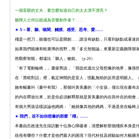
一個盲眼的丈夫，要怎麼知道自己的太太漂不漂亮？
聽障人士何以能成為音樂創作者？……
★
X =
看、聽、嗅聞、觸摸、感受、思考、愛……
殘是一把刀，能傷也可以是開創……誰沒有缺點，只看到缺點或著迷於
如果我們能擁有較廣博的視野，用「多元智能論」來重新定義聽障朋
然觀察智能」都遠比「聽人」敏銳。（p.20）
「有了電動輪椅，」蕭俊男說，「我從此逃出父母想像的地界，像孫悟空
在「黑暗對話」裡，氣定神閒的是盲人，慌亂無助的反而是明眼人。（p
她有幅畫叫《畫中有我》，那個叫黃美廉的「小女孩」僅出現在畫布
的內在釋放出來，於是你必須解釋那就是黃美廉的內在與外在的相會，是
有個大男孩這樣談論他媽媽：「她就像其他的媽媽，不過是坐在輪椅上（
★
我們，並不如你想像的那麼「殘」……
本書由呂政達先生採訪數十位身心障礙者，清楚解析那個殘疾本身是
歧視有哪些？什麼才是他們最大的困境？現代科技及經驗如何大幅擴