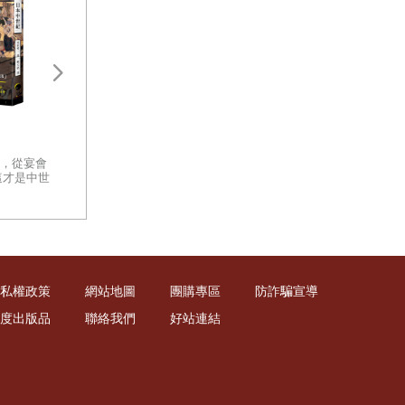
，才能沖洗出
一間「暗
緊張、心跳加
盛世之鑰：為何開放的社會更強
太平洋戰爭新解：
大？從七個黃金時代看文明興衰
戰、戰術深度解讀
的真相
你有沒有想過，那些曾經改變世
，從宴會
一部以客觀、冷徹
界的文明，究竟是怎麼消失的？
，一定要把自
這才是中世
軍事體制缺陷的指
面對古代遺跡留下的殘垣斷壁，
日本中世
面檢視太平洋戰爭
你心中是否發出疑問：是什麼讓
成任務，會讓許
重量級著作
一個文明從創造的巔峰跌落至
此？
調整談話內
收穫也更加的
私權政策
網站地圖
團購專區
防詐騙宣導
度出版品
聯絡我們
好站連結
的人卻可能成
世界。