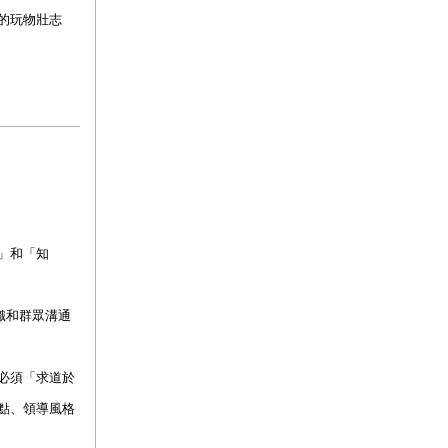
的玩物壯志
」和「知
組織和群眾溝通
必須「求道於
點、領導風格