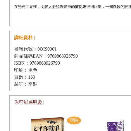
在光亮世界裡，明眼人必須靠眼神的捕捉來得到回饋，一個微妙的眼
後，顯現的，是一個稱為「性格原型」的東西。心理學家榮格當年在
術師這樣的類型，他其實也沒有想到，視力和失去視力，也可更接近
謝泰山表示，在「黑暗對話」裡，氣定神閒的是盲人，慌亂無助的反
詳細資料 |
俗語，他說，一點也不是這樣，在全然的黑暗中，槍瞄準著一個明眼
書籍代號：0QIS0001
「黑暗對話」起源於德國，一九八八年德國創立第一家非營利事業體「對話社會企業
商品條碼EAN：9789868926790
（Dr. Andreas Heineelte），閱讀他的生平和創辦理念，
ISBN：9789868926790
印刷：單色
小段路，讓你轉幾個圈，當你失去方向感，只聞其聲卻不見其影時，
頁數：160
也許，在德國的成長歲月裡，安德烈．海勒奇也玩過這樣的遊戲。也
裝訂：平裝
年，由謝邦俊醫師獲得DSE的授權，成立了「黑暗對話社會企業股份
障培訓師。
你可能感興趣 |
在「黑暗對話工作坊」的說明中有這麼一段話：「活動是在完全隔離
自己慢下步調，觀照內在，忠實地省視自己的核心價值。」這段文字
步調」。