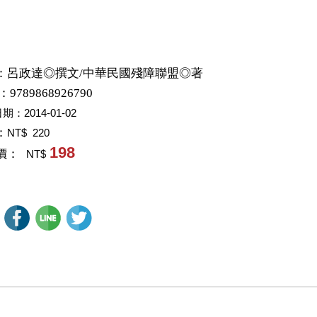
：
呂政達◎撰文/中華民國殘障聯盟◎著
：9789868926790
日期：
2014-01-02
：
NT$ 220
198
價：
NT$