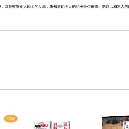
神，或是察覺別人臉上的反應，來知道他今天的穿著是否得體。把自己和別人的
論「心理原型」時，是用神話角色來做人格分類的嘗試，如大地母親、治療者、
人格的原型。
而是明眼人。謝泰山也聽過「求道於盲」、「青瞑的看戲」、「青瞑的毋驚槍」
人，他也未必會知道。
」，簡稱DSE（Dialogue Social Enterprise），創辦人叫安德烈
當然充滿著崇高的理念，我們卻聯想起，也許每個人小時候都玩過的「蒙眼抓鬼」遊戲，由
你還有辦法抓到同伴所扮的「鬼」嗎？
許，他曾經被放在一個黑暗的房間內，引發了他日後建造社會企業的構想。台灣
有限公司」（簡稱台北DiD）。當台北有了這套活動後，謝泰山積極參與，目前
所有光源的漆黑環境中進行，除了促使參與者必須適應突如其來的短暫失能外，
中，有沒有注意到關鍵詞「慢下步調」？在突如其來的短暫失能裡，人們才能學