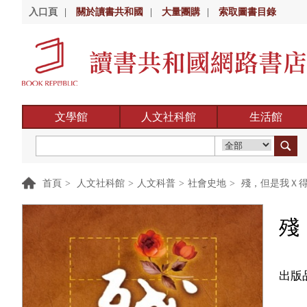
入口頁
|
關於讀書共和國
|
大量團購
|
索取圖書目錄
文學館
人文社科館
生活館
首頁
>
人文社科館
>
人文科普
>
社會史地
>
殘，但是我Ｘ
殘
出版