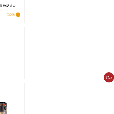
眼神都抹去
魔術師、煉金
more
這類的成語和
．海勒奇博士
別人帶領你走一
則在二○一一
已是活躍的視
TOP
同時必須強迫
習做到「慢下