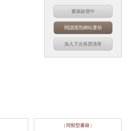
書籍缺貨中
閱讀護照網站選領
加入下次再買清單
| 同類型書籍 |