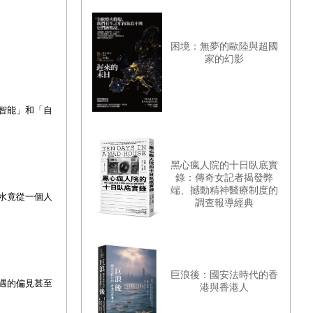
困境：無夢的歐陸與超國
家的幻影
智能」和「自
黑心瘋人院的十日臥底實
錄：傳奇女記者揭發弊
端、撼動精神醫療制度的
水竟從一個人
調查報導經典
巨浪後：國安法時代的香
遇的偏見甚至
港與香港人