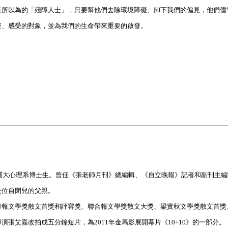
來所以為的「殘障人士」，只要幫他們去除環境障礙、卸下我們的偏見，他們儘
擬、感受的對象，並為我們的生命帶來重要的啟發。
輔大心理系博士生。曾任《張老師月刊》總編輯、《自立晚報》記者和副刊主編
是位自閉兒的父親。
時報文學獎散文首獎和評審獎、聯合報文學獎散文大獎、梁實秋文學獎散文首獎
張艾嘉改拍成五分鐘短片，為2011年金馬影展開幕片《10+10》的一部分。