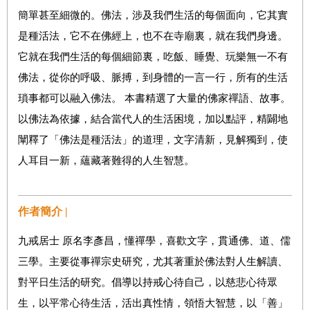
簡單甚至細微的。佛法，涉及我們生活的每個面向，它其實
是種活法，它不在佛經上，也不在寺廟裏，就在我們身邊。
它就在我們生活的每個細節裏，吃飯、睡覺、玩樂無一不有
佛法，從你的呼吸、脈搏，到身體的一言一行，所有的生活
瑣事都可以融入佛法。 本書精選了大量的佛家禪語、故事。
以佛法為依據，結合當代人的生活困境，加以點評，精闢地
闡釋了「佛法是種活法」的道理，文字清新，見解獨到，使
人耳目一新，蘊藏著難得的人生智慧。
作者簡介 |
九戒居士 原名李彥昌，懂禪學，喜歡文字，貫通佛、道、儒
三學。主要從事禪宗史研究，尤其著重於佛法對人生解讀、
對平日生活的研究。倡導以持戒心待自己，以慈悲心待眾
生，以平常心待生活，活出真性情，領悟大智慧，以「善」