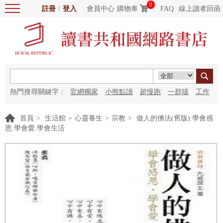
0
註冊
/
登入
會員中心
購物車
FAQ
線上讀者回函
熱門搜尋關鍵字：
官網獨家
小熊點讀
超慢跑
一群喵
工作
細胞
海洋圖書館
紅花
首頁
>
生活館
>
心靈養生
>
宗教
>
做人的佛法(舊版):學會感
恩.學會愛.學會生活