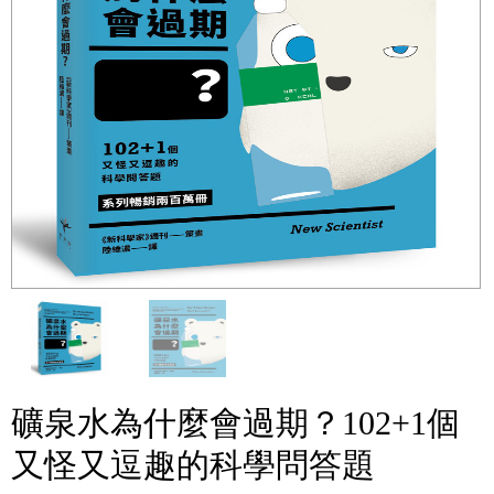
礦泉水為什麼會過期？102+1個
又怪又逗趣的科學問答題