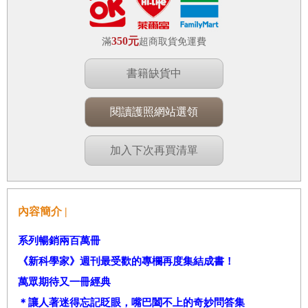
350元
滿
超商取貨免運費
書籍缺貨中
閱讀護照網站選領
加入下次再買清單
內容簡介 |
系列暢銷兩百萬冊
《新科學家》週刊最受歡的專欄再度集結成書！
萬眾期待又一冊經典
＊讓人著迷得忘記眨眼，嘴巴闔不上的奇妙問答集