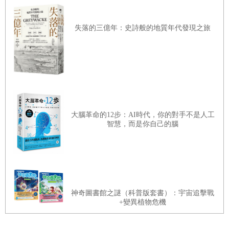
腳上可以治香港腳？／054為什麼熱敷有消腫止癢的功
效？
失落的三億年：史詩般的地質年代發現之旅
你注意到了嗎？植物和動物
055昆蟲會變胖嗎？／056魚會口渴嗎？／057貓為
什麼不喜歡游泳？／058為什麼植物的花朵晚上會閉
合？／059一頭牛的奶要多久才能注滿大峽谷呢？／060
為什麼我們很少看到鳥的屍體？／061狗知道自己是狗
大腦革命的12步：AI時代，你的對手不是人工
智慧，而是你自己的腦
嗎？／062為什麼夜行性的蛾會有趨光性？／063鴿子會
流汗嗎？／064要多少隻倉鼠才能發電？／065蜘蛛會喝
水嗎？／066在蛹裡的昆蟲還活著嗎？／067甲蟲為什麼
會被植物的刺刺穿？／068昆蟲的飛行路徑為什麼這麼
亂？／069大象會打噴嚏嗎？／070月亮的陰晴圓缺會影
神奇圖書館之謎（科普版套書）：宇宙追擊戰
響多肉植物開花嗎？／071馬會暈車嗎？／072為什麼動
+變異植物危機
物會舔傷口？／073為什麼梨子是梨子、蘋果是蘋果？