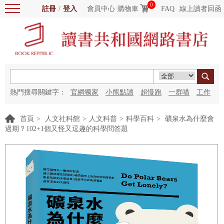
0
註冊
/
登入
會員中心
購物車
FAQ
線上讀者回函
熱門搜尋關鍵字：
官網獨家
小熊點讀
超慢跑
一群喵
工作
細胞
海洋圖書館
紅花
首頁
>
人文社科館
>
人文科普
>
科學百科
>
礦泉水為什麼會
過期？102+1個又怪又逗趣的科學問答題