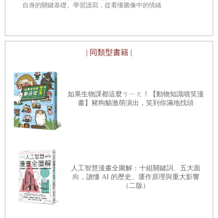
呼？／035為什麼我們的胃能消化牛的胃？／036換血手
雷本新作 ★
自身的關鍵基礎。學習讀寫，從看懂圖像中的情緒
上
到四周暢銷13
與故事開始。
術有可能誤導DNA檢驗嗎？／037為什麼肚子附近的水
溫比較低？／038為什麼喝了配方奶的嬰兒大便比較
臭？／039身材勻稱的人爬山會消耗比較少熱量嗎？／
| 同類型書籍 |
040換血可以讓人永保青春嗎？／041為什麼跑完步才會
開始大量冒汗？／042為什麼人類保有殘忍的特質？／
043除了膀胱，人體還有哪個部位可以儲存液體？／044
如果生物課都這麼ㄎㄧㄤ！【動物知識噴笑漫
折手指關節有害嗎？／045有判定活人實際年齡嗎？／
畫】豬狗貓激萌演出，笑到你滿地找頭
046為什麼有左撇子跟右撇子？／047為什麼年紀越大越
容易胖，減肥也更難？
你還好嗎？我們的感覺
人工智慧漫畫全圖解：十組關鍵詞、五大面
048感冒時能擤出多少鼻涕？／049錢真的很髒嗎？
向，讀懂 AI 的歷史、運作原理與重大影響
（二版）
／050為什麼蚊子會挑人叮？／051為什麼傷口會留疤
呢？／052有沒有讓人長壽的病毒？／053為什麼尿尿在