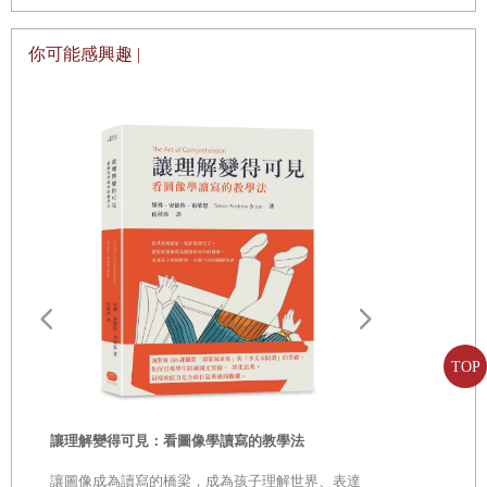
製造出來的？／020塑膠袋為什麼能解決刷卡不過的問
你可能感興趣 |
題？／021冰箱的溫度到底該怎麼調整？／022倒放很久
的玻璃杯會什麼會黏住？／023為什麼可以用仙女棒在
空中寫字呢？／024鐵釘為什麼會被磁鐵吸走？／025如
何校正水平儀？
你知道嗎？人體的秘密
026萬不得已要吃自己的時候，吃哪部位好呢？／
027為什麼能看見眼睛裡的血管？／028為什麼吃飽飯後
不能游泳？／029為什麼人體的細胞會聚集在一起？／
030為什麼不會有同時被碰兩次的感覺呢？／031為什麼
TOP
有時候手腳會刺刺麻麻的？／032死人會長頭髮和指甲
嗎？／033如果中了讓心跳停止的毒，心律調節器能保
山毛櫸生命
讓理解變得可見：看圖像學讀寫的教學法
次，聽樹自
命嗎？／034為什麼躺在床上睡不著，一坐上車就打
★全球暢銷
讓圖像成為讀寫的橋梁，成為孩子理解世界、表達