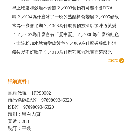
早上吃蛋和穀類不會飽？／003食物有可能不含DNA
嗎？／004為什麼冰了一晚的熟餡料會變黑？／005礦泉
水為什麼會過期？／006為什麼食物放涼以後味道就變
了？／007為什麼會有「蛋中蛋」？／008為什麼粉紅色
卡士達粉加水就會變成黃色？／009為什麼碳酸飲料消
氣後就不好喝了？／010為什麼巧克力球表面這麼光
more
滑？／011養活四口之家需要多大的土地？／012為什麼
紅酒越陳酒色越淡，白酒卻相反？／013為什麼吃萵苣
或馬鈴薯嘴巴不像吃大蒜那樣臭？／014為什麼和方糖
詳細資料 |
放在一起的起司不會長黴菌呢？／015為什麼黴菌會以
書籍代號：1FPS0002
同心圓的排列方式生長？／016為什麼分次倒啤酒酒沫
商品條碼EAN：9789869346320
消得比較慢？／017為什麼鍋裡的醬汁會噴出來？
ISBN：9789869346320
印刷：黑白內頁
頁數：288
你發現了嗎？居家科學
裝訂：平裝
018為什麼牛奶盒會脹起來？／019彩色牙膏是怎麼