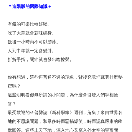
＊進階版的國際知識＋
有氣的可樂比較好喝。
吃了大蒜就會蒜味纏身。
飯後一小時內不可以游泳。
人到中年就一定會變胖。
折折手指，關節就會發出喀擦聲。
你有想過，這些再普通不過的現象，背後究竟埋藏著什麼秘
密嗎？
這些明明看似無所謂的小問題，為什麼會引發人們爭相搶
答？
最受歡迎的科普雜誌《新科學家》週刊，蒐集了來自世界各
地的不思議問題，和眾多時而惡搞爆笑，時而認真嚴肅的幽
默回答。這些上天下地，深入地心又竄入外太空的豐富問