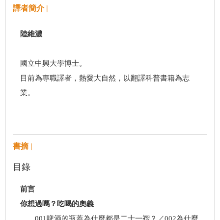
譯者簡介 |
陸維濃
國立中興大學博士。
目前為專職譯者，熱愛大自然，以翻譯科普書籍為志
業。
書摘 |
目錄
前言
你想過嗎？吃喝的奧義
001啤酒的瓶蓋為什麼都是二十一褶？／002為什麼