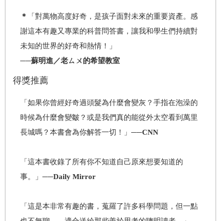
＊
「對萬物高度好奇，是孩子面對未來的重要資產。感
謝這本有趣又專業的科普問答書，讓我和學生們持續對
未知的世界的好奇和熱情！」
──蘇明進／老ㄙㄨ的希望教室
得獎推薦
「如果你曾經好奇過頭髮為什麼會變灰？手指在泡澡的
時候為什麼會變皺？或是我們真的能從外太空看到萬里
長城嗎？本書會為你解答一切！」
──CNN
「這本書收錄了所有你不知道自己原來想要知道的
事。」
──Daily Mirror
「這是本非常有趣的書，蒐羅了許多科學問題，但一點
也不無聊……適合送給那些善於思考的聰明讀者。」