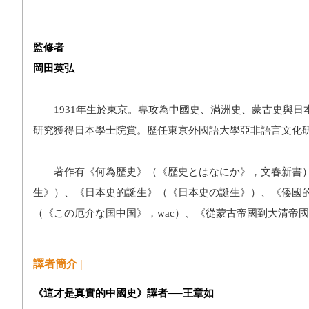
監修者
岡田英弘
1931年生於東京。專攻為中國史、滿洲史、蒙古史與日本古
研究獲得日本學士院賞。歷任東京外國語大學亞非語言文化
著作有《何為歷史》（《歴史とはなにか》，文春新書）
生》）、《日本史的誕生》（《日本史の誕生》）、《倭國
（《この厄介な国中国》，wac）、《從蒙古帝國到大清帝
譯者簡介 |
《
這才是真實的中國史》
譯者──
王章如