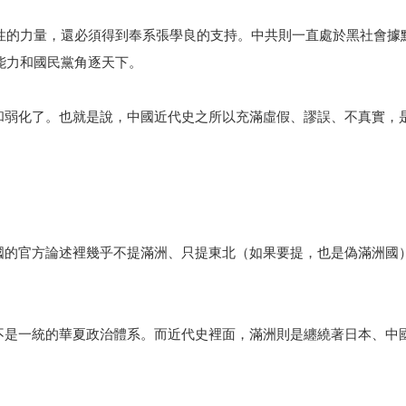
國性的力量，還必須得到奉系張學良的支持。中共則一直處於黑社會據
能力和國民黨角逐天下。
和弱化了。也就是說，中國近代史之所以充滿虛假、謬誤、不真實，
國的官方論述裡幾乎不提滿洲、只提東北（如果要提，也是偽滿洲國
不是一統的華夏政治體系。而近代史裡面，滿洲則是纏繞著日本、中