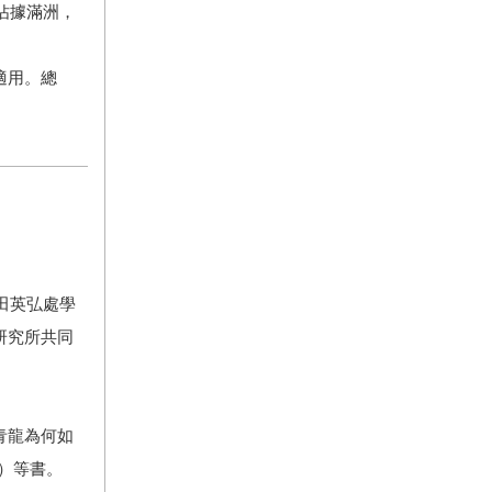
佔據滿洲，
適用。總
田英弘處學
研究所共同
青龍為何如
）等書。