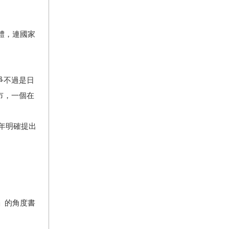
體，連國家
爭不過是日
市，一個在
7年明確提出
」的角度書