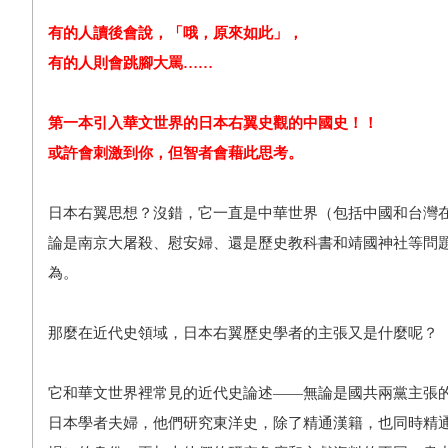
有的人讀後會說，「哦，原來如此」，
有的人則會跳腳大罵……
第一本引入華文世界的日本右翼史觀的中國史！！
或許會刺激到你，但智者會藉此思考。
日本右翼思想？沒錯，它一直是中華世界（包括中國和台灣
論是南京大屠殺、慰安婦、還是歷史教科書和靖國神社等問
為。
那麼在近代史領域，日本右翼歷史學者的主張又是什麼呢？
它和華文世界裡常見的近代史論述——無論是國共兩黨主張
日本學者夫婦，他們研究東洋史，除了精通漢籍，也同時精