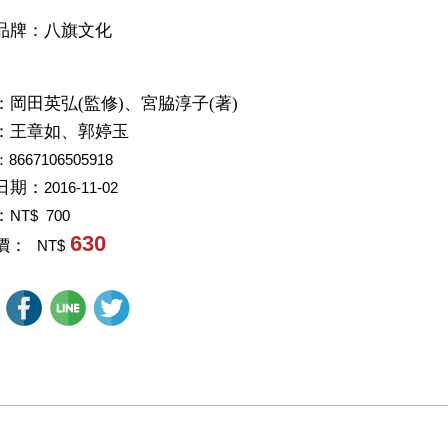
品牌：八旗文化
：
岡田英弘(監修)、宮脇淳子(著)
：
王章如、郭婷玉
：8667106505918
日期：
2016-11-02
：
NT$ 700
630
價：
NT$