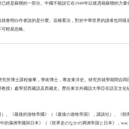
已經是蘇聯的一部分。中國不能說它在1949年以後憑藉蘇聯的力量
後就會明白作者說的是什麼。這種看法，對於中華世界的讀者也同樣
不可輕易忽略。
研究所博士課程修畢，學術博士，專攻東洋史。研究所就學期間自岡
譽教授）處學習西藏語及西藏史。歷任東京外國語大學亞非語言文化
）、《最後的游牧帝國》（《最後の遊牧帝国》，講談社）、《朝
史中的滿洲帝國與日本》（《世界史のなかの満洲帝国と日本》，wac