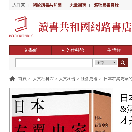
入口頁
|
關於讀書共和國
|
大量團購
|
索取圖書目錄
文學館
人文社科館
生活館
首頁
>
人文社科館
>
人文科普
>
社會史地
>
日本右翼史家的
日
&
才