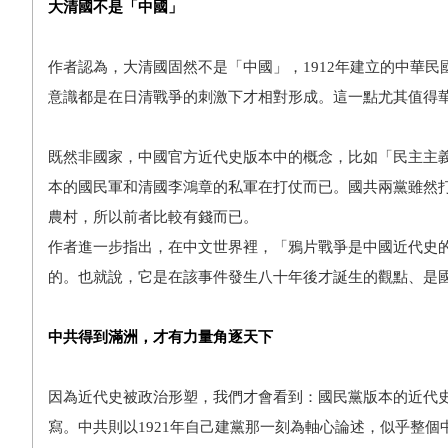
大清國不是「中國」
作者認為，大清國固然不是「中國」，1912年建立的中華
意識都是在日清戰爭的刺激下才相對形成。這一點尤其值得
既然非國家，中國官方近代史版本中的概念，比如「民主主
本的國民軍和清國李鴻章的私軍在打仗而已。國共兩黨雖然
農村，所以前者比較有錢而已。
作者進一步指出，在中文世界裡，「鴉片戰爭是中國近代史的開
的。也就說，它是在該事件發生八十年後才誕生的觀點、是
中共得到滿洲，才有力量角逐天下
因為近代史被政治形塑，我們才會看到：國民黨版本的近代史
寫。中共則以1921年自己建黨那一刻為軸心論述，似乎整