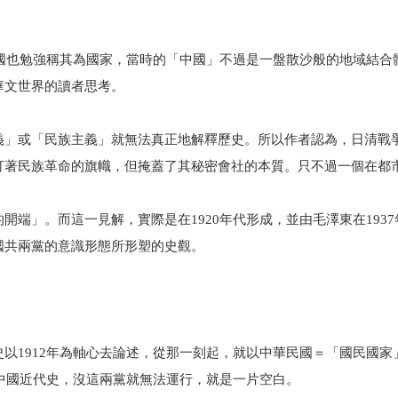
民國也勉強稱其為國家，當時的「中國」不過是一盤散沙般的地域結合
華文世界的讀者思考。
義」或「民族主義」就無法真正地解釋歷史。所以作者認為，日清戰
打著民族革命的旗幟，但掩蓋了其秘密會社的本質。只不過一個在都
端」。而這一見解，實際是在1920年代形成，並由毛澤東在193
國共兩黨的意識形態所形塑的史觀。
以1912年為軸心去論述，從那一刻起，就以中華民國＝「國民國家
個中國近代史，沒這兩黨就無法運行，就是一片空白。