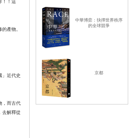
界！！這
中華博弈：抉擇世界秩序
的全球競爭
修的產物。
京都
國」近代史
物，而古代
，去解釋從