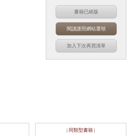
書籍已絕版
閱讀護照網站選領
加入下次再買清單
| 同類型書籍 |