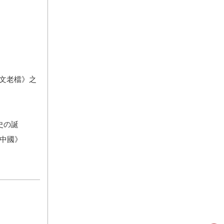
滿文老檔》之
史の誕
中國》