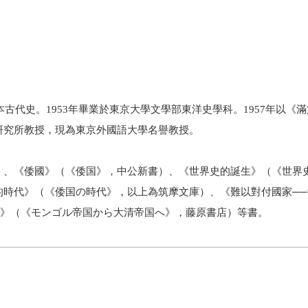
代史。1953年畢業於東京大學文學部東洋史學科。1957年以《
研究所教授，現為東京外國語大學名譽教授。
、《倭國》（《倭国》，中公新書）、《世界史的誕生》（《世界
的時代》（《倭国の時代》，以上為筑摩文庫）、《難以對付國家──
國》（《モンゴル帝国から大清帝国へ》，藤原書店）等書。