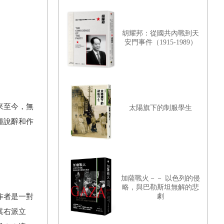
胡耀邦：從國共內戰到天
安門事件（1915-1989）
來至今，無
太陽旗下的制服學生
種說辭和作
加薩戰火－－ 以色列的侵
略，與巴勒斯坦無解的悲
劇
作者是一對
其右派立