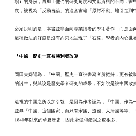
場）的身份，再加上他們的研究角度和文獻資料的不同，書
次，被視為「反動言論」的這套書籍「原封不動」地引進到
必須說明的是，本書並非面向專業讀者的學術著作，而是面
這種做法的好處是沒有約束地呈現了「右翼」學者的內心世
「中國」歷史一直被勝利者改寫
岡田夫婦認為，「中國」歷史一直被書寫者所把持，更有被
的誕生，與其說是歷史學者研究的成果，不如說是被中國政
這裡的中國之所以加引號，是因為作者認為，「中國」作為
並無「中國」這個國家，而只有宋國、遼國、大清國等等。
1840年以來的華夏歷史，因此牽強和錯誤之處很多。