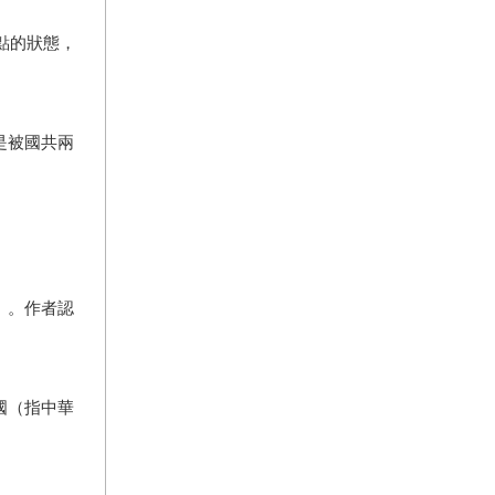
點的狀態，
是被國共兩
）。作者認
國（指中華