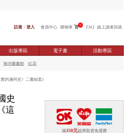
0
註冊
/
登入
會員中心
購物車
FAQ
線上讀者回函
出版專區
電子書
活動專區
海洋圖書館
紅花
實的滿州史》二書組套)
國史
《這
350元
滿
超商取貨免運費