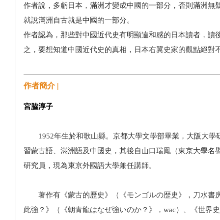
作者說，多虧日本，滿洲才變成中國的一部分，否則滿洲無疑
就說滿洲自古就是中國的一部分。
作者認為，那些對中國近代史有明顯違和感的日本讀者，讀
之，要想知道中國近代史的真相，日本右翼史家的觀點絕對
作者簡介 |
宮脇淳子
1952年生於和歌山縣。京都大學文學部畢業，大阪大學
習蒙古語、滿洲語及中國史，其後自山口瑞鳳（東京大學名
研究員，現為東京外國語大學兼任講師。
著作有《蒙古的歷史》（《モンゴルの歴史》，刀水書房
此強？》（《朝青龍はなぜ強いのか？》，wac）、《世界