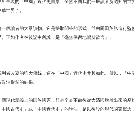
中所呈現的「中國」近代史圖景，全然不同我們一般讀者所認知的世
中華世界了。
向一般讀者的大眾讀物。它是採取問答的形式，並由岡田英弘進行監
界。正如作者在後記中所說，是「毫無保留地暢所欲言」。
勝利者改寫的強大傳統，這在「中國」近代史尤其如此。所以，「中
黨政治形塑的結果。
一個現代意義上的民族國家，只是辛亥革命後從大清國脫胎出來的產
「中國古代史」或「中國近代史」的說法，是以後設的現代國家概念