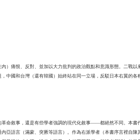
在內）痛恨、反對、並加以大力批判的政治觀點和意識形態。二戰以
題，中國和台灣（還有韓國）始終站在同一立場，反駁日本右翼的各
的革命敘事，還是有些學者強調的現代化敘事——都絕然不同。本書
通內亞語言（滿蒙、突厥等語言）。作為右派學者（本書序言裡自陳