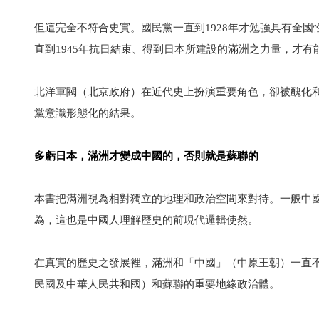
但這完全不符合史實。國民黨一直到1928年才勉強具有全
直到1945年抗日結束、得到日本所建設的滿洲之力量，才有
北洋軍閥（北京政府）在近代史上扮演重要角色，卻被醜化
黨意識形態化的結果。
多虧日本，滿洲才變成中國的，否則就是蘇聯的
本書把滿洲視為相對獨立的地理和政治空間來對待。一般中
為，這也是中國人理解歷史的前現代邏輯使然。
在真實的歷史之發展裡，滿洲和「中國」（中原王朝）一直
民國及中華人民共和國）和蘇聯的重要地緣政治體。