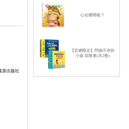
& 益智遊戲手冊）
心在哪裡呢？
【官網限定】問個不停的
小孩.加斯東(共2冊)
書原出版社