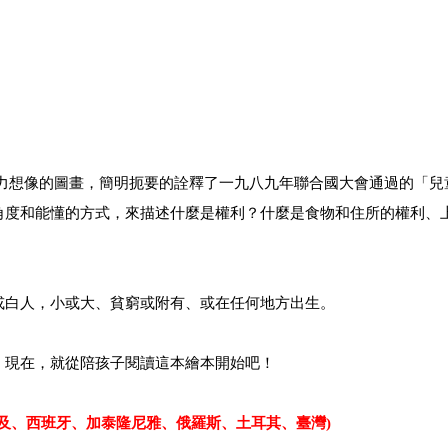
活力想像的圖畫，簡明扼要的詮釋了一九八九年聯合國大會通過的「兒
角度和能懂的方式，來描述什麼是權利？什麼是食物和住所的權利、
或白人，小或大、貧窮或附有、或在任何地方出生。
。現在，就從陪孩子閱讀這本繪本開始吧！
埃及、西班牙、加泰隆尼雅、俄羅斯、土耳其、臺灣)