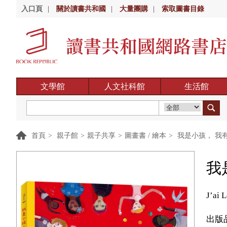
入口頁
|
關於讀書共和國
|
大量團購
|
索取圖書目錄
文學館
人文社科館
生活館
首頁
>
親子館
>
親子共享
>
圖畫書 / 繪本
>
我是小孩， 我
我
J’ai 
出版