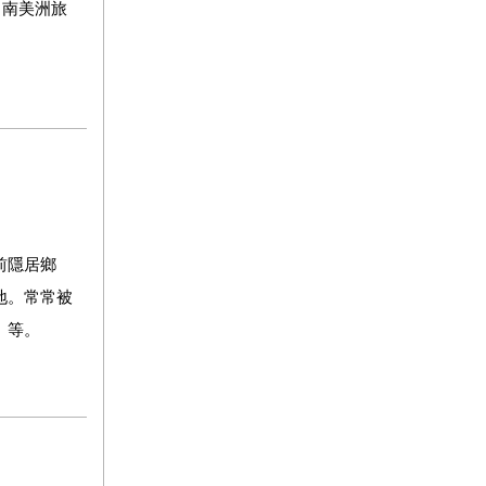
中南美洲旅
前隱居鄉
地。常常被
》等。