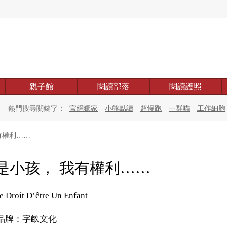
親子館
閱讀部落
閱讀護照
熱門搜尋關鍵字：
官網獨家
小熊點讀
超慢跑
一群喵
工作細胞
有權利……
是小孩， 我有權利……
Le Droit D’être Un Enfant
品牌：字畝文化