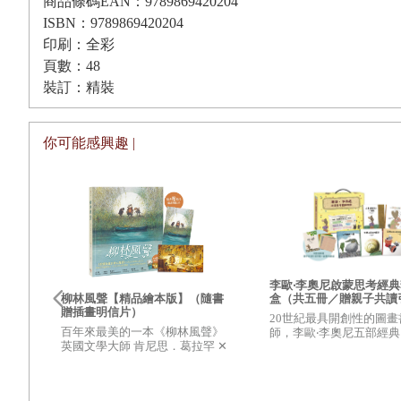
商品條碼EAN：9789869420204
ISBN：9789869420204
印刷：全彩
頁數：48
裝訂：精裝
你可能感興趣 |
李歐‧李奧尼啟蒙思考經
盒（共五冊／贈親子共讀
柳林風聲【精品繪本版】（隨書
冊+創意DIY色紙組）
贈插畫明信片）
20世紀最具開創性的圖畫
百年來最美的一本《柳林風聲》
師，李歐‧李奧尼五部經
英國文學大師 肯尼思．葛拉罕 ✕
收藏，充滿智慧與想像的
國際安徒生大獎得獎畫家 羅伯英
陪孩子思考自己與世界
潘 ✕ 翻譯名家 李靜宜 不容錯過
的繪本經典，帶你領略經典童話
與色