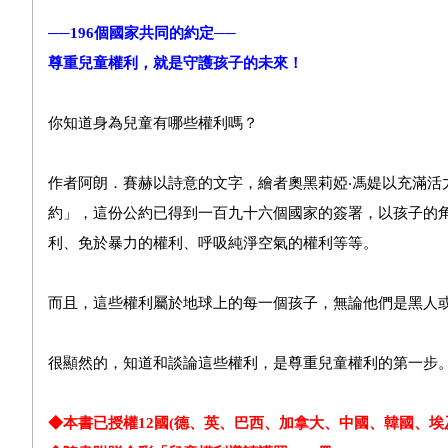
──196個國家共同的約定──
尊重兒童權利，就是守護孩子的未來！
你知道身為兒童有哪些權利嗎？
作者阿朗．賽赫以詩意的文字，繪者奧黑莉婭‧馮媞以充滿
約」，這份公約已得到一百九十六個國家的簽署，以孩子的
利、免於暴力的權利、呼吸純淨空氣的權利等等。
而且，這些權利屬於地球上的每一個孩子，無論他們是黑人
很顯然的，知道和談論這些權利，是尊重兒童權利的第一步
◆本書已授權12國(德、英、巴西、加拿大、中國、韓國、