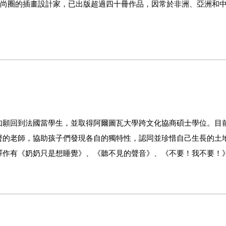
曾任時尚圈的插畫設計家，已出版超過四十冊作品，因常於非洲、亞洲和
如願回到法國當學生，並取得阿爾圖瓦大學跨文化協商碩士學位。目
聲的老師，協助孩子們發現各自的獨特性，認同並珍惜自己生長的土
譯作有《奶奶只是想睡覺》、《聽不見的聲音》、《不要！我不要！