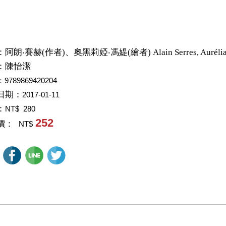
：
阿朗‧賽赫(作者)、奧黑莉婭‧馮媞(繪者) Alain Serres, Aurélia 
：
陳怡潔
：9789869420204
日期：
2017-01-11
：
NT$ 280
252
價：
NT$