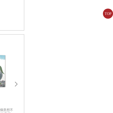
TOP
柳林風聲【精品繪
贈插畫明信片）
百年來最美的一本
英國文學大師 肯尼
一起來做兔子吧（二版）
國際安徒生大獎得獎
潘 ✕ 翻譯名家 李
的繪本經典，帶你
個意想不
鉛筆勾勒、剪刀裁剪，白紙與色