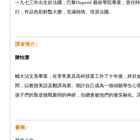
一九七三年出生於法國，巴黎Duperré 藝術學院畢業，
行，作品色彩鮮豔大膽，充滿熱情。現居法國。
譯者簡介 |
陳怡潔
輔大法文系畢業，在零售業及高科技業工作了十年後，終於
間，以教授美語及翻譯為業。期許自己成為一個傾聽學生心
孩子們的叛逆挑戰脆弱的神經，但總會被他們的微笑融化。
書摘 |