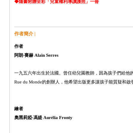
◆隨書附贈全彩「兒童權利導讀護照」一冊
作者簡介 |
作者
阿朗‧
賽赫
Alain Serres
一九五六年出生於法國。曾任幼兒園教師，因為孩子們給他
Rue du Monde的創辦人，他希望出版更多讓孩子能質疑
繪者
奧黑莉婭‧
馮媞
Aurélia Fronty