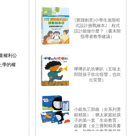
[實踐創意]小學生進階程
式設計挑戰繪本2：程式
設計能做什麼？（書末附
指導者教學建議）
童權利公
上學的權
嗶嗶叭叭吹喇叭（五味太
郎陪孩子吹出怪聲，也吹
出笑聲）
小銀魚三部曲（全系列燙
銀精裝）：猶太家庭給孩
子的第一套「生命教育」
啟蒙書（全三冊附精美書
盒，加贈生命教育學習單