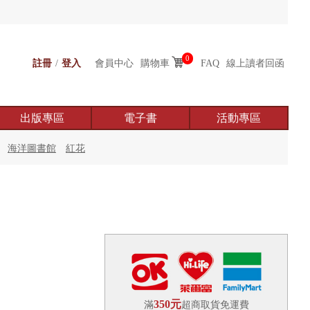
0
註冊
/
登入
會員中心
購物車
FAQ
線上讀者回函
出版專區
電子書
活動專區
海洋圖書館
紅花
350元
滿
超商取貨免運費