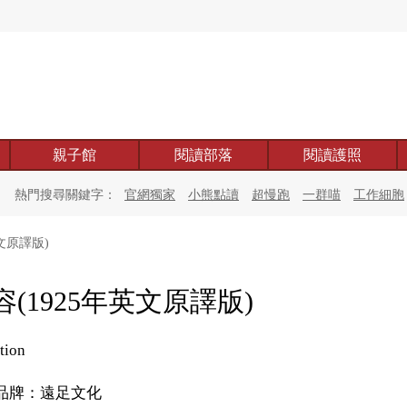
親子館
閱讀部落
閱讀護照
熱門搜尋關鍵字：
官網獨家
小熊點讀
超慢跑
一群喵
工作細胞
文原譯版)
容(1925年英文原譯版)
ation
品牌：遠足文化