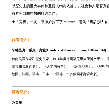
以歷史上的重大事件和重要人物為依據，以社會和人是否寬
寬容和自由思想的經典之作。
★「寬容」一詞，來源於拉丁字
tolerare
，意為「容許別人有
作者簡介 |
亨德里克・威廉・房龍
(Hendrik Willem van Loon, 1882―1944)
荷南美國作家和歷史學家。
1911
年獲德國慕尼黑大學博土學位，
蘭共和國衰亡史》、
《人類的故事》、
《房龍地理》、《發明的
德國、法國、瑞典、日本、中國等二十多個國家翻譯出版。
譯者簡介 |
吳奕俊