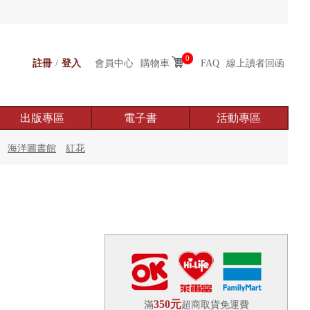
0
註冊
/
登入
會員中心
購物車
FAQ
線上讀者回函
出版專區
電子書
活動專區
海洋圖書館
紅花
350元
滿
超商取貨免運費