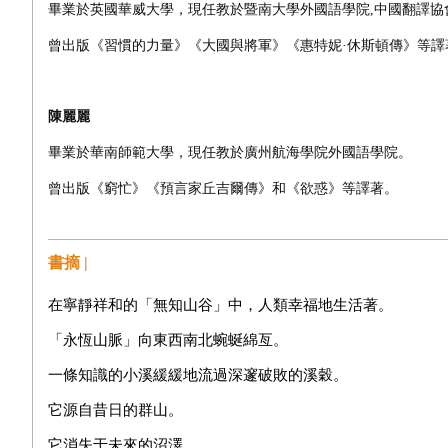
畢業於英國華威大學，現任教於暨南大學外國語學院
,
中國翻譯協
曾出版《習慣的力量》《大國與將軍》《惠特妮
·
休斯頓傳》等譯
陳麗麗
畢業於華南師範大學，現任教於廣州航海學院外國語學院。
曾出版《窮忙》《預言家丘吉爾傳》和《欲惑》等譯著。
書摘 |
在寧靜祥和的「無知山谷」中，人類幸福地生活著。
「永恆山脈」向東西南北蜿蜒綿亙。
一條知識的小溪緩緩地流過深邃破敗的溪穀。
它源自昔日的群山。
它消失于未來的沼澤。