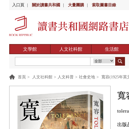
入口頁
|
關於讀書共和國
|
大量團購
|
索取圖書目錄
文學館
人文社科館
生活館
首頁
>
人文社科館
>
人文科普
>
社會史地
>
寬容(1925年英
寬
toler
出版