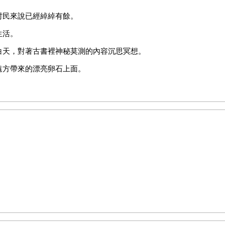
村民來說已經綽綽有餘。
生活。
白天，對著古書裡神秘莫測的內容沉思冥想。
遠方帶來的漂亮卵石上面。
神聖。
祖先智慧的人會被所有的正人君子冷落。所以，大家都和睦相處。
那份，該怎麼辦呢？
提問的男男女女情節模糊的故事。