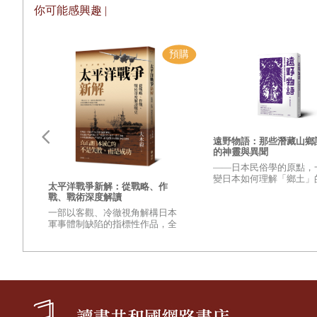
年復一年。
你可能感興趣 |
在寧靜祥和的「無知山谷」中，人們幸福地生活著。
—
※
—
黑暗中爬出來一個人。
他雙手的指甲已經磨破。
他的腳上纏滿了破布，長途跋涉時流出的鮮血已將布浸泡成
遠野物語：那些潛藏山鄉
的神靈與異聞
他跌跌撞撞地敲了最近一間小屋的門。
——日本民俗學的原點，
然後他昏了過去。借著顫動的燭光，他被抬上一張小床。
變日本如何理解「鄉土」
更強
太平洋戰爭新解：從戰略、作
興衰
之作——
戰、戰術深度解讀
到了第二天早晨，全村都已經知道「他回來了」。
變世
一部以客觀、冷徹視角解構日本
的？
軍事體制缺陷的指標性作品，全
鄰居們站在周圍，搖著頭。他們一直都知道一定會有這樣的
壁，
面檢視太平洋戰爭爆發至終結的
麼讓
重量級著作
至
對於敢於離開山腳的人而言，失敗與屈服在等待著他們。
在村子的一角，守舊老人們搖著頭，悄悄地說著惡言惡語。
他們並不是天性殘忍，但律法就是律法。這個人違背了守舊