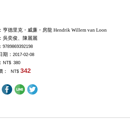
：
亨德里克・威廉・房龍 Hendrik Willem van Loon
：
吳奕俊、陳麗麗
：9789869392198
日期：
2017-02-08
：
NT$ 380
342
價：
NT$