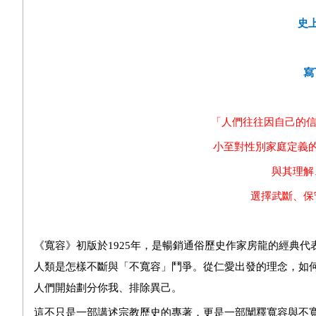
史
寫
「人們往往因自己的信
小至對性別家庭定義
與其理解
選擇武斷、保
《寬容》初版於
1925
年，是暢銷通俗歷史作家房龍的經典代
人類是怎樣不斷與「不寬容」鬥爭。從仁愛出發的理念，如
人們開始劃分你我、排除異己。
這不只是一部講述宗教歷史的專著，更是一部闡釋寬容與不