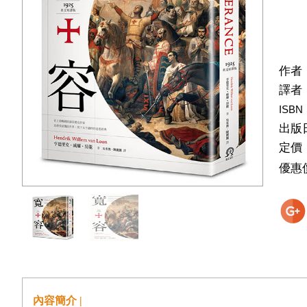
作者
譯者
ISBN
出版
定價
優惠
內容簡介 |