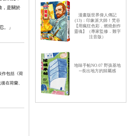
放，是關於
漫畫版世界偉人傳記
(13)：印象派大師！梵谷
【用瘋狂色彩，燃燒創作
忍。」
靈魂】（專家監修．難字
注音版）
地味手帖NO.07 野孩基地
─長出地方的歸屬感
表作包括《荷
先後在荷蘭、