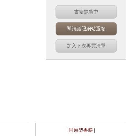
書籍缺貨中
閱讀護照網站選領
加入下次再買清單
| 同類型書籍 |