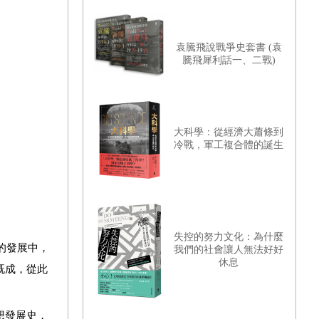
袁騰飛說戰爭史套書 (袁
騰飛犀利話一、二戰)
大科學：從經濟大蕭條到
冷戰，軍工複合體的誕生
失控的努力文化：為什麼
的發展中，
我們的社會讓人無法好好
休息
既成，從此
想發展史，