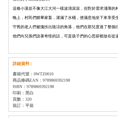
這條小溪並不像大江大河一樣波濤滾滾，但對於需求淺薄的
晚上，村民們餵畢家畜，灌滿了水桶，便滿意地坐下來享受
守舊的老人們被攙扶出陰涼的角落，他們在那兒度過了整個
他們向兒孫們說著奇怪的話，可是孩子們的心思卻都放在從
這些話往往含糊不清。
不過，它們是一千年前由一個被遺忘的民族寫下的，因此很
詳細資料 |
因為在「無知山谷」裡，古老的東西總是備受尊敬，敢否認
但恐懼總是伴隨著人們。他們要是得不到園中果實中應得的
書籍代號：0WTZ0010
商品條碼EAN：9789869392198
深夜，在小鎮的狹窄街巷裡，人們輕聲講述著關於那些敢於
ISBN：9789869392198
後來他們走了，再也沒有人見過他們。
印刷：黑白
頁數：320
另一些人曾試圖攀上擋住太陽的高聳石牆。
裝訂：平裝
但他們的累累白骨卻留在了石崖腳下。