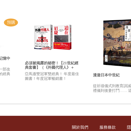
了紅色。
記憶中
必須被揭露的秘密！【21世紀經
典套書】（《外國代理人》＋
一部改
《迫在眉睫》）
亞馬遜雙冠軍雙經典！ 年度最佳
的經典
漫遊日本中世紀
圖書！年度冠軍暢銷書！
從祈禱儀式到教育訓誡
禮儀到後妻打鬥…… 
結局。
日本真正的日常生活，
的真實樣貌！
老人們的意願，他犯了大錯。
關於我們
服務條款
隱