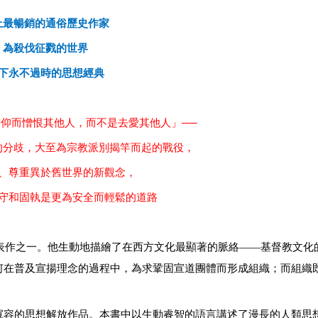
上最暢銷的通俗歷史作家
為殺伐征戮的世界
下永不過時的思想經典
仰而憎恨其他人，而不是去愛其他人」──
的分歧，大至為宗教派別揭竿而起的戰役，
、尊重異於舊世界的新觀念，
守和固執是更為安全而輕鬆的道路
表作之一。他生動地描繪了在西方文化最顯著的脈絡
——
基督教文化
何在普及宣揚理念的過程中，為求鞏固宣道團體而形成組織；而組織
寬容的思想解放作品。本書中以生動睿智的語言講述了漫長的人類思