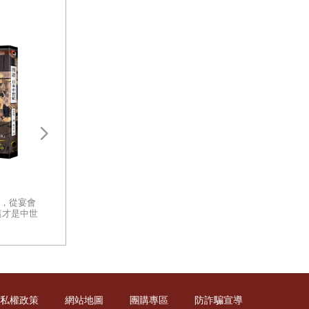
盛世之鑰：為何開放的社會更強
太平洋戰爭新解：
大？從七個黃金時代看文明興衰
戰、戰術深度解讀
的真相
你有沒有想過，那些曾經改變世
，從宴會
一部以客觀、冷徹
界的文明，究竟是怎麼消失的？
這才是中世
軍事體制缺陷的指
面對古代遺跡留下的殘垣斷壁，
日本中世
面檢視太平洋戰爭
你心中是否發出疑問：是什麼讓
重量級著作
一個文明從創造的巔峰跌落至
此？
私權政策
網站地圖
團購專區
防詐騙宣導