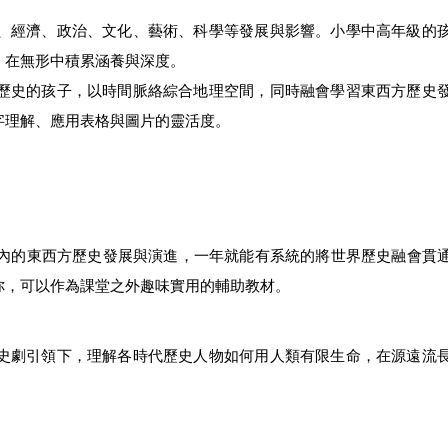
、經濟、政治、文化、藝術、科學等發展與影響。小學中高年級的
，在無形中積累涵養與深度。
歷史的孩子，以時間脈絡綜合地理空間，同時融會學習東西方歷史
字理解、應用表格與圖片的靈活度。
間內的東西方歷史發展與演進，一年就能有系統的將世界歷史融會貫
你，可以作為課堂之外趣味實用的輔助教材。
史劇引領下，理解各時代歷史人物如何用人類有限生命，在源遠流