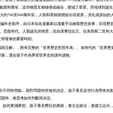
氣體和塵埃，這些物質互相碰撞或融合，變成了星星。
而
地球則誕生
大約700至600萬年前，人類和黑猩猩開始出現差異，演化成原始的
按編年史順序，
由日本知名漫畫家
以漫畫手法繪製歷史故事，呈現歷
化、恐龍時代、人類誕生的情景；並由漢摩拉比王、拉美西斯二世和
文明發展的重要時刻。
識與注解」，附有完整的「世界歷史對照年表」、各時代的「世界歷
探索，適合孩子作為學習世界史的課外讀物。
在不同時間點，面對問題時所做的決定。孩子看見這些行為帶來的
問題時，會思考如何判斷與決定。
、如何實踐夢想。孩子看見嚮往的典範，會立志效法，會建立志向