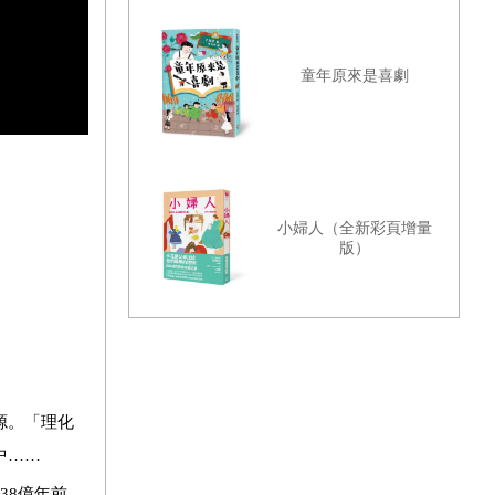
童年原來是喜劇
小婦人（全新彩頁增量
版）
源。「理化
中……
38億年前，