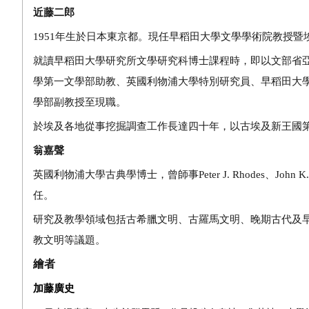
近藤二郎
1951
年生於日本東京都。現任早稻田大學文學學術院教授暨
就讀早稻田大學研究所文學研究科博士課程時，即以文部省
學第一文學部助教、英國利物浦大學特別研究員、早稻田大
學部副教授至現職。
於埃及各地從事挖掘調查工作長達四十年，以古埃及新王國
翁嘉聲
英國利物浦大學古典學博士，曾師事
Peter J. Rhodes
、
John K.
任。
研究及教學領域包括古希臘文明、古羅馬文明、晚期古代及
教文明等議題。
繪者
加藤廣史