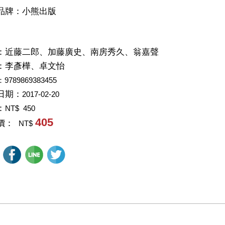
品牌：小熊出版
：
近藤二郎、加藤廣史、南房秀久、翁嘉聲
：
李彥樺、卓文怡
：9789869383455
日期：
2017-02-20
：
NT$ 450
405
價：
NT$