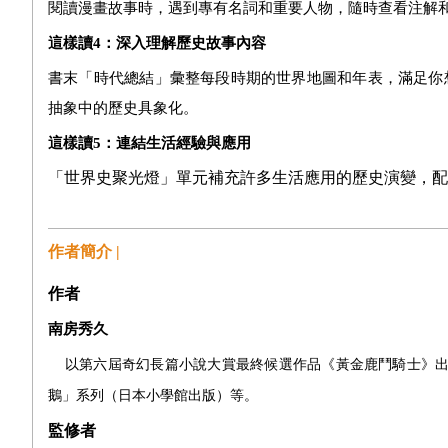
閱讀漫畫故事時，遇到專有名詞和重要人物，隨時查看注解
這樣讀
4
：深入理解歷史故事內容
書末「時代總結」彙整每段時期的世界地圖和年表，滿足你
抽象中的歷史具象化。
這樣讀
5
：連結生活經驗與應用
「世界史聚光燈」單元補充許多生活應用的歷史演變，配
作者簡介 |
作者
南房秀久
以第六屆奇幻長篇小說大賞最終候選作品《黃金鹿鬥騎士》
鵝」系列（日本小學館出版）等。
監修者