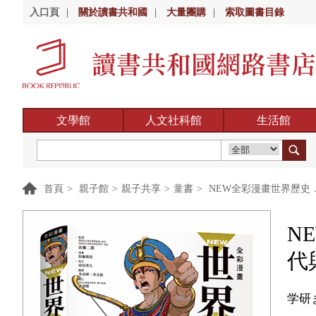
入口頁
|
關於讀書共和國
|
大量團購
|
索取圖書目錄
文學館
人文社科館
生活館
首頁
>
親子館
>
親子共享
>
童書
>
NEW全彩漫畫世界歷史
N
代
学研