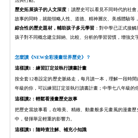
活與行動。
歷史拓展孩子的人文深度
：讀歷史可以看見不同時代的社會
故事的同時，就能領略人性、道德、精神層次、美感體驗等
綜合性的歷史題材，輔助孩子多元學習
：對中學已正式接觸
孩子對不同概念建立歸納、比較、分析的學習習慣，增強文
怎麼讀《
NEW
全彩漫畫世界歷史》？
這樣讀
1
：
練習訂定並執行讀書計畫
按全套12卷設定的歷史脈絡走，每月讀一本，理解一段時
年級的你，可以練習訂定並執行讀書計畫；中學七八年級的
這樣讀
2
：輕鬆看漫畫歷史故事
把歷史當故事看，在唯美、精緻、動畫般多元畫風的漫畫歷
中，發揮舉足輕重的影響力。
這樣讀
3
：隨時查注解、補充小知識