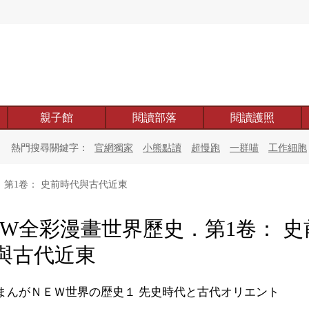
親子館
閱讀部落
閱讀護照
熱門搜尋關鍵字：
官網獨家
小熊點讀
超慢跑
一群喵
工作細胞
．第1卷： 史前時代與古代近東
EW全彩漫畫世界歷史．第1卷： 史
與古代近東
まんがＮＥＷ世界の歴史１ 先史時代と古代オリエント