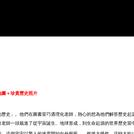
地圖＋珍貴歷史照片
的歷史」。他們在圖書室巧遇理化老師，熱心的想為他們解答歷史起
著老師一頭栽進了從宇宙誕生、地球形成，到生命起源的世界歷史當
宙，這個宇宙以驚人的速度開始向外膨脹
……
然後大爆炸。這時大約1