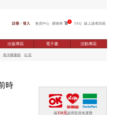
0
註冊
/
登入
會員中心
購物車
FAQ
線上讀者回函
出版專區
電子書
活動專區
海洋圖書館
紅花
前時
350元
滿
超商取貨免運費