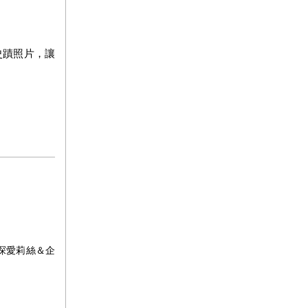
。
史蹟照片，讓
探愛莉絲＆企