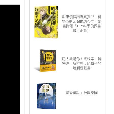
科學偵探謎野真實07：科
學偵探vs.超能力少年（隨
書附贈「DIY科學偵探書
籤」兩款）
犯人就是你！找線索、解
密碼、玩推理，給孩子的
燒腦遊戲書
崑崙傳說：神獸樂園