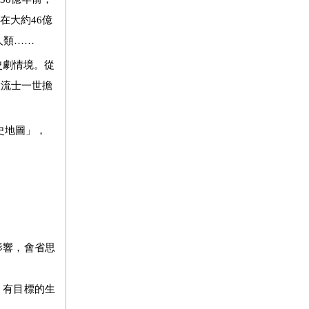
在大約
46
億
人類
……
史劇情境。從
大流士一世擔
史地圖」，
影響，會省思
，有目標的生