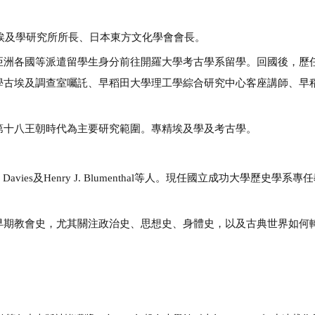
埃及學研究所所長、日本東方文化學會會長。
亞洲各國等派遣留學生身分前往開羅大學考古學系留學。回國後，歷
學古埃及調查室囑託、早稻田大學理工學綜合研究中心客座講師、早
第十八王朝時代為主要研究範圍。專精埃及學及考古學。
 Davies
及
Henry J. Blumenthal
等人。現任國立成功大學歷史學系專任
早期教會史，尤其關注政治史、思想史、身體史，以及古典世界如何