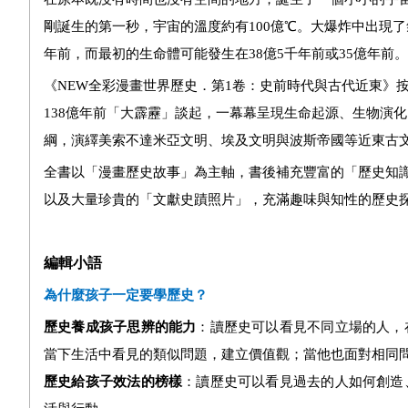
剛誕生的第一秒，宇宙的溫度約有
100
億
℃
。大爆炸中出現了
年前，而
最初的生命體可能
發生在
38
億
5
千年前或
35
億年前。
《NEW全彩漫畫世界歷史．第1卷：史前時代與古代近東》
138億年前「大霹靂」談起，一幕幕呈現生命起源、生物演
綱，演繹美索不達米亞文明、埃及文明與波斯帝國等近東古
全書以「漫畫歷史故事」為主軸，書後補充豐富的「歷史知
以及大量珍貴的「文獻史蹟照片」，充滿趣味與知性的歷史
編輯小語
為什麼孩子一定要學歷史？
歷史養成孩子思辨的能力
：讀歷史可以看見不同立場的人，
當下生活中看見的類似問題，建立價值觀；當他也面對相同
歷史給孩子效法的榜樣
：讀歷史可以看見過去的人如何創造