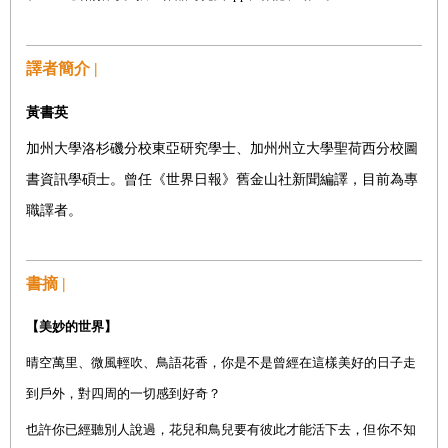
譯者簡介 |
黃書英
加州大學洛杉磯分校東亞研究學士、加州州立大學聖荷西分校圖
書資訊學碩士。曾任《世界日報》舊金山社新聞編譯，目前為專
職譯者。
書摘 |
【美妙的世界】
晴空萬里、微風輕吹、鳥語花香，你是不是曾經在這樣美好的日子走
到戶外，對四周的一切感到好奇？
也許你已經聽別人說過，花兒和鳥兒要有彼此才能活下去，但你不知