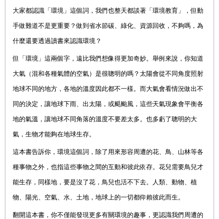
大家都認識「環境」這個詞，我們也整天都談著「環境教育」，但動
手做難道不是更重要
？
做到省水節碳、綠化、資源回收，不夠嗎
，
為
什麼還要透過讀書來認識環境？
但「環境」這兩個字，遠比我們想像得更加奇妙
。舉例來說，你知道
大氣（混和各種氣體的空氣）是很聰明的嗎？太陽會從不同角度照射
地球不同的地方，各地的溫度因此都不一樣。而大氣會看情況做出不
同的決定，讓地球下雨、出太陽，或颳颱風，這些天氣現象會平衡各
地的氣溫，讓地球不同角落的溫度不要差太多。也多虧了聰明的大
氣，生物才能夠在地球生存。
這本書告訴你，環境這個詞
，除了用來形容周遭的花、鳥、山林等各
種事物之外，也指這些事物之間的互動和彼此依存。花兒需要鳥兒才
能生存，同樣地，要是沒了花，鳥兒也活不下去。人類、動物、植
物、陽光、空氣、水、土地，地球上的一切都仰賴彼此而生。
翻開這本書，你不僅能發現更多有關環境的趣事，更認識我們周遭的