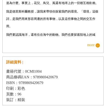
道為什麼。事實上，花兒、鳥兒、風還有地球上的一切都互相依賴。
我是德里斯科爾教授，讓我來帶領你探索我們的環境。「環境」這個
詞，是我們用來形容周遭的所有事物，以及這些事物之間的交互作
用。
我們要認識海洋，還有住在海中的動物。我們也要探索陸地上的城
市、農田、沙漠和雨林。我們要研究周圍的空氣，以及空氣造成的一
more
些妙事（例如龍捲風！）。而且，我們要學的遠遠不只這些。
除了學習環境如何幫助我們，我們還要學習怎麼幫忙保護環境。首先
詳細資料 |
要了解我們周遭正在發生的改變，接著要研究該怎麼做才能讓地球變
書籍代號：0CMI1004
得更好。
商品條碼EAN：9789869420679
假如「學習」聽起來有點無聊，別擔心！這本書裡有許多好玩的實
ISBN：9789869420679
印刷：彩色
驗，讓你動手做做看，動手試試看是最棒的一種學習方法。我兒子麥
頁數：96
可小時候是個小小科學家，他發明了很多可以在家裡或學校做的實
裝訂：精裝
驗，你可以在「動手試試看」中找到這些實驗。他還會在「一起來幫