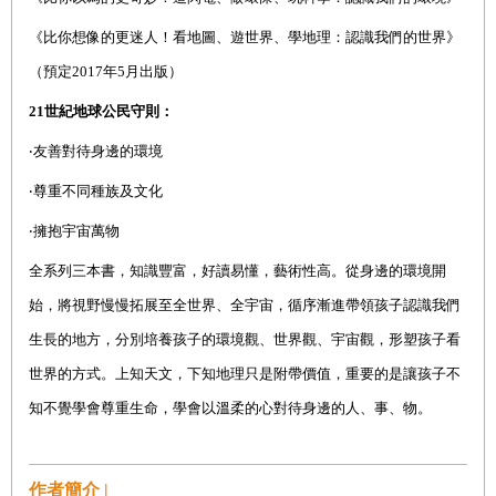
《比你想
像的
更
迷人
！看地圖、遊世界、學地理：認識我們的世界》
（預定2017年5月出版）
21
世紀地球公民守則：
‧
友善對待
身邊的環境
‧
尊重
不同
種族及
文化
‧
擁抱
宇宙萬物
全系列三本書，知識豐富，好讀易懂，藝術性高。從身邊的環境開
始，將視野慢慢拓展至全世界、全宇宙，循序漸進帶領孩子認識我們
生長的地方，分別培養孩子的環境觀、世界觀、宇宙觀，形塑孩子看
世界的方式。上知天文，下知地理只是附帶價值，重要的是讓孩子不
知不覺學會尊重生命，學會以溫柔的心對待身邊的人、事、物。
作者簡介 |