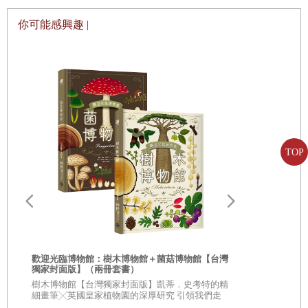
忙」和「拯救地球」中教你各種成為環保人士的方法（環保人士就是
你可能感興趣 |
幫忙保護環境的人）。
還有一件事：在本書裡，我們會把新的，或比較難的詞用
$
粗體
$
標
示，你可以在最後面的「環境小辭典」查看意思。
說了這麼多，趕快開始吧！我們還有整個世界要去探索呢！
TOP
【來說說水】
「水啊水，無所不在
……
」一位有名的詩人曾經這麼說。他說的沒
錯，水看起來或許只有某些地方才有，事實上卻是無所不在，只是我
們看不到也感受不到。水有三種形態：液態（就是我們一般認識的
「水」）、氣態（水蒸氣）、固態（冰）。
歡迎光臨博物館：樹木博物館＋菌菇博物館【台灣
液態水就是海洋、湖泊和河流中的水，天空落下的雨水也是液態。雲
獨家封面版】（兩冊套書）
從疑問到思考
樹木博物館【台灣獨家封面版】凱蒂．史考特的精
朵裡也有液態水，那是非常小的水珠。我們看到的雲，就是由好幾億
人生思辨關
細畫筆╳英國皇家植物園的深厚研究 引領我們走
入蓊鬱豐美、萬象紛呈的森林之中
★★法國文