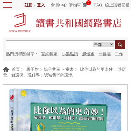
0
註冊
/
登入
會員中心
購物車
FAQ
線上讀者回函
熱門搜尋關鍵字：
官網獨家
小熊點讀
超慢跑
一群喵
工作
細胞
海洋圖書館
紅花
首頁
>
親子館
>
親子共享
>
童書
>
比你以為的更奇妙！ 造閃
電、做環保、玩科學：認識我們的環境