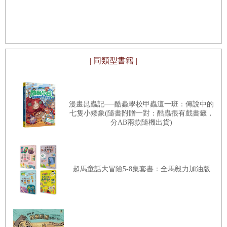
萬顆非常小的水滴組成的。
★★這個世界
不容易被洗腦
地球周圍有一層空氣叫做大氣，大氣裡的水是水蒸氣，一種我們看不
到的氣體。其實構成大氣的各種氣體都是看不見的，否則我們看出
去，就只會看到一堆氣體！
| 同類型書籍 |
冰可以在非常寒冷的地方找到，例如極地的冰帽，或者假如你住的地
方夠冷，冬天就會看到變成雪花或冰柱的水。
漫畫昆蟲記──酷蟲學校甲蟲這一班：傳說中的
七隻小矮象(隨書附贈一對：酷蟲很有戲書籤，
【蒸發和凝結】
分AB兩款隨機出貨)
水的形態是會變化的，會從固體變成液體或氣體，或是反過來，從液
體或氣體變成固體。你可能已經知道，水從液體變成固體的過程叫做
超馬童話大冒險5-8集套書：全馬毅力加油版
「凝固」，把水放入製冰盒中做成冰塊就是凝固。
水從液體變成氣體的過程叫做
$
蒸發
$
，從氣體變成液體的過程則叫做
$
凝結
$
。
在爐子上燒開水時，水的溫度上升，變成水蒸氣，就是蒸發。