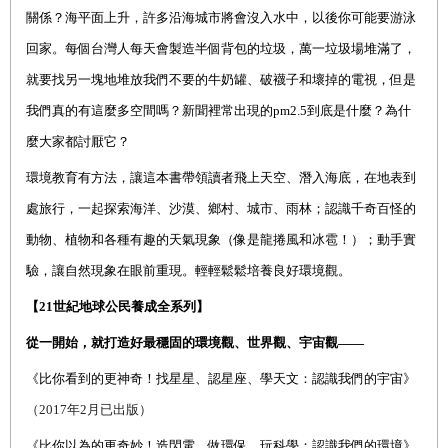
關係？海平面上升，許多沿海城市將會沒入水中，以後你可能要游泳
回家。每個台灣人每天會製造半個背包的垃圾，萬一垃圾場堆滿了，
就要找另一塊地堆放我們不要的牛奶罐、破襪子和壞掉的電視，但是
我們真的有這麼多空間嗎？新聞裡常出現的
pm2.5
到底是什麼？為什
麼大家都討厭它？
環境教育有方法，讓這本書帶領讀者飛上天空、潛入海底，在地表到
處旅行，一起探索海洋、沙漠、鄉村、城市、雨林；認識千奇百怪的
動物、植物和各種有趣的天氣現象（像是龍捲風和冰雹！）；動手實
驗，讓自然現象在眼前重現。輕輕鬆鬆培養良好環境觀。
【
21
世紀地球公民養成全系列】
從一開始
，
就打造好最穩固的
環境
觀、世界觀、宇宙觀
——
《比你看到的更神奇！找星星、認星座、學天文：認識我們的宇宙》
（
2017
年
2
月已出版）
《比你
以為
的更奇妙！造閃電、做環保、玩科學：認識我們的環境》