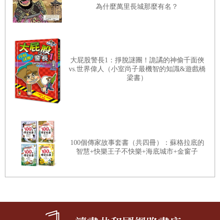
為什麼萬里長城那麼有名？
地上的積水在溫暖的午後漸漸消失不見，也是同樣的道理。水的溫度
上升，就會變成氣體，積水就會一點一點慢慢消失。
凝結剛好相反。回想一下裝有冷飲的玻璃杯，你有想過杯子外面的水
大屁股警長1：掙脫謎團！詭譎的神偷千面俠
珠是怎麼形成的嗎？冰冰的杯子會讓附近空氣的溫度下降，於是杯子
vs.世界偉人（小室尚子最機智的知識&遊戲橋
周圍的水蒸氣就會從氣體變成小水珠。
梁書）
同樣的道理，空氣和空氣裡的水蒸氣一離開地表，溫度就會下降。隨
著高度慢慢升高，溫度就越來越低，低到某個程度，水蒸氣就會成為
水滴，變成天上的雲。
100個傳家故事套書（共四冊）：蘇格拉底的
智慧+快樂王子不快樂+海底城市+金窗子