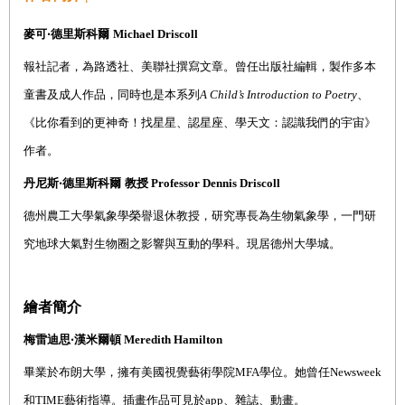
麥可‧德里斯科爾
Michael Driscoll
報社記者，為路透社、美聯社撰寫文章。
曾任出版社編輯，製作多本
童書及成人作品，同時也是本系列
A Child’s Introduction to Poetry
、
《
比你看到的更神奇！找星星、認星座、學天文：認識我們的宇宙
》
作者。
丹尼斯‧德里斯科爾
教授
Professor Dennis Driscoll
德州農工大學氣象學榮譽退休教授，研究專長為生物氣象學，一門研
究地球大氣對生物圈之影響與互動的學科。現居德州大學城。
繪者簡介
梅雷迪思‧漢米爾頓
Meredith Hamilton
畢業
於布朗大學，擁有美國視覺藝術學院
MFA
學位。她曾任
Newsweek
和
TIME
藝術指導
。插畫作品
可見於
app
、雜誌、動畫。