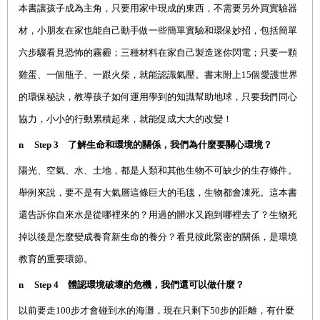
本書讓孩子成為主角，只要用家中現成的東西
，
不需要另外買實驗器
材，小朋友在家也能自己動手做一些簡單實驗和環保妙招，包括簡單
六步驟看見恐怖的霧霾；三種材料在家自己製造迷你閃電；只要一顆
雞蛋、一個瓶子、一跟火柴，就能認識氣壓。書末附上
15
個愛護世界
的環保秘訣，教導孩子如何運用學到的知識幫助地球，只要我們同心
協力，小小的行動累積起來，就能促成大大的改變！
n
Step 3
了解生命和環境的關係，我們為什麼要關心環境？
陽光、空氣、水、土地，都是人類和其他生物不可缺少的生存條件。
舉例來說，要不是有大氣層這條巨大的毛毯，生物都會凍死。這本書
還告訴你自來水是從哪裡來的？用過的髒水又跑到哪裡去了？生物死
掉以後是怎麼變成養育新生命的養分？看見彼此緊密的關係，是環境
教育的重要環節。
n
Step 4
體認環境破壞的危機，我們還可以做什麼？
以前要走
100
步才會碰到水的海灘，現在只剩下
50
步的距離，有什麼