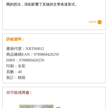
羈的想法，深刻影響了其後的文學表達形式。
吳爾芙終生為憂鬱症所苦。她年僅13歲時媽媽突然過
more
世。2年後，同母異父的姊姊史黛拉(
Stella
)也去世。從15歲
以來，吳爾芙即遭逢多次精神崩潰，日後父親與哥哥的去
詳細資料 |
世，也一再重創她的身心。即便承受這些「大錘般的打
擊」，吳爾芙仍然努力將傷痛與對生命的體會化為一部又一
書籍代號：XBTH0012
商品條碼EAN：9789869420259
部動人的小說與隨筆。
ISBN：9789869420259
印刷：全彩
吳爾芙的父親過世後，姊姊凡妮莎(Vanessa Bell)承擔了
頁數：40
家庭責任重心，帶著妹妹搬到倫敦附近的布盧姆茨伯里
裝訂：精裝
(Bloomsbury)，後來並與幾位藝術家朋友共同創立了頗具盛
名的布盧姆茨伯里派(Bloomsbury Group)，團體中的成員當
你可能感興趣 |
時在藝文界相當活躍。