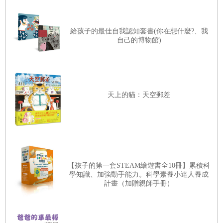
文／楊俐容 (兒童及青少年心理專家)
撫慰心中的小狼，讓靈魂找到出口！
給孩子的最佳自我認知套書(你在想什麼?、我
自己的博物館)
「我生命中的歡愉來自於你，你最強烈的耐心與愛意。
縱使我已分崩離析，你的愛
仍
是我所能確定的唯一！」
這是維吉尼亞．吳爾芙在1941年的臨終道別信中留下的
天上的貓：天空郵差
話語。這位曠世才女一生飽受精神不穩定所苦，在不敵幻聽
等痛苦摧殘下，選擇永久離去；但從小受到姊姊凡妮莎的呵
護陪伴，婚後又擁有先生雷納德的理解支持，這些深情幫她
度過了一次次憂鬱發作的困頓，後世也才有機會閱讀《戴洛
維夫人》、《美麗佳人奧蘭朵》等等膾炙人口的傑作。
【孩子的第一套STEAM繪遊書全10冊】累積科
學知識、加強動手能力。科學素養小達人養成
計畫（加贈親師手冊）
吳爾芙的傳記中曾描寫年輕發病時，拒絕進食、汙衊友
人，甚至和小鳥說希臘話等等荒誕不羈的行為。這時，她的
手足就會說：「小山羊發作了！」。《小狼不哭》就是以這