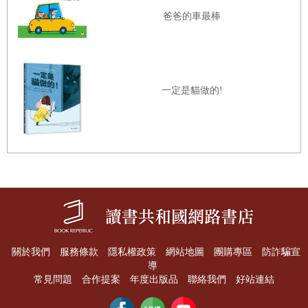
段童年故事為靈感，描繪姊姊如何幫助妹妹抒發情緒、揮別
爸爸的車最棒
陰暗，重新找到生活樂趣的精彩作品。
書中的每一段文字，都隱喻著一種療癒的方向。「我爬
一定是貓做的!
上床，躺在她身邊，我們躲進毯子裡，我們看著窗外的天
空」描述的是同在與共感的支持力量；「一定有什麼方法可
以讓所有事情變好」表現了不離不棄的決心。而即使知道
「世界上根本沒有完美的祕境」，仍試著和對方一起「創造
一個地方，就和妹妹想像中的祕境一樣」。這種接納、傾聽
的態度，更是陪伴憂鬱的心靈走過生命幽谷最重要的因素。
除了文字之外，畫面所蘊含的豐富的元素，亦可帶出更
關於我們
服務條款
隱私權政策
網站地圖
團購專區
防詐騙宣
多細膩的討論與分享；糖果花、會說話的葉子、凌空而飛的
導
常見問題
合作提案
年度出版品
聯絡我們
好站連結
兔子、攀著樓梯往上爬的花朵，光是莓花國的畫面，就能帶
給閱讀者無限的想像與美妙的感覺。而光亮與灰暗的鮮明對