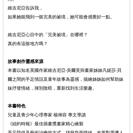
維吉尼亞告訴我，
如果她能飛到一個完美的祕境，她可能會感覺好一點。
維吉尼亞心目中的「完美祕境」在哪裡？
真的有這個地方嗎？
故事創作靈感來源
本書以知名英國作家維吉尼亞‧吳爾芙與畫家姊姊凡妮莎‧貝
爾之間的手足情誼及童年故事為靈感，描繪姊姊如何幫助妹
妹抒發情緒，揮別陰暗，重新找到生活樂趣。
本書特色
兒童及青少年心理專家 楊俐容 專文導讀
《紐約時報》最佳插畫獎畫家精心繪製
手足陪伴及藝術治療的方式，抒發負面情緒，改善對周遭人