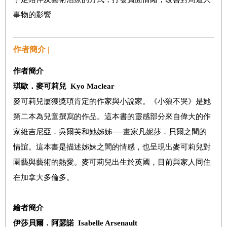
事物的影響
作者簡介 |
作者簡介
琪歐
．
麥可莉兒
Kyo Maclear
麥可莉兒屢獲獎項肯定的作家與小說家。《小狼不哭》是她
第二本為兒童撰寫的作品。這本書的靈感部分來自偉大的作
家維吉尼亞．吳爾芙和她姊姊──畫家凡妮莎．貝爾之間的
情誼。這本書是描述姊妹之間的情感，也呈現出麥可莉兒對
園藝與藝術的熱愛。麥可莉兒出生於英國，目前與家人同住
在加拿大多倫多。
繪者簡介
伊莎貝爾
．
阿瑟諾
Isabelle Arsenault