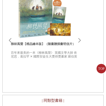
本書圖像與文字都獨具風格的書裡，我們看見故事中的
姊姊如何煞費苦心的陪伴憂鬱焦躁的妹妹慢慢走出情緒的風
暴。這對感情真摯的姊妹當然是以史實中的吳爾芙與凡妮莎
為想像的藍本。吳爾芙的畫家姊姊凡妮莎，正是一路支撐她
度過反覆來襲的抑鬱困擾的最關鍵人物之一。伊莎貝爾‧阿瑟
李歐‧李奧尼
諾每一幅畫面都蘊含情感的穿透力。她畫憂鬱纏身的野狼妹
親子共讀引導
柳林風聲【精品繪本版】（隨書贈插畫明信片）
20世紀最具
妹躲進被窩時，摔壞的鬧鐘和碎裂一地的花朵與零件叫人心
部經典，一
百年來最美的一本《柳林風聲》 英國文學大師 肯
子思考自己
驚；凡妮莎為了妹妹精心畫下糖果花、翩翩飛舞的小鳥和蝴
尼思．葛拉罕 ✕ 國際安徒生大獎得獎畫家 羅伯英
潘 ✕ 翻譯名家 李靜宜 不容錯過的繪本經典，帶你
蝶，還有色彩斑斕的「莓花國」(Bloomsberry)(文中的
領略經典童話之美
Bloomsberry象徵現實生活中Bloomsbury Group帶給吳爾芙
TOP
的精神力量)時，整個世界都感染了旺盛的生命力與濃厚的感
情。這則故事需要細細體會，它不但讚頌感人至深的姊妹情
誼，也讓讀者們看見真誠的藝術改變與撫慰人心的力量。
| 同類型書籍 |
導讀