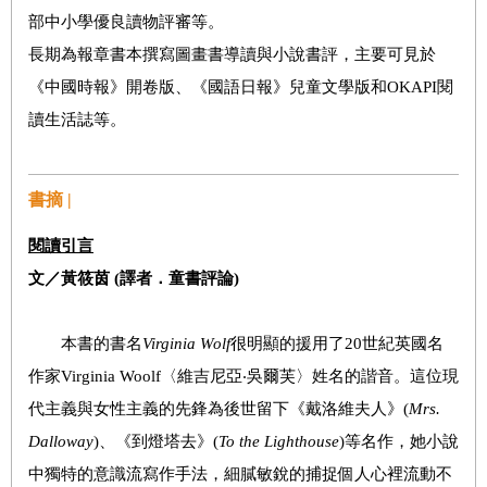
部中小學優良讀物評審等。
長期為報章書本撰寫圖畫書導讀與小說書評，主要可見於
《中國時報》開卷版、《國語日報》兒童文學版和OKAPI閱
讀生活誌等。
書摘 |
閱讀引言
文／黃筱茵 (譯者．童書評論)
本書的書名
Virginia Wolf
很明顯的援用了20世紀英國名
作家Virginia Woolf〈維吉尼亞‧吳爾芙〉姓名的諧音。這位現
代主義與女性主義的先鋒為後世留下《戴洛維夫人》(
Mrs.
Dalloway
)、《到燈塔去》(
To the Lighthouse
)等名作，她小說
中獨特的意識流寫作手法，細膩敏銳的捕捉個人心裡流動不