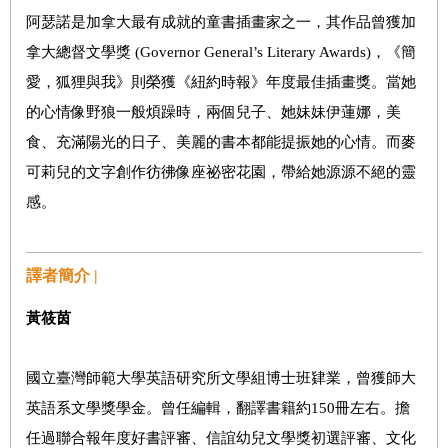
阿瑟諾是加拿大最有成就的童書插畫家之一，其作品曾獲加
拿大總督文學獎 (Governor General’s Literary Awards)，《簡
愛，狐狸與我》則榮獲《紐約時報》年度最佳插畫獎。當她
的心情像野狼一般煩躁時，兩個兒子、她妹妹伊蓮娜，美
食、充滿陽光的日子、美麗的書本都能提振她的心情。而麥
可莉兒的文字創作彷彿像座祕密花園，帶給她源源不絕的靈
感。
譯者簡介 |
黃筱茵
國立臺灣師範大學英語研究所文學組博士班肄業，曾獲師大
英語系文學獎學金。曾任編輯，翻譯書籍約150冊左右。擔
任過聯合報年度好書評審、信誼幼兒文學獎初選評審、文化