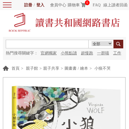
0
註冊
/
登入
會員中心
購物車
FAQ
線上讀者回函
熱門搜尋關鍵字：
官網獨家
小熊點讀
超慢跑
一群喵
工作
細胞
海洋圖書館
紅花
首頁
>
親子館
>
親子共享
>
圖畫書 / 繪本
>
小狼不哭