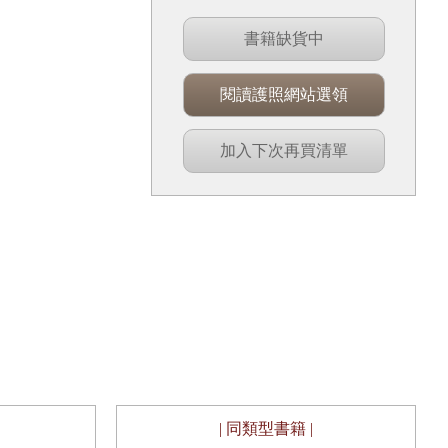
書籍缺貨中
閱讀護照網站選領
加入下次再買清單
| 同類型書籍 |