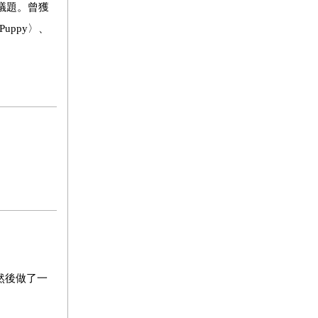
議題。曾獲
Puppy〉、
然後做了一