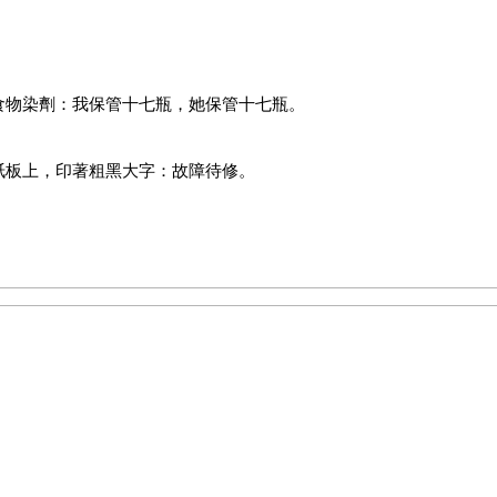
食物染劑：我保管十七瓶，她保管十七瓶。
紙板上，印著粗黑大字：故障待修。
間倒。」
地等著我。我想他應該愛上我了。」她輕輕擰了一下我的肩膀，「祝