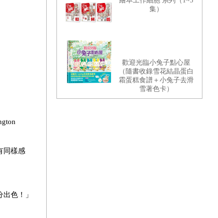
繪本工作細胞 系列（1~5
集）
歡迎光臨小兔子點心屋
（隨書收錄雪花結晶蛋白
霜蛋糕食譜＋小兔子去滑
雪著色卡）
ton
有同樣感
分出色！」