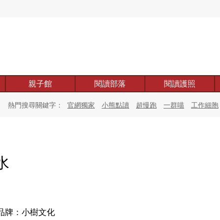
親子館
閱讀部落
閱讀護照
熱門搜尋關鍵字：
官網獨家
小熊點讀
超慢跑
一群喵
工作細胞
水
品牌：小樹文化