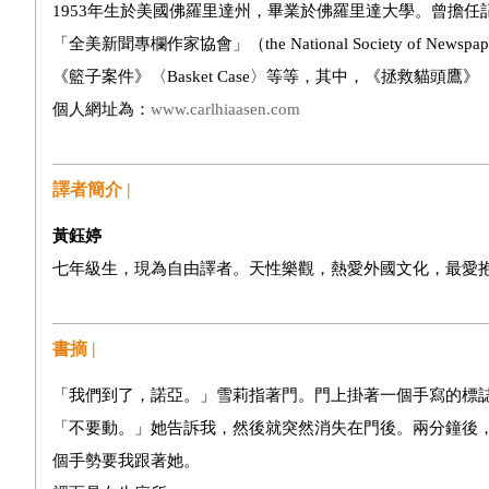
1953年生於美國佛羅里達州，畢業於佛羅里達大學。曾擔
「全美新聞專欄作家協會」（the National Society of Ne
《籃子案件》〈Basket Case〉等等，其中，《拯救貓頭鷹》
個人網址為：
www.carlhiaasen.com
譯者簡介 |
黃鈺婷
七年級生，現為自由譯者。天性樂觀，熱愛外國文化，最愛
書摘 |
「我們到了，諾亞。」雪莉指著門。門上掛著一個手寫的標
「不要動。」她告訴我，然後就突然消失在門後。兩分鐘後
個手勢要我跟著她。