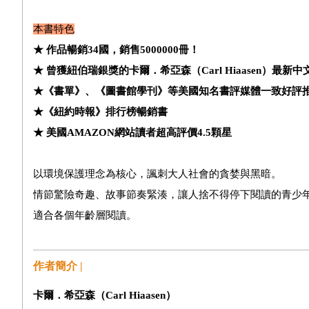
本書特色
★ 作品暢銷34國，銷售5000000冊！
★ 曾獲紐伯瑞銀獎的卡爾．希亞森（Carl Hiaasen）最新
★《書單》、《圖書館學刊》等美國知名書評媒體一致好評
★《紐約時報》排行榜暢銷書
★ 美國AMAZON網站讀者超高評價4.5顆星
以環境保護理念為核心，諷刺大人社會的貪婪與黑暗。
情節驚險奇趣、故事節奏緊湊，讓人捨不得停下閱讀的青少
適合各個年齡層閱讀。
作者簡介 |
卡爾．希亞森（
Carl Hiaasen
）