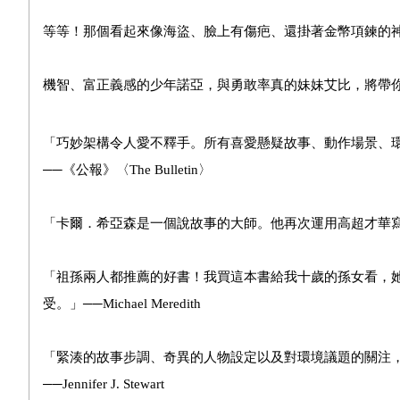
等等！那個看起來像海盜、臉上有傷疤、還掛著金幣項鍊的
機智、富正義感的少年諾亞，與勇敢率真的妹妹艾比，將帶
「巧妙架構令人愛不釋手。所有喜愛懸疑故事、動作場景、
──《公報》〈The Bulletin〉
「卡爾．希亞森是一個說故事的大師。他再次運用高超才華寫出一本諷
「祖孫兩人都推薦的好書！我買這本書給我十歲的孫女看，
受。」──Michael Meredith
「緊湊的故事步調、奇異的人物設定以及對環境議題的關注
──Jennifer J. Stewart