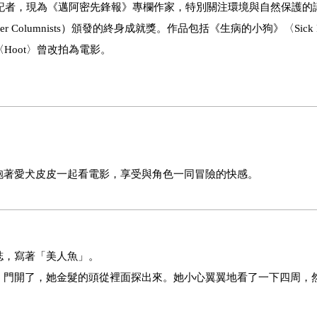
任記者，現為《邁阿密先鋒報》專欄作家，特別關注環境與自然保護的
wspaper Columnists）頒發的終身成就獎。作品包括《生病的小狗》〈Sick 
〈Hoot〉曾改拍為電影。
抱著愛犬皮皮一起看電影，享受與角色一同冒險的快感。
誌，寫著「美人魚」。
，門開了，她金髮的頭從裡面探出來。她小心翼翼地看了一下四周，