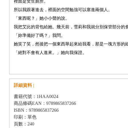
裡面是女生廁所。
所以我跟著進去，裡面的空間勉強可以塞進兩個人。
「東西呢？」她小小聲的說。
我把艾比的背包給她。幾天前，雪莉和我就分別保管部分的
「妳準備好了嗎？」我問。
她笑了笑，然後把一個東西舉起來給我看，那是一塊方形的
「絕對不會有人進來。」她向我保證。
「但妳怎麼辦？」我很擔心她沒有安全的地方倒那些染劑。
「在船的前面還有另一間美人魚。我會利用上廁所的休息時
「萬一有人在裡面怎麼辦？」我問。
詳細資料 |
「那麼我會去另一間『人魚』。」
「那是男生廁所嗎？你是說真的嗎？」
書籍代號：1HAA0024
商品條碼EAN：9789865837266
雪莉聳聳肩。「嘿，現在沒有人可以阻止我了。」
ISBN：9789865837266
她指出重點。「我要回吧枱去了，」她說。「比利還在痴痴
印刷：單色
德伍德。」
頁數：240