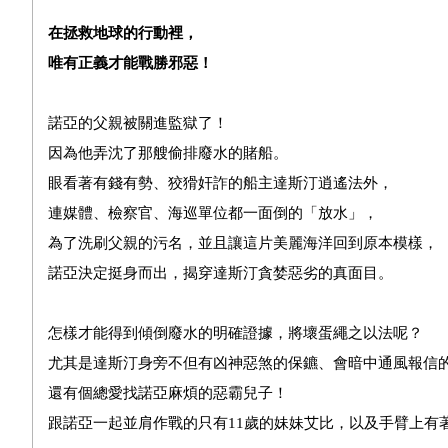
在拯救地球的行動裡，
唯有正義才能戰勝邪惡！
諾亞的父親被關進監獄了！
因為他弄沈了那艘偷排廢水的賭船。
眼看著有錢有勢、狡猾奸詐的船主達斯汀逍遙法外，
連媒體、檢察官、海巡單位都一面倒的「放水」，
為了洗刷父親的污名，並且讓這片美麗海洋回到原本模樣，
諾亞決定挺身而出，揭穿達斯汀貪婪惡劣的真面目。
怎樣才能得到傾倒廢水的明確證據，將壞蛋繩之以法呢？
尤其是達斯汀身旁不但有凶神惡煞的保鑣、會暗中通風報信
還有個總愛找諾亞麻煩的惡霸兒子！
跟諾亞一起並肩作戰的只有11歲的妹妹艾比，以及手臂上有