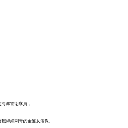
的海岸警衛隊員，
著鐵絲網刺青的金髮女酒保。