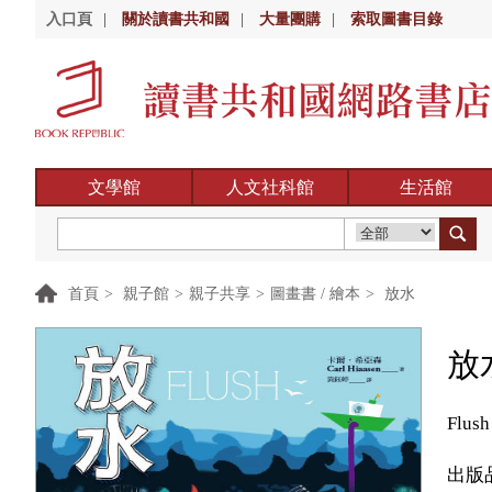
入口頁
|
關於讀書共和國
|
大量團購
|
索取圖書目錄
文學館
人文社科館
生活館
首頁
>
親子館
>
親子共享
>
圖畫書 / 繪本
>
放水
放
Flush
出版