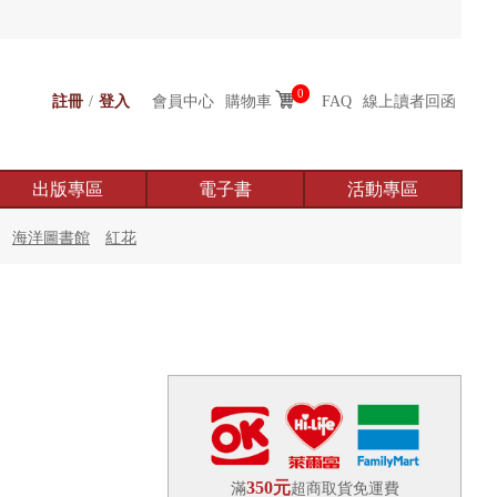
0
註冊
/
登入
會員中心
購物車
FAQ
線上讀者回函
出版專區
電子書
活動專區
海洋圖書館
紅花
350元
滿
超商取貨免運費