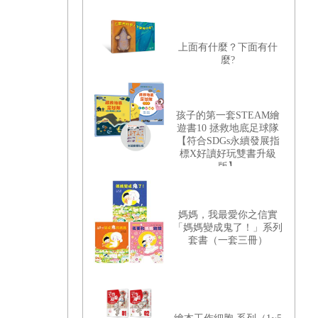
上面有什麼？下面有什
麼?
孩子的第一套STEAM繪
遊書10 拯救地底足球隊
【符合SDGs永續發展指
標X好讀好玩雙書升級
版】
媽媽，我最愛你之信實
「媽媽變成鬼了！」系列
套書（一套三冊）