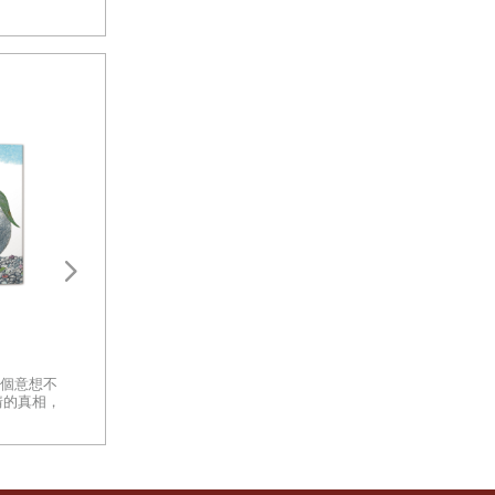
的壁櫥，只
臭味好一
分，他會很
桶裡，然後
柳林風聲【精品繪
贈插畫明信片）
百年來最美的一本
英國文學大師 肯尼
完一瓶，還
一起來做兔子吧（二版）
國際安徒生大獎得獎
潘 ✕ 翻譯名家 李
的繪本經典，帶你
個意想不
鉛筆勾勒、剪刀裁剪，白紙與色
之美
情的真相，
紙輪番上場 ，玩出一個簡單卻又
不簡單的兔子故事
必須等到門
晚的詭異聲