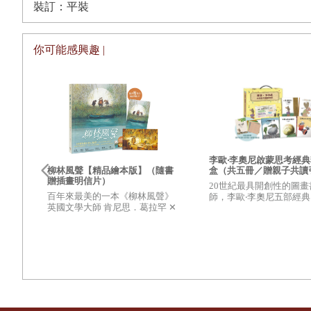
「妳也是，雪莉。」
裝訂：平裝
我立刻把門鎖上。然後我聽到她把廁所壞了的標示掛在門上
是美其名為廁所，空間只夠你坐著上廁所。雖然裡頭的氣味
你可能感興趣 |
點。
雖然待在裡面很不舒服，但總比躲在那個酒箱裡好。
有幾秒鐘我突然想到，如果我爸看到我在這裡會做何感想。
驕傲我挺身而出。
我很了解老爸，他的建議就是：別被抓到！
李歐‧李奧尼啟蒙思考經
盒（共五冊／贈親子共讀
當我打開第一瓶食用色素膠時，我就明白雪莉的意思了。膠
柳林風聲【精品繪本版】（隨書
冊+創意DIY色紙組）
贈插畫明信片）
20世紀最具開創性的圖畫
用力沖馬桶。雪莉說過，這種膠很快就會凝固，如果卡在水
百年來最美的一本《柳林風聲》
師，李歐‧李奧尼五部經
英國文學大師 肯尼思．葛拉罕 ✕
收藏，充滿智慧與想像的
只有一種方法可以確認，我蹲下去，捏住鼻子，凝視著馬桶
國際安徒生大獎得獎畫家 羅伯英
陪孩子思考自己與世界
潘 ✕ 翻譯名家 李靜宜 不容錯過
有十六瓶。
的繪本經典，帶你領略經典童話
與色
之美
卻又
躲在廁所的時間簡直度日如年。每次當我想要衝出去時，就
外沒有人。我不禁想起艾比獨自一人待在雷德的小艇上，用