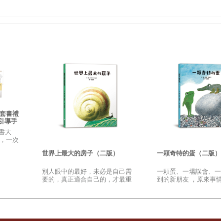
，我把艾比的背包打開，拿出染劑。船上的廁所基本上就是個大一點
混和了走味的啤酒、漂白水，還有雪莉的柑橘香水味，但比公廁會的
以父親的身分來說，他會很生氣我又偷溜上船，但以熱愛大自然的身
典套書禮
引導手
狀色素簡直就像糖漿。我仔細地擠完塑膠容器，確保每一滴都滴進馬
書大
管裡，我們的計畫就毀了。
典，一次
寓言，
骯髒的洞口。確認沒有殘存的紫紅色。到目前為止還算不錯，已經倒
世界上最大的房子（二版）
一顆奇特的蛋（二版）
別人眼中的最好，未必是自己需
一顆蛋、一場誤會、一
要的，真正適合自己的，才最重
到的新朋友 ，原來事
要
可能和想像完全不同
會被停駐門外的喧嘩聲嚇得縮回去。我等不及要快點離開這裡，但我
手電筒看著書。雖然紅樹林裡沒有危險的野生動物，但我怕她會被夜