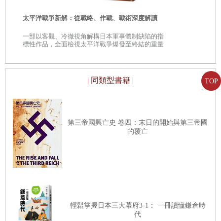
時
太平洋戰爭新解：從戰略、作戰、戰術深度解讀
是
一部以客觀、冷徹視角解構日本軍事體制缺陷的指
巔
標性作品，全面檢視太平洋戰爭爆發至終結的重量
級著作
| 同類型書籍 |
TOP
第三帝國興亡史 卷四：末日的開始與第三帝國
的覆亡
輕鬆掌握日本三大幕府3-1： 一冊讀懂鎌倉時
代