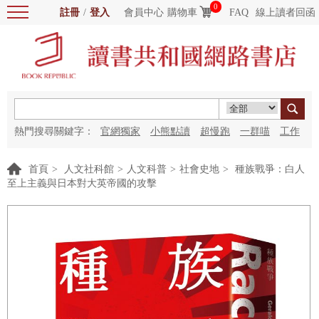
0
註冊
/
登入
會員中心
購物車
FAQ
線上讀者回函
熱門搜尋關鍵字：
官網獨家
小熊點讀
超慢跑
一群喵
工作
細胞
海洋圖書館
紅花
首頁
>
人文社科館
>
人文科普
>
社會史地
>
種族戰爭：白人
至上主義與日本對大英帝國的攻擊