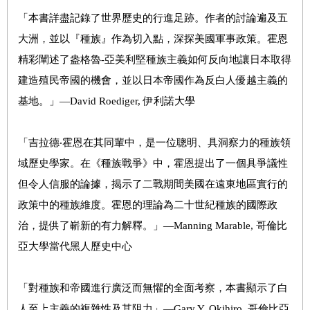
「本書詳盡記錄了世界歷史的行進足跡。作者的討論遍及五
大洲，並以『種族』作為切入點，深探美國軍事政策。霍恩
精彩闡述了盎格魯-亞美利堅種族主義如何反向地讓日本取得
建造殖民帝國的機會，並以日本帝國作為反白人優越主義的
基地。」—David Roediger, 伊利諾大學
「吉拉德‧霍恩在其同輩中，是一位聰明、具洞察力的種族領
域歷史學家。在《種族戰爭》中，霍恩提出了一個具爭議性
但令人信服的論據，揭示了二戰期間美國在遠東地區實行的
政策中的種族維度。霍恩的理論為二十世紀種族的國際政
治，提供了嶄新的有力解釋。」—Manning Marable, 哥倫比
亞大學當代黑人歷史中心
「對種族和帝國進行廣泛而無懼的全面考察，本書顯示了白
人至上主義的複雜性及其阻力」—Gary Y. Okihiro, 哥倫比亞