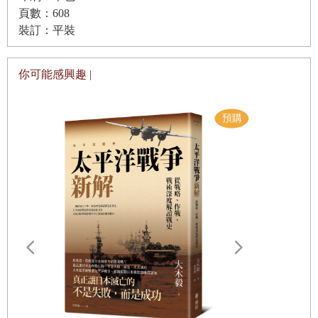
頁數：608
裝訂：平裝
你可能感興趣 |
遠野物語：
——日本民
「鄉土」的