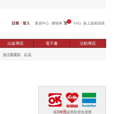
0
註冊
/
登入
會員中心
購物車
FAQ
線上讀者回函
出版專區
電子書
活動專區
海洋圖書館
紅花
350元
滿
超商取貨免運費