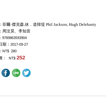
：
菲爾·傑克森,休．道韓堤 Phil Jackson, Hugh Delehanty
：
周汶昊、李知音
：9789863593904
日期：
2017-09-27
：
NT$ 280
252
價：
NT$