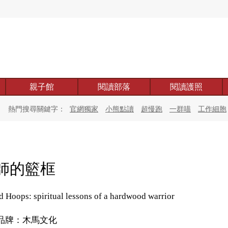
親子館
閱讀部落
閱讀護照
熱門搜尋關鍵字：
官網獨家
小熊點讀
超慢跑
一群喵
工作細胞
師的籃框
d Hoops: spiritual lessons of a hardwood warrior
品牌：木馬文化