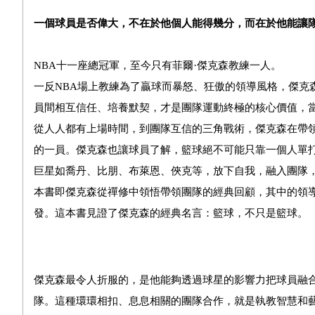
一個球員是否偉大，不在於他個人能得幾分，而在於他能讓
NBA十一座總冠軍，至今只有菲爾·傑克森教練一人。
一反NBA場上教練為了贏球而暴怒、狂傲的領導風格，傑克
員間相互信任、培養默契，才是團隊運動終極的核心價值，
從人人都有上場時間，到團隊互信的三角戰術，傑克森在帶
的一員。傑克森也讓球員了解，籃球絕不可能只靠一個人單
巨星如喬丹、比朋、布萊恩、俠克等，放下自我，融入團隊，
本書即傑克森從禪修中領悟帶領團隊的經典回顧，其中的領
發。這本書見證了傑克森的經典名言：籃球，不只是籃球。
傑克森最令人折服的，是他能夠透過球星的影響力把球員融
隊。這種環環相扣、息息相關的團隊合作，就是執教智慧和