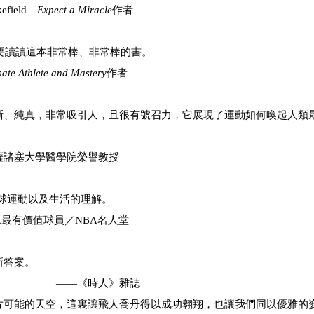
ld
Expect a Miracle
作者
要讀讀這本非常棒、非常棒的書。
mate Athlete and Mastery
作者
晰、純真，非常吸引人，且很有號召力，它展現了運動如何喚起人類
大學醫學院榮譽教授
球運動以及生活的理解。
值球員／NBA名人堂
新答案。
》雜誌
片可能的天空，這裏讓飛人喬丹得以成功翱翔，也讓我們同以優雅的