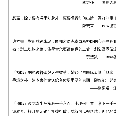
——李亦伸 「運動內幕」網
想贏，除了要有滿手好牌外，更要懂得如何出牌，禪師菲爾·
——陳宏宜 「FOX體育台」
這本書，對籃球迷來說，能知道傑克森成為禪師的心路歷程
者；對上班族來說，能學會怎麼當稱職的主管，創造團隊勝
——黃聖凱 「Ryan讀書房
「禪師」的執教哲學與人生智慧，帶領他的團隊看透「無常
爭議之外，這本書他會送給各位更重要的東西，願你能一起
——楊東遠「運動視界
「禪師」傑克森生涯執教一千六百四十場例行賽，拿下一千
波維奇。禪師的紀錄可能被打破，成就可以被超越，但他的