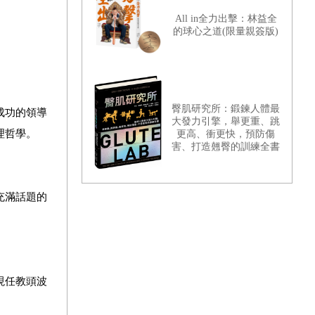
All in全力出擊：林益全
的球心之道(限量親簽版)
臀肌研究所：鍛鍊人體最
成功的領導
大發力引擎，舉更重、跳
理哲學。
更高、衝更快，預防傷
害、打造翹臀的訓練全書
充滿話題的
現任教頭波