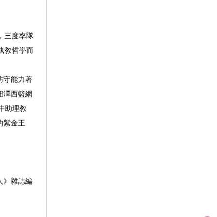
，三度率隊
執教哲學而
防守能力著
紐澤西籃網
牛助理教
的紫金王
人》雜誌編