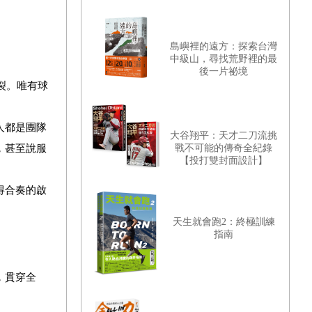
島嶼裡的遠方：探索台灣
中級山，尋找荒野裡的最
後一片祕境
裂。唯有球
人都是團隊
大谷翔平：天才二刀流挑
，甚至說服
戰不可能的傳奇全紀錄
【投打雙封面設計】
得合奏的啟
天生就會跑2：終極訓練
指南
，貫穿全