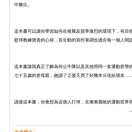
中勝出。
——《采訪
這本書可以讓你學習如何在複雜及競爭激烈的環境下，有目
籃球教練寶貴的心得，其生動的寫作筆調也適合每一個人閱
——Wardheer N
這本書讓我真正了解為何公牛隊以及其他用同一套運動哲學
七十五歲的老母親，她讀了之後又買了好幾本分送給朋友…
——Amaz
讀過這本書，你會想為這個人打球，在漸漸腐敗的運動世界
——Gene Siskel