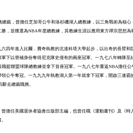
務總裁，曾擔任芝加哥公牛和洛杉磯湖人總教練，以三角戰術為核心
勝，並獲選為NBA年度總教練，其教練生涯以應用東方禪宗思想為
九六四年進入比爾．費奇執教的北達科塔大學起步，以出奇的長臂和
領軍下以替補身份奪得尼克隊史僅有的兩座冠軍。一九七八年轉隊至
級職籃聯盟球隊總教練並拿下首座冠軍。一九八七年重返NBA擔任公
帶領公牛奪冠。一九九九年執教湖人第一年就拿下冠軍，開啟三連霸
前辭去總裁職務。
，曾擔任美國退休者協會出版部主編，也曾任職《運動畫刊》及《時
書。