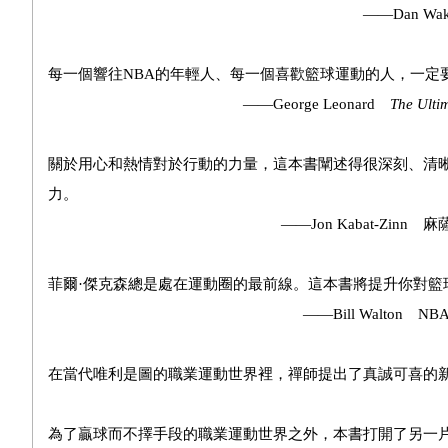
——Dan Wakefie
每一個響往NBA的年輕人、每一個喜歡籃球運動的人，一定
——George Leonard
The Ulti
關於用心和熱情對於行動的力量，這本書闡述得很深刻、清
力。
——Jon Kabat-Zinn 麻薩諸塞
菲爾·傑克森總是處在運動圈的最前線。這本書將提升你對籃
——Bill Walton NBA最有價
在當代唯利是圖的職業運動世界裡，禪師提出了真誠可喜的
——《時人
為了贏球而不擇手段的職業運動世界之外，本書打開了另一