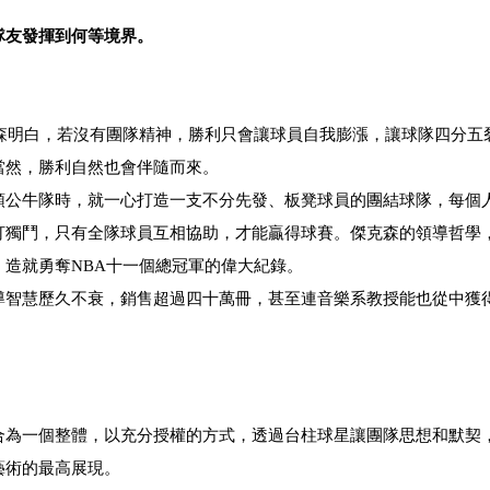
隊友發揮到何等境界。
森明白，若沒有團隊精神，勝利只會讓球員自我膨漲，讓球隊四分五
當然，勝利自然也會伴隨而來。
領公牛隊時，就一心打造一支不分先發、板凳球員的團結球隊，每個
打獨鬥，只有全隊球員互相協助，才能贏得球賽。傑克森的領導哲學
造就勇奪NBA十一個總冠軍的偉大紀錄。
導智慧歷久不衰，銷售超過四十萬冊，甚至連音樂系教授能也從中獲
合為一個整體，以充分授權的方式，透過台柱球星讓團隊思想和默契
藝術的最高展現。