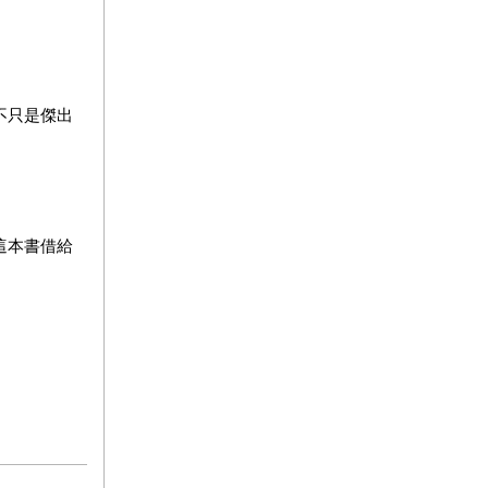
不只是傑出
這本書借給