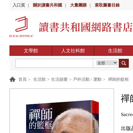
入口頁
|
關於讀書共和國
|
大量團購
|
索取圖書目錄
文學館
人文社科館
生活館
首頁
>
生活館
>
生活娛樂
>
戶外活動 / 運動
>
禪師的籃框
禪
Sacre
出版