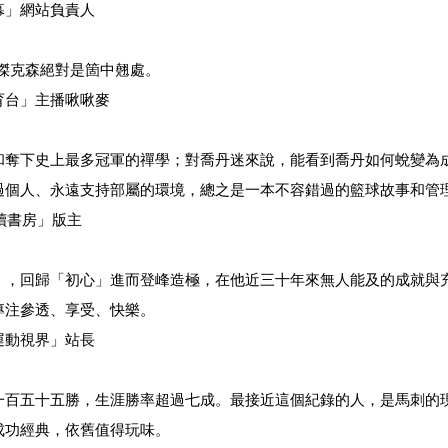
站負責人
傑克森絕對是箇中翹處。
主播啾啾麥
和奪下史上最多冠軍的禪學；對喬丹迷來說，能看到喬丹如何蛻變為
過個人、永遠支持部屬的環境，總之是一本不容錯過的籃球故事和管
」版主
」，回歸「初心」進而登峰造極，在他近三十年來無人能及的成就與
專注參透、享受、快樂。
」站長
一百五十五勝，生涯勝率超過七成。最接近這個紀錄的人，是馬刺的
成功經典，依舊值得玩味。