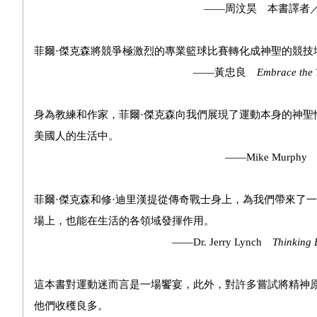
——周汶昊 本書譯者／NBA台
菲爾·傑克森將競爭極激烈的專業籃球比賽轉化成神聖的競技
——黃忠良
Embrace the 
身為教練和作家，菲爾·傑克森向我們展現了運動本身的神聖
美國人的生活中。
——Mike Murph
菲爾·傑克森和修·迪里漢提從傳奇戰士身上，為我們帶來了
場上，也能在生活的各領域發揮作用。
——Dr. Jerry Lynch
Thinking 
這本書對運動迷而言是一場饗宴，此外，對許多嘗試將精神
他們收穫良多。