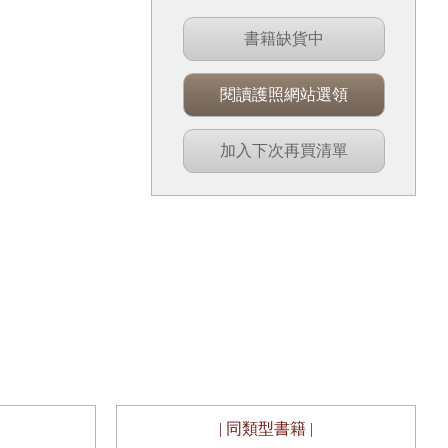
書籍缺貨中
閱讀護照網站選領
加入下次再買清單
| 同類型書籍 |