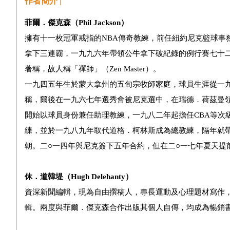
作者簡介 |
菲爾．傑克森（Phil Jackson）
擁有十一枚冠軍戒指的NBA傳奇教練，前任紐約尼克籃球事
拿下三連霸，一九九六年帶領公牛拿下破紀錄的例行賽七十二
著稱，故人稱「禪師」（Zen Master）。
一九四五年生於蒙大拿州的五旬宗牧師家庭，球員生涯從一
稱，爾後在一九六七年選秀會被尼克選中，在瑞德．荷茲曼
開始以球員身份兼任助理教練，一九八二年起擔任CBA等次
練，並於一九八九年取代道格．柯林斯成為總教練，隔年就
朝。二○一四年與尼克簽下五年合約，但在二○一七年夏天提
休．道韓堤（Hugh Delehanty）
資深新聞編輯，現為自由撰稿人，專長運動及心理題材寫作
輯。兩度與菲爾．傑克森合作出版其個人自傳，均成為暢銷