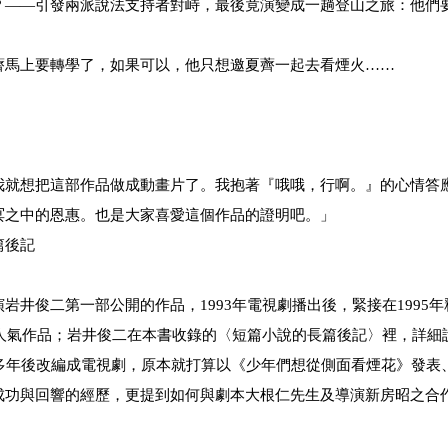
？——引發兩派說法支持者對峙，最後竟演變成一趟登山之旅：他們
薺馬上要轉學了，如果可以，他只想邀夏薺一起去看煙火……
我就想把這部作品做成動畫片了。我抱著『哦哦，行啊。』的心情答
冥之中的恩惠。也是大家喜愛這個作品的證明吧。」
篇後記
井俊二第一部公開的作品，1993年電視劇播出後，緊接在1995年
的人氣作品；岩井俊二在本書收錄的〈短篇小說的長篇後記〉裡，詳細
多年後改編成電視劇，原本就打算以《少年們想從側面看煙花》發表
成功與回響的經歷，更提到如何與劇本大根仁先生及導演新房昭之合