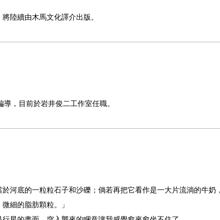
》將陸續由木馬文化譯介出版。
目編導，目前於岩井俊二工作室任職。
當於河底的一粒粒石子和沙礫；倘若再把它看作是一大片流淌的牛奶
、微細的脂肪顆粒。」
是行星的畫面，突入襲來的睏意讓我感覺愈來愈坐不住了。