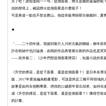
火了吧！誰知道純一一句：從側面看，煙火是圓的還扁的呢
頭的燈塔上，確認煙火從側面看是什麼樣子！
可是典道一點也不想去爬山。他從班級導師那兒偷聽到，夏
★
「……二十四年後。我接到製片人川村元氣的聯絡：兩年前
許在粉絲中也討論過，由我的作品再發展出新的作品也是冥
——岩井俊二，《少年們想從側面看煙花》，短篇小說的長
《升空的煙花，是從下面看、還是從側面看？》是日本名導演岩
版，2017年更改編為動畫電影，可說是跨足三種不同領域
故事是如何在他剛畢業、徬徨的22歲那年冒出頭來、如何在
成《升空的煙花，是從下面看、還是從側面看？》獲得空前
的計畫。