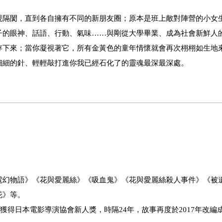
現隔閡，直到各自擁有不同的新朋友圈；原本是班上敵對陣營的小女
子的眼神、話語、行動、氣味……與剛從大學畢業、成為社會新鮮人
存下來；當你凝視著它，所有金黃色的童年情懷就會再次栩栩如生地
細細的針、輕輕敲打進你我已經石化了的靈魂最深最深處。
電幻物語》《花與愛麗絲》《吸血鬼》《花與愛麗絲殺人事件》《被
花》等。
獲得日本電影導演協會新人獎，時隔24年，故事再度於2017年改編