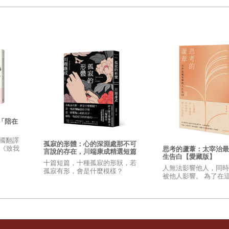
。天河，銀河，銀河系，天河也被稱作銀河，是行星的集合體。由兩
，尺寸是太陽的一兆兩千六百億倍。我們所在的地球屬於太陽系，而
而緊張地滲出一層汗，解說也完全聽不進去了。我也不知道為什麼，
色錦蛇出現一樣，會瞬間石化。不等到蛇離開，肯定不敢過去。每次
地沉浸在各種想像裡，是恐怖，是畏懼，還是憧憬，是那種很難用語
「陪在
。即便不在座位上，我們也沒有什麼說話的機會。夏薺有點孤僻，話
，班主任三浦老師也開始懷疑她是不是在班上被欺負了。欺負也好，
1國翻譯
孤寂的形體：心的深淵處那不可
影《致我
思考的蘆葦：太宰治最
言說的存在，川端康成精選短篇
總是顯得很成熟。不過偶爾也會聽到一些關於她的傳聞，比如其實本
生告白【愛藏版】
傑作選
十篇短篇，十種孤寂的形狀，若
人無法影響他人，同時
孤寂有形，會是什麼模樣？
被他人影響。 為了在
們跟被長期冷凍休眠的宇航員一樣，伸著懶腰慢慢起來。和其他小孩
現世最美的證據。 我
自走向無人容許的那條
在那裡了。
列的商品，建築外雨水狠狠地砸在巨大的落地窗上，然後彈開。