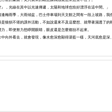
空』，光線在其中以光速傳遞，太陽和地球也恰好漂浮在這中間。」
適逢梅雨季，大雨傾盆，巴士停車場到天文館之間有一段上坡路，我
得是狼狽不堪的課外活動，不如說還來不及這麼想、就帶著濕透了的
體力，即便努力想睜開眼睛，眼皮還是怎麼都抬不起來。
水中向外看去，就會發現，像水愈深愈顯得湛藍一樣，天河底愈是深
沒靠在椅背上，而是前傾著坐著。過了一會兒，耳邊又響起了輕微的
清楚看到完整的星象儀。雖然不是什麼重要的事，但還是想試試看。
也很容易痠，眼珠也快翻過去了。這樣看星象儀既沒什麼樂趣，又不
自動調節椅的椅背慢慢放下去，順便偷偷往後看。那傢伙的身影跟想
銀河系的形狀一模一樣。也許是察覺到我的動靜，那傢伙突然抬起頭