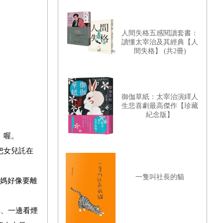
人間失格五感閱讀套書：
讀懂太宰治及其經典【人
間失格】 (共2冊)
御伽草紙：太宰治演繹人
生悲喜劇最高傑作【珍藏
紀念版】
》喔。
把女兒託在
一隻叫社長的貓
爸媽好像要離
喝、一邊看煙