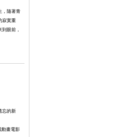
生，隨著青
的寂寞重
來到眼前，
遺忘的新
成動畫電影