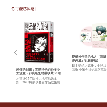
原來是是同一個班的及川。我瞬間睡意全消。
「宮澤賢治的《銀河鐵道之夜》開頭，就是這麼介紹天河的
你可能感興趣 |
顆星際塵埃和星際氣體組成，直徑有十萬光年，厚一千光年
銀河系。」
一想到坐在我身後的是及川夏薺，睡魔瞬間退散開，背上反
就緊張得不得了。感覺跟傍晚放學回家的路上，突然看見綠
都會等牠鑽進茂密的草叢中才離開。看著錦蛇就會情不自禁
妙感覺——我對夏薺的感覺就是這樣。
愛最後停留的地方（附贈
夏薺是四月轉學過來的，現在已經不記得她是從哪裡轉來了
你身邊」祈願書籤）
沒看到過她跟周遭的人交流。所以她多少有點被孤立的感覺
日本暢銷14萬冊．全球1
出版 小泉今日子主演電
恐懼的創傷：直野祥子的恐怖少
好，其實誰都不知道夏薺的事情。比起同班的其他女生，她
所愛之人》原著
女漫畫（邪典級別精裝收藏 ✕ 昭
和恐怖次文化 ✕ 懷舊暗黑）
原稿1995年阪神大地震悉數全
生，因為生病留級了，覺得很丟人所以才轉學到這裡。
一
毀，2025將散佚各處作品結集出
結束放映，館內的燈光亮了起來。說話聲也漸漸變大，孩子
書 ，直野祥子第一本被引介至台
灣的漫畫作品
站起來四處張望，趁機瞟了一眼夏薺的座位，可惜她已經不
從放映廳出口出來，孩子們嘰嘰喳喳地擠在紀念品店裡看陳