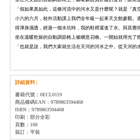
「假如果真如此，這條河流中的河水又是什麼呢？就是『真
小六的六月，校外活動課上我們全年級一起來天文館參觀。
得渾身濕透，經過一個水坑時，我的鞋裡還進了水。與其覺
坐在溫暖乾燥的自動調節椅上被睏意召喚。一開始就用光了
「也就是說，我們大家就生活在天河的河水之中。從天河的
就聚集得愈密，因此看上去白茫茫的一片。」
冷不防的，有人在我背後耳語。
「……是《銀河鐵道之夜》。」
詳細資料 |
聲音故意壓低，沒想到會是這麼近的距離。聲音的主人應該
突然感覺愈來愈無聊。開始有點好奇，前傾的坐姿還能不能
書籍代號：0ECL0119
商品條碼EAN：9789863594468
若無其事地慢慢調直椅背。結果一半的螢幕看不到了，脖子
ISBN：9789863594468
睡一會兒，不知道後面那傢伙到底是怎麼想的。於是我又把
印刷：部分全彩
前傾，臉朝下低著頭，從我這裡看去，那傢伙的髮旋正好跟
頁數：168
傢伙的距離近得有些尷尬。
裝訂：平裝