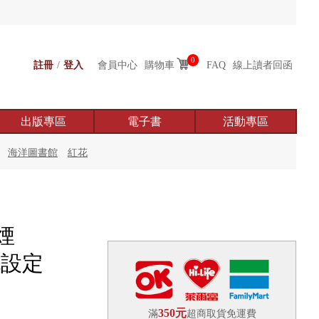
0
註冊
/
登入
會員中心
購物車
FAQ
線上讀者回函
出版專區
電子書
活動專區
海洋圖書館
紅花
煙
色設定
350元
滿
超商取貨免運費