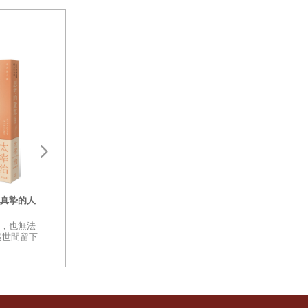
千到四千億
太陽系屬於
一提到夏薺
看到錦蛇，
言形容的奇
很少，幾乎
或者其他也
真摯的人
恐懼的創傷：直野
野花不語
來是初中
女漫畫（邪典級別精
和恐怖次文化 ✕ 
，也無法
原稿1995年阪神
看起來都毫不起眼… 然而每一
這世間留下
毀，2025將散佚
件，皆神奇地閃爍著光芒。
一樣，我也
確信能夠獨
書 ，直野祥子第一
路。
灣的漫畫作品