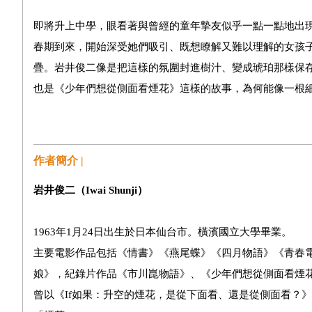
即將升上中學，眼看著與曾經的童年摯友似乎一點一點地出
春期到來，開始深受她們吸引、既想瞭解又難以理解的女孩
疊。岩井俊二像是把這樣的氛圍封進樹汁、變成琥珀那樣保
也是《少年們想從側面看煙花》這樣的故事，為何能像一根
作者簡介 |
岩井俊二（
Iwai Shunji
）
1963年1月24日出生於日本仙台市。橫濱國立大學畢業。
主要電影作品包括《情書》《燕尾蝶》《四月物語》《青春
娘》，紀錄片作品《市川崑物語》、《少年們想從側面看煙
曾以《If如果：升空的煙花，是從下面看、還是從側面看？》