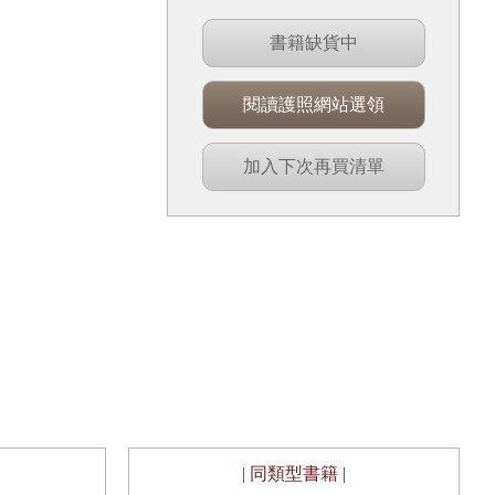
書籍缺貨中
閱讀護照網站選領
加入下次再買清單
| 同類型書籍 |