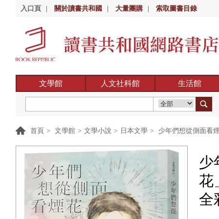
入口頁
|
關於讀書共和國
|
大量團購
|
索取圖書目錄
文學館
人文社科館
生活館
首頁
>
文學館
>
文學小說
>
日本文學
>
少年們想從側面看煙
少
花
全