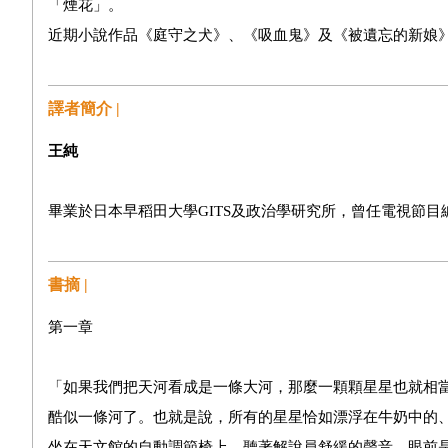
「煙花」。
近期小說作品《庭守之犬》、《吸血鬼》及《被遺忘的新娘
譯者簡介 |
王純
畢業於日本早稻田大學GITS及政治學研究所，曾任電視節
書摘 |
第一章
「如果我們把天河看成是一條大河，那麼一顆顆星星也就相
酷似一條河了。也就是說，所有的星星恰如漂浮在牛奶中的
坐在天文館的自動調節椅上，聽著解說員舒緩的聲音，眼前