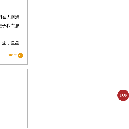
們被大雨澆
鞋子和衣服
、遠，星星
more
咳嗽聲。
於是我假裝
能舒服地小
TOP
像的一樣向
來，我和那