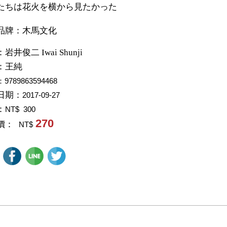
たちは花火を横から見たかった
品牌：木馬文化
：
岩井俊二 Iwai Shunji
：
王純
：9789863594468
日期：
2017-09-27
：
NT$ 300
270
價：
NT$