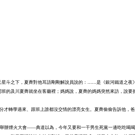
天星斗之下，夏薺對他耳語剛剛解說員說的：……是《銀河鐵道之夜
同班的及川夏薺就坐在客廳裡；媽媽說，夏薺的媽媽突然來訪，說要
月分才轉學過來、跟班上誰都沒交情的漂亮女生。夏薺偷偷告訴他，
會舉辦煙火大會——典道以為，今年又要和一干男生死黨一邊吃吃喝