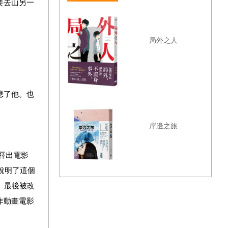
要去山另一
局外之人
應了他。也
岸邊之旅
釋出電影
說明了這個
、最後被改
作動畫電影