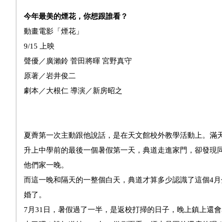
今年最美的煙花，你想跟誰看？
動畫電影「煙花」
9/15 上映
聲優／廣瀨鈴 菅田將暉 宮野真守
原著／岩井俊二
劇本／大根仁 導演／新房昭之
夏薺第一次主動跟他說話，是在天文館校外教學活動上。滿
升上中學前的最後一個暑假第一天，典道走進家門，卻發現
他們家一晚。
而這一晚和隔天的一整個白天，典道才算多少認識了這個4
婚了。
7月31日，暑假過了一半，是返校打掃的日子，晚上鎮上還