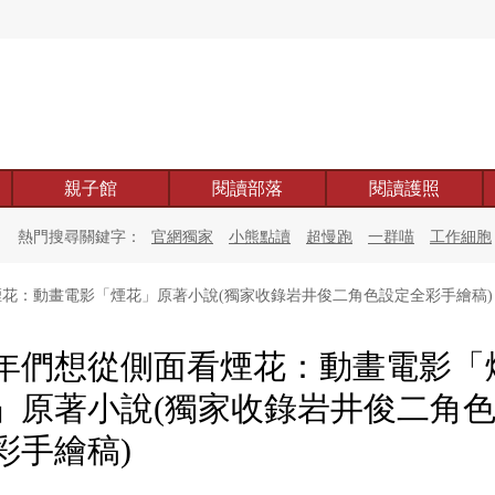
親子館
閱讀部落
閱讀護照
熱門搜尋關鍵字：
官網獨家
小熊點讀
超慢跑
一群喵
工作細胞
花：動畫電影「煙花」原著小說(獨家收錄岩井俊二角色設定全彩手繪稿)
年們想從側面看煙花：動畫電影「
」原著小說(獨家收錄岩井俊二角
彩手繪稿)