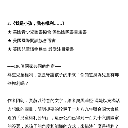
2.
《
我是小孩，我有權利……》
★ 美國青少兒圖書協會 傑出國際書目選書
★ 美國國際閱讀協會選書
★ 英國兒童讀物選集 最受注目童書
──196個國家共同的約定──
尊重兒童權利，就是守護孩子的未來！你知道身為兒童有哪
些權利嗎？
作者阿朗．賽赫以詩意的文字，繪者奧黑莉婭‧馮媞以充滿活
力想像的圖畫，簡明扼要的詮釋了一九八九年聯合國大會通
過的「兒童權利公約」，這份公約已得到一百九十六個國家
的簽署，以孩子的角度和能懂的方式，來描述什麼是權利？