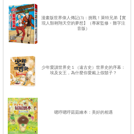
漫畫版世界偉人傳記(3)：挑戰！萊特兄弟【實
現人類翱翔天空的夢想】（專家監修・難字注
音版）
少年愛讀世界史１（遠古史）世界史的序幕：
埃及女王，為什麼你愛戴上假鬍子？
嗯哼嗯哼菇菇繪本：美好的相遇