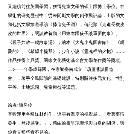
又繼續前往英國學習，獲得兒童文學的碩士跟博士學位。在
學術的研究歷程中，從未間斷文學的創作與評論，出版的文
類包括文學旅遊導讀《掉進兔子洞》；傳記類《走進長襪皮
皮的世界》；閱讀教養類《用繪本跟孩子談重要的事》、
《親子共敖一鍋故事湯》；繪本《大鬼小鬼圖書館》、《親
愛的》、《希望小提琴》；少年小說《靈魂裡的火把》……
作品獲得金鼎獎、國家文化藝術基金會文學創作獎等獎項。
二○一一年學成歸國，在家鄉臺南成立「葫蘆巷讀冊協
會」，著手全民閱讀的基礎建設，特別關注多元文化、性別
平等、土地認同、兒童權益等議題。
繪者∕ 陳昱伶
喜歡運用各種媒材創作，追尋有溫度的視覺感，「看著事情
發生，然後感受。」，藉由繪畫呈現環境與自身的關係，讓
你看見那些看不見的。