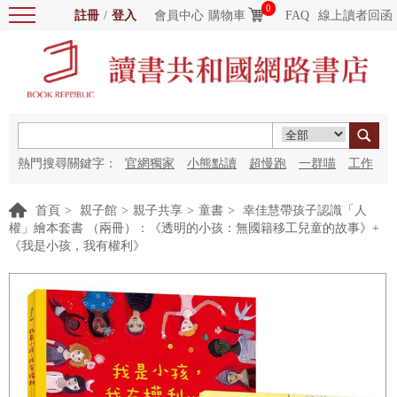
0
註冊
/
登入
會員中心
購物車
FAQ
線上讀者回函
熱門搜尋關鍵字：
官網獨家
小熊點讀
超慢跑
一群喵
工作
細胞
海洋圖書館
紅花
首頁
>
親子館
>
親子共享
>
童書
>
幸佳慧帶孩子認識「人
權」繪本套書 （兩冊）：《透明的小孩：無國籍移工兒童的故事》+
《我是小孩，我有權利》