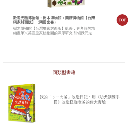
歡迎光臨博物館：樹木博物館＋菌菇博物館【台灣
TOP
獨家封面版】（兩冊套書）
從疑問到思考
樹木博物館【台灣獨家封面版】凱蒂．史考特的精
人生思辨關
細畫筆╳英國皇家植物園的深厚研究 引領我們走
入蓊鬱豐美、萬象紛呈的森林之中
★★法國文
★★這個世界
不容易被洗腦
| 同類型書籍 |
我的「ㄎㄧㄤ爸」改造日記：用《幼犬訓練手
冊》改造怪咖老爸的偉大實驗