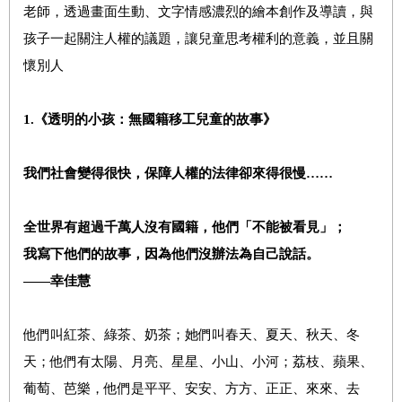
老師，透過畫面生動、文字情感濃烈的繪本創作及導讀，與
孩子一起關注人權的議題，讓兒童思考權利的意義，並且關
懷別人
1.
《
透明的小孩：無國籍移工兒童的故事》
我們社會變得很快，保障人權的法律卻來得很慢……
全世界有超過千萬人沒有國籍，他們「不能被看見」；
我寫下他們的故事，因為他們沒辦法為自己說話。
——幸佳慧
他們叫紅茶、綠茶、奶茶；她們叫春天、夏天、秋天、冬
天；他們有太陽、月亮、星星、小山、小河；荔枝、蘋果、
葡萄、芭樂，他們是平平、安安、方方、正正、來來、去