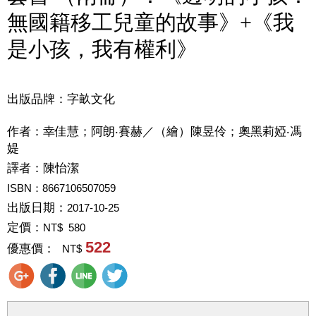
無國籍移工兒童的故事》+《我
是小孩，我有權利》
出版品牌：字畝文化
作者：
幸佳慧；阿朗‧賽赫／（繪）陳昱伶；奧黑莉婭‧馮
媞
譯者：
陳怡潔
ISBN：8667106507059
出版日期：
2017-10-25
定價：
NT$ 580
522
優惠價：
NT$