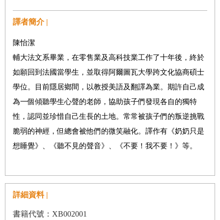
譯者簡介 |
陳怡潔
輔大法文系畢業，在零售業及高科技業工作了十年後，終於
如願回到法國當學生，並取得阿爾圖瓦大學跨文化協商碩士
學位。目前隱居鄉間，以教授美語及翻譯為業。期許自己成
為一個傾聽學生心聲的老師，協助孩子們發現各自的獨特
性，認同並珍惜自己生長的土地。常常被孩子們的叛逆挑戰
脆弱的神經，但總會被他們的微笑融化。譯作有《奶奶只是
想睡覺》、《聽不見的聲音》、《不要！我不要！》等。
詳細資料 |
書籍代號：XB002001