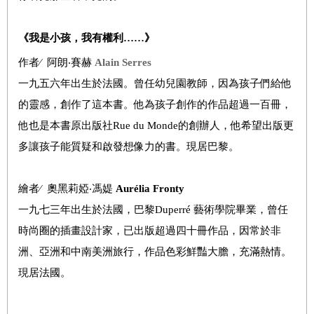
《我是小孩，我有權利……》
作者∕ 阿朗‧賽赫
Alain Serres
一九五六年出生於法國。曾任幼兒園教師，因為孩子們給他
的靈感，創作了這本書。他為孩子創作的作品超過一百冊，
他也是本書原出版社Rue du Monde的創辦人，他希望出版更
多讓孩子能質疑和啟發想像力的書。現居巴黎。
繪者∕ 奧黑莉婭‧馮媞
Aurélia Fronty
一九七三年出生於法國，巴黎Duperré 藝術學院畢業，曾任
時尚圈的插畫設計家，已出版超過四十冊作品，因常於非
洲、亞洲和中南美洲旅行，作品色彩鮮豔大膽，充滿熱情。
現居法國。