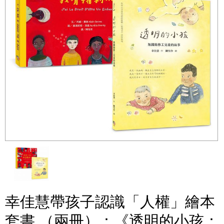
幸佳慧帶孩子認識「人權」繪本
套書 （兩冊）：《透明的小孩：