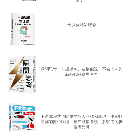
來？》
生，現在過得比之前更好。
年屆六十，一般人都會退下工作崗位。我的同學中，有人
千腦智能新理論
退休以後，瞬間失去公司菁英的光環，感覺像從雲端滑落谷
底，巨大的落差讓他之後的人生過得相當不愉快。
仔細想來，我之所以能免去那樣的不愉快，也許出自以下
的兩個理由：
第一個理由，如同我先前所述──「古典經籍拯救了
我」。
瞬間思考：掌握機制、建構假說，不被淘汰的
新時代關鍵思考力
第二個理由，則是──「在工作中接觸過的兩千多家公
司，讓我明白了『人生有贏也有輸』的道理」。
打從三十歲創業那一刻起至今，我的另一個本行是「企業
經營顧問」。若將公家機關、地方自治團體、學校、醫療機
構等等列入計算，跟我往來過的客戶，應該多達兩千餘家。
不會寫程式也能創立個人品牌和變現：快速打
我接觸過的經營者，人數多達兩千多人。如今回想起來，
造你的數位助理，建立結帳系統，多管道同步
推廣品牌
他們個個精力旺盛、極富個性，都是充滿魅力的人物。