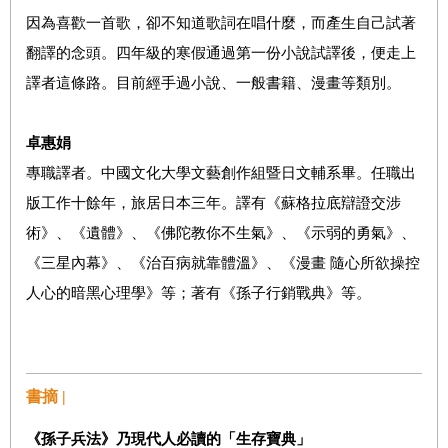
因為喜歡一首歌，卻不知道歌詞在唱什麼，而產生自己試著
翻譯的念頭。四年級的寒假通過第一份小說試譯後，便走上
譯者這條路。目前經手過小說、一般書籍、漫畫等類別。
卓惠娟
專職譯者。中國文化大學文藝創作組暨日文輔系畢。任職出
版工作十餘年，旅居日本三年。譯有《蘇格拉底辯證交涉
術》、《遺體》、《佛陀教你不生氣》、《示弱的勇氣》、
《三星內幕》、《治百病就靠體溫》、《漫畫 隨心所欲操控
人心的暗黑心理學》等；著有《孫子行銷戰典》等。
書摘 |
《孫子兵法》乃現代人必讀的「生存寶典」