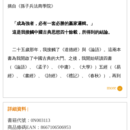
摘自《孫子兵法商學院》
「成為強者，必有一套必勝的贏家邏輯。」
這是我接觸中國古典思想四十餘載，所得到的結論。
二十五歲那年，我接觸了《道德經》與《論語》。這兩本
書為我開啟了中國古典的大門。之後，我開始研讀四書
（《論語》、《孟子》、《中庸》、《大學》）五經（《易
經》、《書經》、《詩經》、《禮記》、《春秋》），再到
《墨子》、《孫子兵法》、《吳子兵法》、《太公兵法》、
more
《黃石公三略》等兵法書，接著延伸至宋學、陽明學等等，
日後還開辦了這些主題的課程。
詳細資料 |
我的授課內容，不是鑽研古典思想，而是把這些書籍當做
「人生指南」，並且以淺顯易懂的方式，講解給更多人聽。
書籍代號：0N003113
商品條碼EAN：8667106506953
每一位學員都是心有所求，才前來聽我講課，我當然要充