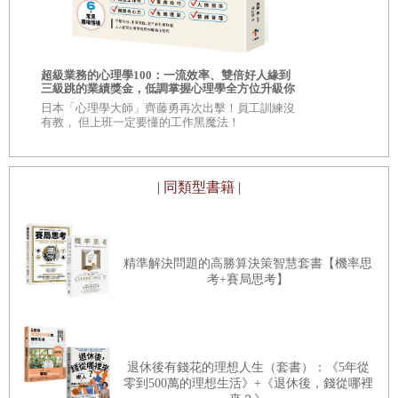
處」。
關於這條準則，我將在正文裡詳細解釋。簡單說來，
孫子
你的人生需要
相的商業洞察
超級業務的心理學100：一流效率、雙倍好人緣到
不會告訴你「人與人要互相扶持」這種天真的道理，而是要
自己！
三級跳的業績獎金，低調掌握心理學全方位升級你
\\超過 30,
的競爭力
你「時時刻刻立於優勢，讓事情照自己的意思進行」
。然
的商學院教
日本「心理學大師」齊藤勇再次出擊！員工訓練沒
有教， 但上班一定要懂的工作黑魔法！
後，他還舉出好幾種具體做法：
「提供對方好處。」
「直搗對手痛處。」
| 同類型書籍 |
「善用對方的強項與弱項。」
孫子不說大家愛聽的漂亮話，而是告訴你實用的技巧。
現代人尤其是商務人士，若想得到最後的勝利，必要好好
精準解決問題的高勝算決策智慧套書【機率思
考+賽局思考】
研讀孫子的思想。
在此，讓我向各位介紹，自己長年接觸中國古典以來，如
退休後有錢花的理想人生（套書）：《5年從
今享受到怎樣的好處。
零到500萬的理想生活》+《退休後，錢從哪裡
首先，十年前年逾花甲的我，依然得以重新展開愉快的人