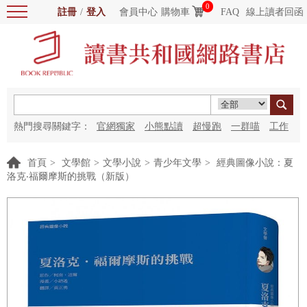
0
註冊
/
登入
會員中心
購物車
FAQ
線上讀者回函
熱門搜尋關鍵字：
官網獨家
小熊點讀
超慢跑
一群喵
工作
細胞
海洋圖書館
紅花
首頁
>
文學館
>
文學小說
>
青少年文學
>
經典圖像小說：夏
洛克‧福爾摩斯的挑戰（新版）