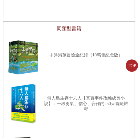
| 同類型書籍 |
手斧男孩冒險全紀錄（10萬冊紀念版）
TOP
無人島生存十六人【真實事件改編成長小
說】：一段勇氣、信心、合作的250天冒險旅
程