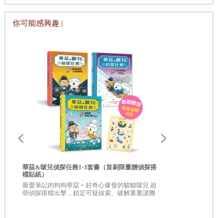
你可能感興趣 |
華茲&啵兒偵探任務1-3套書（首刷限量贈偵探搭
足球王者爭霸
檔貼紙）
神奇紀錄
最愛筆記的狗狗華茲 × 好奇心爆發的貓貓啵兒 超
姆巴佩vs. 
萌偵探搭檔出擊，鎖定可疑線索、破解重重謎團
受矚目的雙