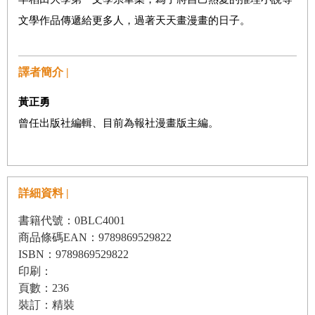
文學作品傳遞給更多人，過著天天畫漫畫的日子。
譯者簡介 |
黃正勇
曾任出版社編輯、目前為報社漫畫版主編。
詳細資料 |
書籍代號：0BLC4001
商品條碼EAN：9789869529822
ISBN：9789869529822
印刷：
頁數：236
裝訂：精裝