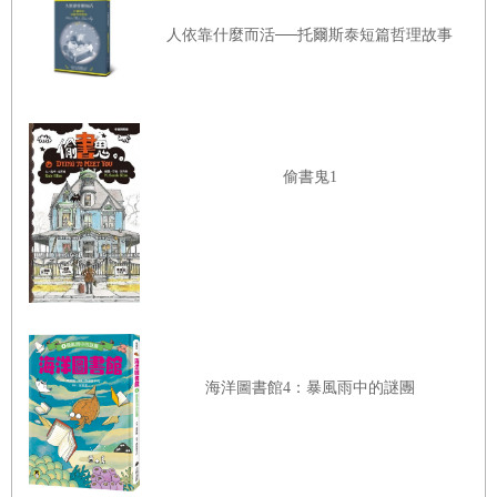
人依靠什麼而活──托爾斯泰短篇哲理故事
偷書鬼1
海洋圖書館4：暴風雨中的謎團