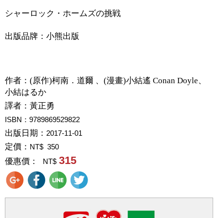
シャーロック・ホームズの挑戦
出版品牌：小熊出版
作者：
(原作)柯南．道爾 、(漫畫)小結遙 Conan Doyle、
小結はるか
譯者：
黃正勇
ISBN：9789869529822
出版日期：
2017-11-01
定價：
NT$ 350
315
優惠價：
NT$