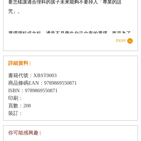
要怎樣讓適合理科的孩子未來能夠不要掉入「專業的詛
活動：寫一篇旅行日誌吧！
咒」。
第四章
尋找解釋
選擇理科或文科，通常不是學生自己由衷的選擇，而是為了
活動：自己做化石
more
避免嘮叨跟麻煩，由環境因素與外人角力出的一條最小阻力
活動：飄洋過海的植物
路徑。孩子對知識與世界的嚮往原本就跨界，哪管大人硬分
出來的文科或理科？更何況，過往覺得有效率、犧牲程度可
詳細資料 |
第五章
人類理解的轉捩點
接受的集體教育方針，早被這個加速時代反噬。當人工智慧
書籍代號：XBST0003
活動：去看猿
加上大數據，正在代理人類的記憶與決策，而手機以及各種
商品條碼EAN：9789869550871
物聯網裝置，正在成為我們肢體的延伸，「深度學習」怎麼
ISBN：9789869550871
活動：
數數看，一共有幾代
印刷：
會只是機器的事，我們人類更需要「深度的學習力」來應對
頁數：208
更快速變化的未來。
裝訂：
第六章
讓世界天翻地覆的觀念
活動：自製地質層
根據國際學生能力評量計劃（
PISA
，
Programme for
你可能感興趣 |
活動：獵捕偽裝蛋
International Student Assessment
），台灣學生雖然數理學科