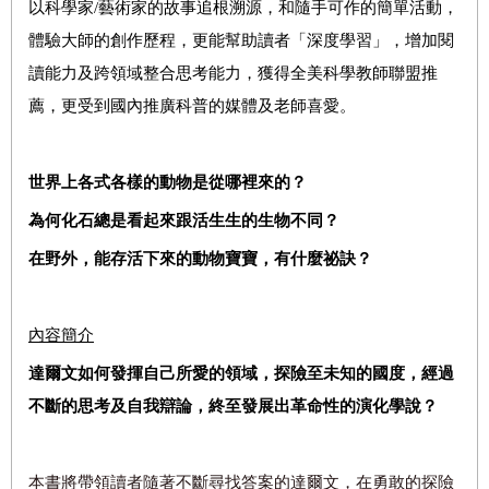
以科學家
/
藝術家
的故事
追根溯源，和隨手可作的簡單活動，
體驗大師的創作歷程，更能幫助讀者
「深度學習」，
增加閱
讀能力及跨領域整合思考能力
，獲得全美科學教師聯盟推
薦，更受到國內推廣科普的媒體及老師喜愛。
世界上各式各樣的動物是從哪裡來的？
為何化石總是看起來跟活生生的生物不同？
在野外，能存活下來的動物寶寶，有什麼祕訣？
內容簡介
達爾文如何發揮自己所愛的領域，探險至未知的國度，經過
不斷的思考及自我辯論，終至發展出革命性的演化學說？
本書將帶領讀者隨著不斷尋找答案的達爾文，在勇敢的探險