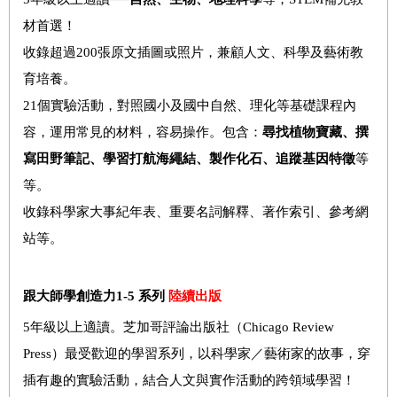
材首選！
收錄超過
200
張原文插圖或照片，兼顧人文、科學及藝術教
育培養。
21
個實驗活動，對照國小及國中自然、理化等基礎課程內
容，運用常見的材料，容易操作。包含：
尋找植物寶藏、撰
寫田野筆記、學習打航海繩結、製作化石、追蹤基因特徵
等
等。
收錄科學家大事紀年表、重要名詞解釋、著作索引、參考網
站等。
跟大師學創造力
1-5
系列
陸續出版
5
年級以上適讀。芝加哥評論出版社（
Chicago Review
Press
）最受歡迎的學習系列，以科學家
／
藝術家的故事，穿
插有趣的實驗活動，結合人文與實作活動的跨領域學習！