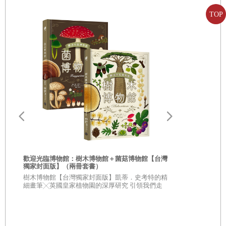
活動：長得美好處多多
知識排名前列，但卻缺乏敘理、論證、思辯能力，閱讀素養
TOP
普遍不足。這樣的偏食發展，導致文科理科隔閡更遠，大大
第七章
不甘不願當名人
影響了跨領域合作能力。
活動：肉食性植物
活動：種子的策略
文科理科繼續隔離的危害，全世界都看見了，課綱也才需要
一改再改。但這樣就能解決開頭問的兩個問題嗎？我發現的
活動：情緒左與右
確有解法，而且非常簡單，那就是「讀寫科學史」，先讓孩
子進入故事脈落，體驗科學知識與關鍵人物開展時到底在想
第八章
達爾文之後
什麼，接著鼓勵孩子用自己的話來回答「如果是你，你會怎
活動：「猴子判決」大辯論
麼做？」「如果情況變了，你認為當時的
XXX
會怎麼做？」
歡迎光臨博物館：樹木博物館＋菌菇博物館【台灣
獨家封面版】（兩冊套書）
活動：未來的演化
等問題，來學習寫作與表達能力。
從疑問到思考
樹木博物館【台灣獨家封面版】凱蒂．史考特的精
人生思辨關
細畫筆╳英國皇家植物園的深厚研究 引領我們走
入蓊鬱豐美、萬象紛呈的森林之中
★★法國文
★★這個世界
閱讀是
Input
，寫作是
Output
，孩子是否真的厲害，還得看
不容易被洗腦
他寫了什麼。炙手可熱的
STEAM
教育，如今也已經演變成了