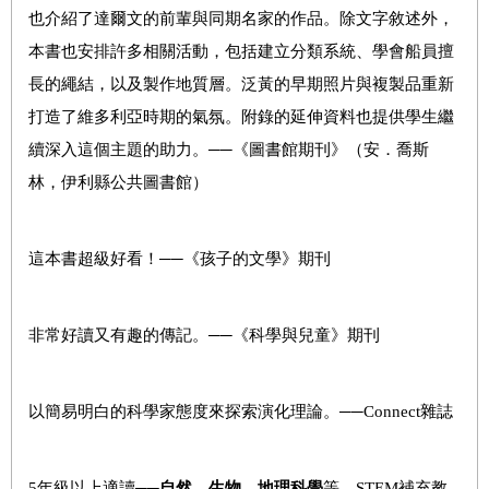
也介紹了達爾文的前輩與同期名家的作品。除文字敘述外，
本書也安排許多相關活動，包括建立分類系統、學會船員擅
長的繩結，以及製作地質層。泛黃的早期照片與複製品重新
打造了維多利亞時期的氣氛。附錄的延伸資料也提供學生繼
續深入這個主題的助力。
──
《圖書館期刊》（安．喬斯
林，伊利縣公共圖書館）
這本書超級好看！
──
《孩子的文學》期刊
非常好讀又有趣的傳記。
──
《科學與兒童》期刊
以簡易明白的科學家態度來探索演化理論。
──Connect
雜誌
5
年級以上適讀
──
自然、生物、地理科學
等，
STEM
補充教