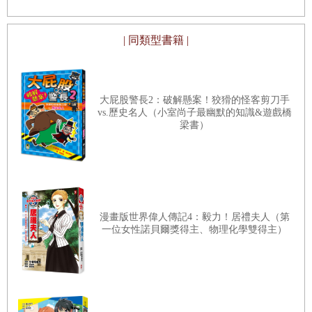
「
STREAM
」
——
其中的
R
指的就是閱讀與寫作能力
（
Reading & wRiting
）。讓偏向文科的孩子多讀科學人物及
| 同類型書籍 |
科學史，追根溯源，才能真正體會其趣味，讓偏向理科的孩
子多讀科學人物及科學史，更能加強閱讀與文字能力，不至
於未來徒有專業而不曉溝通。
大屁股警長2：破解懸案！狡猾的怪客剪刀手
vs.歷史名人（小室尚子最幽默的知識&遊戲橋
梁書）
市面上科學家的故事版本眾多，各有優點。仔細閱讀過這系
列，發現作者早就想到我尋覓許久才找到的解法。不僅故事
與人物鋪陳有血有肉，資料詳實卻不壓迫，也精心設計了隨
手就可以體驗書中人物生活與創造歷程的實驗活動，非常貼
漫畫版世界偉人傳記4：毅力！居禮夫人（第
心。這套書並不只給孩子，我相信也適合每個還有好奇心的
一位女性諾貝爾獎得主、物理化學雙得主）
大人。
導讀