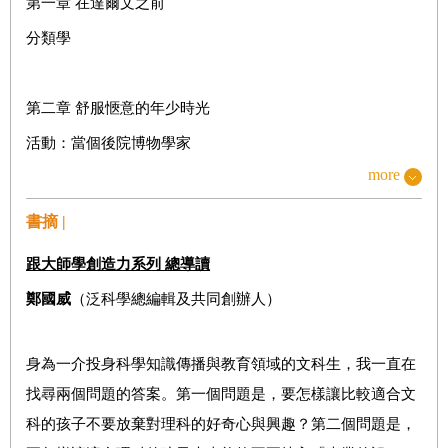
第一章
在達爾文之前
分類學
第二章
舒服愜意的年少時光
活動：當個後院博物學家
more
活動：後天獲得的性狀
活動：做個士魯斯柏立薄餅吧
書摘 |
活動：古典教育
跟大師學創造力系列
總導讀
鄭國威
（泛科學總編輯及共同創辦人）
第三章
航向遠方
活動：尋找植物寶藏
身為一介投身科學知識傳播與教育領域的文科生，我一直在
活動：學習打繩結
找尋兩個問題的答案。第一個問題是，要怎樣讓比較適合文
活動：南美洲料理時間
科的孩子不要放棄對理科的好奇心與興趣？第二個問題是，