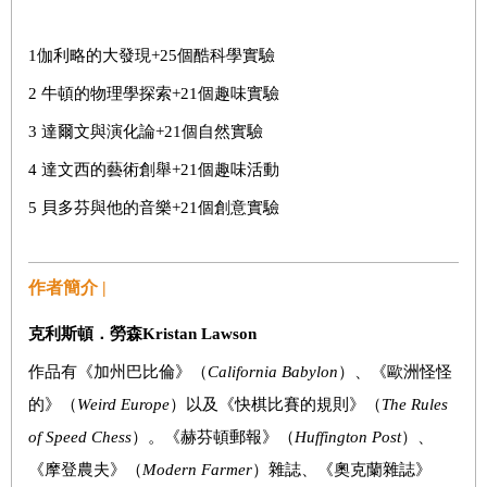
1
伽利略的大發現
+25
個酷科學實驗
2
牛頓的物理學探索
+21
個趣味實驗
3
達爾文與演化論
+21
個自然實驗
4
達文西的藝術創舉
+21
個趣味活動
5
貝多芬與他的音樂
+21
個創意實驗
作者簡介 |
克利斯頓．勞森
Kristan Lawson
作品有《加州巴比倫》（
California Babylon
）、《歐洲怪怪
的》（
Weird Europe
）以及《快棋比賽的規則》（
The Rules
of Speed Chess
）。《赫芬頓郵報》（
Huffington Post
）、
《摩登農夫》（
Modern Farmer
）雜誌、《奧克蘭雜誌》