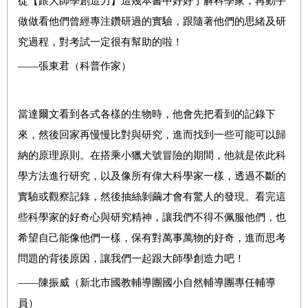
從
【跟大師學創造力】
這幾本書中好好了解科學家，再動手
做做看他們曾經專注鑽研過的實驗，跟隨著他們的思緒及研
究過程，對考試一定很有幫助的啦！
——張東君
（
科普作家
）
當達爾文看到各式各樣的生物時，他會先把看到的記錄下
來，然後回家再慢慢比對與研究，進而找到一些可能可以歸
納的原理原則。在搭乘小獵犬號冒險的期間，他就是依此科
學方法進行研究，以及像所有偉大科學家一樣，透過不斷的
實驗或觀察記錄，然後抽絲剝繭才會有驚人的發現。看完這
些科學家的好奇心與研究精神，讓我們不得不佩服他們，也
希望自己能像他們一樣，保有對萬事萬物的好奇，進而思考
問題的背後原因，讓我們一起
跟大師學創造力吧！
——陳振威
（新北市國教輔導團國小自然輔導團專任輔導
員）