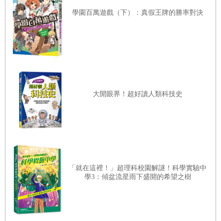
◎
陳振威
（新北市國教輔導團國小自然輔導團專任輔導員）
學園百萬遊戲（下）：真假王牌的勝率對決
16-17
世紀誕生了伽利略與牛頓等天文學、數學與物理學
家，
19
世紀則誕生了達爾文這位偉大的生物學家。本書除了
透過文字如實的記敘達爾文的一生，還配合
21
個有趣的操作
活動，讓我們輕易理解達爾文的想法與發現，藉此將達爾文
大開眼界！超好讀人類科技史
人生中最重要的經歷描繪出來。伽利略被教皇逼迫公開宣誓
放棄他的「非地心說」，且在
1633
年被判終身監禁，在此之
後包括達爾文在內的多位科學家，由於他們的新發現，人們
也開始懷疑起上帝的存在。
科學家對於科學的發現往往是導因於多一點點的思考，別人
「就在這裡！」超理科校園解謎！科學實驗中
學3：傾盆流星雨下盛開的希望之樹
認為理所當然的事物與現象，背後的原理與概念就是科學家
們時常思考的。例如，當牛頓看到蘋果掉下來，他會想到月
亮是不是也應該被地球往下拉呢？伽利略看到教堂上的吊燈