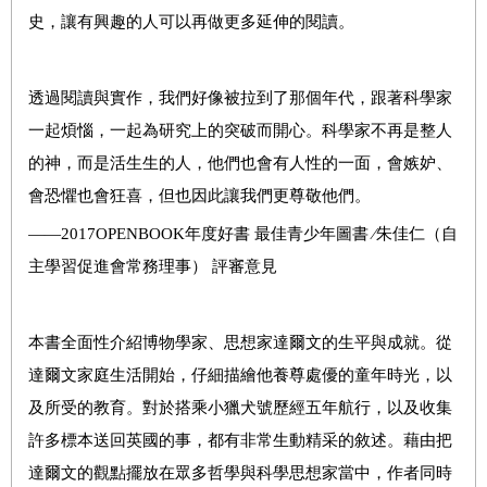
史，讓有興趣的人可以再做更多延伸的閱讀。
透過閱讀與實作，我們好像被拉到了那個年代，跟著科學家
一起煩惱，一起為研究上的突破而開心。科學家不再是整人
的神，而是活生生的人，他們也會有人性的一面，會嫉妒、
會恐懼也會狂喜，但也因此讓我們更尊敬他們。
——
2017OPENBOOK
年度好書
最佳青少年圖書
∕
朱佳仁（自
主學習促進會常務理事）
評審意見
本書全面性介紹博物學家、思想家達爾文的生平與成就。從
達爾文家庭生活開始，仔細描繪他養尊處優的童年時光，以
及所受的教育。對於搭乘小獵犬號歷經五年航行，以及收集
許多標本送回英國的事，都有非常生動精采的敘述。藉由把
達爾文的觀點擺放在眾多哲學與科學思想家當中，作者同時