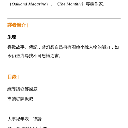
（
Oakland Magazine
）、《
The Monthly
》專欄作家。
譯者簡介 |
朱瓅
喜歡故事、傳記，曾幻想自己擁有召喚小說人物的能力，如
今仍致力尋找不可思議之書。
目錄 |
總導讀
◎
鄭國威
導讀
◎
陳振威
大事紀年表．導論