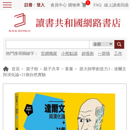
0
註冊
/
登入
會員中心
購物車
FAQ
線上讀者回函
熱門搜尋關鍵字：
官網獨家
小熊點讀
超慢跑
一群喵
工作
細胞
海洋圖書館
紅花
首頁
>
親子館
>
親子共享
>
童書
>
跟大師學創造力3：達爾文
與演化論+21個自然實驗