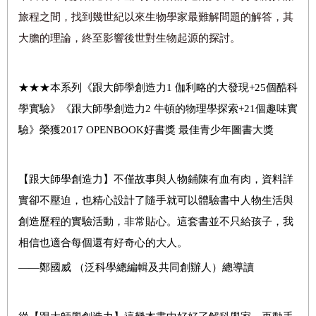
旅程之間，找到幾世紀以來生物學家最難解問題的解答，其
大膽的理論，終至影響後世對生物起源的探討。
★★★
本系列《跟大師學創造力
1
伽利略的大發現
+25
個酷科
學實驗》《跟大師學創造力
2
牛頓的物理學探索
+21
個趣味實
驗》榮獲
2017 OPENBOOK
好書獎
最佳青少年圖書大獎
【跟大師學創造力】
不僅故事與人物鋪陳有血有肉，資料詳
實卻不壓迫，也精心設計了隨手就可以體驗書中人物生活與
創造歷程的實驗活動，非常貼心。這套書並不只給孩子，我
相信也適合每個還有好奇心的大人。
——
鄭國威
（泛科學總編輯及共同創辦人
）總導讀