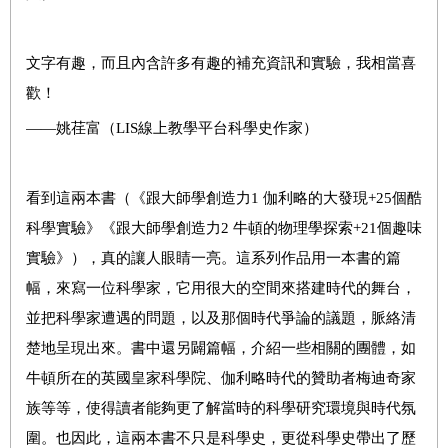
文字有趣，而且內含許多有趣的補充資訊和實驗，我相當喜
歡！
——
姚荏富（
LIS
線上教學平台科學史作家）
看到這兩本書（《跟大師學創造力
1
伽利略的大發現
+25
個酷
科學實驗》《跟大師學創造力
2
牛頓的物理學探索
+21
個趣味
實驗》），真的讓人眼睛一亮。這系列作品用一本書的篇
幅，來寫一位科學家，它用很大的空間來搭建時代的舞台，
並把科學家遭遇的問題，以及那個時代爭論的議題，脈絡清
楚地呈現出來。書中還另闢篇幅，介紹一些相關的團體，如
牛頓所在的英國皇家科學院、伽利略時代的贊助者梅迪奇家
族等等，使得讀者能夠更了解當時的科學研究環境與時代氛
圍。也因此，這兩本書不只是科學史，更從科學史帶出了歷