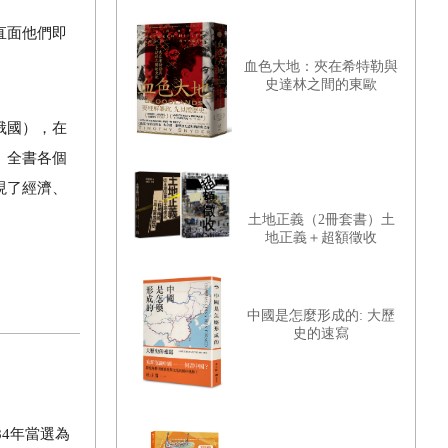
直面他們即
血色大地：夾在希特勒與
史達林之間的東歐
俄國），在
。全書各個
現了經濟、
土地正義（2冊套書）土
地正義＋超額徵收
中國是怎麼形成的: 大歷
史的速寫
84
年當選為