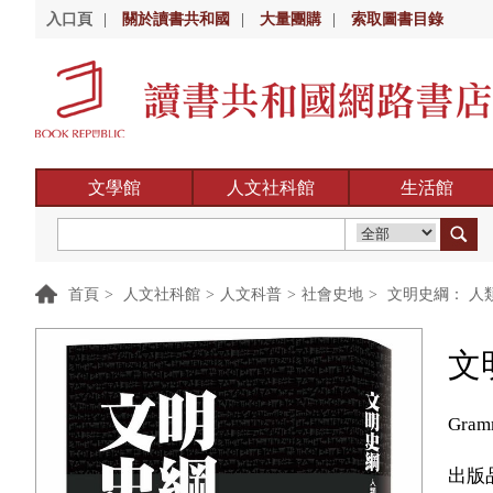
入口頁
|
關於讀書共和國
|
大量團購
|
索取圖書目錄
文學館
人文社科館
生活館
首頁
>
人文社科館
>
人文科普
>
社會史地
>
文明史綱： 人
文
Gramm
出版