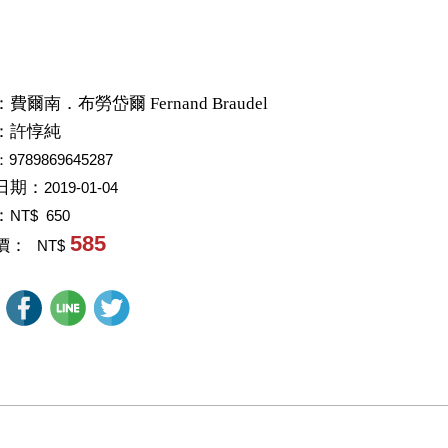
：
費爾南．布勞岱爾 Fernand Braudel
：
許惇純
：9789869645287
日期：
2019-01-04
：
NT$ 650
585
價：
NT$