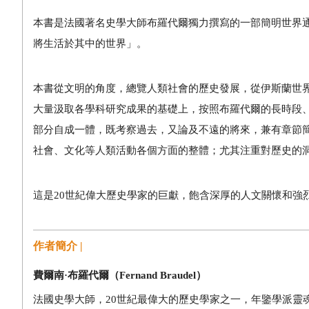
本書是法國著名史學大師布羅代爾獨力撰寫的一部簡明世界
將生活於其中的世界」。
本書從文明的角度，總覽人類社會的歷史發展，從伊斯蘭世
大量汲取各學科研究成果的基礎上，按照布羅代爾的長時段
部分自成一體，既考察過去，又論及不遠的將來，兼有章節
社會、文化等人類活動各個方面的整體；尤其注重對歷史的
這是
20
世紀偉大歷史學家的巨獻，飽含深厚的人文關懷和強
作者簡介 |
費爾南
·
布羅代爾（
Fernand Braudel
）
法國史學大師，
20
世紀最偉大的歷史學家之一，年鑒學派靈