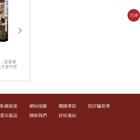
TOP
盛世之鑰：為何開放的社會更強
太平洋戰爭新解：
大？從七個黃金時代看文明興衰
戰、戰術深度解讀
的真相
你有沒有想過，那些曾經改變世
，從宴會
一部以客觀、冷徹
界的文明，究竟是怎麼消失的？
這才是中世
軍事體制缺陷的指
面對古代遺跡留下的殘垣斷壁，
日本中世
面檢視太平洋戰爭
你心中是否發出疑問：是什麼讓
重量級著作
一個文明從創造的巔峰跌落至
此？
私權政策
網站地圖
團購專區
防詐騙宣導
度出版品
聯絡我們
好站連結