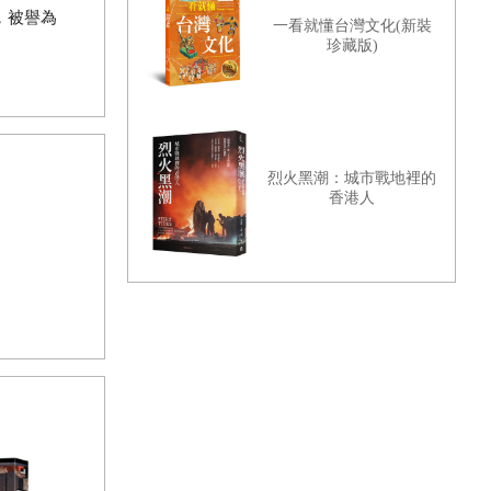
，被譽為
一看就懂台灣文化(新裝
珍藏版)
。
烈火黑潮：城市戰地裡的
香港人