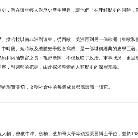
通史，旨在讓年輕人對歷史產生興趣，讓他們「在理解歷史的同時，
界、撒哈拉以南非洲到遠東，從西歐、美洲再到另一個歐洲（東歐和
、中時段、短時段及總體史學觀念寫成，是一部堪稱經典的史學巨著
簡約和內涵豐富之長；視野廣闊，不僅反映了政治、軍事狀況，更呈
洞察，對趨勢的把握，由此探求整體的人類歷史的深層意義。
烈的現實關切，文明社會中的每個成員都應該讀一讀它。
魂人物，曾獲牛津、劍橋、芝加哥大學等頒授榮譽博士學位，並於
19