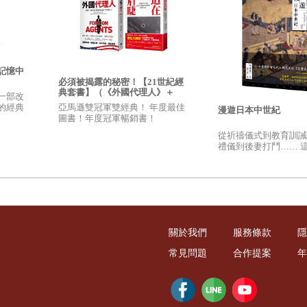
記憶中
必須被揭露的秘密！【21世紀經
典套書】（《外國代理人》＋
一部改
《迫在眉睫》）
亞馬遜雙冠軍雙經典！ 年度最佳
的經典
漫遊日本中世紀
圖書！年度冠軍暢銷書！
從祈禱儀式到教育訓誡
禮儀到後妻打鬥…… 
日本真正的日常生活，
的真實樣貌！
關於我們
服務條款
隱
常見問題
合作提案
年