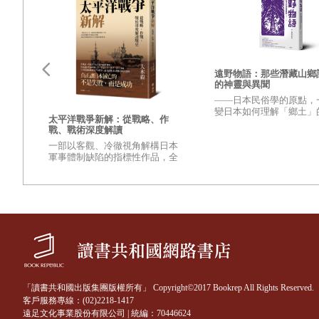
遠野物語：那些潛藏山鄉
的神靈與異聞
——日本民俗學的原點，
變日本如何理解「鄉土」
更強
太平洋戰爭新解：從戰略、作
興衰
之作——
戰、戰術深度解讀
變世
一部以客觀、冷徹視角解構日本
的？
軍事體制缺陷的指標性作品，全
壁，
面檢視太平洋戰爭爆發至終結的
麼讓
重量級著作
至
「讀書共和國出版集團版權所有」 Copyright©2017 Bookrep All Rights Reserved.
客戶服務專線：(02)2218-1417
遠足文化事業股份有限公司 | 統編：70446624