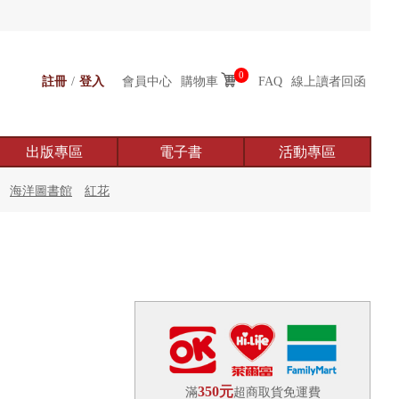
0
註冊
/
登入
會員中心
購物車
FAQ
線上讀者回函
出版專區
電子書
活動專區
海洋圖書館
紅花
350元
滿
超商取貨免運費