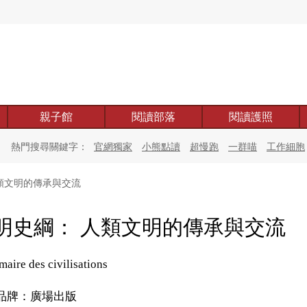
親子館
閱讀部落
閱讀護照
熱門搜尋關鍵字：
官網獨家
小熊點讀
超慢跑
一群喵
工作細胞
類文明的傳承與交流
明史綱： 人類文明的傳承與交流
aire des civilisations
品牌：廣場出版