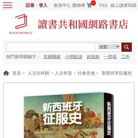
0
註冊
/
登入
會員中心
購物車
FAQ
線上讀者回函
熱門搜尋關鍵字：
官網獨家
小熊點讀
超慢跑
一群喵
工作
細胞
海洋圖書館
紅花
首頁
>
人文社科館
>
人文科普
>
社會史地
>
新西班牙征服史