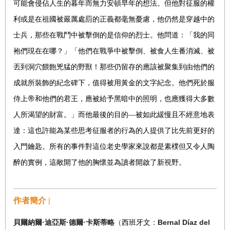
可能會侵佔人生的暮年而無力安頓早年的想法。但他對征服的權
利或是在祖國被嚴厲處罰的正義都毫無憂慮，他仍然是穿越中的
士兵，那些在戰鬥中被擊倒的是信仰的烈士。他問道：「我的同
袍們現在在哪？」「他們在戰爭中被擊倒、被食人生番消滅、被
丟到洞穴餵飽兇猛的野獸！那些仍留存的應該被聚集到由他們的
成就所裝飾的紀念碑下，值得被用黃金的文字紀念。他們死於服
侍上帝和他們的君王，應被給予黑暗中的照明，也應獲得大多數
人所渴望的財富。」而他最後的目的—被如此緩慢且不經意地表
達：這也許能為某些思考征服者的行為的人提供了比先前更好的
入門鑰匙。所有的事件對這位老史學家來說都是素樸但又令人陶
醉的實例，這敞開了他的胸懷並為讀者開啟了新視野。
作者簡介 |
·
·
·
Bernal Díaz del
貝爾納爾
迪亞斯
德爾
卡斯蒂略
（
西班牙文
：