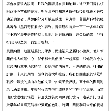
容會在括弧內說明，且我的翻譯是在貝爾納爾．迪亞斯回憶佔領
阿茲提克首都時結束。對於那些想知道科爾特斯後期戰役和最後
功業的讀者，其餘的部分可以在威廉．希克林．普雷斯科特的經
典著作《墨西哥征服史》讀到。普雷斯科特於一百二十多年前寫
下不朽的歷史著作時就大量地引用貝爾納爾．迪亞斯的書，他獲
得的讚頌之詞，我無以復加。：
貝爾納爾．迪亞斯屬於史學家，而迪福只是屬於小說家。他引領
我們進入帳篷中心，我們和士兵們擠在一起露宿，和他們在令人
厭煩的行軍中消磨時間，聆聽他們的故事、不滿的抱怨、征服的
計劃、未來的期盼、勝利的喜悅和挫折。所有如圖畫般的場景和
戰役中浪漫的插曲在他的文章中如鏡子般反映。五十年的間隔對
老兵絲毫無損。年輕的火燄在他粗獷歷史的字裡行間燃燒。而當
他回憶過往的場景，卻遺失對英勇同伴的記憶時，這或許比他若
於早年成書還更能構成溫暖的色彩。時間、回憶和對未來的憂慮