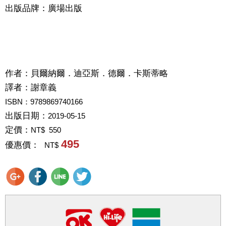
出版品牌：廣場出版
作者：
貝爾納爾．迪亞斯．德爾．卡斯蒂略
譯者：
謝章義
ISBN：9789869740166
出版日期：
2019-05-15
定價：
NT$ 550
495
優惠價：
NT$