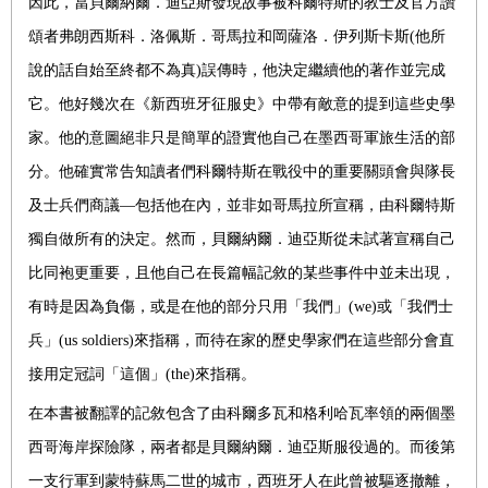
因此，當貝爾納爾．迪亞斯發現故事被科爾特斯的教士及官方讚
頌者弗朗西斯科．洛佩斯．哥馬拉和岡薩洛．伊列斯卡斯
(
他所
說的話自始至終都不為真
)
誤傳時，他決定繼續他的著作並完成
它。他好幾次在《新西班牙征服史》中帶有敵意的提到這些史學
家。他的意圖絕非只是簡單的證實他自己在墨西哥軍旅生活的部
分。他確實常告知讀者們科爾特斯在戰役中的重要關頭會與隊長
及士兵們商議—包括他在內，並非如哥馬拉所宣稱，由科爾特斯
獨自做所有的決定。然而，貝爾納爾．迪亞斯從未試著宣稱自己
比同袍更重要，且他自己在長篇幅記敘的某些事件中並未出現，
有時是因為負傷，或是在他的部分只用「我們」
(we)
或「我們士
兵」
(us soldiers)
來指稱，而待在家的歷史學家們在這些部分會直
接用定冠詞「這個」
(the)
來指稱。
在本書被翻譯的記敘包含了由科爾多瓦和格利哈瓦率領的兩個墨
西哥海岸探險隊，兩者都是貝爾納爾．迪亞斯服役過的。而後第
一支行軍到蒙特蘇馬二世的城市，西班牙人在此曾被驅逐撤離，