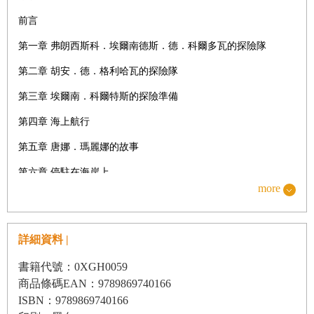
前言
第一章 弗朗西斯科．埃爾南德斯．德．科爾多瓦的探險隊
第二章 胡安．德．格利哈瓦的探險隊
第三章 埃爾南．科爾特斯的探險準備
第四章 海上航行
第五章 唐娜．瑪麗娜的故事
第六章 停駐在海岸上
more
第七章 停留在澤波拉
第八章 建立維拉克魯斯鎮
詳細資料 |
第九章 行軍至辛加帕辛加後返回澤波拉
書籍代號：0XGH0059
第十章 維拉克魯斯的事件：摧毀船隻
商品條碼EAN：9789869740166
第十一章 大戰特拉克斯卡拉人
ISBN：9789869740166