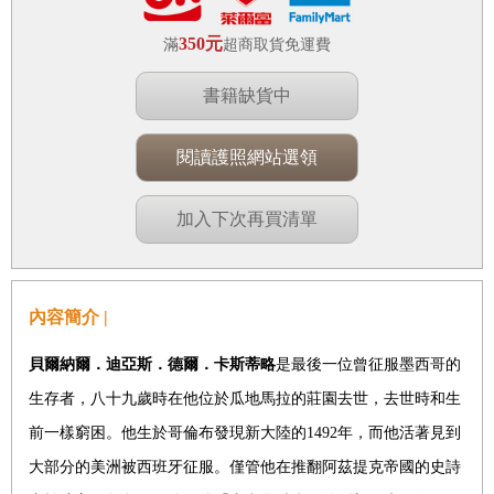
350元
滿
超商取貨免運費
書籍缺貨中
閱讀護照網站選領
加入下次再買清單
內容簡介 |
貝爾納爾．迪亞斯．德爾．卡斯蒂略
是最後一位曾征服墨西哥的
生存者，八十九歲時在他位於瓜地馬拉的莊園去世，去世時和生
前一樣窮困。他生於哥倫布發現新大陸的
1492
年，而他活著見到
大部分的美洲被西班牙征服。僅管他在推翻阿茲提克帝國的史詩