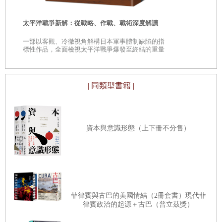
時
太平洋戰爭新解：從戰略、作戰、戰術深度解讀
是
一部以客觀、冷徹視角解構日本軍事體制缺陷的指
巔
標性作品，全面檢視太平洋戰爭爆發至終結的重量
級著作
| 同類型書籍 |
資本與意識形態（上下冊不分售）
菲律賓與古巴的美國情結（2冊套書）現代菲
律賓政治的起源＋古巴（普立茲獎）