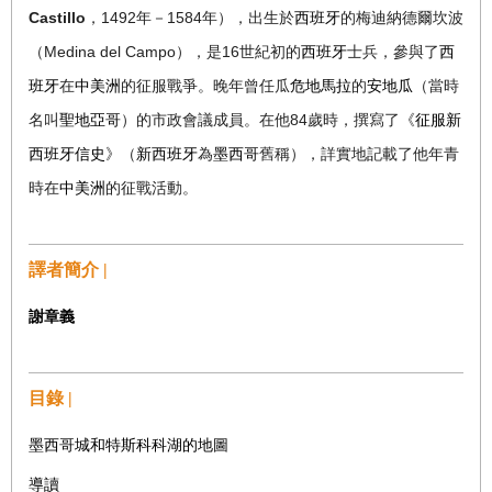
Castillo
1492
1584
，
年－
年），出生於
西班牙
的梅迪納德爾坎波
Medina del Campo
16
（
），是
世紀初的
西班牙
士兵，參與了
西
班牙
在
中美洲
的征服戰爭。晚年曾任瓜
危地馬拉
的
安地瓜
（當時
84
名叫
聖地亞哥
）的市政會議成員。在他
歲時，撰寫了《
征服新
西班牙信史
》（
新西班牙
為
墨西哥
舊稱），詳實地記載了他年青
時在
中美洲
的征戰活動。
譯者簡介 |
謝章義
目錄 |
墨西哥城和特斯科科湖的地圖
導讀