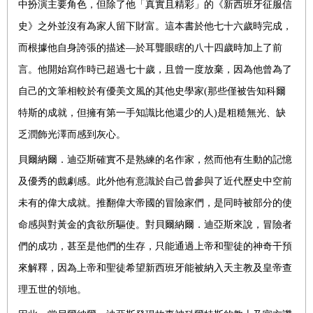
中扮演主要角色，但除了他「真實且精彩」的《新西班牙征服信
史》之外並沒有為家人留下財富。這本書於他七十六歲時完成，
而根據他自身誇張的描述—於耳聾眼瞎的八十四歲時加上了前
言。他開始寫作時已超過七十歲，且曾一度放棄，因為他曾為了
自己的文筆相較於有優美文風的其他史學家
(
那些僅被告知科爾
特斯的成就，但擁有第一手知識比他還少的人
)
是粗糙無光、缺
乏潤飾光澤而感到灰心。
貝爾納爾．迪亞斯確實不是熟練的名作家，然而他有生動的記憶
及優秀的戲劇感。此外他有意識於自己曾參與了近代歷史中空前
未有的偉大成就。推翻偉大帝國的冒險家們，是同時被部分的使
命感與對黃金的貪欲所驅使。對貝爾納爾．迪亞斯來說，冒險者
們的成功，甚至是他們的生存，只能通過上帝和聖徒的神奇干預
來解釋，因為上帝和聖徒希望新西班牙能被納入天主教及皇帝查
理五世的領地。