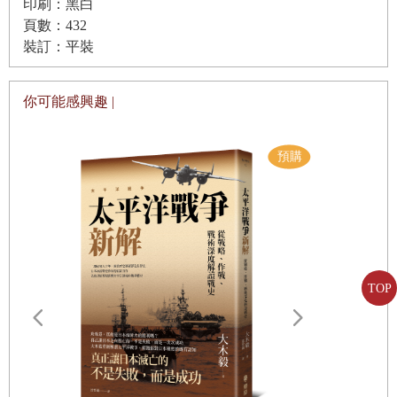
印刷：黑白
第十二章 與特拉克斯卡拉議和：來自墨西哥城的使節
頁數：432
第十三章 往墨西哥城進軍
裝訂：平裝
第十四章 進入墨西哥城
你可能感興趣 |
第十五章 停留在墨西哥城
第十六章 囚禁蒙特祖馬
第十七章 科爾特斯的困境
第十八章 逃離墨西哥城
第十九章 科爾特斯召集生力軍
第二十章 包圍佔領墨西哥城
TOP
從維拉克魯斯到墨西哥城的地圖
墨西哥海岸線的地圖
遠野物語：
——日本民
「鄉土」的