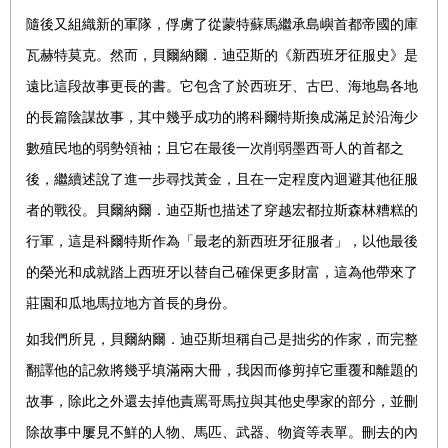
隨後又組織新的軍隊，俘虜了從蒙特蘇馬繼承島嶼首都帝國的庫
瓦赫特莫克。然而，貝爾納爾．迪亞斯的《新西班牙征服史》是
遠比這段故事更長的書。它包含了於西班牙、古巴、海地島各地
的長篇陰謀故事，其中幾乎成功的將科爾特斯換成滿足於沿海少
數殖民地的弱勢領袖；且它在最後一次削弱墨西哥人的首都之
後，繼續述說了進一步尋找黃金，且在一定程度內迴避其他征服
者的戰役。貝爾納爾．迪亞斯也描述了穿越宏都拉斯森林糟糕的
行軍，這是科爾特斯作為「最老的新西班牙征服者」，以他最後
的榮光和成就踏上西班牙以替自己確保更多財富，這為他帶來了
莊園和瓜地馬拉地方首長的身份。
如我們所見，貝爾納爾．迪亞斯坦稱自己是拙劣的作家，而完整
翻譯他的記敘將幾乎填滿兩大冊，我因而修剪掉它重覆和離題的
故事，除此之外還去掉他責罵哥馬拉與其他史學家的部分，並刪
除故事中屢見不鮮的人物、馬匹、武器、物資等表單。刪去的內