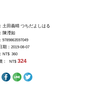
：
土田義晴 つちだよしはる
：
陳瀅如
：9789863597049
日期：
2019-08-07
：
NT$ 360
324
價：
NT$