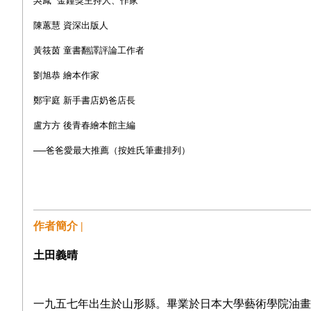
吳鳳
金鐘獎主持人、作家
陳蕙慧
資深出版人
黃筱茵
童書翻譯評論工作者
劉旭恭
繪本作家
鄭宇庭
新手書店奶爸店長
盧方方
後青春繪本館主編
──
爸爸愛最大推薦（按姓氏筆畫排列）
作者簡介 |
土田義晴
一九五七年出生於山形縣。畢業於日本大學藝術學院油畫