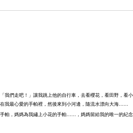
「我們走吧！」讓我跳上他的自行車，去看櫻花，看田野，看小
在我最心愛的手帕裡，然後來到小河邊，隨流水漂向大海……
手帕，媽媽為我繡上小花的手帕……，媽媽留給我的唯一的紀念