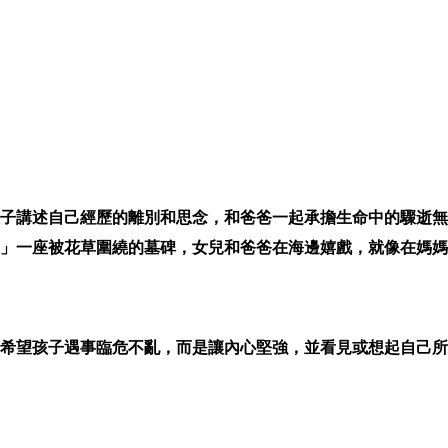
子講述自己經歷的離別和思念，和爸爸一起承擔生命中的驟逝無
」一座被花草圍繞的墓碑，女兒和爸爸在海邊嬉戲，就像在媽媽
希望孩子遇事臨危不亂，而是讓內心堅強，並看見或想起自己所