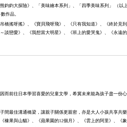
熊鈞鈞大探險》、「美味繪本系列」、「四季美味系列」 （以
多數作品。
吊橋搖呀搖》、《寶貝飛呀飛》、《只有我知道》、《終於見到
～談戀愛》、《我想當大明星》、《班上的愛哭鬼》、《永遠的
因而前往日本學習喜愛的兒童文學，希冀未來能為孩子盡一份心
子間最佳溝通橋梁，讓親子關係更親密，亦是大人小孩共享共樂
《橡果與山貓》、《蘋果園的12個月》、《雲上的阿里》、《