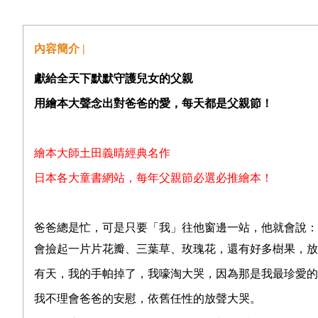
內容簡介 |
獻給全天下默默守護兒女的父親
用繪本大聲念出對爸爸的愛，每天都是父親節！
繪本大師土田義晴經典名作
日本各大童書網站，每年父親節必選必推繪本！
爸爸總是忙，可是只要「我」往他窗邊一站，他就會說：
會撿起一片片花瓣、三葉草、玫瑰花，還有好多樹果，放
有天，我的手帕掉了，我嚎淘大哭，因為那是我最珍愛的
我不理會爸爸的安慰，依舊任性的放聲大哭。