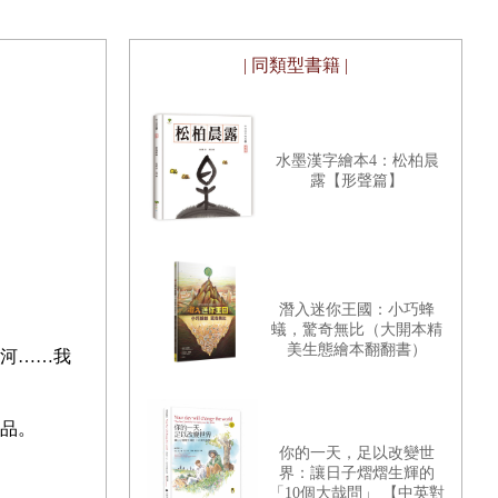
| 同類型書籍 |
水墨漢字繪本4：松柏晨
露【形聲篇】
潛入迷你王國：小巧蜂
蟻，驚奇無比（大開本精
美生態繪本翻翻書）
河……我
品。
你的一天，足以改變世
界：讓日子熠熠生輝的
「10個大哉問」 【中英對