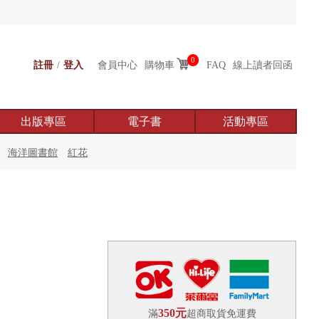
0
註冊
/
登入
會員中心
購物車
FAQ
線上讀者回函
出版專區
電子書
活動專區
海洋圖書館
紅花
350元
滿
超商取貨免運費