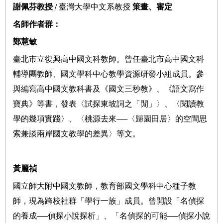
謝佩芬教授
/
臺灣大學中文系教授
策畫、審定
名師作者群：
鄭慧敏
臺北市立復興高中國文科教師。曾任臺北市高中國文科
輔導團教師、國文學科中心教學資源研發小組成員。參
與編寫高中國文教科書及《國文三秒教》、《語文寫作
寶典》等書，發表〈試探東坡詞之「閒」〉、〈閱讀教
學的幾項實踐〉、〈桃源去來──〈歸園田居〉的空間思
索兼談兩岸國文教學的差異〉等文。
黃麗禎
國立師大附中國文教師，教育部國文學科中心種子教
師，現為跨校社群「學行一族」成員。曾開設「名偵探
的養成──偵探小說探析」、「名偵探的可能──偵探小說