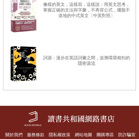
清楚說明正確或錯誤的理由，便於考生自學。無論範例
像樣的英文，這樣寫，這樣說：用英文思考，
掌握正確的文法與字彙，不再背公式，擺脫不
或類題的題組，都有一段簡單的敘述概覽題文，引導學
道地的中式英文〔中英對照〕
生「閱讀」。只求「找出答案」的速成心態永遠一知半
解，真正習慣閱讀的人，才能不被閱讀試題所苦。
以下分述各章內容，並說明編排體例：
詞源：漫步在英語詞彙之間，追溯環環相扣的
隱密源流
壹、大考趨勢：
一、「圖表判讀」：
為符合多元而生活化的命題精神，
測驗不同的閱讀能力，大考題目除了取材自「連續性文
本」（即一般文字閱讀），近年來也越來越多「非連續
性文本」（即圖、表的綜合判讀題）。因此，在「表格
解讀」中，我們以108 年學測第4 題為例，分析看表、判
讀與解題的過程，其後並列舉相近的類題，讓學生接著
關於我們
服務條款
隱私權政策
網站地圖
團購專區
防詐騙宣