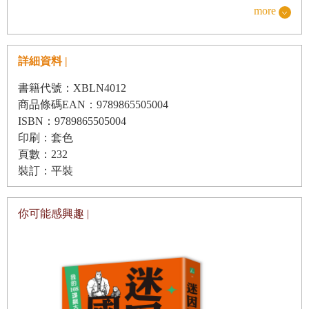
(
一
)
掌握特色，辨識主體
時間八十分鐘，題數約為42 題。106 年學測、指考之
more
(
二
)
擷取訊息，發展解釋
前，「國文考科」的選擇題僅23 題，閱讀測驗已占分不
少。可以想見，新增近一倍的題數，幾乎都是閱讀題。
(
三
)
依據要求，歸納重點
詳細資料 |
且原本閱讀素材約為250 ∼ 300 字，每一題組2 題；107
二、答案在文本之外
書籍代號：XBLN4012
年學測後多了「長文閱讀」題，選文以1,500 字為上限，
(
一
)
判斷意旨
商品條碼EAN：9789865505004
每一題組可增至3 ∼ 5 題。這樣一份試卷，對向來苦於閱
ISBN：9789865505004
(
二
)
推究原因
讀的學生而言，不啻是更沉重的負擔。
印刷：套色
(
三
)
推測觀點
一份國文科試卷，包含了「語文理解與應用能力」、
頁數：232
(
裝訂：平裝
四
)
推論文意
「文學知識與鑑賞能力」與「基本文化素養」三個面
(
五
)
推究用意
向。從備考的角度來看，符合新考法的完整試卷僅有近
你可能感興趣 |
兩年大考試題以及前此公布的研究卷、參考卷，但學生
(
六
)
鑑賞評析
若仍以舊習慣作答107 年之前的考古題，既對掌握時間感
幫助有限，也較無法針對自身弱項或考試重點精進加
三、
解題聚焦
強。
一、詞語運用
為了更有效率地提升學生閱讀能力，本書打散按年蒐集