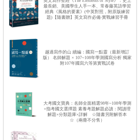
英文寫作聖經《The Elements of Style》：史上
最長銷、美國學生人手一本、常春藤英語學習
當代文學的「新詩」，因表現手法多元而文字凝鍊，本
經典《風格的要素》(中英對照，附原版練習
題)【隨書贈】英文寫作必備‧實戰練習手冊
就容許讀者自由詮釋。然而，當它們成為「試題」，作
答者仍須收斂天馬行空的想像，學會從既有的條件限制
中掌握意象、理解詩句。本書將以上考題彙集為第三部
分「解題聚焦」，分為「詞語運用」、「新詩讀賞」兩
越過寫作的山 續編：國寫一點靈（最新增訂
節，著眼於試卷中常見而答題時深感困擾的題型，提供
版） 名師解題 × 107~108年學測國寫分析 獨家
附107年國寫六等第實戰試卷
學生思考的脈絡與方向。
本書整理歷屆閱讀試題，由衷希望透過主軸明確的編
排、集中火力的解析，讓這些題目不只是「考古」，還
能提示應考準備的方向，幫助學生從中得到「新」的啟
大考國文寶典：名師全面精選98年~108年學測
發，具備更清晰厚實的能力，不再視國文為畏途。
+指考國文選擇題 素養考題解題必讀：閱讀理
同學使用本書時，可依個人平日的答題狀況，從各章節
解題×分類題庫×詳解 ☆隨書另附解答本
☆（兩冊不分售）
中找出相同題型，確實理解，再利用類題反覆練習，熟
悉作答要領。全書解析力求完整，盡可能就選項敘述，