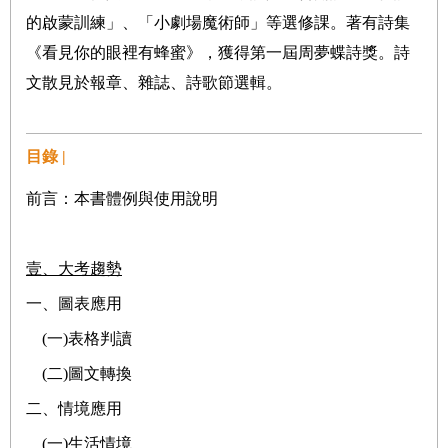
的啟蒙訓練」、「小劇場魔術師」等選修課。著有詩集
《看見你的眼裡有蜂蜜》，獲得第一屆周夢蝶詩獎。詩
文散見於報章、雜誌、詩歌節選輯。
目錄 |
前言：本書體例與使用說明
壹、
大考趨勢
一、圖表應用
(
一
)
表格判讀
(
二
)
圖文轉換
二、情境應用
(
一
)
生活情境