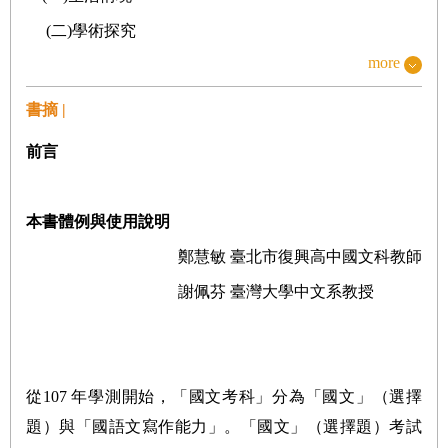
(
二
)
學術探究
more
三、跨域跨科
(
一
)
科普
書摘 |
(
二
)
經濟
前言
(
三
)
藝術
四、長文閱讀
本書體例與使用說明
五、課文辨析
鄭慧敏 臺北市復興高中國文科教師
(
一
)
教材選文理解
謝佩芬 臺灣大學中文系教授
(
二
)
結合課外素材
貳、
閱讀攻略
從107 年學測開始，「國文考科」分為「國文」（選擇
一、答案在文本之中
題）與「國語文寫作能力」。「國文」（選擇題）考試