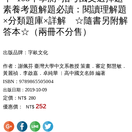
素養考題解題必讀：閱讀理解題
×分類題庫×詳解 ☆隨書另附解
答本☆（兩冊不分售）
出版品牌：字畝文化
作者：
謝佩芬 臺灣大學中文系教授 策畫．審定 鄭慧敏．
黃麗禎．李啟嘉．卓純華 ︱高中國文名師 編著
ISBN：9789865505004
出版日期：
2019-10-09
定價：
NT$ 280
252
優惠價：
NT$