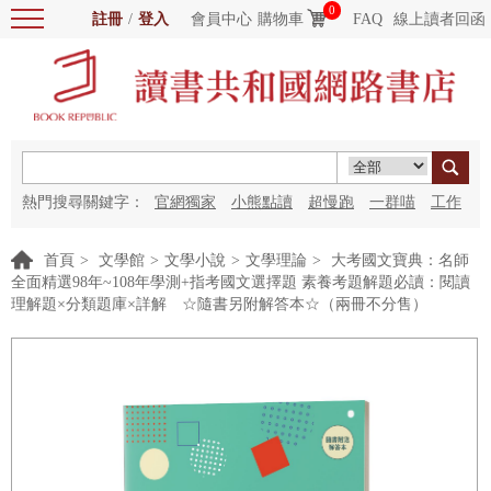
0
註冊
/
登入
會員中心
購物車
FAQ
線上讀者回函
熱門搜尋關鍵字：
官網獨家
小熊點讀
超慢跑
一群喵
工作
細胞
海洋圖書館
紅花
首頁
>
文學館
>
文學小說
>
文學理論
>
大考國文寶典：名師
全面精選98年~108年學測+指考國文選擇題 素養考題解題必讀：閱讀
理解題×分類題庫×詳解 ☆隨書另附解答本☆（兩冊不分售）