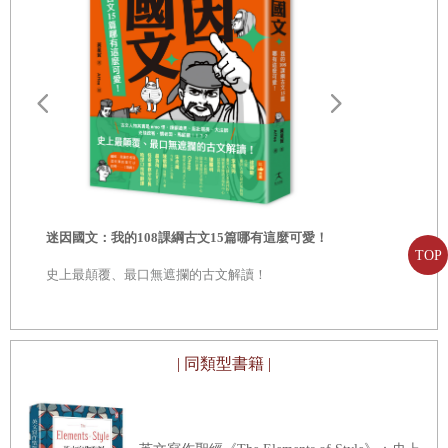
(
一
)
字詞選擇
考古題的編排方式，爬梳十一年來（98 ∼ 108）的學
(
二
)
文句排序
測、指考試卷，從中抽選閱讀題目，整理為「大考趨
二、新詩讀賞
勢」、「閱讀攻略」、「解題聚焦」三大部分。第一部
分「大考趨勢」，依最新試卷及大考中心公布的參考
(
一
)
詩的意象
卷、研究卷，整理出「圖表判讀」、「情境應用」、
(
二
)
詩的用字與排序
讀寫甲骨文套
「跨域跨科」、「長文閱讀」及「課文辨析」五大類試
家的殷墟筆記
(
三
)
詩的意旨與鑑賞
文01
不僅教你如
題。第二部分「閱讀攻略」，先就解題的角度，將題目
正確的甲骨
分為「答案在文本之中」與「答案在文本之外」兩類，
迷因國文：我的108課綱古文15篇哪有這麼可愛！
作者群簡介
TOP
再從理解文本的層次，逐步展示擷取訊息、統整解釋到
史上最顛覆、最口無遮攔的古文解讀！
鑑賞評析的閱讀過程。
★
隨書另附《類題練習解答本》
「挖空選填」、「排序重組」雖非一般認知的閱讀題
型，但從歷屆試題來看，命題委員可能以甄測「修辭的
| 同類型書籍 |
辨識與應用」（挖空選填）、「文法結構的辨識與應
用」（重組）等方式鑑別學生程度，因此，廣義來講，
這類題目還是與「閱讀理解能力」有關。至於可稱之為