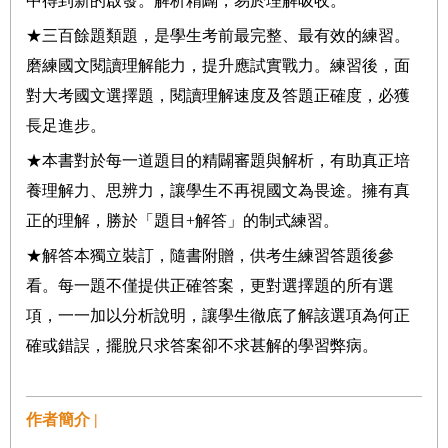
中得到新的啟發。解析精闢，易於理解吸收。
★三百餘題類題，
是學
生考前最完整、最有效的練習。
磨練國文閱讀理解能力，提升應試實戰力。練習後，面
對大考國文選擇題，閱讀理解速度及答題正確度，必獲
長足進步。
★
本書對於每一道題目的精闢審題與解析，有助真正培
養理解力、思辨力，讓學生
不再視國文為畏途。擁有真
正的理解，勝於「題目+解答」的制式練習。
★解答本獨立裝訂，隨書附贈，供考生練習答題後參
看。每一題不僅提供正確答案，更對選擇題的所有選
項，一一加以分析說明，讓學生徹底了解該選項為何正
確或錯誤，擺脫只求答案卻不求甚解的學習弊病。
作者簡介 |