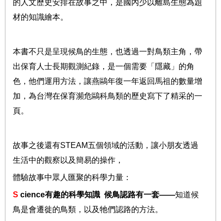
的人文歷史安排在故事之中，是國內少以離島生態為題
材的知識繪本。
本書不只是呈現候鳥的生態，也透過一對鳥類主角，帶
出保育人士長期觀測紀錄，是一個需要「隱藏」的角
色，他們運用方法，讓燕鷗年復一年返回馬祖的數量增
加，為台灣在保育瀕危鷗科鳥類的歷史寫下了精采的一
頁。
故事之後還有
STEAM
五個領域的活動，讓小朋友透過
生活中的觀察以及簡易的操作，
體驗故事中眾人匯聚的科學力量：
S
cience
有趣的科學知識
候鳥認路有一套
——
知道候
鳥是會遷徙的鳥類，以及牠們認路的方法。