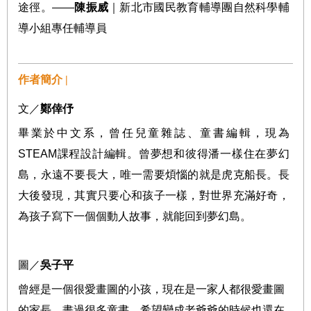
途徑。
——
陳振威
｜新北市國民教育輔導團自然科學輔
導小組專任輔導員
作者簡介 |
文／
鄭倖伃
畢業於中文系，曾任兒童雜誌、童書編輯，現為
STEAM
課程設計編輯。曾夢想和彼得潘一樣住在夢幻
島，永遠不要長大，唯一需要煩惱的就是虎克船長。長
大後發現，其實只要心和孩子一樣，對世界充滿好奇，
為孩子寫下一個個動人故事，就能回到夢幻島。
圖／
吳子平
曾經是一個很愛畫圖的小孩，現在是一家人都很愛畫圖
的家長，畫過很多童書，希望變成老爺爺的時候也還在