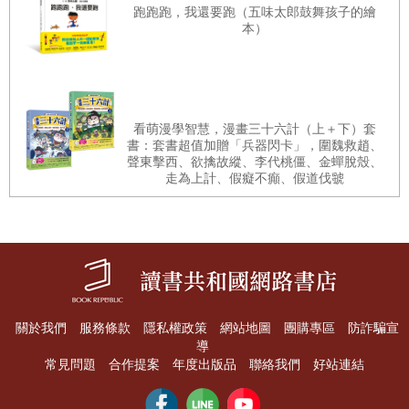
跑跑跑，我還要跑（五味太郎鼓舞孩子的繪
本）
看萌漫學智慧，漫畫三十六計（上＋下）套
書：套書超值加贈「兵器閃卡」，圍魏救趙、
聲東擊西、欲擒故縱、李代桃僵、金蟬脫殼、
走為上計、假癡不癲、假道伐虢
關於我們
服務條款
隱私權政策
網站地圖
團購專區
防詐騙宣
導
常見問題
合作提案
年度出版品
聯絡我們
好站連結