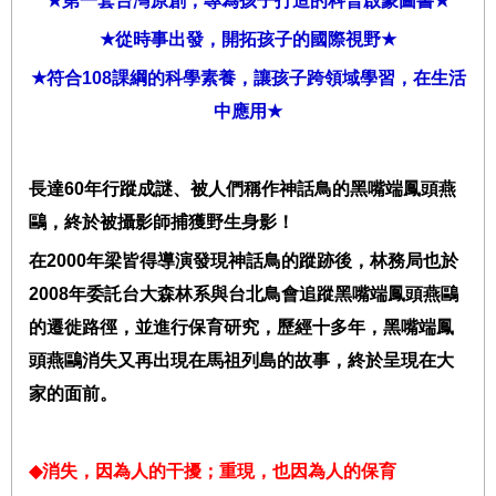
★
第一套台灣原創，專為孩子打造的科普啟蒙圖書
★
★
從時事出發，開拓孩子的國際視野
★
★
符合
108
課綱的科學素養，讓孩子跨領域學習，在生活
中應用
★
長達
60
年行蹤成謎、被人們稱作神話鳥的黑嘴端鳳頭燕
鷗，終於被攝影師捕獲野生身影！
在
2000
年梁皆得導演發現神話鳥的蹤跡後，林務局也於
2008
年委託台大森林系與台北鳥會追蹤黑嘴端鳳頭燕鷗
的遷徙路徑，並進行保育研究，歷經十多年，黑嘴端鳳
頭燕鷗消失又再出現在馬祖列島的故事，終於呈現在大
家的面前。
◆
消失，因為人的干擾；重現，也因為人的保育