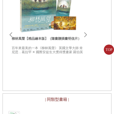
李歐‧李奧尼
親子共讀引導
柳林風聲【精品繪本版】（隨書贈插畫明信片）
20世紀最具
部經典，一
百年來最美的一本《柳林風聲》 英國文學大師 肯
子思考自己
TOP
尼思．葛拉罕 ✕ 國際安徒生大獎得獎畫家 羅伯英
潘 ✕ 翻譯名家 李靜宜 不容錯過的繪本經典，帶你
領略經典童話之美
| 同類型書籍 |