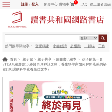
0
註冊
/
登入
會員中心
購物車
FAQ
線上讀者回函
熱門搜尋關鍵字：
官網獨家
小熊點讀
超慢跑
一群喵
工作
細胞
海洋圖書館
紅花
首頁
>
親子館
>
親子共享
>
圖畫書 / 繪本
>
孩子的第一套
STEAM繪遊書10 終於再見神話之鳥：看生物學家如何解開燕鷗的祕
密(108課綱科學素養最佳文本)