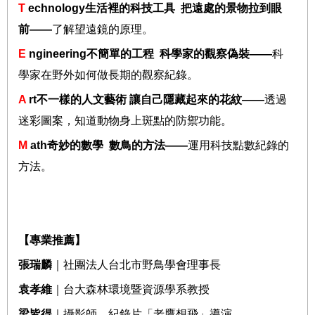
T
echnology
生活裡的科技工具
把遠處的景物拉到眼
前
——
了解望遠鏡的原理。
E
ngineering
不簡單的工程
科學家的觀察偽裝
——
科
學家在野外如何做長期的觀察紀錄。
A
rt
不一樣的人文藝術
讓自己隱藏起來的花紋
——
透過
迷彩圖案，知道動物身上斑點的防禦功能。
M
ath
奇妙的數學
數鳥的方法
——
運用科技點數紀錄的
方法。
【專業推薦】
張瑞麟
｜社團法人台北市野鳥學會理事長
袁孝維
｜台大森林環境暨資源學系教授
梁皆得
｜攝影師、紀錄片「老鷹想飛」導演