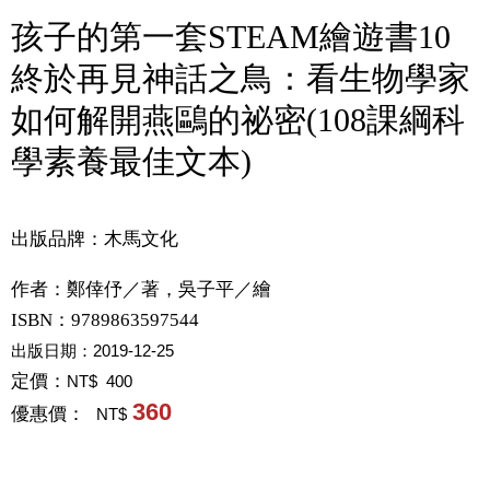
孩子的第一套STEAM繪遊書10
終於再見神話之鳥：看生物學家
如何解開燕鷗的祕密(108課綱科
學素養最佳文本)
出版品牌：木馬文化
作者：
鄭倖伃／著，吳子平／繪
ISBN：9789863597544
出版日期：
2019-12-25
定價：
NT$ 400
360
優惠價：
NT$