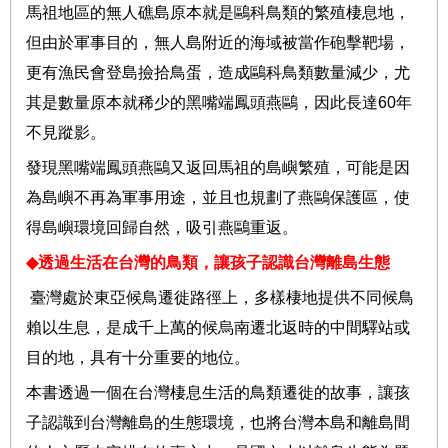
馬祖地區的無人礁島原本就是鷗科鳥類的繁殖棲息地，
但由於軍事目的，無人島附近的海域被當作砲擊靶場，
更有漁民會登島撿拾鳥蛋，造成鷗科鳥類數量減少，尤
其是數量原本就稀少的黑嘴端鳳頭燕鷗，因此長達
60
年
不見蹤影。
發現黑嘴端鳳頭燕鷗又返回馬祖的島嶼繁殖，可能是因
為島嶼不再為軍事用途，並且也規劃了燕鷗保護區，使
得島嶼環境回歸自然，吸引燕鷗重返。
◆
透過生活在台灣的鳥類，讓孩子認識台灣離島生態
臺灣處於東亞候鳥遷徙路徑上，多樣棲地提供不同候鳥
賴以生息，是成千上萬的候烏南遷北返時的中間驛站或
目的地，具有十分重要的地位。
本書透過一個在台灣棲息生活的鳥類遷徙的故事，讓孩
子認識到台灣離島的生態環境，也將台灣本島和離島間