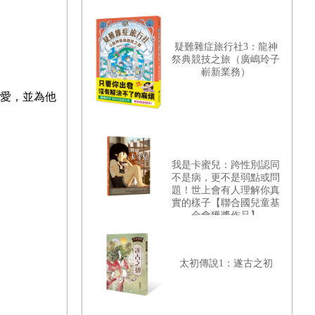
疑難雜症旅行社3：龍神
祭典競技之旅（廣嶋玲子
嶄新業務）
愛，並為他
我是卡蜜兒：跨性別認同
不是病，更不是弱點或問
題！世上會有人理解你真
實的樣子【聯合國兒童基
金會獲獎作品】
太初傳說1：遂古之初