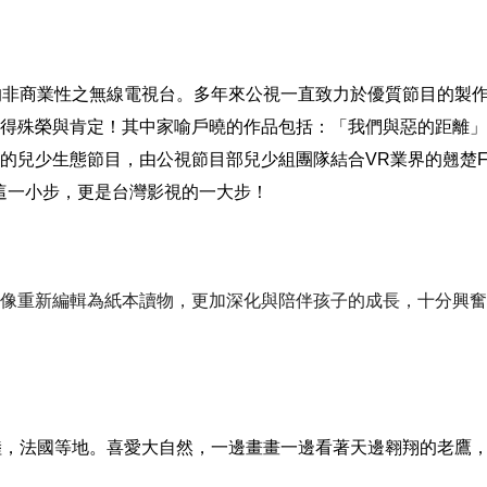
的非商業性之無線電視台
。
多年來公視一直致力於優質節目的製
得殊榮與肯定！其中家喻戶曉的作品包括：「我們與惡的距離」
的兒少生態節目，由公視節目部兒少組團隊結合
VR
業界的翹楚
F
這一小步，更是台灣影視的一大步！
像重新編輯為紙本讀物，更加深化與陪伴孩子的成長，十分興奮
陸，法國等地。喜愛大自然，一邊畫畫一邊看著天邊翱翔的老鷹