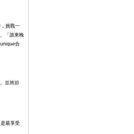
作，挑戰一
、「誰來晚
unique
合
。並將節
，是最享受