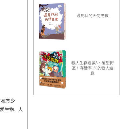
遇見我的天使男孩
狼人生存遊戲3：絕望街
區！存活率1%的狼人遊
戲
有種青少
愛生物、人