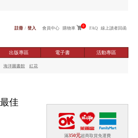
0
註冊
/
登入
會員中心
購物車
FAQ
線上讀者回函
出版專區
電子書
活動專區
海洋圖書館
紅花
視最佳
350元
滿
超商取貨免運費