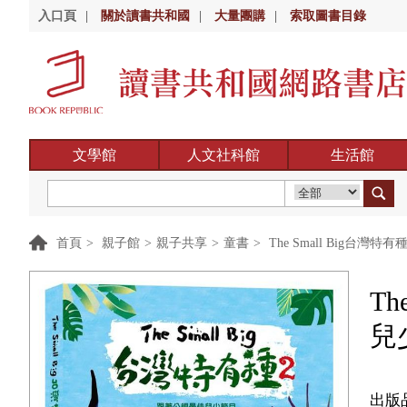
入口頁
|
關於讀書共和國
|
大量團購
|
索取圖書目錄
文學館
人文社科館
生活館
首頁
>
親子館
>
親子共享
>
童書
>
The Small Big
T
兒
出版