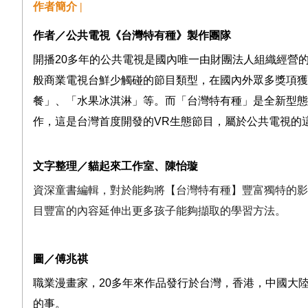
作者簡介 |
作者／公共電視《台灣特有種》製作團隊
開播
20
多年的公共電視是國內唯一由財團法人組織經營
般商業電視台鮮少觸碰的節目類型，在國內外眾多獎項獲
餐」、「水果冰淇淋」
等。
而「台灣特有種」是全新型態
作，這是台灣首度開發的
VR
生態節目，屬於公共電視的
文字整理／貓起來工作室、陳怡璇
資深童書編輯，對於能夠將【
台灣特有種
】豐富獨特的影
目豐富的內容延伸出更多孩子能夠擷取的學習方法。
圖／傅兆祺
職業漫畫家，
20
多年來作品發行於台灣，香港，中國大
的事。