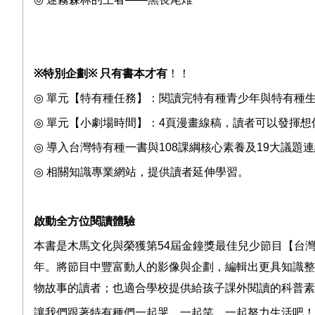
※
特別企劃
※
只有書本才有
！！
◎
單元【特有種任務】：閱讀完特有種青少年與特有種
◎
單元【小劇場時間】：
4
頁漫畫線稿，讀者可以發揮想
◎
導入台灣特有種一書與
108
課綱核心素養及
19
大議題連
◎
相關知識專業網站，提供讀者延伸學習。
啟動全方位閱讀體驗
本書是木馬文化與榮獲第
54
屆金鐘獎最佳兒少節目【台
年。將節目中豐富動人的影像與企劃，編輯出更具知識整
物故事的讀者；也適合學校提供給孩子課外閱讀的科普素
讓我們跟著特有種們一起哭、一起笑、一起努力生活吧！