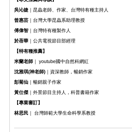
吳沁婕
｜昆蟲老師、作家、台灣特有種主持人
曾惠芸
｜台灣大學昆蟲系助理教授
傅偉智
｜台灣特有種製作人
於蓓華
｜公共電視節目部經理
【特有種推薦】
米蘭老師
｜
youtube
國中自然科網紅
沈雅琪
(
神老師
)
｜資深教師，暢銷作家
彭菊仙
｜暢銷親子作家
黃仕傑
｜外景節目主持人，科普書籍作家
【專業審訂】
林思民
｜
台灣師範大學生命科學系教授