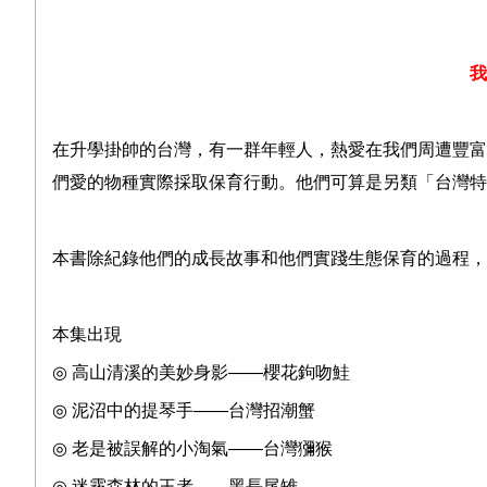
我
在升學掛帥的台灣，有一群年輕人，熱愛在我們周遭豐富
們愛的物種實際採取保育行動。他們可算是另類「台灣特
本書除紀錄他們的成長故事和他們實踐生態保育的過程，
本集出現
◎
高山清溪的美妙身影
——
櫻花鉤吻鮭
◎
泥沼中的提琴手
——
台灣招潮蟹
◎
老是被誤解的小淘氣
——
台灣獼猴
◎
迷霧森林的王者
——
黑長尾雉