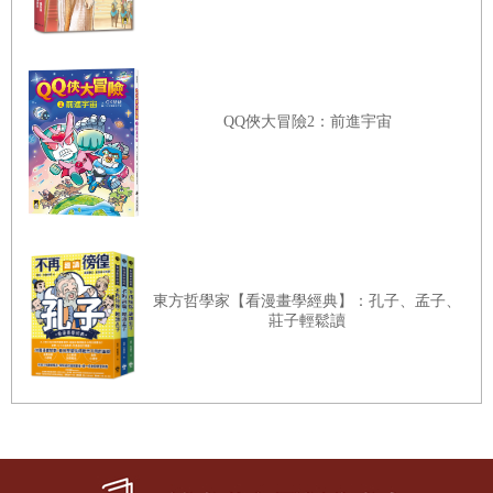
音女士、薇薇夫人、簡靜惠女士等，推薦我的文章，讓
我增加作品發表的機會。我的寫作之路，因此順利展
開，作品在《聯合報》家庭版、《國語日報》、《信誼
基金會》陸陸續續出現，不至於完全絕緣。如果不是二
QQ俠大冒險2：前進宇宙
姨的提醒與提攜，我想我會在科技的海裡迷航，找不到
自己，也回不去藝文界。
一九九八年，大悲與大喜同時襲來，就在趨勢科技於日
本風光上市的前一天，我們參加了二姨的告別式。我哭
腫雙眼，心中默默告訴二姨「我絕不會放棄寫作的」。
東方哲學家【看漫畫學經典】：孔子、孟子、
隔年，我出版了自己的第一本書，雖然是記錄趨勢科技
莊子輕鬆讀
的發創與成長，無關文學藝術，但我彷彿看見二姨欣慰
的笑容。
今年字畝文化決定重出二姨的兩本書《鹿港少女
1
：一年
櫻班 開學了》（舊版書名《聰明的爸爸》）與《鹿港少
女
2
：再見了 老三甲》（舊版書名《老三甲的故