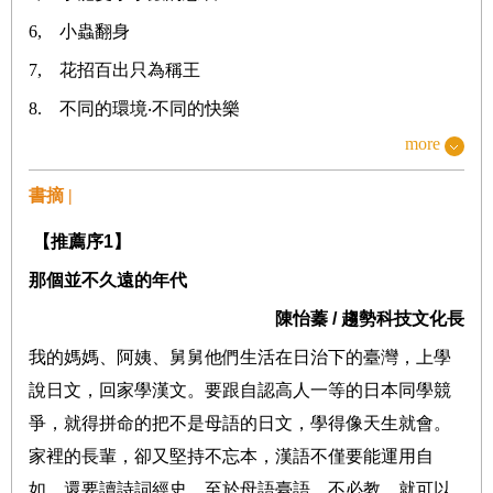
6, 小蟲翻身
7, 花招百出只為稱王
8. 不同的環境‧不同的快樂
more
9. 向女權運動出發
10. 少女的日常就是美
書摘 |
11. 愛心飯盒
【推薦序
1
】
12. 學校大變動
那個並不久遠的年代
13. 一人一筆，板書抗議
陳怡蓁
/
趨勢科技文化長
14. 可愛的老師「阿母」和「阿公」
我的媽媽、阿姨、舅舅他們生活在日治下的臺灣，上學
15. 一人一針，合織愛心
說日文，回家學漢文。要跟自認高人一等的日本同學競
16. 死背，沒意思！
爭，就得拼命的把不是母語的日文，學得像天生就會。
17. 團結就是力量
家裡的長輩，卻又堅持不忘本，漢語不僅要能運用自
如，還要讀詩詞經史。至於母語臺語，不必教，就可以