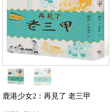
鹿港少女2：再見了 老三甲