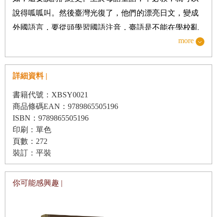
18. 糗事一籮筐
說得呱呱叫。然後臺灣光復了，他們的漂亮日文，變成
19. 常勝軍，真神氣！
外國語言，要從頭學習國語注音，臺語是不能在學校亂
20. 愛上閱讀
more
說的禁忌。
21. 老師失蹤了
他們經過戰亂，躲過空襲，吃過青蛙與番薯籤粥，在國
22. 悵然離別
仇家恨中艱難的尋找認同，卻成為臺灣經濟起飛的主要
詳細資料 |
後記
貢獻者，也讓臺灣相對於中國大陸，成為自由民主的基
書籍代號：XBSY0021
地。那是我的父母一輩，距今不過七八十年的光陰，其
商品條碼EAN：9789865505196
實並不久遠。
ISBN：9789865505196
印刷：單色
嶺月女士是我的二姨，比我母親小四歲，光復時期，姊
頁數：272
妹先後就讀彰化女中，考入臺北女子師範學校，成為第
裝訂：平裝
一批教授國語注音的教師。她們姊妹的情深，真正非比
尋常，從小到老從未遠離，人生路上總是攜手同行，互
你可能感興趣 |
相倚賴。我們兩家的表兄弟姊妹，自然而然常在一起，
也是從小至今，親愛精誠，團結一心。