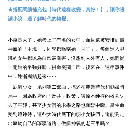
★搭配閱讀補充包
【
時代這樣改變，真好！
】
，讓你邊
讀小說，邊了解時代的轉變。
小惠長大了，她考上了有名的女中，而且還被安排到最
神氣的「甲班」，同學都暱稱她「阿丁」。每個進入甲
班的女生都以為自己最厲害，沒想到人外有人，她們從
一開始的爭強好勝，拼命突顯自己，後來在一連串事件
中，逐漸團結起來⋯⋯
「鹿港少女」系列第二部曲，描述在農業時代和動盪時
局中，因為政府的「反共」政策，讓原本純樸的校園失
去了平靜，甚至少女們的求學之路也面臨中斷。當生命
受到錘鍊時，這些大時代底下的弱小女孩們，還能夠走
出屬於自己的璀璨道路，做個神氣的老三甲嗎？