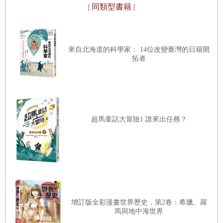
| 同類型書籍 |
二姨活潑開朗，思想前進，文采斐然，在各大報家庭版
撰寫專欄十多年，從不脫稿，篇篇又有新旨意。她的日
文根基深厚，翻譯《父親》、《交換日記》、《鄰居的
來自北海道的科學家： 14位改變臺灣的日籍開
拓者
草坪》等多部日文小說，更著有《老三甲的故事》、
《和年輕媽媽聊天兒》、《聰明的爸爸》、《快樂的家
庭》等多部小說和散文集，著作等身。
我和夫婿張明正及妹妹陳怡樺一起創辦趨勢科技，二姨
超馬童話大冒險1 誰來出任務？
一路鼓勵支持，很關心我們事業上的種種發展，我喜歡
跟她分享，說一堆趨勢科技的故事給她聽。她卻總是在
我得意述說之後，沉下臉來，認真的問我「你的寫作
呢？」總不忘叮嚀我「別忘了經營自己」。讓我頓時想
起自己未竟的文學夢，無言以對。
二姨是身體力行的人，她才不管我有多麼忙碌，就是要
增訂版全彩漫畫世界歷史．第2卷：希臘、羅
馬與地中海世界
帶著我參加女作家的聚會，讓我認識當時響噹噹的林海