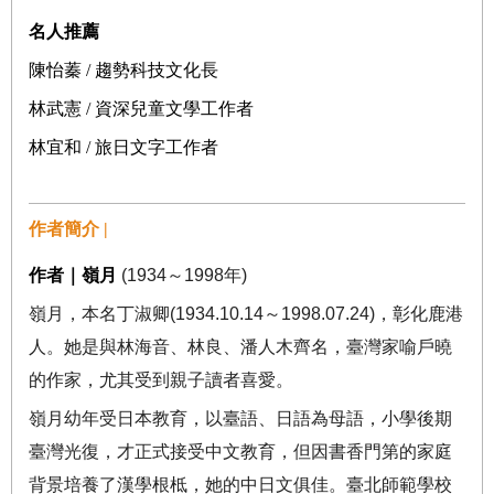
名人推薦
陳怡蓁 / 趨勢科技文化長
林武憲 / 資深兒童文學工作者
林宜和 / 旅日文字工作者
作者簡介 |
作者
｜
嶺月
(1934
～
1998
年
)
嶺月，本名丁淑卿
(1934.10.14
～
1998.07.24)
，彰化鹿港
人。她是與林海音、林良、潘人木齊名，臺灣家喻戶曉
的作家，尤其受到親子讀者喜愛。
嶺月幼年受日本教育，以臺語、日語為母語，小學後期
臺灣光復，才正式接受中文教育，但因書香門第的家庭
背景培養了漢學根柢，她的中日文俱佳。臺北師範學校