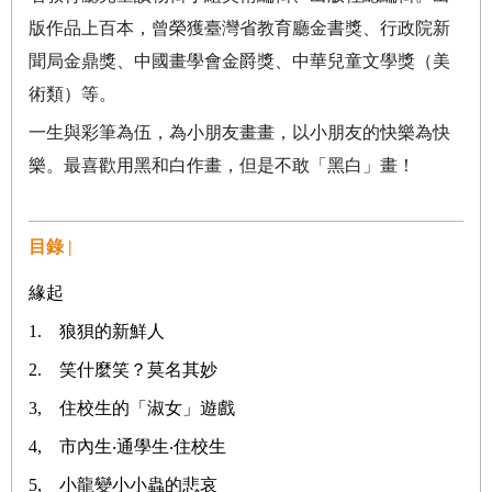
版作品上百本，曾榮獲臺灣省教育廳金書獎、行政院新
聞局金鼎獎、中國畫學會金爵獎、中華兒童文學獎（美
術類）等。
一生與彩筆為伍，為小朋友畫畫，以小朋友的快樂為快
樂。最喜歡用黑和白作畫，但是不敢「黑白」畫！
目錄 |
緣起
1. 狼狽的新鮮人
2. 笑什麼笑？莫名其妙
3, 住校生的「淑女」遊戲
4, 市內生‧通學生‧住校生
5, 小龍變小小蟲的悲哀