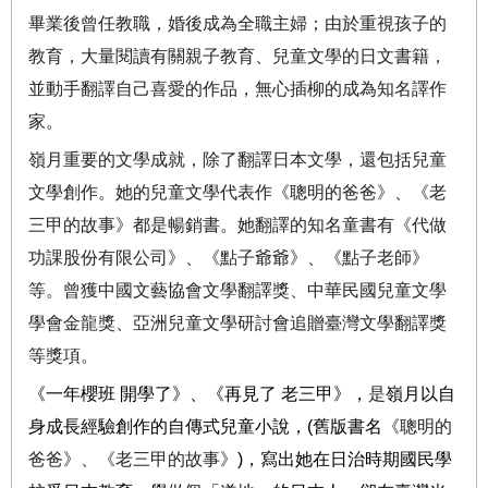
畢業後曾任教職，婚後成為全職主婦；由於重視孩子的
教育，大量閱讀有關親子教育、兒童文學的日文書籍，
並動手翻譯自己喜愛的作品，無心插柳的成為知名譯作
家。
嶺月重要的文學成就，除了翻譯日本文學，還包括兒童
文學創作。她的兒童文學代表作《聰明的爸爸》、《老
三甲的故事》都是暢銷書。她翻譯的知名童書有《代做
功課股份有限公司》、《點子爺爺》、《點子老師》
等。曾獲中國文藝協會文學翻譯獎、中華民國兒童文學
學會金龍獎、亞洲兒童文學研討會追贈臺灣文學翻譯獎
等獎項。
《一年櫻班
開學了》、《再見了
老三甲》，
是
嶺月以自
身成長經驗創作的自傳式兒童小說，
(
舊版書名
《聰明的
爸爸》、《老三甲的故事》
)
，寫出她在日治時期國民學