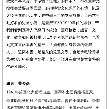
校受日本教育、學做個「道地」的日本人，卻在臺灣光
復後突然要改學國語、必須轉變文化認同的心境；以及
之後考進彰化女中，在中學三年的友誼故事。這兩本生
動好看的兒童小說，是臺灣
1930-1950
年代的縮影，帶
我們看到臺灣人歷經日本統治、國府接收，語言、文
化、教育如何被打壓，以及身分認同錯亂的無奈，也看
到貫穿這兩本書的精神：「如何做個有骨氣的臺灣
人」。這兩本書，是精采的兒童文學，也是承載珍貴常
民生活史料的臺灣文學，奠定了嶺月在臺灣兒童文學的
代表性地位。
繪者
｜
曹俊彥
1941
年於臺北大稻埕出生。臺灣本土國寶級插畫家。
臺北師範藝術科／臺中師專畢業。曾任小學教師、臺灣
省教育廳兒童讀物輯小組美術編輯、出版社總編輯。出