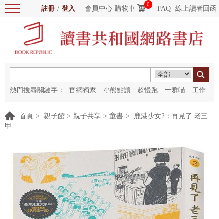
0
註冊
/
登入
會員中心
購物車
FAQ
線上讀者回函
熱門搜尋關鍵字：
官網獨家
小熊點讀
超慢跑
一群喵
工作
細胞
海洋圖書館
紅花
首頁
>
親子館
>
親子共享
>
童書
>
鹿港少女2：再見了 老三
甲