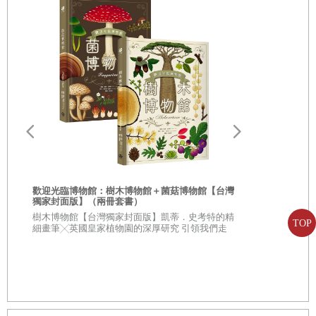
我母親丁清霜女士，在鹿港任教四年之後，嫁到南投集
集的陳家，成為長媳。二姨則嫁給了我父親至交，鹿谷
鄉的林惟堯先生。林家雖同為南投的大家族，家風卻與
僅隔一水（濁水溪）之遙的集集陳家大不相同。
陳家投入政商，我祖父陳萬先生是臺灣第一屆省議員，
父親陳希哲先生後來也投入競選，成為當時省議會最年
輕的「五虎將」議員之一。陳家家規嚴謹，人脈廣闊，
交際頻繁，我母親投入家務已經忙碌不堪，公婆的要求
多，子女四人的活動多，夫婿雖然體貼，也無力減輕長
歡迎光臨博物館：樹木博物館＋菌菇博物館【台灣
獨家封面版】（兩冊套書）
媳的肩上重擔。
從疑問到思考
樹木博物館【台灣獨家封面版】凱蒂．史考特的精
TOP
人生思辨關
母親最羨慕的就是自己的二妹，能夠以筆名嶺月，經營
細畫筆╳英國皇家植物園的深厚研究 引領我們走
入蓊鬱豐美、萬象紛呈的森林之中
★★法國文
自己的興趣與才華，成為知名女作家。二姨的婆婆開
★★這個世界
不容易被洗腦
明，夫婿體貼，她是排行最小的媳婦，不必負擔太多大
家庭的責任，把自己的五人小家庭，帶領得歡樂多彩，
別樹一幟。