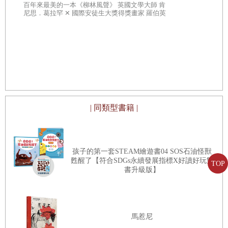
百年來最美的一本《柳林風聲》 英國文學大師 肯
子思考自己
尼思．葛拉罕 ✕ 國際安徒生大獎得獎畫家 羅伯英
潘 ✕ 翻譯名家 李靜宜 不容錯過的繪本經典，帶你
領略經典童話之美
後來仔細想想，這本來就無關港邊房子外在的色彩，而
是因為正濱漁港這裡的地理環境與歷史，才造就今天復
古迷人的模樣，成為今日的漁港風景。
因為駐村，我才有機會去認識臺灣更多的地方，非常謝
| 同類型書籍 |
謝「星濱山
-
正濱港町藝術共創」團隊的邀約，才讓我有
充足的時間在正濱漁港這裡發現許多可愛迷人的風景。
孩子的第一套STEAM繪遊書04 SOS石油怪獸
甦醒了【符合SDGs永續發展指標X好讀好玩雙
TOP
書升級版】
馬惹尼