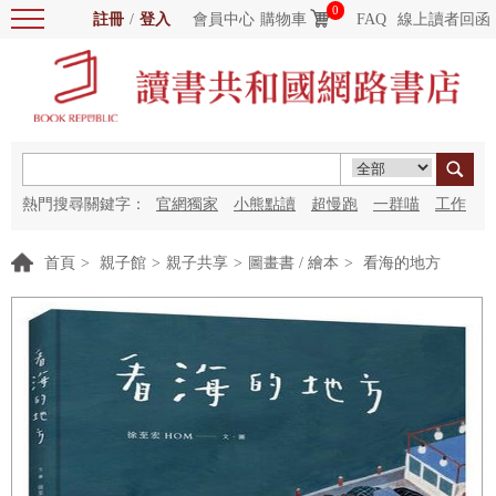
0
註冊
/
登入
會員中心
購物車
FAQ
線上讀者回函
熱門搜尋關鍵字：
官網獨家
小熊點讀
超慢跑
一群喵
工作
細胞
海洋圖書館
紅花
首頁
>
親子館
>
親子共享
>
圖畫書 / 繪本
>
看海的地方