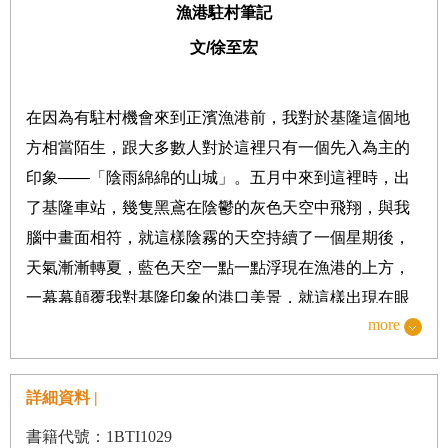
漁港駐村筆記
文
/
徐至宏
在因為有駐村機會來到正濱漁港前，我對於基隆這個地
方相當陌生，跟大多數人對於這裡只有一個先入為主的
印象
——
「陰雨綿綿的山城」。五月中來到這裡時，出
了基隆車站，幾隻黑鳶在陰鬱的灰色天空中飛翔，與我
腦中畫面相符，就這樣陰霧的天空持續了一個星期後，
天氣漸漸轉夏，藍色天空一點一點浮現在漁港的上方，
一幕幕顛覆我對基隆印象的港口美景，就這樣出現在眼
more
前。
駐村一個月的時間裡，我三不五時就會到港口散步，幽
詳細資料 |
靜的小港口四周聚集了釣魚的人，安靜的望著前方墨綠
書籍代號：1BTI1029