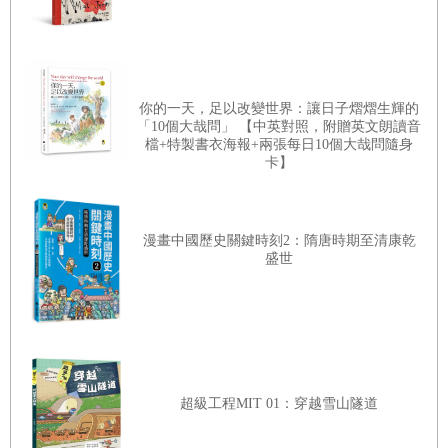
你的一天，足以改變世界：讓日子熠熠生輝的
「10個大哉問」 【中英對照，附贈英文朗讀音
檔+特製書衣海報+兩張每日10個大哉問隨身
卡】
漫畫中國歷史關鍵時刻2：隋唐時期至清康乾
盛世
超級工程MIT 01：穿越雪山隧道