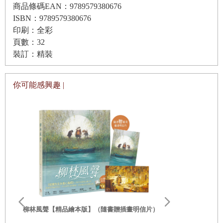
的海，沿著港邊走著，來到現在被稱為「彩虹屋」的地
商品條碼EAN：9789579380676
ISBN：9789579380676
方，不太喜歡鮮艷色的我皺起眉頭。後來上網搜尋，找
印刷：全彩
到過去漁港的照片，發現「彩虹屋」以前其實是水藍與
頁數：32
白色相間的素雅建築，除了覺得可惜外，也開始用自己
裝訂：精裝
的美感打量起這些濃妝豔抹的建築。幾乎每天，在彩虹
屋的附近，都可以看到特地來此拍照的遊客，甚至拍婚
你可能感興趣 |
紗照的新人也來取景，很顯然，彩虹屋做了最有力的宣
傳，對於當地已經是個重要的存在。
每天路過彩虹屋，順著遊客拍照的角度望去，水面上的
彩色房屋倒影與天空不同時間點下的光線，一同幻化在
水面上，我每天在漁港照不少照片，藍色的、紫色的、
粉紅色、灰色的天空，把彩虹屋的色彩點綴的更千變萬
李歐‧李奧尼
化，且轉瞬即逝。我不知從何時開始，目光也漸漸被吸
親子共讀引導
柳林風聲【精品繪本版】（隨書贈插畫明信片）
20世紀最具
引住。
部經典，一