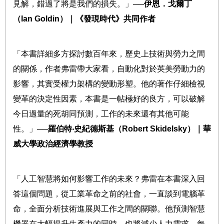
見解，錯過了將是我們的損失。」
──
伊恩．戈爾丁
（
Ian Goldin
）｜《發現時代》共同作者
「本書詳細多方探討數百年來，歷史上技術與勞力之間
的關係，作者弗雷帶大家看，自動化對於英美勞動力的
影響，其實受權力架構的變動形塑。他的著作仔細檢視
變革的決定性因素，本書是一帖極好的良方，可以破解
今日過量的死胡同預測，工作的未來還有其他可能
性。」
──
羅伯特
‧
史紀德斯基（
Robert Skidelsky
）｜華
威大學政治經濟學教授
「人工智慧將如何影響工作的未來？弗雷在本書深入回
答這個問題，從工業革命之前的社會，一直談到電腦革
命，全面分析技術進展與工作之間的關聯。他預測智慧
機器在大幅提升生產力的同時，也將減少人力需求。每