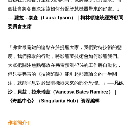
個社會將各自決定該如何分配智慧機器帶來的好處。
」
──
蘿拉．泰森（
Laura Tyson
）｜柯林頓總統經濟顧問
委員會主席
「弗雷最關鍵的論點在於提醒大家，我們對待技術的態
度，我們採取的行動，將影響著技術會如何影響我們。
大眾把關注焦點都放在弗雷預測
47%
的工作將自動化，
但只要弗雷的《技術陷阱》能引起那篇論文的一半關
注，就能平息對於黑暗機器未來的部分恐懼。」
──
凡妮
沙．貝茲．拉米瑞茲（
Vanessa Bates Ramirez
）｜
《奇點中心》（
Singularity Hub
）資深編輯
作者簡介 |