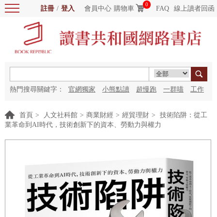
0
註冊
/
登入
會員中心
購物車
FAQ
線上讀者回函
熱門搜尋關鍵字：
官網獨家
小熊點讀
超慢跑
一群喵
工作
細胞
海洋圖書館
紅花
首頁
>
人文社科館
>
商業財經
>
經貿理財
>
技術陷阱：從工
業革命到AI時代，技術創新下的資本、勞動力與權力