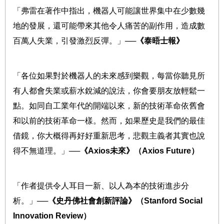
「弗雷在著作中指出，機器人可能讓世界集中在少數幾
地的發展，還可能帶來其他令人痛苦的副作用，造成數
百萬人失業，引發激烈反彈。」
──
《泰晤士報》
「各位如果對於機器人的未來感到樂觀，每當你聽見所
有人都會失業或薪水銳減的說法，你會要朋友放輕鬆一
點。如同自工業年代的開端以來，新的技術革命依舊會
和以前的技術革命一樣。然而，如果歷史是我們的最佳
借鏡，你大概得再好好重新思考，悲觀主義者其實也說
得不無道理。」
──
《
Axios
未來》（
Axios Future
）
「作者提供令人耳目一新、以人為本的技術進步分
析。」
──
《史丹佛社會創新評論》（
Stanford Social
Innovation Review
）