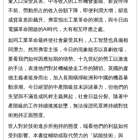
量人口深受其害。中等收入的工作機會萎縮、薪資停滯
不前、勞動所占的收入份額下降，即便利潤大增，卻造
成貧富差距飆升。弗雷指出工業革命的潮流，與今日由
電腦革命開啟的
AI
時代，大有相互呼應之處。
如同工業革命最終使社會蒙受其利，人工智慧也具備相
同潛力。然而弗雷主張，今日的現象能否以喜劇收場，
要看我們如何因應短期的情勢。十九世紀的勞工以激進
的手法，表達他們對於機械搶走工作的關切。英國的盧
德主義者挺身而出，加入長期橫掃歐洲和中國的機器暴
動浪潮。今日絕望的中產階級並未訴諸暴力，但他們的
失望與不滿造成民粹主義興起，社會日益分裂。隨著中
產階級的工作持續搖搖欲墜，無法保證民眾將持續對技
術抱持正面態度。
世人對於技術進步所抱持的態度，端看他們的利益如何
受到影響。本書從輔助或取代勞力的「賦能技術」與