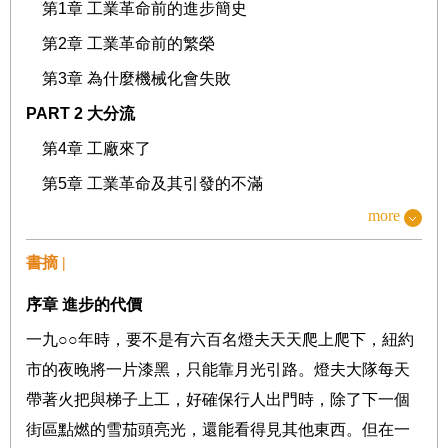
第
1
章
工業革命前的進步簡史
第
2
章
工業革命前的繁榮
第
3
章
為什麼機械化會失敗
PART 2
大分流
第
4
章
工廠來了
第
5
章
工業革命及其引發的不滿
more
PART 3
大平等
第
6
章
從量產到大繁榮
書摘 |
第
7
章
機器問題重現
序章
進步的代價
第
8
章
中產階級的勝利
一九
○○
年時，要不是有六百名燈夫天天爬上爬下，紐約
PART 4
大反轉
市的夜晚將一片漆黑，只能靠月光引路。燈夫大隊每天
第
9
章
中產階級沒落
帶著火把與梯子上工，好確保行人出門時，除了下一個
第
10
章
一方樓起，一方樓塌
街區點燃的雪茄頭亮光，還能看得見其他東西。但在一