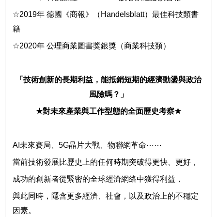
☆
2019
年
德國《商報》（
Handelsblatt
）最佳科技類書
籍
☆
2020
年
公理商業圖書獎銀獎（商業科技類）
「技術創新的長期利益，能抵銷短期的經濟動盪與政治
風險嗎？」
★
對未來產業與工作型態的全面歷史考察
★
AI
未來賽局、
5G
晶片大戰、物聯網革命
⋯⋯
當前技術發展比歷史上的任何時期突破得更快、更好，
成功的創新者從緊密的全球經濟網絡中獲得利益，
與此同時，隱含更多經濟、社會，以及政治上的不穩定
因素。