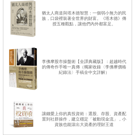
（
Simon Kuznets
）發現美國變得更平等，他提出的資本
猶太人商道與塔木德智慧：一個弱小無力的民
主義發展理論認為，不平等在工業化的路上自動減少。
族，口袋裡裝著全世界的財富。《塔木德》傳
授五種觀點，讓他們內外都富足。
經濟學家卡爾多（
Nicholas Kaldor
）指出，勞工持續收
割大約三分之二的成長好處。梭羅提出的理論架構也認
為，進步讓當時每一個社會團體都獲得同等的利益。從
今日的角度來看，這種樂觀的看法顯得不合理，然而一
李佛摩股市操盤術【全譯典藏版】：超越時代
九五
○
年代的經濟學家，有著許多可以樂觀的理由。
的傳奇作手唯一真傳（獨家收錄〈李佛摩價格
紀錄法〉手稿全中文詳解）
如果光是讓技術的創造力百花齊放，就能讓整體社會更
富裕、更平等，那麼區區幾位燈夫失去工作，又算得了
什麼？許多被取代的燈夫，甚至有可能找到其他危險性
更低、工資更高的工作。即便有些燈夫身受技術之害，
社會為求多數人的進步而犧牲少數人，似乎也順理成
讓錢愛上你的真投資術：選股、存股、資產配
章。然而，如果進步受害者的數量多出好幾倍，我們還
置到社群操作，建立穩定「被動現金流」，小
資族也能滾出大資產的理財王道
會認為理應如此嗎？如果被取代的勞工大多被迫改做工