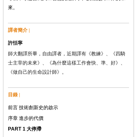
來。
譯者簡介 |
許恬寧
師大翻譯所畢，自由譯者，近期譯有《教練》、《四騎
士主宰的未來》、《為什麼這樣工作會快、準、好》、
《做自己的生命設計師》。
目錄 |
前言
技術創新史的啟示
序章
進步的代價
PART 1
大停滯