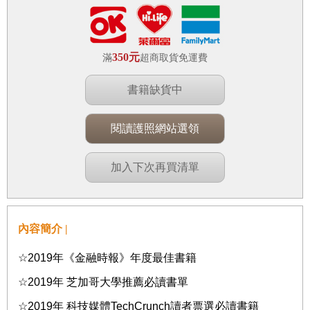
350元
滿
超商取貨免運費
書籍缺貨中
閱讀護照網站選領
加入下次再買清單
內容簡介 |
☆
2019
年《金融時報》年度最佳書籍
☆
2019
年
芝加哥大學推薦必讀書單
☆
2019
年
科技媒體
TechCrunch
讀者票選必讀書籍