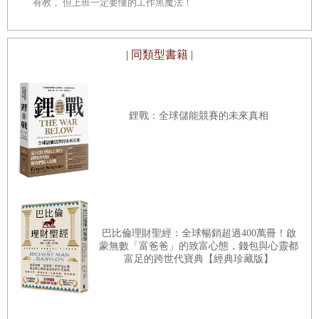
有教， 但上班一定要懂的工作黑魔法！
滿地預估，等到電氣化後「幾乎不可能在城市中感染病
菌或受傷，鄉村的人民可以前往城鎮調養身體」。
愛迪
| 同類型書籍 |
生本人也相信，人類持續進步時有一個最大的阻礙就是
「我們需要睡覺」，而電力將協助我們克服這個阻礙。
技術是民眾的新信仰，大家都認為，沒有什麼問題是技
鋰戰：全球儲能競賽的未來真相
術無法解決的。
事後看來，技術帶來的種種好處竟沒有被十九世紀初的
經濟學家們認可，確實挺令人吃驚；像是馬爾薩斯
（
Thomas Malthus
）與李嘉圖（
David Ricardo
），他們
其實並不認為技術將改變人類的命運。十九世紀與二十
世紀初的卓越技術，也花了一點時間才進入經濟學界的
巴比倫理財聖經：全球暢銷超過400萬冊！啟
蒙無數「富爸爸」的致富心態，錢包與心靈都
視野。然而，在一九五
○
年代，日後將於一九八七年榮獲
富足的跨世代寶典【經典珍藏版】
諾貝爾經濟學獎的梭羅（
Robert Solow
）發現，二十世
紀所有的經濟發展幾乎都源自技術。其他學者也證明，
相關的好處讓芸芸眾生共享其成。經濟學家顧志耐