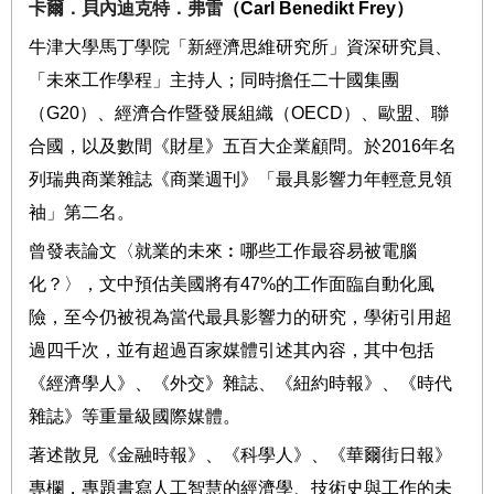
卡爾．貝內迪克特．弗雷
（
Carl Benedikt Frey
）
牛津大學馬丁學院「新經濟思維研究所」資深研究員、
「未來工作學程」主持人；同時擔任二十國集團
（
G20
）、經濟合作暨發展組織（
OECD
）、歐盟、聯
合國，以及數間《財星》五百大企業顧問。於
2016
年名
列瑞典商業雜誌《商業週刊》「最具影響力年輕意見領
袖」第二名。
曾發表論文〈就業的未來︰哪些工作最容易被電腦
化？〉，文中預估美國將有
47%
的工作面臨自動化風
險，至今仍被視為當代最具影響力的研究，學術引用超
過四千次，並有超過百家媒體引述其內容，其中包括
《經濟學人》、《外交》雜誌、《紐約時報》、《時代
雜誌》等重量級國際媒體。
著述散見《金融時報》、《科學人》、《華爾街日報》
專欄，專題書寫人工智慧的經濟學、技術史與工作的未