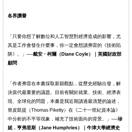
各界讚譽
「只要你想了解數位和人工智慧對經濟造成的影響，尤
其是工作會發生什麼事，你一定會想讀弗雷的《技術陷
阱》。」
──
戴安・柯爾（
Diane Coyle
）｜英國財政部
顧問
「作者弗雷在本書採取新穎觀點，從歷史經驗出發，解
決當代最重要的議題。目前有關於就業、技術、經濟表
現、全球化的問題，本書是我近期讀過最清楚的論述，
替皮凱提（
Thomas Piketty
）在《二十一世紀資本論》
中分析的不平等現象，補充了技術面向的背景。」
──
珍
妮．亨弗里斯（
Jane Humphries
）｜牛津大學經濟史