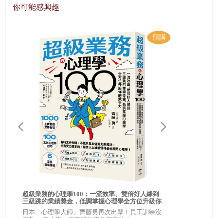
你可能感興趣 |
世紀的經濟與社會變遷背後有一個主導的因素，技術的
進展絕對當之無愧。套用經濟學家多馬（
Evsey
Domar
）的話來講，要是少了技術革新，「資本累積將
等同將一架架的木犁堆在木犁上。」
經濟學家估算，富
國與貧國的所得差異，超過八
○
％可以用技術採用率的不
同來解釋。
此外，光看所得也遠遠未能完整呈現發生的
轉變。實在很難想像我曾祖母所處的世界：世人最遠只
能抵達馬匹或火車能帶他們前往的地方。晚上唯一能打
路
破黑暗的方法就只有蠟燭或油燈。工作必須耗費很大的
體力。很少女性從事有薪水的工作。家是女人的工作場
所，要用敞開的壁爐準備餐點，還得砍柴當燃料，才有
辦法煮東西吃、讓家中保持溫暖。此外，你還得拿著水
你的人生需要
桶到戶外的溪流或水井取水
——
也難怪民眾對於技術進
相的商業洞察
超級業務的心理學100：一流效率、雙倍好人緣到
自己！
步十分熱衷，甚至歡天喜地迎接技術的到來。一九一五
三級跳的業績獎金，低調掌握心理學全方位升級你
\\超過 30,
的競爭力
的商學院教
日本「心理學大師」齊藤勇再次出擊！員工訓練沒
年，《文學文摘》（
Literary Digest
）刊登的文章信心滿