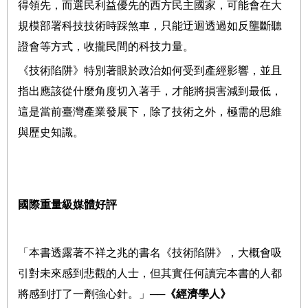
得領先，而選民利益優先的西方民主國家，可能會在大
規模部署科技技術時踩煞車，只能迂迴透過如反壟斷聽
證會等方式，收攏民間的科技力量。
《技術陷阱》特別著眼於政治如何受到產經影響，並且
指出應該從什麼角度切入著手，才能將損害減到最低，
這是當前臺灣產業發展下，除了技術之外，極需的思維
與歷史知識。
國際重量級媒體好評
「本書透露著不祥之兆的書名《技術陷阱》，大概會吸
引對未來感到悲觀的人士，但其實任何讀完本書的人都
將感到打了一劑強心針。」
──
《經濟學人》