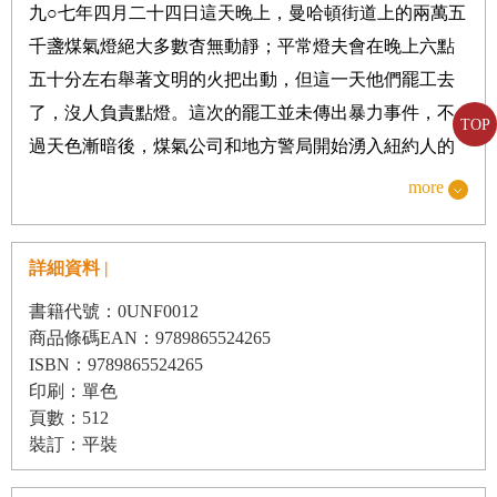
九
○
七年四月二十四日這天晚上，曼哈頓街道上的兩萬五
第
11
章
兩極化的政治
千盞煤氣燈絕大多數杳無動靜；平常燈夫會在晚上六點
PART 5
未來
五十分左右舉著文明的火把出動，但這一天他們罷工去
第
12
章
人工智慧
了，沒人負責點燈。這次的罷工並未傳出暴力事件，不
TOP
第
13
章
富裕之路
過天色漸暗後，煤氣公司和地方警局開始湧入紐約人的
抱怨。警察被派去點亮街區，但沒有梯子的點燈簡直是
more
難如登天。許多警員胖到爬不上燈柱，民眾也趁機搗
亂。成群結隊的哈林區男孩發明了一項新娛樂：每當有
詳細資料 |
警員成功點燃了一盞燈，男孩們就隨後爬上燈柱、弄熄
書籍代號：0UNF0012
燈火，接著趁亂逃跑。公園大道（
Park Avenue
）上有一
商品條碼EAN：9789865524265
名少年被捕，罪名正是撲熄警員點好的燈。街上的每盞
ISBN：9789865524265
燈就算亮起來了，也撐不了多久。到了晚上九點，唯一
印刷：單色
有亮光的公共區域僅限中央公園裡的幾條橫向道路，因
頁數：512
裝訂：平裝
為那裡裝的是電燈。
我們經常一不小心就簡化歷史。然而，如果說過去兩個