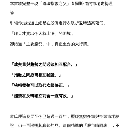
本書將完整呈現「道瓊指數之父」查爾斯‧道的市場走勢理
論，
引領你走出過去總是在股價進行次級折返時追高殺低、
「昨天才賣出今天就上漲」的困境，
卻錯過「主要趨勢」中，真正重要的大行情。
「成交量與趨勢之間必須相互配合。」
「指數之間必需相互驗證。」
「狹幅盤整可以取代次級修正。」
「趨勢在反轉確立前會一直有效。」
道氏理論發展至今已超過一百年，歷經無數多頭與空頭市場驗
證，仍一再證明其真知灼見。這個精準的「股市晴雨表」，不