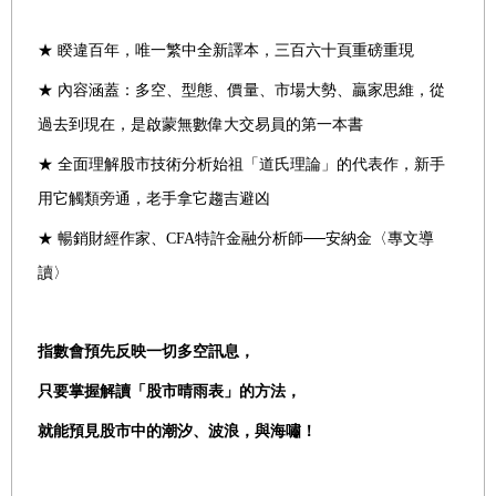
★ 睽違百年，唯一繁中全新譯本，三百六十頁重磅重現
★ 內容涵蓋：多空、型態、價量、市場大勢、贏家思維，從
過去到現在，是啟蒙無數偉大交易員的第一本書
★ 全面理解股市技術分析始祖「道氏理論」的代表作，新手
用它觸類旁通，老手拿它趨吉避凶
★ 暢銷財經作家、CFA特許金融分析師──安納金〈專文導
讀〉
指數會預先反映一切多空訊息，
只要掌握解讀「股市晴雨表」的方法，
就能預見股市中的潮汐、波浪，與海嘯！