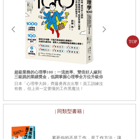
更迭，而該理論仍被驗證為顛撲不破的市場真理之一？英國十
九世紀初期偉大的浪漫主義詩人拜倫（
Byron
）的一段詩句提
第五章
供了極佳的詮釋，他說：「歷史，無論多麼波瀾壯闊，卻是如
路
股市的主要波動
出一轍。」
平均指數本身就夠了／市場大於任何操縱
TOP
事實上，道氏理論相似於我們生活中所存在的各種自然法
寫在牛市期間／主要走勢／令人側目的預測
則之一，就像層層海浪間交織著潮汐、波浪與漣漪千變萬化那
市場永遠是對的—─／─—卻始終無人感謝
樣，自然而然，無論多麼洶湧澎湃，卻是不斷地迴圈重複。也
你的人生需要
相的商業洞察
超級業務的心理學100：一流效率、雙倍好人緣到
因此，讓這套分析方法易於理解及應用，無庸置疑地在坊間相
華爾街是農民之友
自己！
三級跳的業績獎金，低調掌握心理學全方位升級你
\\超過 30,
的競爭力
的商學院教
日本「心理學大師」齊藤勇再次出擊！員工訓練沒
傳百年之後仍然佔有一席之地。我深切相信，道氏理論在未來
有教， 但上班一定要懂的工作黑魔法！
的一百年還是會繼續被人們廣泛沿用，因為股市的漲跌始終來
第六章
自於人性，除非人性被磨滅了，否則它所呈現的盛衰自是旋轉
股市預測的罕見特質
| 同類型書籍 |
不息，循環周行當然不會終止。
主要趨勢不受操縱／無法達成的融資
我深深認同漢密爾頓在本書所說的：「引發危機的往往就
可能進行操縱的部分／羅傑．巴布森的理論
是人們的想像力太豐富。我們需要的是沒有靈魂的晴雨表、價
累死你的不是工作，是工作方法：讓