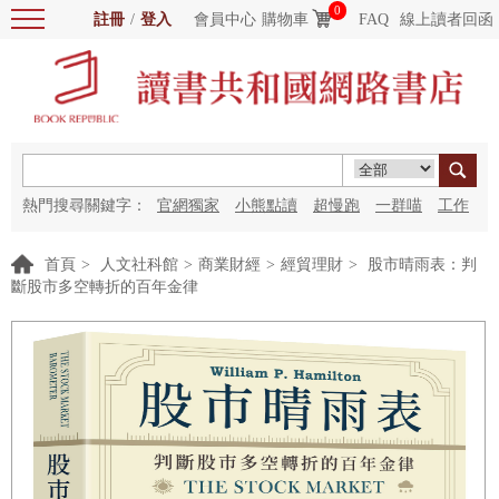
0
註冊
/
登入
會員中心
購物車
FAQ
線上讀者回函
熱門搜尋關鍵字：
官網獨家
小熊點讀
超慢跑
一群喵
工作
細胞
海洋圖書館
紅花
首頁
>
人文社科館
>
商業財經
>
經貿理財
>
股市晴雨表：判
斷股市多空轉折的百年金律