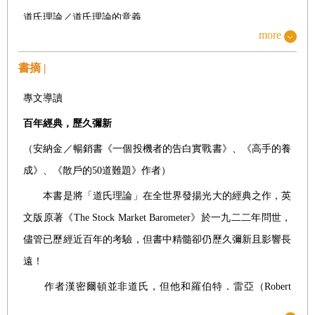
道氏理論／道氏理論的意義
more
以道瓊平均指數為標竿
書摘 |
第二章
專文導讀
電影中的華爾街
百年經典，歷久彌新
電影與通俗劇／小說中的金融家
（安納金／暢銷書《一個投機者的告白實戰書》、《高手的養
大禮帽與緊繃的臉／穿透歷史濃霧
成》、《散戶的
50
道難題》作者）
寡婦與孤兒／道氏理論適用於任何股市
本書是將「道氏理論」在全世界發揚光大的經典之作，英
文版原著《
The Stock Market Barometer
》於一九二二年問世，
沒有事實為證的論據就是謬誤
儘管已歷經近百年的考驗，但書中精髓卻仍歷久彌新且影響長
惡對善的致敬／羅德斯與JP摩根
遠！
典型並非無法言傳／人性不會改變／三一教堂的鐘聲
作者漢密爾頓並非道氏，但他和羅伯特．雷亞（
Robert
Rhea
）、
E
．喬治．希弗（
E.George Schaefer
）三位，堪稱是