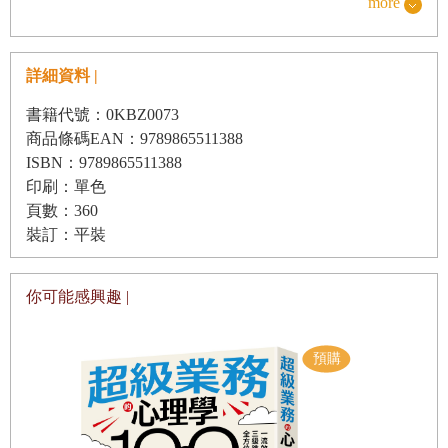
more
第三章
將道氏理論具體描繪完整、推向全世界的主要貢獻者。《華爾
查爾斯．道及其理論
街日報》和道瓊公司創建者查爾斯．道則是道氏理論的奠基
詳細資料 |
道氏不只是報人／道氏的告誡及其理論
者、一切的源頭。
書籍代號：0KBZ0073
道氏的錯誤／耶方斯的恐慌時期
一八九六年開始，查爾斯．道發表他所編製的「道瓊斯工
商品條碼EAN：9789865511388
道氏的美國危機紀錄／薄弱的預測
業平均指數」，並且每天記錄、公開刊載於《華爾街日報》，
ISBN：9789865511388
時至今日，該指數已經是全世界金融市場上歷史最悠久、也是
印刷：單色
尼爾森的投機著作
頁數：360
最具公信力的美股主要指數之一。查爾斯．道在生前不僅長期
裝訂：平裝
追蹤記錄該指數，同時根據自己對這個指數起伏變化的觀察，
第四章
發表在《華爾街日報》的社論，儘管他本人從未定義「道氏理
道氏理論的投機應用
你可能感興趣 |
論」這個用詞，但後來在漢密爾頓等人不遺餘力的努力之下，
投機行為下的真相／有用的定義／成功的預測
道氏理論才具體成形並被推廣到全世界。
「 罷免」預言家／股價走勢的同時性
近百年的濫觴，古今中外透過道氏理論分析、判斷股市行
必要的知識／一篇有啟發性的社論
情的人肯定超過上千萬人口，為什麼它可以通過百年的時間考
驗而歷久彌新？為什麼全世界的金融環境經歷過十數次的興衰
根據平均指數交易