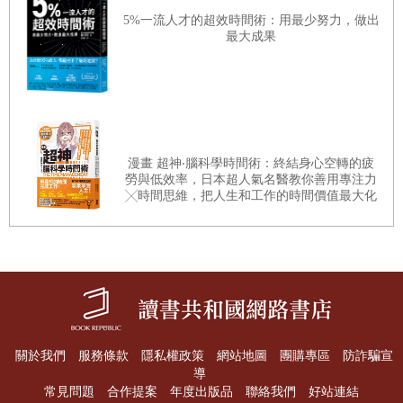
一直存在的每日波動。
5%一流人才的超效時間術：用最少努力，做出
市場的機制
簡單的來說，就像潮汐、波浪、以及漣漪。例如目前全世
最大成果
交易商與賭徒／欲加之罪／場內自營商與價差
界股市的潮汐主要受到全球央行貨幣政策鬆緊的影響，往往週
買空賣空／滿意的老顧客
期長達五至十年；波浪則受到較小的景氣與產業循環週期影
無須為市場辯解／專業交易商的有限影響力
響，市場參與者在貪婪和恐懼之間的信心擺盪也扮演一定的要
角；更小的股市波動則有如漣漪，起因往往來自市場上雜亂無
賣空有必要且有用
漫畫 超神‧腦科學時間術：終結身心空轉的疲
章的多空訊息影響了投資人心理，而呈現出不規則的跳動。
勞與低效率，日本超人氣名醫教你善用專注力
上市公司揭露條款的保護作用
╳時間思維，把人生和工作的時間價值最大化
本書歸納出支配股市走勢的定律，不僅適用於美國股市，
聯邦企業管理／由內部而起的真正改革
同樣也適用於世界各國的股市。作者論述：「就算那些證券交
易所和紐約證券交易所都消失無存，定律的根本原則也依然為
第九章
真。任何大都市若重新建立自由的證券市場，它們會自動且必
晴雨表中的「水分」
然再次生效。就我所知，倫敦的金融出版品從來沒有與道瓊平
摻了水分的勞動力／擠出水分
均指數相當的紀錄。但當地的股市若有類似的資料，也能有和
關於我們
服務條款
隱私權政策
網站地圖
團購專區
防詐騙宣
導
紐約市場相同的預測品質。」顯見道氏理論及股市晴雨表確實
股票收益與所得稅／適度分散的持股
常見問題
合作提案
年度出版品
聯絡我們
好站連結