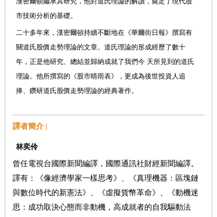
漢密爾頓繼承其研究，他對道氏理論的解讀，奠定了現代股
市技術分析的基礎。
二十多年來，漢密爾頓持續不斷地在《華爾街日報》撰寫有
關道氏股價走勢理論的文章。道氏理論的形成經歷了數十
年，正是他研究、總結並歸納成就了我們今 天所見到的道氏
理論。他所撰寫的《股市晴雨表》，更成為後世投資人追
捧、鑽研道氏股價走勢理論的經典著作。
譯者簡介 |
林奕伶
曾任電視台國際新聞編譯，國際通訊社財經新聞編譯。
譯有：《像經濟學家一樣思考》、《真理機器：區塊鏈
與數位時代的新憲法》、《虛擬貨幣革命》、《動機迷
思：成功取決心態而非動機，高成就者的自我驅動法