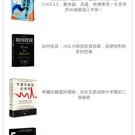
巴布森的圖表／股市多空是如何預測的？
格指數與平均數，讓我們知道自己正往哪裡去，並預料可能發
GOOGLE、麥肯錫、高盛、哈佛菁英一生受用
的46個最強工作術！
真正的晴雨表／被高估的週期
生什麼事。最好的晴雨表，就是證券交易所記錄的價格平均指
數，因為那是最不偏不倚、最無情的晴雨表。」基於人性的脆
秩序是天地間第一法則
弱，使得投資人在股市中不斷地犯錯，我們既然無法改變自己
的人性，於是需要尋求一套更客觀、不帶情感的分析工具，來
第七章
如何投資：24位大師談投資技藝，改變你對財
輔助我們的投資決策，避免因情緒的過度反應而導致失敗後悔
富的想像
操縱行為與專業交易
的交易。
一如既往的事實／當代案例／亨利．羅傑斯及其批評者
本書作者藉由嚴謹的分析，證明「股市晴雨表」的精準
投機者對未來的推論／道氏的清楚定義
度，足以通過多年的漫長檢驗。書中收錄了美股自一九○○年開
有人輸得起—─／─—有人輸不起
始，到一九二三年這二十多年間道瓊斯工業平均指數的週期循
華爾街幽靈的禮物：頂尖交易員敗中求勝的三
個祕密
環，並根據道氏理論的價格走勢規律，紀錄與分析來驗證道氏
拒絕成為古爾德的合夥人／精明的交易商
理論的實用性。書中對於股市的主要漲勢或跌勢的擘畫，時間
鍋爐的調節刻度表
從小於一年到超過三年不等；還有依照情況不同，打斷隱藏在
主要趨勢羽翼下的次級反彈或回檔變化；以及相對不重要、但
第八章