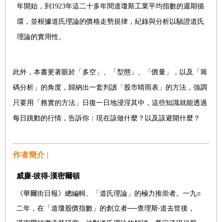
年開始，到1923年這二十多年間道瓊斯工業平均指數的週期循
環，並根據道氏理論的價格走勢規律，紀錄與分析以驗證道氏
理論的實用性。
此外，本書更著眼於「多空」、「型態」、「價量」，以及「籌
碼分析」的角度，歸納出一套判讀「股市晴雨表」的方法，強調
只要用「務實的方法」日復一日地浸淫其中，這些知識就能透過
每日跳動的行情，告訴你：現在該做什麼？以及該避開什麼？
作者簡介 |
威廉‧彼得‧漢密爾頓
《華爾街日報》總編輯、「道氏理論」的極力推崇者。一九○
二年，在「道瓊股價指數」的創立者──查理斯‧道去世後，