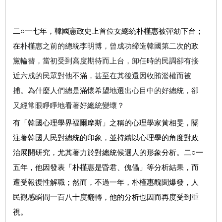
二
○
一七年，韓國憲政史上首位女總統朴槿惠被彈劾下台；
在
朴槿惠之前的總統李明博，曾成功締造韓國第二次的政
黨輪替，當初受到高度期待而上台，卸任時的民調卻有接
近六成的民眾對他不滿，甚至在其後還因收賄濫權而被
捕。為什麼人們總是滿懷希望地選出心目中的好總統，卻
又經常眼睜睜地看著好總統變壞？
有「韓國心理學界福爾摩斯」之稱的心理學家黃相旻，關
注著韓國人民對總統的印象，並持續以心理學的角度對政
治展開研究，尤其著力於對總統候選人的形象分析。二
○
一
五年，他因發表「
朴槿惠是昏君、傀儡
」等分析結果，而
遭受報復性解職；然而，不過一年，
朴槿惠醜聞爆發，人
民觀感瞬間一百八十度翻轉，他的分析也因而再度受到重
視。