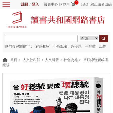
0
註冊
/
登入
會員中心
購物車
FAQ
線上讀者回函
熱門搜尋關鍵字：
官網獨家
小熊點讀
超慢跑
一群喵
工作
細胞
海洋圖書館
紅花
首頁
>
人文社科館
>
人文科普
>
社會史地
>
當好總統變成壞
總統