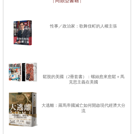
| 同類型書籍 |
掀起旋風並當選總統，這些事情，都是根據「民眾如何看待
那個人」來決定的。可以說，成為總統這件事，與該人物實
際上是怎樣的人、人品是否優秀、公信力高不高、有無領導
性事／政治家：歌舞伎町的人權主張
力等等並無關係。李在明之前的支持率變化也並非是他個人
特質的改變，而是意味著人們看待他的方式發生了變化。
選出之後又後悔的理由
鬆脫的美國（2冊套書）：螺絲愈來愈鬆＋馬
克思主義在美國
一九八七年韓國總統直選開始後，共選出六位總統，在這個
過程中，我們反覆地對自己的選擇感到失望和後悔。為什麼
會這樣呢？難道是因為總統無能嗎？還是因為制度的限制？
大逃離：羅馬帝國滅亡如何開啟現代經濟大分
流
在心理學上的「視錯覺（視覺欺騙）」也可以適用在政治的
演繹上。記得有一幅畫，明明看上去是「花瓶」，但暫時閉
上眼睛後，卻能看見「兩個人面對面的側面像」嗎」。這幅