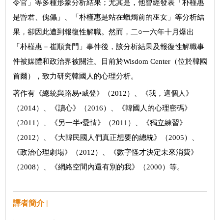
令官」等多種形象分析結果；尤其是，他曾經發表「朴槿惠
是昏君、傀儡」、「朴槿惠是站在蠟燭前的巫女」等分析結
果，卻因此遭到報復性解職。然而，二○一六年十月爆出
「朴槿惠－崔順實門」事件後，該分析結果及報復性解職事
件被媒體和政治界被關注。目前於Wisdom Center（位於韓國
首爾），致力研究韓國人的心理分析。
著作有《總統與路易•威登》（2012）、《我，這個人》
（2014）、《讀心》（2016）、《韓國人的心理密碼》
（2011）、《另一半•愛情》（2011）、《獨立練習》
（2012）、《大韓民國人們真正想要的總統》（2005）、
《政治心理劇場》（2012）、《數字怪才決定未來消費》
（2008）、《網絡空間內還有別的我》（2000）等。
譯者簡介 |