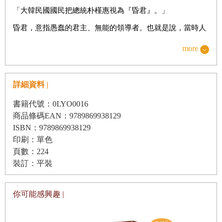
結語 選舉是開始
「大韓民國國民把總統朴槿惠視為『昏君』。」
昏君，意指愚蠢的君主、無能的領導者。也就是說，當時人
們便已體認到朴槿惠就是那個蠢笨的君主。形象分析並不會
more
透露出一個人物原本所帶有的性質，反而是讓大家知道人們
怎樣看待這個人物。然而，只要匯集人們眼中特定人物的形
詳細資料 |
象，卻可以驚奇地發現那個人物在現實中追求著什麼、在危
機或矛盾狀況下會做出什麼行動的線索。
書籍代號：0LYO0016
商品條碼EAN：9789869938129
昏君可以用「傀儡」來重新詮釋。「朴槿惠－崔順實門」顯
ISBN：9789869938129
示，傀儡坐上了大韓民國頂端的這個分析，並非推測，而是
印刷：單色
現實。距今三年前人們就已經正確地掌握了朴槿惠的真面
頁數：224
裝訂：平裝
目。
與傀儡相對的，就是有能力主導情況的改變、更像英雄一樣
你可能感興趣 |
的人，那就是「野戰司令官」。野戰司令官是指駐紮在前線
統率軍隊的將帥。也就是說，那不同於在後方制定戰略並指