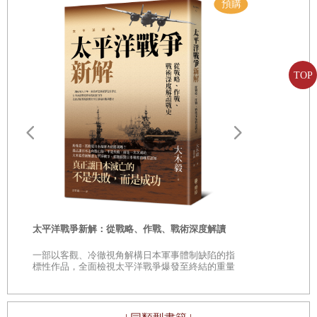
揮作戰的人，而是直接上戰場與敵人對戰的執行者。當我開
始研究時，並沒有明顯看到具有野戰司令官形象的政治人
物。
但隨著二○一六年底爆出「朴槿惠－崔順實門」事件，野戰
TOP
司令官是誰的答案漸漸浮出水面。其人就是李在明。隨著人
們談論次數增多、支持率升高，不知不覺間，他就成為了有
力的總統候選人。然而，由於彈劾應歸功於韓國憲法裁判
遠野物語：
所，加上提前大選的可能性增大，李在明的支持率也因此突
——日本民
然下降了一半。執政黨依稀想要推潘基文為總統候選人，而
「鄉土」的
在他回國時，李在明的支持率不但沒有上升，反而逐漸下
時
降。
太平洋戰爭新解：從戰略、作戰、戰術深度解讀
是
會發生這種事，很難用常說的「政治力學」或「戰略」的層
一部以客觀、冷徹視角解構日本軍事體制缺陷的指
巔
標性作品，全面檢視太平洋戰爭爆發至終結的重量
次來解釋。因為支持率反映的是人的「心理」。
級著作
某人以總統候選人的身份登場，初期受到歡迎，但卻不知不
覺地從人們的腦海中消失，或者原本沒有存在感的政治人物