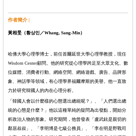
作者簡介 |
黃相旻（
황상민
／
Whang, Sang-Min
）
哈佛大學心理學博士，前任首爾延世大學心理學教授，現任
Wisdom Center顧問。他的研究從心理學跨足至大眾文化、數
位媒體、消費者行動、網絡空間、網絡遊戲、廣告、品牌形
象、神話學等領域，有心理學界福爾摩斯的美譽。他一直致
力於研究韓國人的內在心理分析。
「韓國人會以什麼樣的心態選出總統呢？」、「人們選出總
統的心態是什麼？」他以這種單純的疑問為出發點，開始分
析政治人物的形象。研究期間，他曾發表「盧武鉉是親切的
鄰居叔叔」、「李明博是七級公務員」、「李在明是野戰司