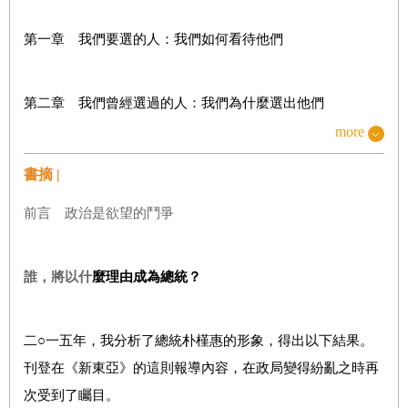
第一章 我們要選的人：我們如何看待他們
第二章 我們曾經選過的人：我們為什麼選出他們
more
第三章 選民：我們是誰
書摘 |
前言 政治是欲望的鬥爭
第四章 傳統觀念中的政治：告訴你真面目
誰，將以什
麼
理由成
為
總統？
第五章 政治是結婚
二○一五年，我分析了總統朴槿惠的形象，得出以下結果。
第六章 成為主人的政治
刊登在《新東亞》的這則報導內容，在政局變得紛亂之時再
次受到了矚目。