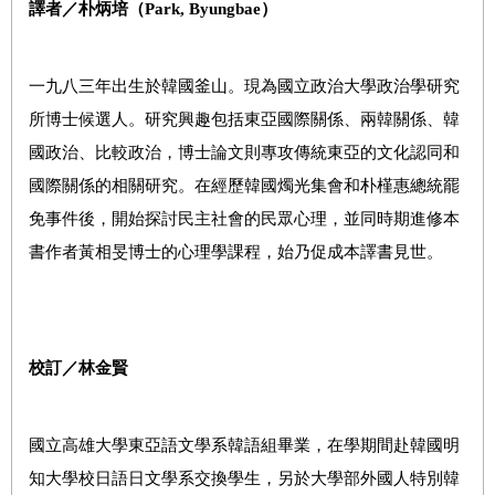
譯者／朴炳培（Park, Byungbae
）
一九八三年出生於韓國釜山。現為國立政治大學政治學研究
所博士候選人。研究興趣包括東亞國際關係、兩韓關係、韓
國政治、比較政治，博士論文則專攻傳統東亞的文化認同和
國際關係的相關研究。在經歷韓國燭光集會和朴槿惠總統罷
免事件後，開始探討民主社會的民眾心理，並同時期進修本
書作者黃相旻博士的心理學課程，始乃促成本譯書見世。
校訂／
林金賢
國立高雄大學東亞語文學系韓語組畢業，在學期間赴韓國明
知大學校日語日文學系交換學生，另於大學部外國人特別韓