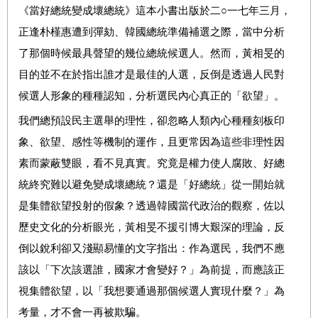
《當好總統變成壞總統》這本小書出版於二○一七年三月，
正逢朴槿惠遭到彈劾、韓國總統準備補選之際，當中分析
了那個時候最具聲望的幾位總統候選人。然而，黃相旻的
目的並不在於指出誰才是最佳的人選，反倒是透過人民對
候選人形象的種種認知，分析選民內心真正的「欲望」。
我們總預設民主選舉的理性，卻忽略人類內心種種刻板印
象、欲望、感性等機制的運作，且更常因為這些非理性因
素而蒙蔽雙眼，看不見真實。究竟是權力使人腐敗、好總
統終究難以避免變成壞總統？還是「好總統」從一開始就
是集體欲望投射的假象？透過韓國當代政治的觀察，佐以
歷史文化的分析眼光，黃相旻不援引博大艱深的理論，反
倒以銳利卻又淺顯易懂的文字指出：作為選民，我們不應
該以「下次該選誰，國家才會變好？」為前提，而應該正
視集體欲望，以「我想要通過那個候選人實現什麼？」為
考量，才不會一再被欺騙。