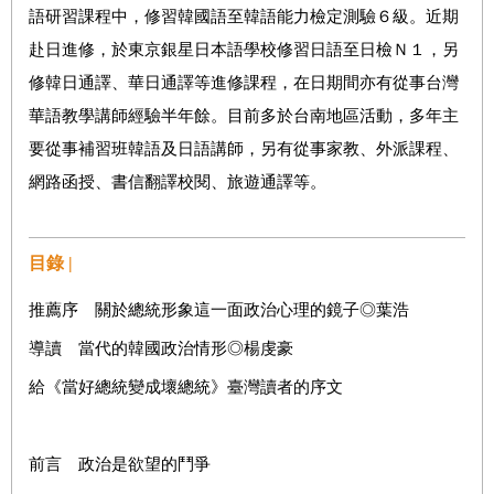
語研習課程中，修習韓國語至韓語能力檢定測驗６級。近期
赴日進修，於東京銀星日本語學校修習日語至日檢Ｎ１，另
修韓日通譯、華日通譯等進修課程，在日期間亦有從事台灣
華語教學講師經驗半年餘。目前多於台南地區活動，多年主
要從事補習班韓語及日語講師，另有從事家教、外派課程、
網路函授、書信翻譯校閱、旅遊通譯等。
目錄 |
推薦序 關於總統形象這一面政治心理的鏡子◎葉浩
導讀 當代的韓國政治情形◎楊虔豪
給《當好總統變成壞總統》臺灣讀者的序文
前言 政治是欲望的鬥爭