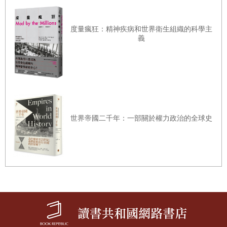
畫是丹麥心理學家，愛德加•魯賓（Edger Rubin）所發明
的，並以他的名字命名，人稱「魯賓花瓶」（Rubin
度量瘋狂：精神疾病和世界衛生組織的科學主
義
Vase）。「魯賓花瓶」是在說明每個人對同一事物有不同認
知，且這些認知取決於主觀的解釋，因此並沒有所謂完全的
真相；這也是表現人類不完美的「認知錯誤」時所使用的概
念。「一幅畫卻可以看出不同的兩種樣貌」的這個事實，足
以讓人們意識到：人類的認知是「不完全或不完美」的。
世界帝國二千年：一部關於權力政治的全球史
看待一名政治人物的心理，也會有「視錯覺」。任何政治人
物都同時擁有「好形象」和「壞形象」。然而，我們無法同
時看見兩種互不相同的樣貌，因為當我們想要一次同時看清
兩個面向時，心裡就會產生很大的混亂。這正是我們看待一
位特定政治領導人的方式。
所謂「對於選擇的後悔（決策後的心理失調）」，就是我們
看見了不想看到，或者無法看見期望事物時所產生的情緒。