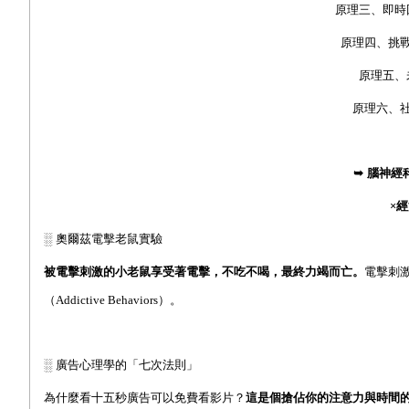
原理三、即時
原理四、挑
原理五、
原理六、
➥
腦神經
×
經
░
奧爾茲電擊老鼠實驗
被電擊刺激的小老鼠享受著電擊，不吃不喝，最終力竭而亡。
電擊刺
（Addictive Behaviors）。
░
廣告心理學的「七次法則」
為什麼看十五秒廣告可以免費看影片？
這是個搶佔你的注意力與時間