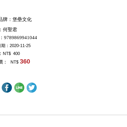
品牌：堡壘文化
：
何聖君
：9789869941044
日期：
2020-11-25
：
NT$ 400
360
價：
NT$