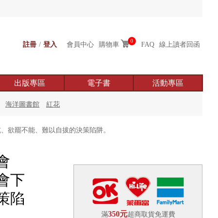
0
註冊
/
登入
會員中心
購物車
FAQ
線上讀者回函
出版專區
電子書
活動專區
海洋圖書館
紅花
坑、欲罷不能、難以自拔的決策陷阱。
會
會下
策陷
350元
滿
超商取貨免運費