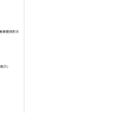
漸漸覺得對方
y（能力）