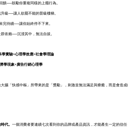
回饋──鼓勵你重複同樣的上癮行為。
戰升級──讓人欲罷不能的晉級樓梯。
未完待續──讓你始終停不下來。
社群依賴──沉浸其中，無法自拔。
科學實驗×心理學效應×社會學理論
濟學現象×廣告行銷心理學
激大腦「快感中樞」所帶來的是「獎勵」，刺激並無法滿足與療癒，而是會造成
的時代。
一個消費者要連續七次看到你的品牌或產品資訊，才能產生一定的信任