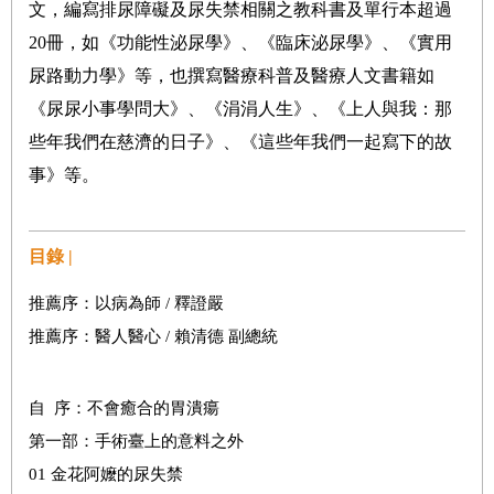
文，編寫排尿障礙及尿失禁相關之教科書及單行本超過
20冊，如《功能性泌尿學》、《臨床泌尿學》、《實用
尿路動力學》等，也撰寫醫療科普及醫療人文書籍如
《尿尿小事學問大》、《涓涓人生》、《上人與我：那
些年我們在慈濟的日子》、《這些年我們一起寫下的故
事》等。
目錄 |
推薦序：以病為師 / 釋證嚴
推薦序：醫人醫心 / 賴清德 副總統
自 序：不會癒合的胃潰瘍
第一部：手術臺上的意料之外
01 金花阿嬤的尿失禁