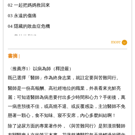
02 一起把媽媽救回來
03 永遠的傷痛
04 隱藏的敗血症危機
05 意外的裂縫
more
06 就差一個步驟
書摘 |
07 流個不停的血水
〈推薦序1〉以病為師（釋證嚴）
第二部 醫療現場的長期關懷
既已選擇「醫師」作為終身志業，就註定要與苦難同行。
08 忘不了的那個眼神
醫師是一份高報酬、高社經地位的職業，外表看來光鮮亮
麗；可知道醫師為病患要付出多少時間和心力？手術後，萬
09 永恆的苦難與負擔
一病患預後不佳，或高燒不退、或反覆感染，主治醫師不免
10 讓她自由吧！
懸著一顆心，食不知味、寢不安席，內心多麼糾結啊！
11 令人心酸的笑容
除了泌尿方面的專業著作外，《與苦難同行》是郭漢崇醫師
12 手術後的一場惡夢
有關醫療人文的第三本書。花蓮慈濟醫院每天接觸過的國內