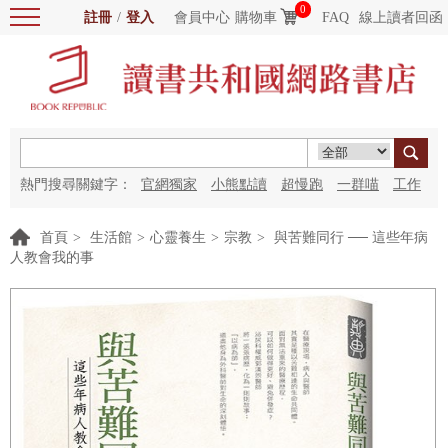
0
註冊
/
登入
會員中心
購物車
FAQ
線上讀者回函
熱門搜尋關鍵字：
官網獨家
小熊點讀
超慢跑
一群喵
工作
細胞
海洋圖書館
紅花
首頁
>
生活館
>
心靈養生
>
宗教
>
與苦難同行 ── 這些年病
人教會我的事