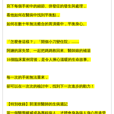
寫下每個手術中的細節、併發症的發生與處理，
看他如何在醫病中找到平衡點，
如何在數十年無法癒合的胃潰瘍中，平衡身心。
「怎麼會這樣？」「開個小刀變住院」……
阿嬤的尿失禁、一起把媽媽救回來、醫師娘的補湯
16
個臨床案例背後，是令人揪心溫暖的生命故事。
每一次的手術無法重來，
卻可以在一次次的檢討中，找到下一次進步的動力！
【特別收錄】郭漢崇醫師的生病週記
當一個醫學權威成為專科病人，才體會身為病人身心所承受