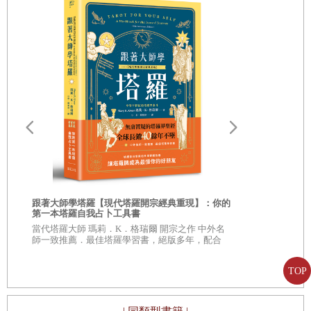
心聲。
書中最令人不捨的是郭醫師的公子家穎的病難。他為了熬夜
準備國考，只是騎車到學校附近買豆漿，就被一部逆向超速
闖紅燈的休旅車從側面撞擊，還拖行了十公尺。這一撞，骨
盆和小腸都被撞破裂，大腿也骨折了，給這位準醫師帶來無
盡的苦難。作為父母的，心都懸在孩子身上。郭太太租屋就
近照顧，郭醫師於每晚下班後就得趕飛機或搭火車北上陪伴
孩子，隔天一 早再趕搭飛機返回花蓮慈濟醫院上班；前後將
近一個月時間，那種惶惶然心不得安定的折磨，讓他一頭黑
髮都變灰白了。
跟著大師學塔羅【現代塔羅開宗經典重現】：你的
第一本塔羅自我占卜工具書
家穎的病難並沒有結束，九年之後，又因吃了一顆芭樂，芭
佛經預言：
當代塔羅大師 瑪莉．K．格瑞爾 開宗之作 中外名
本超人氣和尚
師一致推薦．最佳塔羅學習書，絕版多年，配合
樂籽卡住小腸，出現嚴重的腸阻塞。不僅要承受硬式鼻胃管
之書
佛經，真的
35 週年紀念版，重新修訂增補，全球長銷 40 餘年
不墜
插管的苦難，還經歷了三次手術的痛苦，做父母的看在眼
TOP
裡，恨不得以身代受。術後，郭太太愛子心切，用刮痧板為
家穎足足刮了三十分鐘的小腸經。說來不可思議，第二天孩