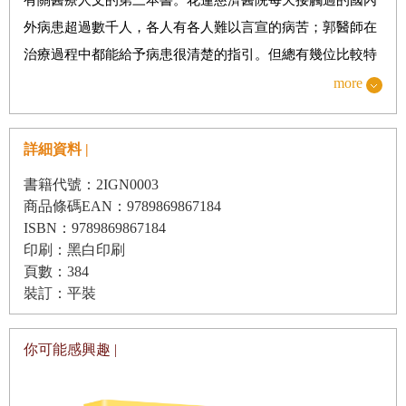
13 最痛苦的傷痕
外病患超過數千人，各人有各人難以言宣的病苦；郭醫師在
14 令人意外的結果
治療過程中都能給予病患很清楚的指引。但總有幾位比較特
15 兒子的腸阻塞
殊的病患，與郭醫師的生命產生連結，讓他忍不住要將相遇
more
的吉光片羽書寫下來。
第三部 體會當病人的痛
郭醫師在書中寫道：「我們必須要在病人的喜怒哀樂、生死
16 泌尿科醫師的生病週記
詳細資料 |
病痛間打轉，不僅是病人自己的苦難，我們也要承受病人的
後記：轉換對生命的態度
書籍代號：2IGN0003
苦難。」
商品條碼EAN：9789869867184
作為一位外科醫師，苦難是無可迴避的境遇。即便再嚴謹的
ISBN：9789869867184
印刷：黑白印刷
手術，因為病況千變萬化，一 旦不如己意，病患難免心生怨
頁數：384
懟。作為主治醫師也只能包容病患發洩情緒，修習「忍辱」
裝訂：平裝
行。還要勸慰病患再度進開刀房，總要找出肇禍的「元
兇」，時間拖長了，肇禍的源頭找到了，醫師就能對症給予
你可能感興趣 |
適當的處置。郭醫師說：「唯有幫病人解除他的痛苦時，我
們內心的壓力才能真正的解除。」這應該是所有醫師共同的