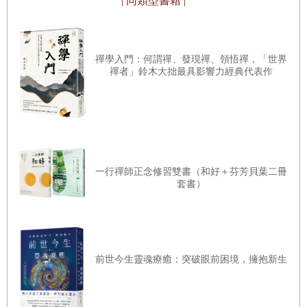
| 同類型書籍 |
子就排氣了，復原的速度超乎預期，終於正式揮別這場苦
難。
禪學入門：何謂禪、發現禪、領悟禪，「世界
郭醫師是泌尿科權威，自我警覺性很高，發現自己身上攝護
禪者」鈴木大拙最具影響力經典代表作
腺特殊抗原指數異常，透過攝護腺切片檢查，確認自己罹患
「攝護腺癌」；這種進行緩慢、且預後較好的癌症，對他來
說，是再熟悉不過的了。他毫不諱言地寫出從得病到手術這
段期間，人生的感悟。更推崇用達文西機器手臂做攝護腺根
治手術，術後傷口疼痛極微，術後的復原又很迅捷。儘管看
一行禪師正念修習雙書（和好＋芬芳貝葉二冊
病、開會、做研究、指導後進，已經占據郭醫師大部分時
套書）
間；只要人在花蓮，即便週末假日，他一定還要趕去醫院關
心每個住院病患的預後情形。病患病程的進展如何，才是他
心底最割捨不下的懸念。
前世今生靈魂療癒：突破眼前困境，擁抱新生
證嚴常說「以病為師」，病患才是醫師真正的老師。過去，
郭醫師一直是為病患解除病苦；現在角色互換，成了病患。