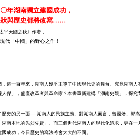
二
〇
年湖南
獨立建國成功，
現狀與歷史都將改寫……
太平天國之秋》作者，
現代「中國」的野心之作！
國，這一百年來，湖南人幾乎主導了中國現代史的舞台。究竟湖南人
靈人傑」，盛產改革者與革命家？本書重新建構「湖南史觀」，探究
了歷史的另一面──湖南人的民族主義。對湖南人而言，曾國藩、郭
「湖南本地的先烈先賢」。而三個世代湖南人的現代化追求，更在一
建國成功，今日歷史的寫法將會大大的不同。