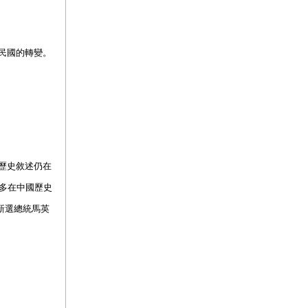
民國的轉變。
歷史敘述仍在
多在中國歷史
新選總統馬英