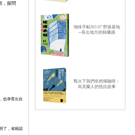
而，探問
地味手帖NO.07 野孩基地
─長出地方的歸屬感
戰火下我們依然喝咖啡：
烏克蘭人的抵抗故事
，也孕育出自
明了，省籍認