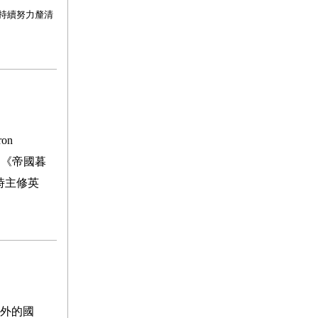
持續努力釐清
ron
、《帝國暮
時主修英
外的國