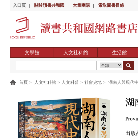
入口頁
|
關於讀書共和國
|
大量團購
|
索取圖書目錄
文學館
人文社科館
生活館
首頁
>
人文社科館
>
人文科普
>
社會史地
>
湖南人與現代中
湖
Provi
出版