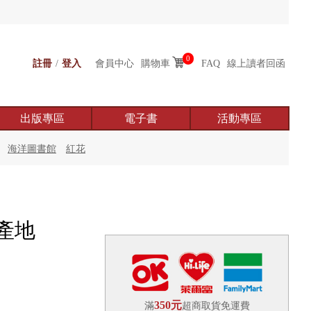
0
註冊
/
登入
會員中心
購物車
FAQ
線上讀者回函
出版專區
電子書
活動專區
海洋圖書館
紅花
產地
350元
滿
超商取貨免運費