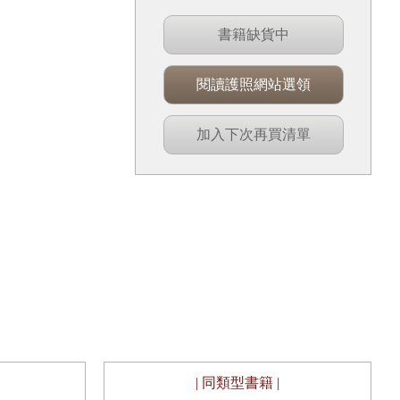
書籍缺貨中
閱讀護照網站選領
加入下次再買清單
| 同類型書籍 |