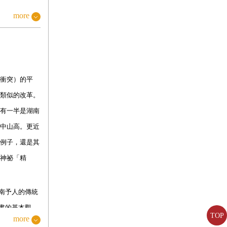
more
衝突）的平
類似的改革。
有一半是湖南
中山高。更近
例子，還是其
神祕「精
南予人的傳統
書的基本觀
TOP
more
之而來的所有政