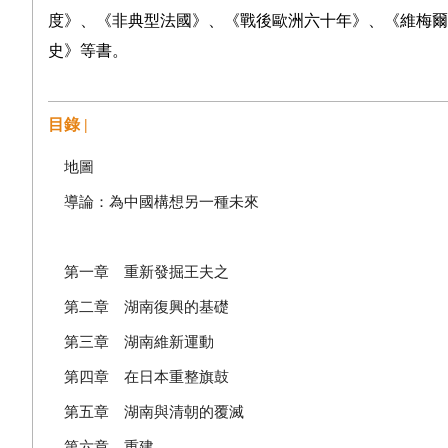
度》、《非典型法國》、《戰後歐洲六十年》、《維梅爾
史》等書。
目錄 |
地圖
導論：為中國構想另一種未來
第一章 重新發掘王夫之
第二章 湖南復興的基礎
第三章 湖南維新運動
第四章 在日本重整旗鼓
第五章 湖南與清朝的覆滅
第六章 重建