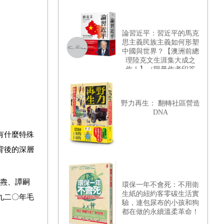
論習近平：習近平的馬克
思主義民族主義如何形塑
中國與世界？【澳洲前總
理陸克文生涯集大成之
作！】（限量作者印簽
版）
野力再生： 翻轉社區營造
DNA
有什麼特殊
背後的深層
嵩燾、譚嗣
環保一年不會死：不用衛
生紙的紐約客零碳生活實
九二〇年毛
驗，連包尿布的小孩和狗
都在做的永續溫柔革命！