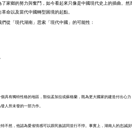
為了家鄉的努力與奮鬥，如今看起來只像是中國現代史上的插曲。然
向革命以及當代中國轉型困境的起點。
我們從「現代湖南」思索「現代中國」的可能性：
？
一個具有獨特性格的地區，類似孟加拉或蘇格蘭，既為更大國家的建造付出心力
為發人所未發的一部力作。
拉特不然，他認為愛省情感可以跟民族認同並行不悖。事實上，湖南人的忠誠說