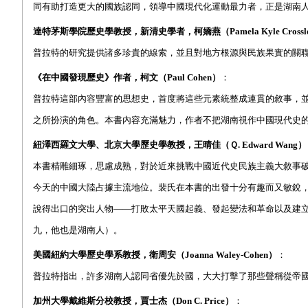
同有助打造更大的國族認同，領導中國現代化運動最力者，正是湖南
達特茅斯學院歷史學教授，新清史學者，柯嬌燕（
Pamela Kyle Crossl
普拉特的研究提供諸多珍貴的線索，並且對地方根源與民族果實的關
《在中國發現歷史》作者，柯文（
Paul Cohen
）
：
普拉特這部內容豐富的思想史，首度將這些元素統整成連貫的敘事，
之所扮演的角色。本書內容充滿魅力，作者不把湖南視作中國現代史
紐澤西羅文大學、北京大學歷史學教授，王晴佳（Ｑ
. Edward Wang
）
本書精雕細琢，思慮成熟，對於近來挑戰中國近代史民族主義大敘事
今天的中國大陸占據主流地位。裴氏在本書的出發十分有趣而又敏銳
說得出口的突出人物——打敗太平天國起義、發起變法和革命以及建
九，他也是湖南人）。
美國紐約大學歷史學系教授，衛周安（
Joanna Waley-Cohen
）
：
普拉特指出，許多湖南人認同省優先於國，大大打擊了那些聲稱從帝
加州大學戴維斯分校教授，賈士杰（
Don C. Price
）
：