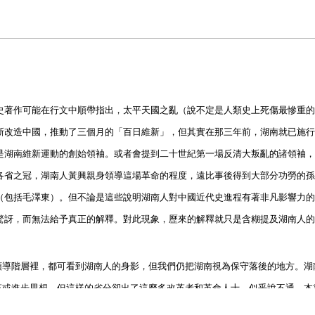
史著作可能在行文中順帶指出，太平天國之亂（說不定是人類史上死傷最慘重的
新改造中國，推動了三個月的「百日維新」，但其實在那三年前，湖南就已施行
是湖南維新運動的創始領袖。或者會提到二十世紀第一場反清大叛亂的諸領袖，
各省之冠，湖南人黃興親身領導這場革命的程度，遠比事後得到大部分功勞的孫
（包括毛澤東）。但不論是這些說明湖南人對中國近代史進程有著非凡影響力的
驚訝，而無法給予真正的解釋。對此現象，歷來的解釋就只是含糊提及湖南人的
領導階層裡，都可看到湖南人的身影，但我們仍把湖南視為保守落後的地方。湖
革或進步思想，但這樣的省分卻出了這麼多改革者和革命人士，似乎說不通。本
的認識，建立在一普獲認可但其實有待商榷的看法上：中國的現代性──和隨