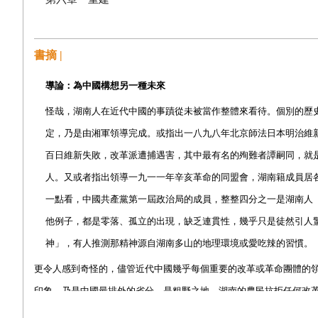
第七章 毛澤東與湖南自治運動
跋：湖南與中國
書摘 |
導論：為中國構想另一種未來
誌謝
怪哉，湖南人在近代中國的事蹟從未被當作整體來看待。個別的歷
定，乃是由湘軍領導完成。或指出一八九八年北京師法日本明治維
百日維新失敗，改革派遭捕遇害，其中最有名的殉難者譚嗣同，就
人。又或者指出領導一九一一年辛亥革命的同盟會，湖南籍成員居
一點看，中國共產黨第一屆政治局的成員，整整四分之一是湖南人
他例子，都是零落、孤立的出現，缺乏連貫性，幾乎只是徒然引人
神」，有人推測那精神源自湖南多山的地理環境或愛吃辣的習慣。
更令人感到奇怪的，儘管近代中國幾乎每個重要的改革或革命團體的
印象，乃是中國最排外的省分，是粗野之地，湖南的農民抗拒任何改
點，乃是這樣的矛盾之所以讓人覺得弔詭，完全因為我們對中國近代史