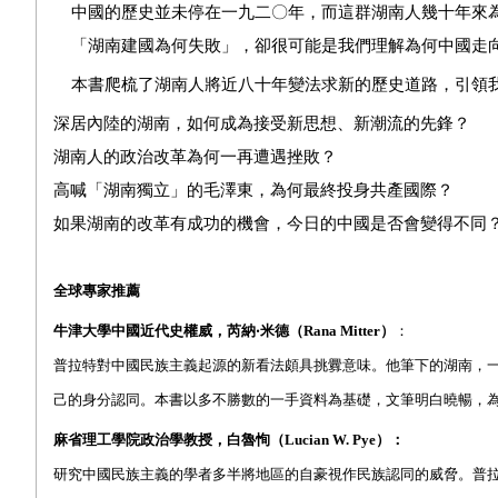
中國的歷史並未停在一九二〇年，而這群湖南人幾十年來
「湖南建國為何失敗」，卻很可能是我們理解為何中國走
本書爬梳了湖南人將近八十年變法求新的歷史道路，引領
深居內陸的湖南，如何成為接受新思想、新潮流的先鋒？
湖南人的政治改革為何一再遭遇挫敗？
高喊「湖南獨立」的毛澤東，為何最終投身共產國際？
如果湖南的改革有成功的機會，今日的中國是否會變得不同
全球專家推薦
牛津大學中國近代史權威，芮納‧米德（
Rana Mitter
）
：
普拉特對中國民族主義起源的新看法頗具挑釁意味。他筆下的湖南，
己的身分認同。本書以多不勝數的一手資料為基礎，文筆明白曉暢，
麻省理工學院政治學教授，白魯恂（
Lucian W. Pye
）：
研究中國民族主義的學者多半將地區的自豪視作民族認同的威脅。普