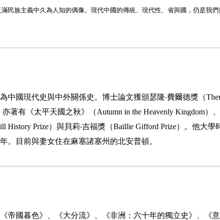
反滿民族主義中久為人知的偶像。現代中國的傳統、現代性、省與國，仍是我們
為中國現代史與中外關係史。博士論文獲頒瑟隆‧費爾德獎（
The
。亦著有《太平天國之秋》（
Autumn in the Heavenly Kingdom
）
ll History Prize
）與貝莉‧吉福獎（
Baillie Gifford Prize
）。他大學
年。目前與妻女住在麻塞諸塞州的北安普頓。
《帝國暮色》、《大分流》、《非洲：六十年的獨立史》、《意