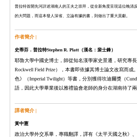
普拉特首開先河詳述湖南人的王夫之崇拜，從全新角度呈現這位晚清
的大問題，而這本發人深省、立論有據的書，則做出了重大貢獻。
作者簡介 |
史蒂芬．普拉特Stephen R. Platt
（漢名：裴士鋒）
耶魯大學中國史博士，師從知名漢學家史景遷，研究專長
Rockwell Field Prize
），本書即依據其博士論文改寫而成
色》（
Imperial Twilight
）等書，分別獲得坎迪爾獎（
Cundi
語，因此大學畢業後以雅禮協會老師的身分在湖南待了兩
譯者簡介 |
黃中憲
政治大學外交系畢，專職翻譯，譯有《太平天國之秋》、