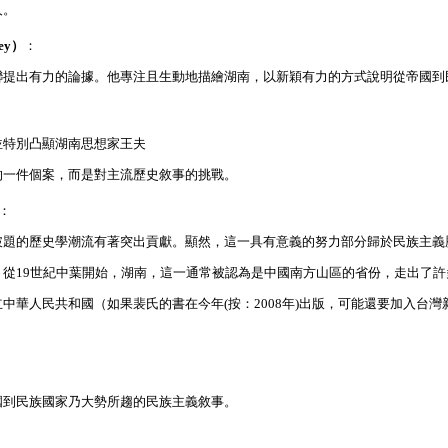
人。
ey
）
：
聯提出有力的論據。他專注且生動地描繪湖南，以新穎有力的方式說明從帝國到
並特別凸顯湖南思想家王夫
的一件個案，而是對主流歷史敘事的挑戰。
：
破題的歷史學潮流有著突出貢獻。顯然，這一具有意義的努力部分歸於民族主義
，從
19
世紀中葉開始，湖南，這一通常被認為是中國南方山區的省份，走出了許
立中華人民共和國（如果裴氏的書在今年
(
按：
2008
年
)
出版，可能還要加入台灣
國到民族國家乃大勢所趨的民族主義敘事。