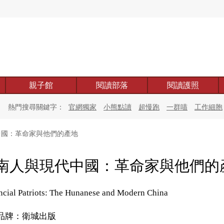
親子館
閱讀部落
閱讀護照
熱門搜尋關鍵字：
官網獨家
小熊點讀
超慢跑
一群喵
工作細胞
國：革命家與他們的產地
南人與現代中國：革命家與他們的
ncial Patriots: The Hunanese and Modern China
品牌：衛城出版