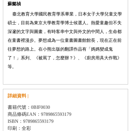
蘇懿禎
臺北教育大學國民教育學系畢業，日本女子大學兒童文學
碩士，目前為東京大學教育學博士候選人。熱愛童趣但不失
深邃的文字與圖畫，有時客串中文與外文的中間人，生命都
在童書裡漫步。夢想成為一位童書圖書館館長，現在正在前
往夢想的路上。在小熊出版的翻譯作品有「媽媽變成鬼
了！」系列、《被罵了，怎麼辦？》、《廚房用具大作戰》
等。
詳細資料 |
書籍代號：0BIF0030
商品條碼EAN：9789865593179
ISBN：9789865593179
印刷：全彩