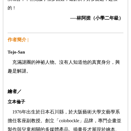
的！
──
林阿搓（小學二年級）
作者簡介 |
Tojo-San
充滿謎團的神祕人物。沒有人知道他的真實身分，興
趣是解謎。
繪者／
立本倫子
1976
年出生於日本石川縣，於大阪藝術大學文藝學系
擔任客座副教授。創立「
colobockle
」品牌，專門企畫並
製作與兒童相關的多媒體產品。插畫長才展現於繪本、