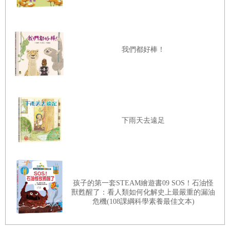
我們都好棒！
下雨天去遠足
孩子的第一套STEAM繪遊書09 SOS！石油怪
獸甦醒了：看人類如何化解史上最嚴重的漏油
危機(108課綱科學素養最佳文本)