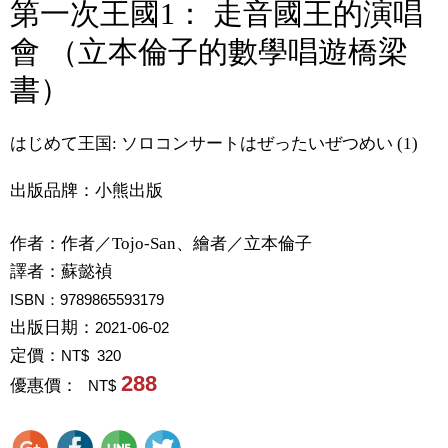
第一次王國1： 走音國王的演唱
會 （立本倫子的數學唱遊橋梁
書）
はじめて王国: ソロコンサートはぜったいぜつめい (1)
出版品牌：小熊出版
作者：
作者／Tojo-San、繪者／立本倫子
譯者：
蘇懿禎
ISBN：9789865593179
出版日期：
2021-06-02
定價：
NT$ 320
288
優惠價：
NT$