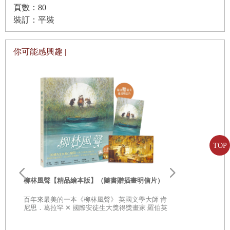
頁數：80
裝訂：平裝
你可能感興趣 |
TOP
李歐‧李奧尼
親子共讀引導
柳林風聲【精品繪本版】（隨書贈插畫明信片）
20世紀最具
部經典，一
百年來最美的一本《柳林風聲》 英國文學大師 肯
子思考自己
尼思．葛拉罕 ✕ 國際安徒生大獎得獎畫家 羅伯英
潘 ✕ 翻譯名家 李靜宜 不容錯過的繪本經典，帶你
領略經典童話之美