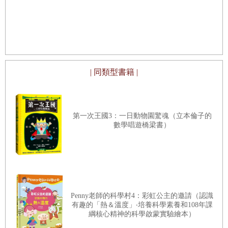
| 同類型書籍 |
第一次王國3：一日動物園驚魂（立本倫子的
數學唱遊橋梁書）
Penny老師的科學村4：彩虹公主的邀請（認識
有趣的「熱＆溫度」‧培養科學素養和108年課
綱核心精神的科學啟蒙實驗繪本）