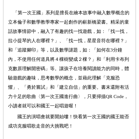
「第一次王國」系列是擅長在繪本故事中融入數學概念的
立本倫子和數學教學專家一起創作的嶄新橋梁書。精采的童
話故事情節中，融入了有趣的找一找遊戲，如：「找一找，
拉小提琴的人在哪裡？」、「找一找，星星音符在哪裡？」
和「追蹤腳印」等，以及數學謎題，如：「如何在3分鐘
內，不使用任何道具將４棵樹變成２棵？」和「利用卡布列
克數原理解開密碼」等。讓孩子在培養閱讀能力的同時，體
驗遊戲的趣味，思考數學的概念，並藉此理解「克服恐
懼」、「勇於嘗試」和「建立自信」的重要。書末還附有活
力十足的歌曲〈第一次王國進行曲〉，只要掃描QR Code，
小讀者就可以和國王一起唱遊喔！
國王的演唱會就要開始嘍！快看第一次王國的國王能否
成功克服唱歌走音的大挑戰吧！