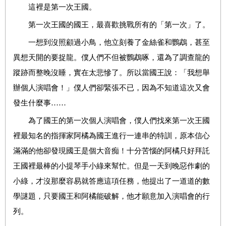
這裡是第一次王國。
第一次王國的國王，最喜歡挑戰所有的「第一次」了。
一想到沒照顧過小鳥，他立刻養了金絲雀和鸚鵡，甚至
異想天開的要捉龍。僕人們不但被鸚鵡啄，還為了調查龍的
蹤跡而整晚沒睡，實在太悲慘了。所以當國王說：「我想舉
辦個人演唱會！」僕人們卻緊張不已，因為不知道這次又會
發生什麼事……
為了國王的第一次個人演唱會，僕人們找來第一次王國
裡最知名的指揮家阿橘為國王進行一連串的特訓，原本信心
滿滿的他卻發現國王是個大音痴！十分苦惱的阿橘只好拜託
王國裡最棒的小提琴手小綠來幫忙。但是一天到晚惡作劇的
小綠，才沒那麼容易就答應這項任務，他提出了一道道的數
學謎題，只要國王和阿橘能破解，他才願意加入演唱會的行
列。