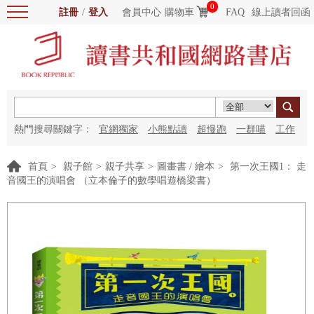
0
註冊
/
登入
會員中心
購物車
FAQ
線上讀者回函
熱門搜尋關鍵字：
官網獨家
小熊點讀
超慢跑
一群喵
工作
細胞
海洋圖書館
紅花
首頁
>
親子館
>
親子共享
>
圖畫書 / 繪本
>
第一次王國1： 走
音國王的演唱會 （立本倫子的數學唱遊橋梁書）