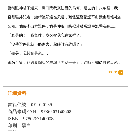
警衛眼神瞄了過來，開口問我來訪目的為何。過去的十八年裡，我一
第十七章 路障
直是駐外記者，編輯總部遠在天邊，難怪這警衛認不出我也是報社的
第十八章 喪禮
記者。他要求出示證件，我手伸進口袋裡才發現證件沒帶在身上。
第十九章 背叛
「真是的！」我驚呼，皮夾被我忘在家裡了。
第二十章 總編輯
「沒帶證件您就不能進去。您跟誰有約嗎？」
「聽著，我其實是來……」
說來可笑，花邊新聞版的主編「閒話一哥」，這時不知從哪冒出來，
大喇喇誇張地說著： 「這不就是新來的總編嗎！是新來的總編！」
more
眾祕書群裡的其中一位向我們這跑了過來，連忙澄清是場誤會，此時
的警衛已羞愧地恨不得鑽進地洞躲起來。那時我心中自問，該不會這
詳細資料 |
就是個徵兆，提醒著這一切將會比我想像中的還更困難重重。畢竟，
書籍代號：0ELG0139
被他擋在門口的這號人物，可是西班牙史上最令人跌破眼鏡、難以置
商品條碼EAN：9786263140608
信的新任報社總編輯。
ISBN：9786263140608
印刷：黑白
就報紙發行遍及全國的報社而言，位居總編輯者大多已在政治圈樹立