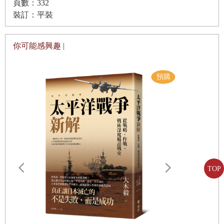
頁數：332
權勢，或是終其一生在陰謀詭計及競爭敵對中爭權奪位後，才可能坐
裝訂：平裝
上此位。一直以來僅帶著記事本與老Nikon相機的我，不過是個從被
世人遺忘卻充斥戰亂的偏遠國度裡發送報導回國的駐外記者，不斷地
你可能感興趣 |
在不見終點的革命中旅行著。我從沒管理過任何團隊，也從未曾擁有
過國內任何一位政治人物或企業家的電話。對於報社編輯總部，我向
來不感興趣，認定這輩子可以懷抱著已有的小小成就，不用使喚別人
也不用被使喚，好好過日子。
但那時的我，接下的不僅不是一般的主管職，甚至還是編輯總部的總
編輯大任。
在這間報社內最貴氣逼人的辦公室裡，近三十年來有許多重大決策及
獨家新聞在此談定，足以擊潰政府，摧毀（或挽救）某人政治生涯，
TOP
揭露國家機密、陰謀策劃等。《世界報》（El Mundo）的總編輯室，
遠野物語：
一直以來都是我國最具影響力的核心權力之一，無論是君王、法官、
——日本民
「鄉土」的
部長、名人、作者、歌手、地方權貴人士及其追隨者，無一不奉承。
儘管近幾年其重要性已漸漸衰退，仍是有權勢者所畏懼的場域之一。