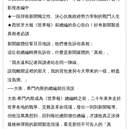
影視改編中
★一段捍衛新聞獨立性、決心抗衡政經勢力宰制的戰鬥人生
★西班牙大報《世界報》前總編的良心告白！好奇新聞製造
真相者必讀
新聞媒體信誓旦旦地說，他們會告訴你真相；
這位前總編輯將告訴你，什麼是新聞媒體的「真相」。
「我永遠和記者與讀者站在同一陣線。
該我離開這裡的那天，我的背包會與今天帶來的一樣，輕盈
沒負擔。」
──大衛．希門內斯的總編就任演說
大衛‧希門內斯成為《世界報》總編輯之前，二十年來奔走於
世界各地的戰爭、災難及革命現場，發出一則則新聞報導。
但他沒萬萬想到，回到報社總部擔任總編，才讓他真正涉身
最槍林彈雨的新聞製造現場，看見那些不可告人的「真