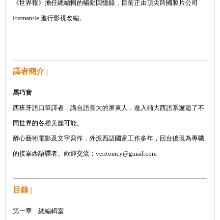
《世界報》擔任總編輯的暢銷回憶錄，目前正由頂尖跨國製片公司
Fremantle 進行影視改編。
譯者簡介 |
馬巧音
西班牙語口筆譯者，講台語長大的屏東人，進入輔大西語系邂逅了不
同世界的各種美麗可能。
醉心藝術電影及文字寫作，外派西語國家工作多年，回台後現為專職
的接案西語譯者。歡迎交流：veritomcy@gmail.com
目錄 |
第一章 總編輯室