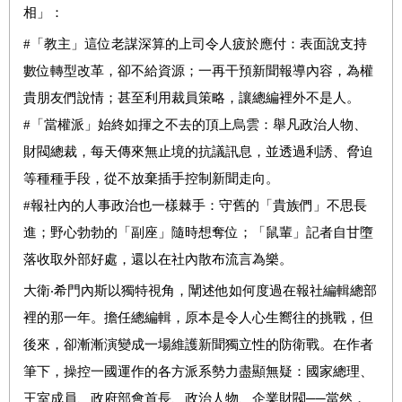
相」：
#「教主」這位老謀深算的上司令人疲於應付：表面說支持
數位轉型改革，卻不給資源；一再干預新聞報導內容，為權
貴朋友們說情；甚至利用裁員策略，讓總編裡外不是人。
#「當權派」始終如揮之不去的頂上烏雲：舉凡政治人物、
財閥總裁，每天傳來無止境的抗議訊息，並透過利誘、脅迫
等種種手段，從不放棄插手控制新聞走向。
#報社內的人事政治也一樣棘手：守舊的「貴族們」不思長
進；野心勃勃的「副座」隨時想奪位；「鼠輩」記者自甘墮
落收取外部好處，還以在社內散布流言為樂。
大衛‧希門內斯以獨特視角，闡述他如何度過在報社編輯總部
裡的那一年。擔任總編輯，原本是令人心生嚮往的挑戰，但
後來，卻漸漸演變成一場維護新聞獨立性的防衛戰。在作者
筆下，操控一國運作的各方派系勢力盡顯無疑：國家總理、
王室成員、政府部會首長、政治人物、企業財閥──當然，