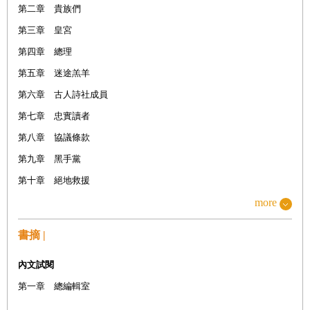
第二章 貴族們
第三章 皇宮
第四章 總理
第五章 迷途羔羊
第六章 古人詩社成員
第七章 忠實讀者
第八章 協議條款
第九章 黑手黨
第十章 絕地救援
第十一章 寒冬
more
第十二章 系統
書摘 |
第十三章 編輯總部的鼠輩
內文試閱
第十四章 王后
第一章 總編輯室
第十五章 工會人
第十六章 英屬澤西島