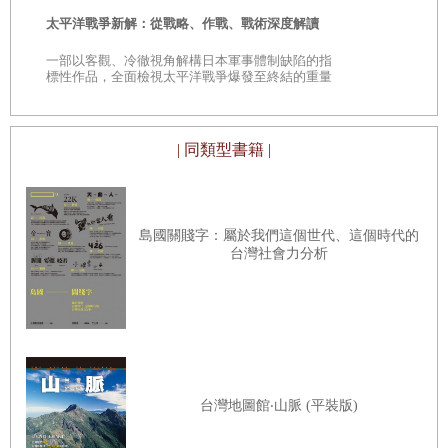
時
太平洋戰爭新解：從戰略、作戰、戰術深度解讀
我踏進來時，正是媒體大環境最差的時期。那時我們報社的實體報紙
是
一部以客觀、冷徹視角解構日本軍事體制缺陷的指
流通量，七年來連續衰退，總跌幅超過六○％，只好引進更多廣告，
巔
標性作品，全面檢視太平洋戰爭爆發至終結的重量
級著作
變成多達半數版面全是廣告，人人活在經濟危機導致的低氣壓中，甚
至出現因為不願意支付記者的計程車費，就乾脆不去報導某些新聞的
| 同類型書籍 |
狀況。
《世界報》為國內數位報紙的先驅之一，但《國家報》（el País）已
奪走我們在網路世界的領先地位。報社編輯總部士氣低落，多年來減
島國關賤字：屬於我們這個世代、這個時代的
薪又裁員，但受創最重的，其實是已擔任四分之一個世紀任期的時任
台灣社會力分析
總編兼報社創辦人貝德羅．何達（Pedro Jota Ramírez）。至於因為遲
遲沒能繼承何達的總編輯職位，而總被我們戲稱為「查爾斯王子」的
卡希米洛．賈西亞（Casimiro García- Abadillo），縱使終於坐上了等
待許久的總編大位，也只撐了十五個月便被迫讓位。國家整體背負著
經濟受創的傷痕，又遭遇自轉型民主法治社會以來前所未有的緊張政
台灣地圖館‧山脈 (平裝版)
治局勢，害怕失去特權而緊抓不放的既得利益者，與對既有政權造成