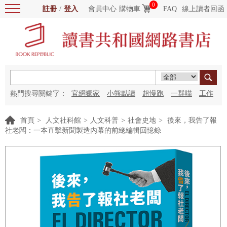
0
註冊
/
登入
會員中心
購物車
FAQ
線上讀者回函
熱門搜尋關鍵字：
官網獨家
小熊點讀
超慢跑
一群喵
工作
細胞
海洋圖書館
紅花
首頁
>
人文社科館
>
人文科普
>
社會史地
>
後來，我告了報
社老闆：一本直擊新聞製造內幕的前總編輯回憶錄