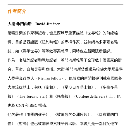
作者簡介 |
大衛‧希門內斯 David Jiménez
屢獲殊榮的作家和記者，也是西班牙重要媒體《世界報》的前總編
輯。目前是西語版《紐約時報》的專欄作家，並持續為多家著名雜
誌，如《浮華世界》等等做專案報導，同時也在新聞院所授課。
作為一名駐外記者和戰地記者，希門內斯報導了全球數十個國家的衝
突、革命、自然災害和危機。大衛‧希門內斯曾獲選為哈佛大學尼曼學
人獎學金得獎人（Nieman fellow）。他所寫的新聞報導刊載在國際各
大主流媒體上，包括《衛報》、《星期日泰晤士報》、《多倫多星
報》（The Toronto Star）和《晚郵報》（Corriere della Sera）上，他
也為 CNN 和 BBC 撰稿。
他的著作《雨季的孩子》、《被遺忘的亞洲碎片》、《喀布爾的門
僮》（暫譯）也已被翻譯成六種語言出版。本書則是一部關於他在