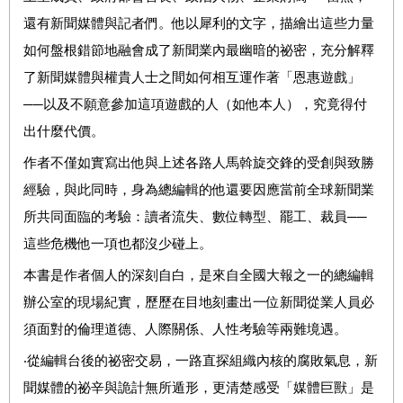
還有新聞媒體與記者們。他以犀利的文字，描繪出這些力量
如何盤根錯節地融會成了新聞業內最幽暗的祕密，充分解釋
了新聞媒體與權貴人士之間如何相互運作著「恩惠遊戲」
──以及不願意參加這項遊戲的人（如他本人），究竟得付
出什麼代價。
作者不僅如實寫出他與上述各路人馬斡旋交鋒的受創與致勝
經驗，與此同時，身為總編輯的他還要因應當前全球新聞業
所共同面臨的考驗：讀者流失、數位轉型、罷工、裁員──
這些危機他一項也都沒少碰上。
本書是作者個人的深刻自白，是來自全國大報之一的總編輯
辦公室的現場紀實，歷歷在目地刻畫出一位新聞從業人員必
須面對的倫理道德、人際關係、人性考驗等兩難境遇。
‧從編輯台後的祕密交易，一路直探組織內核的腐敗氣息，新
聞媒體的祕辛與詭計無所遁形，更清楚感受「媒體巨獸」是