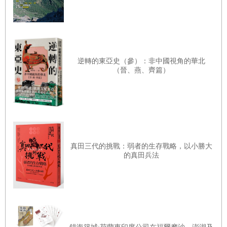
威脅的新政黨，以及向掌權者卑躬屈膝的某些媒體，趁我們正脆弱
時，聯合重擊媒體新聞自由，程度可謂自佛朗哥獨裁政權結束以來最
為嚴重。
究竟是哪個環節出了錯？
逆轉的東亞史（參）：非中國視角的華北
（晉、燕、齊篇）
◈
與警衛釐清誤會之後，我繼續朝著報社的編輯總部走去，同時一陣熟
悉的胃刺痛感跑了上來，成為記者之後，我每每遇到重大事件與抉擇
時總是如此。例如，第一次聽到：「希門內斯，卡拉班切區
真田三代的挑戰：弱者的生存戰略，以小勝大
（Carabanchel）有抗議活動，你快去。」而被派出門採訪時；還有為
的真田兵法
了設立亞洲特派新聞中心，我所搭的班機飛抵香港的那刻；以及，滿
懷可能會碰到《危險年代》（The Year of Living Dangerously）電影裡
曾出現的奇幻境遇，甚至連多重口袋戰略背心都穿好了，首次出發面
對天災與戰爭混亂現場的那個當下。然後我很快就覺悟了，知道自己