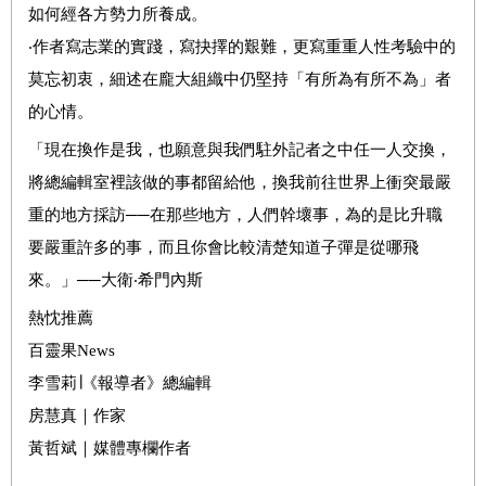
如何經各方勢力所養成。
‧作者寫志業的實踐，寫抉擇的艱難，更寫重重人性考驗中的
莫忘初衷，細述在龐大組織中仍堅持「有所為有所不為」者
的心情。
「現在換作是我，也願意與我們駐外記者之中任一人交換，
將總編輯室裡該做的事都留給他，換我前往世界上衝突最嚴
重的地方採訪──在那些地方，人們幹壞事，為的是比升職
要嚴重許多的事，而且你會比較清楚知道子彈是從哪飛
來。」──大衛‧希門內斯
熱忱推薦
百靈果News
李雪莉∣《報導者》總編輯
房慧真｜作家
黃哲斌｜媒體專欄作者