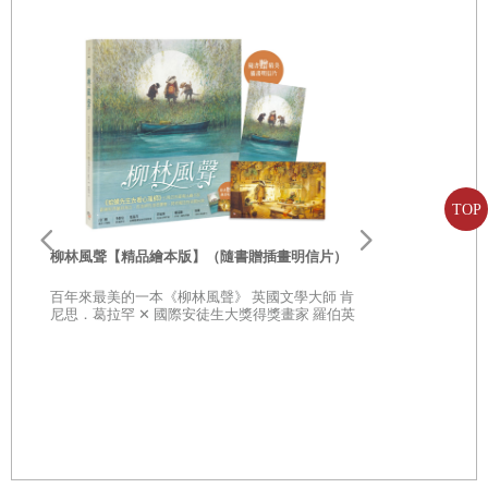
TOP
李歐‧李奧尼
親子共讀引導
柳林風聲【精品繪本版】（隨書贈插畫明信片）
20世紀最具
部經典，一
百年來最美的一本《柳林風聲》 英國文學大師 肯
子思考自己
尼思．葛拉罕 ✕ 國際安徒生大獎得獎畫家 羅伯英
潘 ✕ 翻譯名家 李靜宜 不容錯過的繪本經典，帶你
領略經典童話之美