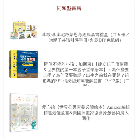
| 同類型書籍 |
李歐‧李奧尼啟蒙思考經典套書禮盒（共五冊／
贈親子共讀引導手冊+創意DIY色紙組）
問個不停的小孩，加斯東1【建立孩子價值觀
＆世界觀的第一本親子哲學繪本】：為什麼要
上學？為什麼要聽話？出生之前我在哪兒？給
爸媽的SEL情緒認知萬能解答書（3~12歲）(二
版)
愛心線【世界公民素養必讀繪本】Amazon編輯
精選最佳童書&美國插畫家協會原創藝術展入
圍作