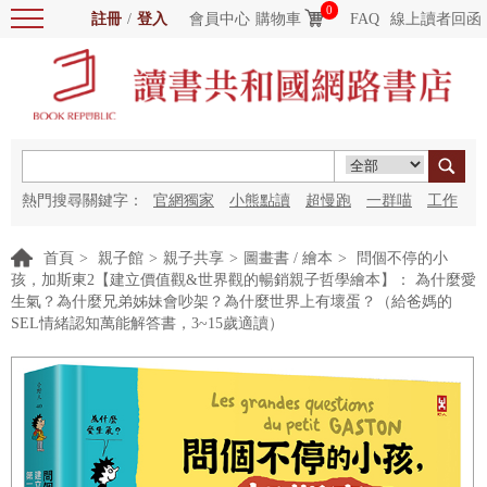
0
註冊
/
登入
會員中心
購物車
FAQ
線上讀者回函
熱門搜尋關鍵字：
官網獨家
小熊點讀
超慢跑
一群喵
工作
細胞
海洋圖書館
紅花
首頁
>
親子館
>
親子共享
>
圖畫書 / 繪本
>
問個不停的小
孩，加斯東2【建立價值觀&世界觀的暢銷親子哲學繪本】： 為什麼愛
生氣？為什麼兄弟姊妹會吵架？為什麼世界上有壞蛋？（給爸媽的
SEL情緒認知萬能解答書，3~15歲適讀）