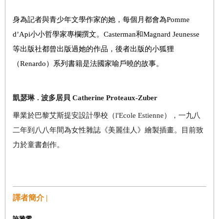
身為記者與青少年文學作家的她，每個月都會為Pomme
d’Api小小哲學家專欄撰文。Casterman和Magnard Jeunesse
等出版社都曾出版過她的作品，後者出版的小狐狸
（Renardo）系列書籍是法國家喻戶曉的故事。
凱瑟琳
波多居貝 Catherine Proteaux-Zuber
．
畢業於巴黎艾斯提安設計學校（l'Ecole Estienne），一九八
二年到八八年間為女性雜誌《美麗佳人》繪製插畫。目前致
力於童書創作。
譯者簡介 |
許雅雯