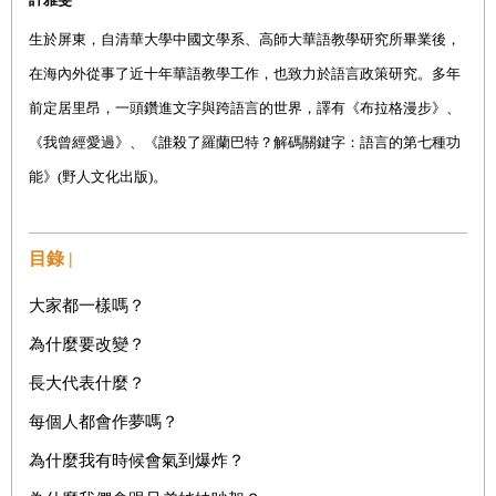
生於屏東，自清華大學中國文學系、高師大華語教學研究所畢業後，
在海內外從事了近十年華語教學工作，也致力於語言政策研究。多年
前定居里昂，一頭鑽進文字與跨語言的世界，譯有《布拉格漫步》、
《我曾經愛過》、《誰殺了羅蘭巴特？解碼關鍵字：語言的第七種功
能》
(
野人文化出版
)
。
目錄 |
大家都一樣嗎？
為什麼要改變？
長大代表什麼？
每個人都會作夢嗎？
為什麼我有時候會氣到爆炸？