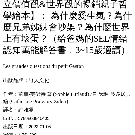
立價值觀&世界觀的暢銷親子哲
學繪本】： 為什麼愛生氣？為什
麼兄弟姊妹會吵架？為什麼世界
上有壞蛋？（給爸媽的SEL情緒
認知萬能解答書，3~15歲適讀）
Les grandes questions du petit Gaston
出版品牌：野人文化
作者：
蘇菲‧芙勞特 著 (Sophie Furlaud) / 凱瑟琳˙波多居貝
繪 (Catherine Proteaux-Zuber)
譯者：
許雅雯
ISBN：9789863846499
出版日期：
2022-01-05