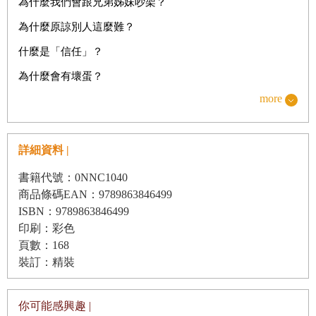
為什麼我們會跟兄弟姊妹吵架？
為什麼原諒別人這麼難？
什麼是「信任」？
為什麼會有壞蛋？
more
為什麼有些人沒有家？
我什麼時候才算長大？
詳細資料 |
我會一直都幸福快樂嗎？
書籍代號：0NNC1040
商品條碼EAN：9789863846499
ISBN：9789863846499
印刷：彩色
頁數：168
裝訂：精裝
你可能感興趣 |