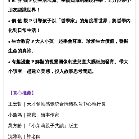
世
界
觀
P
從生活常識、生物知識到基礎科學，全方位帶小
●
朋友認識世界！
價
值
觀
P
引導孩子以「哲學家」的角度看世界，將哲學內
●
化到日常生活！
生命教育
P
大人小孩一起學會尊重、珍愛生命價值，發掘
●
生命的真諦。
有趣漫畫
P
鮮豔的視覺圖像刺激兒童大腦細胞發育。帶大
●
小讀者一起建立美感，投入故事思考問題。
【真心推薦】
王宏哲｜天才領袖感覺統合情緒教育中心執行長
小熊媽｜親職、繪本作家
吳方齡｜「小茉莉親子共讀」版主
沈雅琪｜神老師