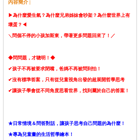
內容簡介 |
▶
為什麼愛生氣？為什麼兄弟姊妹會吵架？為什麼世界上有
壞蛋？
◀
問個不停的小孩加斯東，帶著更多問題回來了！／
＼
◆問問題，才聰明！◆
✔
孩子不再被要求閉嘴，爸媽不再被問到怕！
✔
沒有標準答案，只有從兒童視角出發的超展開哲學思考
✔
讓孩子學會從不同角度思看世界，找到屬於自己的答案！
★日常情境＆問答對話，讓孩子思考自己問題的為什麼！
★專為兒童畫的生活哲學繪本！