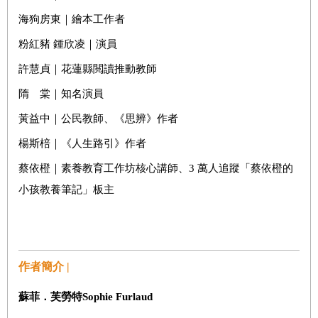
海狗房東｜繪本工作者
粉紅豬 鍾欣凌｜演員
許慧貞｜花蓮縣閲讀推動教師
隋 棠｜知名演員
黃益中｜公民教師、《思辨》作者
楊斯棓｜《人生路引》作者
蔡依橙｜素養教育工作坊核心講師、3 萬人追蹤「蔡依橙的
小孩教養筆記」板主
作者簡介 |
蘇菲．芙勞特
Sophie Furlaud