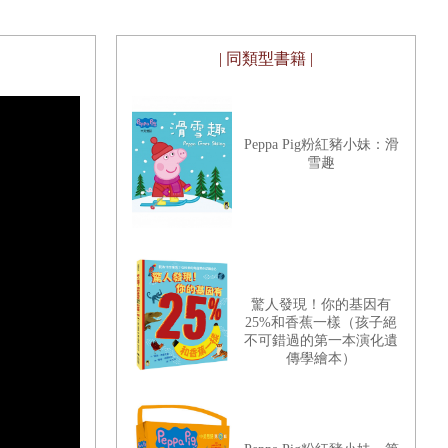
| 同類型書籍 |
Peppa Pig粉紅豬小妹：滑
雪趣
驚人發現！你的基因有
25%和香蕉一樣（孩子絕
不可錯過的第一本演化遺
傳學繪本）