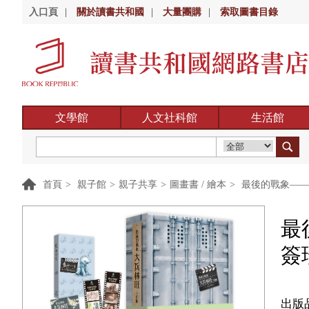
入口頁
|
關於讀書共和國
|
大量團購
|
索取圖書目錄
文學館
人文社科館
生活館
首頁
>
親子館
>
親子共享
>
圖畫書 / 繪本
>
最後的戰象——
最
簽
出版