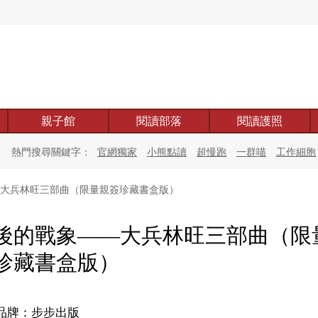
親子館
閱讀部落
閱讀護照
熱門搜尋關鍵字：
官網獨家
小熊點讀
超慢跑
一群喵
工作細胞
大兵林旺三部曲（限量親簽珍藏書盒版）
後的戰象——大兵林旺三部曲（限
珍藏書盒版）
品牌：步步出版