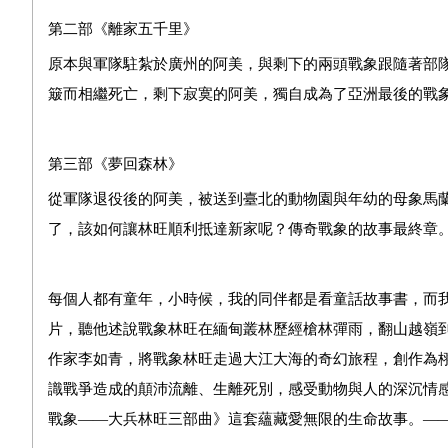
第二部《離家五千里》
原本與軍隊駐紮於廣州的阿美，與剩下的兩頭戰象跟隨著部
簸而相繼死亡，剩下寂寞的阿美，獨自成為了亞洲最後的戰
第三部《夢回森林》
從軍隊退役後的阿美，被送到臺北的動物園與年幼的母象馬
了，該如何讓林旺順利抵達新家呢？傳奇戰象的故事最終章
每個人都有童年，小時候，我的同伴都是看童話故事書，而
片，聽他述說戰象林旺在緬甸叢林歷經槍林彈雨，翻山越嶺
作家李如青，將戰象林旺走過大江大海的奇幻旅程，創作為
識戰爭造成的顛沛流離、生離死別，感受動物與人的深沉情
戰象——大兵林旺三部曲》這套蘊藏愛無限的生命故事。—