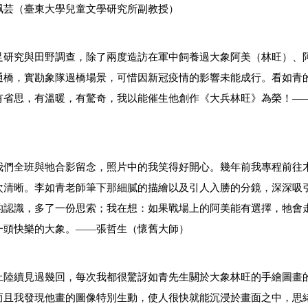
珮芸（臺東大學兒童文學研究所副教授）
足研究與田野調查，除了兩度造訪在軍中飼養過大象阿美（林旺）、
通橋，實勘象隊過橋場景，可惜因新冠疫情的影響未能成行。看如青
有省思，有溫暖，有驚奇，我以能催生他創作《大兵林旺》為榮！—
我們全班與牠合影留念，照片中的我笑得好開心。幾年前我專程前往
次清晰。李如青老師筆下那細膩的描繪以及引人入勝的分鏡，深深吸
的認識，多了一份思索；我在想：如果戰場上的阿美能有選擇，牠會
一頭快樂的大象。——張哲生（懷舊大師）
上陸續見過幾回，每次我都很驚訝如青先生關於大象林旺的手繪圖畫
而且我發現他畫的圖像特別生動，使人很快就能沉浸於畫面之中，思