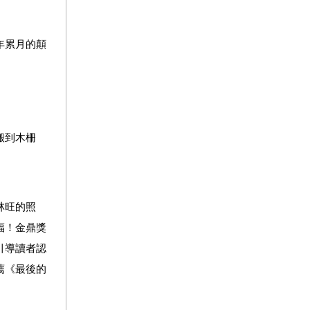
年累月的顛
搬到木柵
林旺的照
福！金鼎獎
引導讀者認
薦《最後的