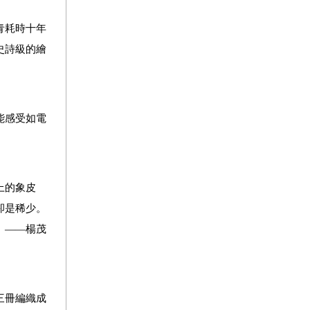
青耗時十年
史詩級的繪
能感受如電
上的象皮
卻是稀少。
。——楊茂
三冊編織成