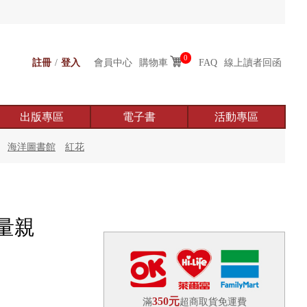
0
註冊
/
登入
會員中心
購物車
FAQ
線上讀者回函
出版專區
電子書
活動專區
海洋圖書館
紅花
量親
350元
滿
超商取貨免運費