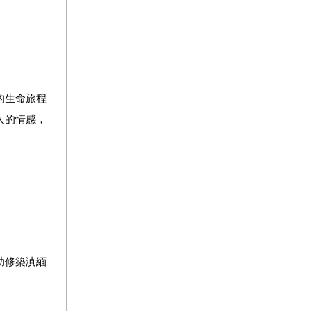
的生命旅程
人的情感，
助修築滇緬