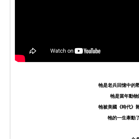
牠是老兵回憶中的
牠是當年動物
牠被美國《時代》
牠的一生牽動