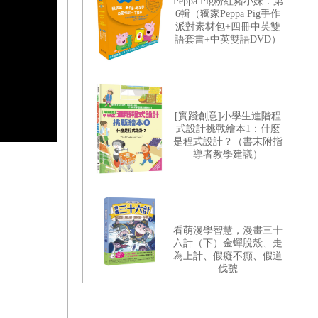
Peppa Pig粉紅豬小妹．第
6輯（獨家Peppa Pig手作
派對素材包+四冊中英雙
語套書+中英雙語DVD）
[實踐創意]小學生進階程
式設計挑戰繪本1：什麼
是程式設計？（書末附指
導者教學建議）
看萌漫學智慧，漫畫三十
六計（下）金蟬脫殼、走
為上計、假癡不癲、假道
伐虢