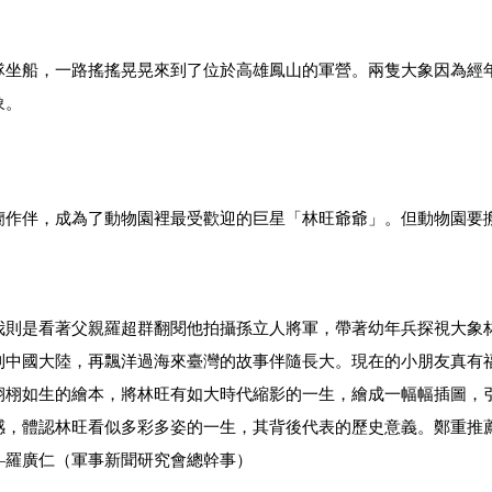
隊坐船，一路搖搖晃晃來到了位於高雄鳳山的軍營。兩隻大象因為經
象。
蘭作伴，成為了動物園裡最受歡迎的巨星「林旺爺爺」。但動物園要
。
我則是看著父親羅超群翻閱他拍攝孫立人將軍，帶著幼年兵探視大象
到中國大陸，再飄洋過海來臺灣的故事伴隨長大。現在的小朋友真有
栩栩如生的繪本，將林旺有如大時代縮影的一生，繪成一幅幅插圖，
感，體認林旺看似多彩多姿的一生，其背後代表的歷史意義。鄭重推
—羅廣仁（軍事新聞研究會總幹事）