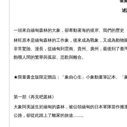
金
述
一頭來自緬甸森林的大象，卻牽動著海的彼岸、我們的歷史
林旺原本是緬甸森林的工作象，後來成為戰象，又成為動物
非常驚險、漫長，從緬甸到雲南、貴州、廣州，最後到了臺
飽嚐人間的繁華與孤寂、悲歡與離合。
★限量書盒版限定贈品：「象由心生」小象動畫筆記本、「
第一部《再見吧叢林》
大象阿美誕生於緬甸的森林，被佔領緬甸的日本軍隊當作搬
公路，卻從此踏上了離家的旅途……。