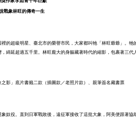
鼎獎作家李如青十年巨獻
說戰象林旺的傳奇一生
園裡的超級明星、臺北市的榮譽市民，大家都叫牠「林旺爺爺」。牠
灣，綿延超過五千里。林旺龐大的身軀藏著時代的縮影，包裹著三代
象之影」底片書籤二款（插圖款／老照片款）、親筆簽名藏書票
運象奴役。直到日軍戰敗後，遠征軍接收了這批大象，阿美便跟著協