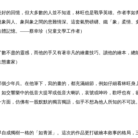
美好的回憶，但大多數的人並不知道，林旺也是戰爭英雄。作者李如
說象與人、象與象之間的患難情深。這套氣勢磅礴、鐵「象」柔情、
集體記憶。——蔡幸珍（兒童文學工作者）
了數不盡的靈感，而他的手又有著非凡的繪畫技巧。讀他的繪本，總
生態畫家）
那個少年兵。在他筆下，寫的畫的，都充滿細節，例如仔細看林旺身
，如交響樂中的低音大提琴或低音大喇叭，哀號或呻吟，歡呼也有，
一方面，仿佛有一股默默的獨言獨語，似乎不想為他人所知的不可說
界自成獨樹一格的「如青派」。這次的作品更打破繪本敘事的格局，