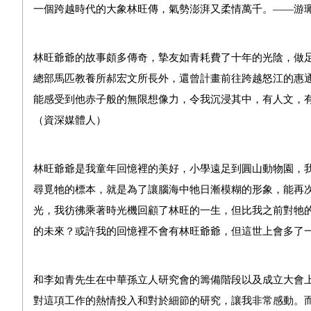
一個跨越時代的大象林旺傳，氣勢澎湃又柔情萬千。——游
林旺爺爺的故事頗多傳奇，摯友如青耗費了十年的光陰，做
總部馬匹教養所郝宏文所長外，還曾計畫前往跨越怒江的惠
能感受到他赤子般的無限想像力，令我沉浸其中，有人文，
（資深媒體人）
林旺爺爺是我童年回憶裡的美好，小學遠足到圓山動物園，
尋覓牠的標本，就是為了讓腦海中牠日漸模糊的形象，能再
光，我彷彿乘著時光機回顧了林旺的一生，但比我之前對牠
的未來？或許我的回憶裡不會有林旺爺爺，但這世上會多了
和李如青先生在中華孫立人研究會的籌備階段以及成立大會
對這項工作的熱情投入和對於細節的研究，讓我非常感動。