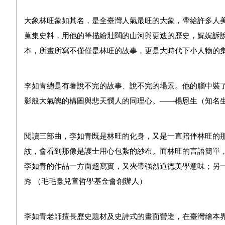
大象林旺象如其名，是全臺灣人氣最旺的大象，帶給許多人
蒐集史料，用他的筆描繪壯闊的山河與更迭的歷史，娓娓訴
本，所畫所寫不僅僅是林旺的故事，更是大時代下小人物的
李如青總是有著說不完的故事、說不完的場景。他的腦中裝
影般大氣魄的構圖與悲天憫人的同理心。——楊恩生（知名
閱讀三部曲，李如青既是林旺的化身，又是一直陪伴林旺的
紋，會看到那像是護士用心包紮的紗布。而林旺的言語簡單
李如青的作品一方面超寫實，又夾帶強烈道德美學意味；另
秀 （毛毛蟲兒童哲學基金會創辦人）
李如青老師擅長歷史題材及史詩式的畫面營造，在臺灣繪本