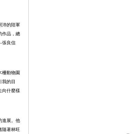
阿沛的陸軍
的作品，總
—張良信
木柵動物園
引我的目
走向什麼樣
的進展。他
緒隨著林旺