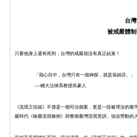
台灣
被戒嚴體制
只要他身上還有死刑，台灣的戒嚴就沒有真正結束！
「我心目中，台灣只有一個神探，就是張娟芬。」
----
輔大法律系教授吳豪人
《流氓王信福》不僅是一個司法個案，更是一段被埋沒的臺
嚴時代《檢肅流氓條例》與整個臺灣流氓管訓、強迫勞動的人