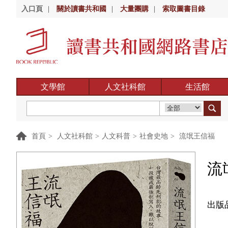
入口頁
|
關於讀書共和國
|
大量團購
|
索取圖書目錄
文學館
人文社科館
生活館
首頁
>
人文社科館
>
人文科普
>
社會史地
>
流氓王信福
流
出版