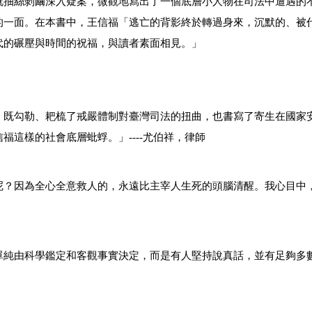
既抽絲剝繭深入疑案，微觀地寫出了一個底層小人物在司法中遭遇的
的一面。在本書中，王信福
「
逃亡的背影終於轉過身來，沉默的、被
代的碾壓與時間的祝福，與讀者素面相見。
」
，既勾勒、耙梳了戒嚴體制對臺灣司法的扭曲，也書寫了寄生在國家
信福這樣的社會底層蚍蜉。
」
----
尤伯祥，律師
呢？因為全心全意救人的，永遠比主宰人生死的頭腦清醒。我心目中
單純由科學鑑定和客觀事實決定，而是有人堅持說真話，並有足夠多