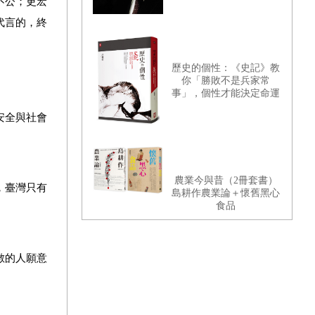
不公；更宏
代言的，終
歷史的個性：《史記》教
你「勝敗不是兵家常
事」，個性才能決定命運
安全與社會
農業今與昔（2冊套書）
，臺灣只有
島耕作農業論＋懷舊黑心
食品
數的人願意