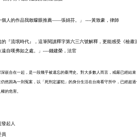
一個人的作品我敢矇眼推薦——張娟芬。
」
----
黃致豪，律師
處的『流氓時代』，這筆閱讀釋字第六三六號解釋，更能感受
《檢肅
永遠自嘆弗如之處。
」
----
錢建榮
，法官
深深嵌合在一起，是一段幾乎被遺忘的臺灣史。對大多數人而言，戒嚴已經結束
在仍然因為一則冤案，以「死刑定讞犯」的身分生活在台南看守所中，已經超過
人權的危害。
院發起人
委員