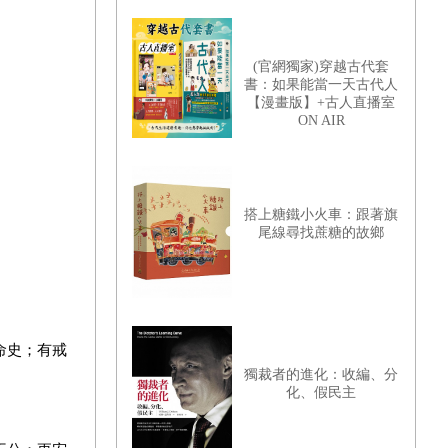
(官網獨家)穿越古代套
書：如果能當一天古代人
【漫畫版】+古人直播室
ON AIR
搭上糖鐵小火車：跟著旗
尾線尋找蔗糖的故鄉
命史；有戒
獨裁者的進化：收編、分
化、假民主