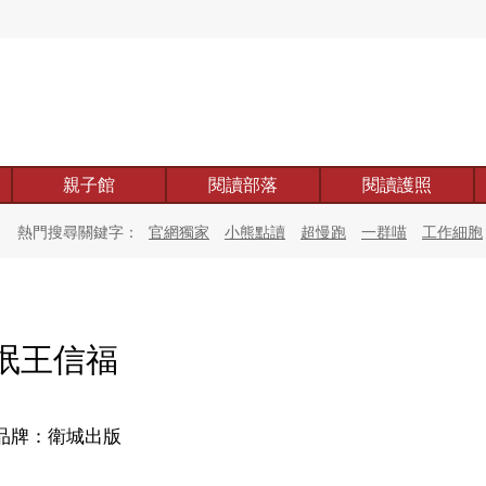
親子館
閱讀部落
閱讀護照
熱門搜尋關鍵字：
官網獨家
小熊點讀
超慢跑
一群喵
工作細胞
氓王信福
品牌：衛城出版