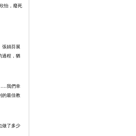
-林欣怡，廢死
。張娟芬展
的過程，猶
……
我們幸
則的最佳教
也做了多少