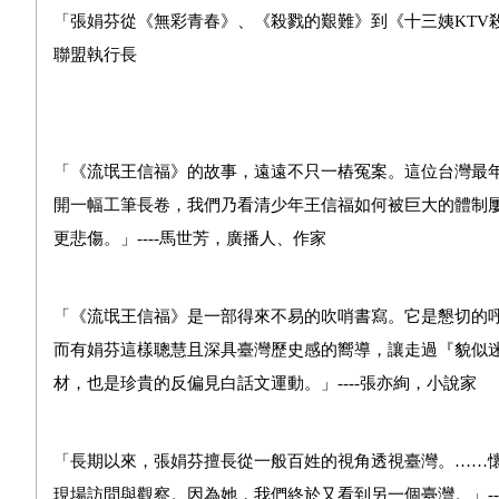
「
張娟芬從
《無彩青春》、《殺戮的艱難》到《十三姨KTV
聯盟執行長
「《流氓王信福》的故事，遠遠不只一樁冤案。這位台灣最
開一幅工筆長卷，我們乃看清少年王信福如何被巨大的體制
更悲傷。」
----
馬世芳，廣播人、作家
「
《流氓王信福》是一部得來不易的吹哨書寫。它是懇切的
而有娟芬這樣聰慧且深具臺灣歷史感的嚮導，讓走過『貌似
材，也是珍貴的反偏見白話文運動。
」
----
張亦絢，小說家
「
長期以來，張娟芬擅長從一般百姓的視角透視臺灣。……
現場訪問與觀察。因為她，我們終於又看到另一個臺灣。
」
--