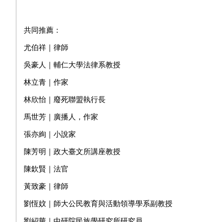
共同推薦：
尤伯祥｜律師
吳豪人｜輔仁大學法律系教授
林立青｜作家
林欣怡｜廢死聯盟執行長
馬世芳｜廣播人，作家
張亦絢｜小說家
陳芳明｜政大臺文所講座教授
陳欽賢｜法官
黃致豪｜律師
劉恆妏｜師大公民教育與活動領導學系副教授
劉紹華｜中研院民族學研究所研究員