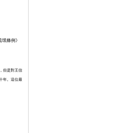
流氓條例》
，但是對王信
十年。這位最