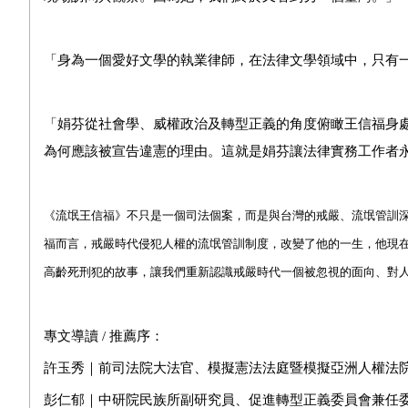
「
身為一個愛好文學的執業律師，在法律文學領域中，只有
「
娟芬從社會學、威權政治及轉型正義的角度俯瞰王信福身
為何應該被宣告違憲的理由。這就是娟芬讓法律實務工作者
《流氓王信福》不只是一個司法個案，而是
與台灣的戒嚴、流氓管訓
福而言，戒嚴時代侵犯人權的流氓管訓制度，改變了他的一生，他現
高齡死刑犯的故事，讓我們重新認識戒嚴時代一個被忽視的面向、對
專文導讀 / 推薦序：
許玉秀｜前司法院大法官、模擬憲法法庭暨模擬亞洲人權法
彭仁郁｜中研院民族所副研究員、促進轉型正義委員會兼任