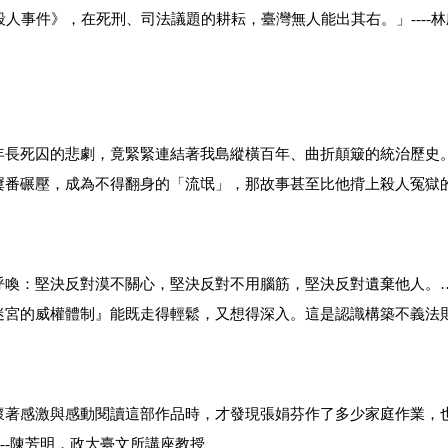
殺人事件》，在死刑、司法議題的耕耘，臺灣無人能出其右。
」---
年長死囚的悲劇，竟緊緊連結著我島縱橫百年、曲折顛簸的統治歷史
屢番碾壓，成為不得翻身的「流氓」，那故事甚至比他揹上殺人冤獄
呼喚：堅決反對漠不關心，堅決反對不用腦筋，堅決反對遺棄他人。
迷宮的威權體制』能既走得輕鬆，又想得深入。這是認識構築不義法
懷著感激與感動閱讀這部作品時，才發現張娟芬作了多少家庭作業，
--
陳芳明，政大臺文所講座教授