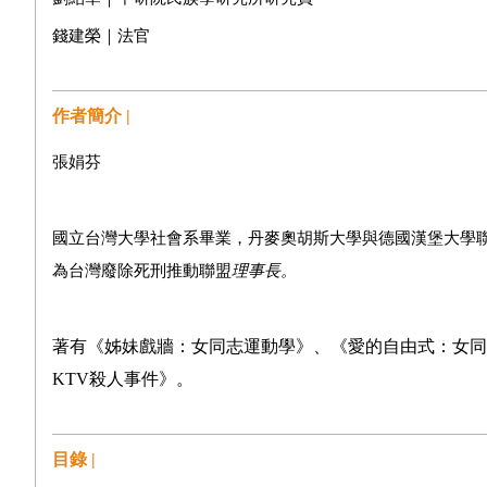
錢建榮｜法官
作者簡介 |
張娟芬
國立台灣大學社會系畢業，丹麥奧胡斯大學與德國漢堡大學
為
台灣廢除死刑推動聯盟
理事長。
著有《姊妹戲牆：女同志運動學》、《愛的自由式：女同
KTV
殺人事件》。
目錄 |