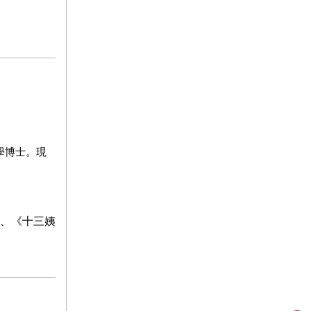
學博士。現
、《十三姨