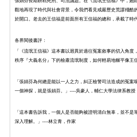
張娟芬長期耕耘死刑、司法議題。在《流氓王信福》中，她
觀地再現了時代與社會背景，令我們看見戒嚴歷史荒謬殘酷
於開口。老去的王信福是前面所有王信福的總和，承載了時
各界閱後書評：
「
《流氓王信福》這本書以迥異於過往冤案敘事的切入角度
秩序『大義名分』下的檢肅流氓制度，如何輕易地輾平像王
「
張娟芬為何總是能以一人之力，糾正檢警司法造成的冤案
一個神探，就是張娟芬。
」
----
吳豪人，輔仁大學法律系教授
「
這本書告訴我，一個人是否能夠被證明清白無辜，並不是
深入理解。
」----林立青，作家