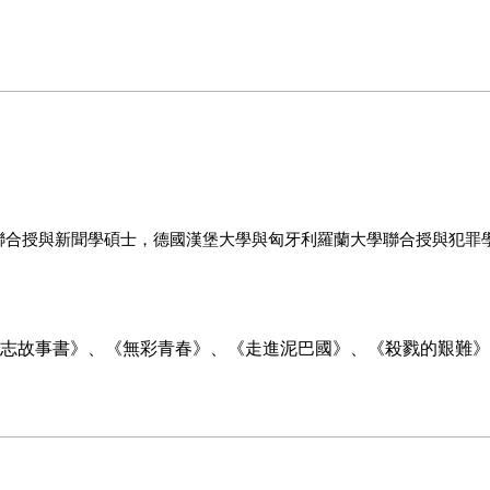
聯合授與新聞學碩士，德國漢堡大學與匈牙利羅蘭大學聯合授與犯罪
志故事書》、《無彩青春》、《走進泥巴國》、《殺戮的艱難》