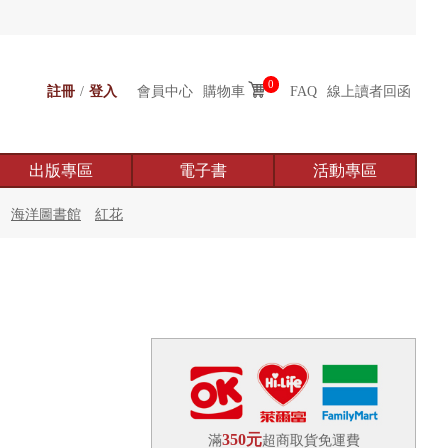
0
註冊
/
登入
會員中心
購物車
FAQ
線上讀者回函
出版專區
電子書
活動專區
海洋圖書館
紅花
350元
滿
超商取貨免運費