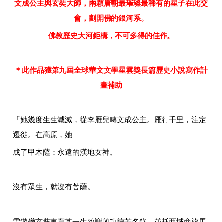
文成公主與玄奘大師，兩顆唐朝最璀璨最稀有的星子在此交
會，劃開佛的銀河系。
佛教歷史大河鉅構，不可多得的佳作。
＊此作品獲第九屆全球華文文學星雲獎長篇歷史小說寫作計
畫補助
「她幾度生生滅滅，從李雁兒轉文成公主。雁行千里，注定
遷徙。在高原，她
成了甲木薩：永遠的漢地女神。
沒有眾生，就沒有菩薩。
雲遊僧玄奘書寫其一生致謝的功德芳名錄，並托西域商旅馬