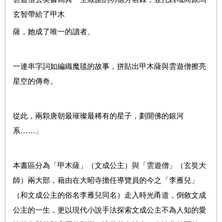
玄智帶給了甲木
薩，她成了唯一的讀者。
一連串字詞如編織魔毯的故事，拼貼出甲木薩與雲遊僧擦亮
星空的傳奇。
從此，兩顆唐朝最璀璨最稀有的星子，劃開佛的銀河
系……」
本書區分為「甲木薩」（文成公主）與「雲遊僧」（玄奘大
師）兩大部，藉由在大昭寺擔任導覽員的今之「李雁兒」
（和文成公主的俗名李雁兒同名）走入時光甬道，倒敘文成
公主的一生，更以現代小說手法探索文成公主不為人知的愛