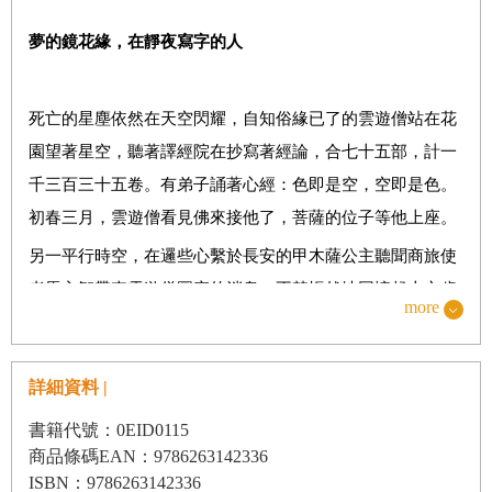
8 異國情調
夢的鏡花緣，在
靜
夜
寫
字的人
9 長安夜宴圖
10 唐女的日常
死亡的星塵依然在天空閃耀，自知俗緣已了的雲遊僧站在花
11 文功可成
園望著星空，聽著譯經院在抄寫著經論，合七十五部，計一
12 從小就愛佛
千三百三十五卷。有弟子誦著心經：色即是空，空即是色。
13 送到塞外的君父
初春三月，雲遊僧看見佛來接他了，菩薩的位子等他上座。
14 六試婚使
另一平行時空，在邏些心繫於長安的甲木薩公主聽聞商旅使
者馬玄智帶來雲遊僧圓寂的消息，不禁悵然地回憶起十六歲
15 啟程的隆冬
more
前在長安的生活。很多年前，那是她最後一次在長安城過新
16 吐蕃第一人
年，過最後一次的長安元宵節。元宵過後，她將啟程。人約
17吐蕃女王
詳細資料 |
黃昏後的高原，她的未來情人是高原的王，他的國土展現神
18 從此別去
威，朝她的愛情結界而來。
書籍代號：0EID0115
19 漫長和親之路
商品條碼EAN：9786263142336
甲木薩在高原生活四十載，守寡三十有餘，原來，無性可以
ISBN：9786263142336
20 自此相逢在夢中
專一，一心讀經，信心不變，信念不轉。就像她在長安花園