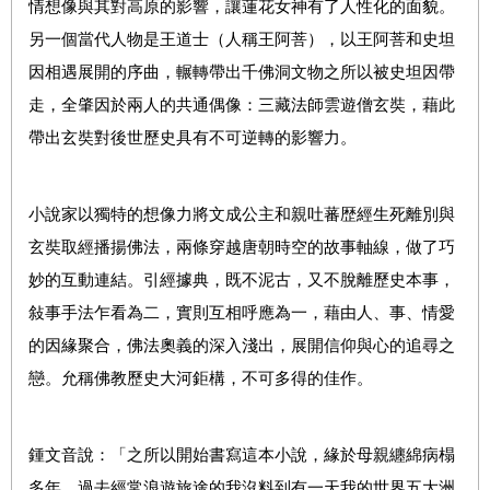
情想像與其對高原的影響，讓蓮花女神有了人性化的面貌。
另一個當代人物是王道士（人稱王阿菩），以王阿菩和史坦
因相遇展開的序曲，輾轉帶出千佛洞文物之所以被史坦因帶
走，全肇因於兩人的共通偶像：三藏法師雲遊僧玄奘，藉此
帶出玄奘對後世歷史具有不可逆轉的影響力。
小說家以獨特的想像力將文成公主和親吐蕃歴經生死離別與
玄奘取經播揚佛法，兩條穿越唐朝時空的故事軸線，做了巧
妙的互動連結。引經據典，既不泥古，又不脫離歷史本事，
敍事手法乍看為二，實則互相呼應為一，藉由人、事、情愛
的因緣聚合，佛法奧義的深入淺出，展開信仰與心的追尋之
戀。允稱佛教歷史大河鉅構，不可多得的佳作。
鍾文音說：「之所以開始書寫這本小說，緣於母親纏綿病榻
多年，過去經常浪遊旅途的我沒料到有一天我的世界五大洲