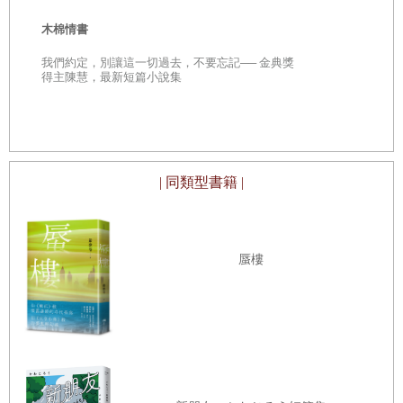
31 小昭寺
神
從「想討所
甲木薩公主來到了高原。
年人們的 脫
木棉情書
32 唐柳悠悠
她先是女孩李雁兒，接著才是文成公主，接著又變成甲木薩
我們約定，別讓這一切過去，不要忘記── 金典獎
33 聽風的歌
公主，貝瑪蓮花，昇華成女神，上位為菩薩。她過世之後，
得主陳慧，最新短篇小說集
34桑蠶與狼毒花
佛滅來到。她從高位跌落，被降格成活生生的羅剎女。時間
35 盲眼說書人
流逝，平反之後，傳說加劇，她轉成了女神。
36 高原的一千零一夜
從此，甲木薩和她心中永遠懸念的雲遊僧，成了島嶼女孩李
| 同類型書籍 |
雁兒注目之火，筆中之墨。
37 高原新年
以上，是我為這本長篇小說擷取如電影的（本事）。
藏經閣筆記
蜃樓
小說雖一分為二，但內文彼此互文，隱隱有所指涉與悄悄連
38 大力士們
結，文氣語感也各有不同，雲遊僧理性，依人物驅動小說敘
39 幾度夢回雲遊僧
事。甲木薩感性，依時間驅動其一生。敘述著兩輛平行時空
40 山族神話
的列車如何藉由佛典展開一場信仰之心與追尋之戀。
41 死亡的年份
小說另外在開頭增添一個近代與當代人物，如小說楔子般，