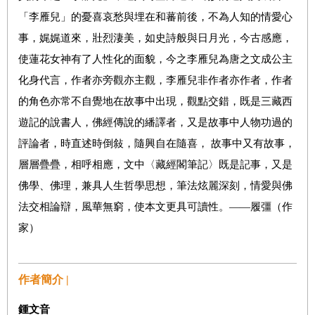
「李雁兒」的憂喜哀愁與埋在和蕃前後，不為人知的情愛心
事，娓娓道來，壯烈淒美，如史詩般與日月光，今古感應，
使蓮花女神有了人性化的面貌，今之李雁兒為唐之文成公主
化身代言，作者亦旁觀亦主觀，李雁兒非作者亦作者，作者
的角色亦常不自覺地在故事中出現，觀點交錯，既是三藏西
遊記的說書人，佛經傳說的繙譯者，又是故事中人物功過的
評論者，時直述時倒敍，隨興自在隨喜， 故事中又有故事，
層層疊疊，相呼相應，文中〈藏經閣筆記〉既是記事，又是
佛學、佛理，兼具人生哲學思想，筆法炫麗深刻，情愛與佛
法交相論辯，風華無窮，使本文更具可讀性。——履彊（作
家）
作者簡介 |
鍾文音