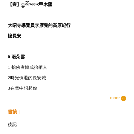
【壹】
རྒྱ་མོ་བཟའ་
甲木薩
大昭寺導覽員李雁兒的高原紀行
憶長安
0
兩朵雲
抬佛者轉成抬棺人
1
2時光倒退的長安城
3在雪中想起你
more
4 長安元宵時辰
5 赭面人
書摘 |
6 她值五千兩黃金
後記
7 蝴蝶所愛的少女