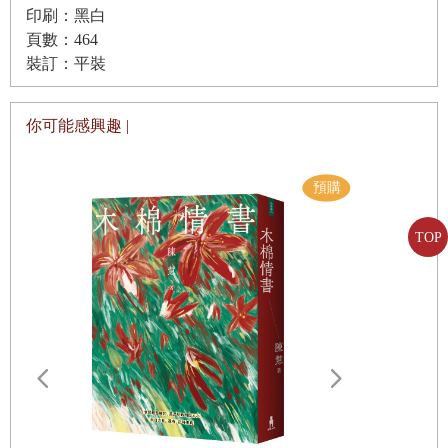
印刷：黑白
21香塵轉客塵
看過異域培植到中土的魚，那是無性的魚，所以專心成長，
頁數：464
專心長成想成為的樣子，肥大碩美。據悉古代的盲眼樂師，
裝訂：平裝
22初見贊普
為了音樂讓自己失去眼睛，為了精密的聽清楚一切世間的聲
異語陌地
23
音。祖師教念佛亦如是，命懸一絲的念。慧可大師，立雪斷
你可能感興趣 |
24烈熱與酷寒
臂，供養達摩祖師，難捨能捨，難行而行。
25 日月寶鏡
爾後她在由長安報信者一路攜至高原的雲遊僧譯典中，度過
她在高原的漫漫長夜，同時在每個夜晚，回憶起自己的一
TOP
愛邏些
生。
26 遇見尺尊公主
生命的最後，譫妄症的她走出布達拉宮，眼前彷彿拉開長安
27 點火即吹
夢華錄，她看見雲遊僧來到眼前，坐落在大小昭寺，正和十
二歲釋迦牟尼佛的等身佛像說話。
28 直把異鄉當故鄉
甲木薩，她幾度生生滅滅，猶如佛魔手中的一只棋子。長安
29布達拉宮
出產僧人與詩人，還出產可以像男人般出外騎馬射箭的女
30 羅剎女
色彩悖論(0
性。他們知道比戰爭更有利的武器不是刀劍而是愛情，於是