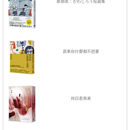
新朋友：かわじろう短篇集
42 憾在瘟疫蔓延時
以增添小說感：
43 祿東贊
一個是李雁兒（大昭寺導覽員），由當代一個也叫做李雁兒
44商旅隊報信者馬玄智
的女孩（和文成公主的在家俗名李雁兒同名）走入時光甬
45 初聞辯機悲劇
道，她在大昭寺撫今思昔，以此倒敘出文成公主的一生，歷
史只是舞台背景，小說的探照燈照射的是文成公主不為人知
46 學會的第一個詞བཙུན་མོ
的愛情想像與其對高原的影響之最，吐蕃人稱她為甲木薩，
原來你什麼都不想要
47 與桂兒相依為命
漢地來的女神，而小說則讓女神走下蓮花座，讓她走出傳
48 夢中問佛
奇，她是一個活生生的人物，有哀有愁有淚有悲，當然也有
49 永遠不老的佛
非常堅強的一面。
50 女燈香師
另一個當代人物是王道士（人稱王阿菩），以王阿菩和史坦
51 懸念的人
因相遇展開的序曲，輾轉帶出千佛洞文物之所以會被史坦因
何日君再來
52 阿耶與天可汗
帶走，全肇因於兩人的共通偶像：三藏法師雲遊僧玄奘，我
想藉此帶出玄奘對後世歷史具有不可逆轉的影響力。
53 等待問世的傳奇
小說雖劃分為二個人物軸線，但彼此關聯則由西域商旅馬玄
54 長安的思念