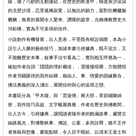
線，做了巧妙的互動連結，在歴史的甬道中，橫渡黃沙滾滾
的戈壁沙漠，忍受孤獨寂寞，以無比的願力，面對狂飈魑魅
魍魎，無畏的展開令人驚奇、讚嘆的篇章，允稱佛教歷史大
河鉅構，實為不可多得的佳作。
小說創作有機發展，出人意表，不受既有框設侷限，本為小
説引人入勝的藝術技巧，加諸本書引經據典，既不泥古，又
不脫離歷史本事，敍事手法乍看為二，實則相互呼應為一，
確如作者自詡「隠隠的埋針藏缐」，需慢慢咀嚼，方能體悟
作者另闢蹊徑的寫作結構，藉由人、事、情愛的因緣聚合，
佛法奧義的深入淺出，展開信仰與心的追尋之戀。
本書區分為「甲木薩」與「雲遊僧」兩大部，章節鋪陳綿
密，寫作技巧高超、文字暢麗典雅，作者在歷史與佛教間，
出入古今，引經據典，讓閲讀者隨作者的飽滿故事，遍覽古
絲路風光，對佛敎軼事、傳說、公案，多所詮釋，雖不乏作
者推敲與想像，畫龍點睛，令人目不暇給。以清末王道士和