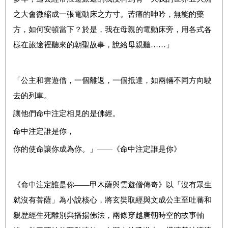
之大會微縮成一張電動床之方寸。苦痛的呻吟，無能的藥
方，如何安頓當下？於是，我在母親的電動床旁，用各式各
樣在旅途裡聽來的朝聖故事，說給母親聽……」
「公主和雲遊僧，一個離返，一個抵達，如兩輛不同方向駛
去的列車。
讓他們命中注定相見的是佛經。
命中注定誰是你，
你的使命讓你成為你。」
——《命中注定誰是你》
《命中注定誰是你——甲木薩與雲遊僧傳奇》以「沒有眾生
就沒有菩薩」為小說核心，將玄奘取經與文成公主至吐蕃和
親歴經生死離別與播揚佛法，兩條穿越唐朝時空的故事軸