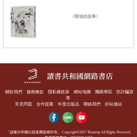
智穿插其中，歷史微不足道的人物在小說裡虛構為往來兩地
的報信者，使兩個敘事內裡隱隱串聯，互為虛構的書信，透
【貳
】
महायानदेव
雲遊僧
《廢墟的故事》
過佛典翻譯的埋針藏線，使人物不再只是被歷史封印的平面
圖騰。
守經人王阿菩與史坦因
內文試閱
西行前
0臨終之眼
大昭寺導覽員李雁兒的高原紀行
1父母
2二哥長捷法師
那時西藏的佛還很單純，教派尚未完成。
關於我們
服務條款
隱私權政策
網站地圖
團購專區
防詐騙宣
導
3大理卿鄭善果
印度佛法和禪宗佛法都尚未來到這裡論戰，繁複曼陀羅與空
常見問題
合作提案
年度出版品
聯絡我們
好站連結
4慧景、慧嚴、道基法師
無一物如兩極星辰，在銀河閃爍卻不相逢。那些有著印度長
串譯名的大成就者也尚未來到甲木薩的世界。甚至甲木薩和
5受戒師
唐高宗之後的整個富麗文明也只是初遇。西元六六四年，四
「讀書共和國出版集團版權所有」 Copyright©2017 Bookrep All Rights Reserved.
6蜀地乞丐