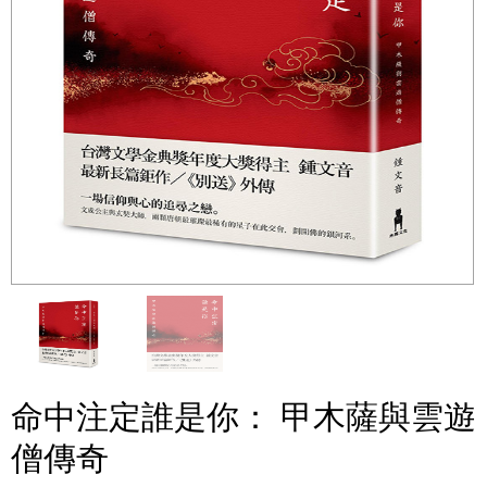
命中注定誰是你： 甲木薩與雲遊
僧傳奇