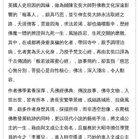
英國人史坦因的因緣，做為鋪陳玄奘大師對佛教文化深遠影
響的「報幕人」，頗具巧思，並引伸玄奘大師永法取經之
路，天涯僧客，雲遊四海，求法若渴，卻也備嚐艱辛，歴經
佛魔一體的辨證與九死一生，風險跌宕、生死交關的磨難。
其中，在成都將身瘡臭穢的乞者，帶回寺中，親予調理治
病，乞者實為天人化身，乃授予梵文心經，再由玄奘口譯為
千古傳誦的「般若波羅蜜心經」，故事簡約，卻直指「慈悲
心無分別，菩提心是自性核心」佛法，深入淺出，令人動
容。
作者佛學素養深厚，凡佛經佛典、傳說故事、佛寺文物，入
世出世，皆有所本，唐長安繁華景緻，或絲路城邑、拉薩風
華，頗多作者身歴其境，採擷所得，而非憑空想像，在爬梳
佛教發展軌跡的同時，更以現代小說的藝術手法，將文成公
主的一生，藉由與文成公主俗名，且服務於大昭寺擔任導覽
員的今之「李雁兒」，進入時空甬道，巧妙的進入文成公主