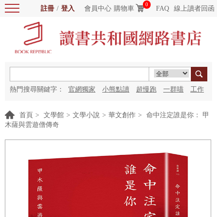
0
註冊
/
登入
會員中心
購物車
FAQ
線上讀者回函
熱門搜尋關鍵字：
官網獨家
小熊點讀
超慢跑
一群喵
工作
細胞
海洋圖書館
紅花
首頁
>
文學館
>
文學小說
>
華文創作
>
命中注定誰是你： 甲
木薩與雲遊僧傳奇