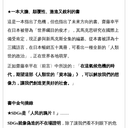
★
一本大膽、顛覆性、激進又銳利的書
這是一本指出了危機，但也指出了未來方向的書。齋藤幸平
在日本被譽為「世界矚目的俊才」，其馬克思研究在國際上
備受肯定，現正參與新馬克斯全集的編纂。從本書被譯為十
三國語言，在日本暢銷五十萬冊，可看出一種全新的「人類
世的政治」，正在世界各地萌芽。
正如齋藤幸平在
〈前言〉中所說的：
「
在這氣候危機的時
代，期望這部《人類世的「資本論」》，可以解放我們的想
像力，讓我們創造更美好的社會。
」
書中金句摘錄
★SDGs
是「人民的鴉片！」
……
SDGs
就像偽造的不在場證明
，除了讓我們看不到眼下的危