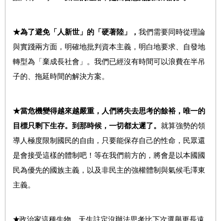
★
為了避免「人新世」的「硬著陸」，
我們需要同時從理論
與實踐兩方面，明確地批判資本主義，明白地要求、自發地
轉型為「棄成長社會」。我們已經沒有時間可以浪費在半吊
子的、拖延時間的解決方案。
★
當危機變得越來越嚴重，人們將失去思考的餘裕，唯一的
目標只剩下生存。到那時候，一切都太遲了。
就算強勢的領
導人極度限制國民的自由，只要能保存自己的性命，民眾還
是會接受這樣的體制吧！等在我們前方的，將會是以本國國
民為優先的國族主義，以及非民主的強權體制與氣候毛澤東
主義。
★
政治家這種生物，天生註定沒辦法思考比下次選舉更長遠