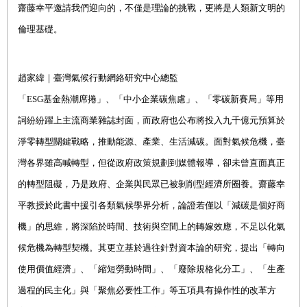
齋藤幸平邀請我們迎向的，不僅是理論的挑戰，更將是人類新文明的
倫理基礎。
趙家緯｜臺灣氣候行動網絡研究中心總監
「
ESG
基金熱潮席捲」、「中小企業碳焦慮」、「零碳新賽局」等用
詞紛紛躍上主流商業雜誌封面，而政府也公布將投入九千億元預算於
淨零轉型關鍵戰略，推動能源、產業、生活減碳。面對氣候危機，臺
灣各界雖高喊轉型，但從政府政策規劃到媒體報導，卻未曾直面真正
的轉型阻礙，乃是政府、企業與民眾已被剝削型經濟所圈養。齋藤幸
平教授於此書中援引各類氣候學界分析，論證若僅以「減碳是個好商
機」的思維，將深陷於時間、技術與空間上的轉嫁效應，不足以化氣
候危機為轉型契機。其更立基於過往針對資本論的研究，提出「轉向
使用價值經濟」、「縮短勞動時間」、「廢除規格化分工」、「生產
過程的民主化」與「聚焦必要性工作」等五項具有操作性的改革方