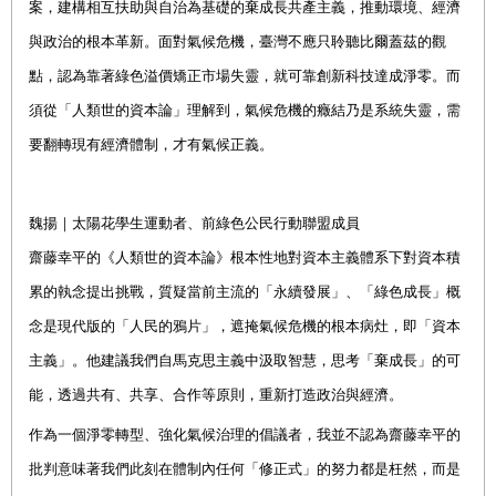
案，建構相互扶助與自治為基礎的棄成長共產主義，推動環境、經濟
與政治的根本革新。面對氣候危機，臺灣不應只聆聽比爾蓋茲的觀
點，認為靠著綠色溢價矯正市場失靈，就可靠創新科技達成淨零。而
須從「人類世的資本論」理解到，氣候危機的癥結乃是系統失靈，需
要翻轉現有經濟體制，才有氣候正義。
魏揚｜太陽花學生運動者、前綠色公民行動聯盟成員
齋藤幸平的《人類世的資本論》根本性地對資本主義體系下對資本積
累的執念提出挑戰，質疑當前主流的「永續發展」、「綠色成長」概
念是現代版的「人民的鴉片」，遮掩氣候危機的根本病灶，即「資本
主義」。他建議我們自馬克思主義中汲取智慧，思考「棄成長」的可
能，透過共有、共享、合作等原則，重新打造政治與經濟。
作為一個淨零轉型、強化氣候治理的倡議者，我並不認為齋藤幸平的
批判意味著我們此刻在體制內任何「修正式」的努力都是枉然，而是