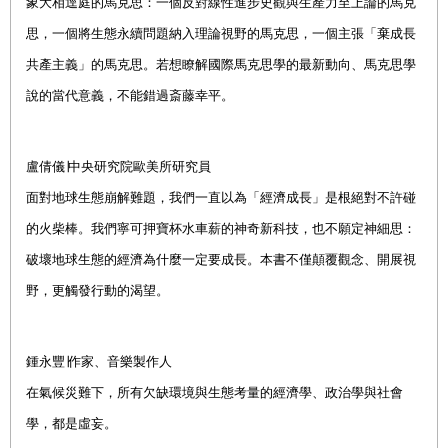
象大相逕庭的馬克思
：
一個反對線性進步史觀與生產力至上論的馬克
思
，
一個將生態永續問題納入理論視野的馬克思
，
一個主張
「
棄成長
共產主義
」
的馬克思
。
若想瞭解國際馬克思學的最新動向
、
馬克思學
說的當代意義
，
不能錯過斎藤幸平
。
盧倩
儀
∣
中央研究院歐美所研究員
面對地球生態崩解難題，我們一直以為「經濟成長」是根絕對不許碰
的火柴棒。我們寧可押寶杯水車薪的神奇新科技，也不願定神細思：
破壞地球生態的經濟為什麼一定要成長。本書不僅顛覆觀念、開展視
野，更觸發行動的渴望。
鍾永豐
∣
作家、音樂製作人
在氣候災難下，所有欠缺環境與生態考量的經濟學、政治學與社會
學，都是虛妄。