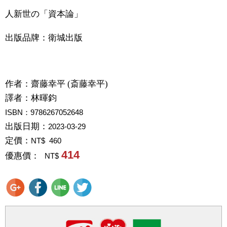
人新世の「資本論」
出版品牌：衛城出版
作者：
齋藤幸平 (斎藤幸平)
譯者：
林暉鈞
ISBN：9786267052648
出版日期：
2023-03-29
定價：
NT$ 460
414
優惠價：
NT$