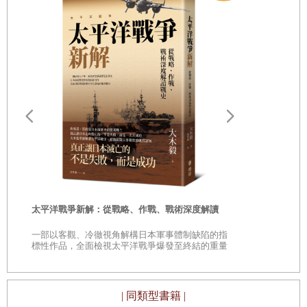
境？不，那也是沒有用的。不管政府或企業制定多少SDGs的
行動方針，也無法阻止氣候變遷。SDGs就像偽造的不在場證
明，除了讓我們看不到眼下的危機，沒有別的效果。
從前馬克思曾經批判「宗教」，說「宗教」緩和了資本主義
的殘酷現實所引起的苦惱，所以是「人民的鴉片」。SDGs正
是現代版的「人民的鴉片」。
遠野物語：
——日本民
「鄉土」的
我們不能躲進鴉片裡，我們必須正視現實。但現實是什麼？
時
那就是我們人類嚴重地改變了地球的狀態，已經到了無可挽
太平洋戰爭新解：從戰略、作戰、戰術深度解讀
是
回的地步。
一部以客觀、冷徹視角解構日本軍事體制缺陷的指
巔
標性作品，全面檢視太平洋戰爭爆發至終結的重量
級著作
因為人類的經濟活動帶給地球的影響實在過於巨大，諾貝爾
化學獎得主保羅・克魯岑（Paul Jozef Krutzen, 1933-2021）
| 同類型書籍 |