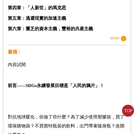
第四章：「人新世」的馬克思
第五章：逃避現實的加速主義
第六章：匱乏的資本主義，豐裕的共產主義
more
第七章：棄成長共產主義將拯救世界
第八章：以「氣候正義」作為槓桿
書摘 |
尾聲──
為了不讓歷史終結
內容試閱
註
前言——SDGs永續發展目標是「人民的鴉片」！
TOP
對抗地球暖化，你做了些什麼？為了減少使用塑膠袋，買了
環保購物袋？不買寶特瓶裝的飲料，出門帶著隨身瓶？改開