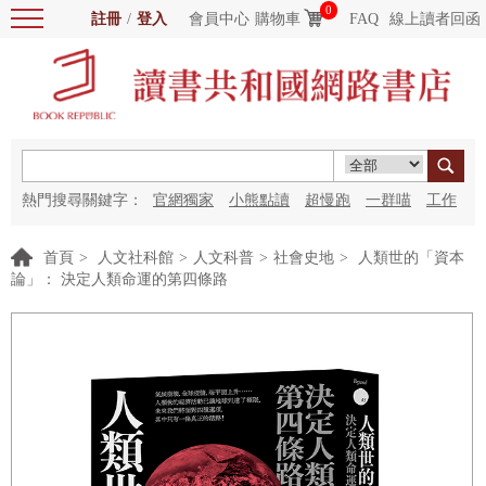
0
註冊
/
登入
會員中心
購物車
FAQ
線上讀者回函
熱門搜尋關鍵字：
官網獨家
小熊點讀
超慢跑
一群喵
工作
細胞
海洋圖書館
紅花
首頁
>
人文社科館
>
人文科普
>
社會史地
>
人類世的「資本
論」： 決定人類命運的第四條路