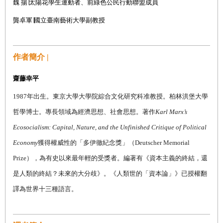
魏 揚
∣太陽花學生運動者、前綠色公民行動聯盟成員
龔卓軍∣
國立臺南藝術大學副教授
作者簡介 |
齋藤幸平
1987
年出生。東京大學大學院綜合文化研究科准教授。柏林洪堡大學
哲學博士。專長領域為經濟思想、社會思想。著作
Karl Marx’s
Ecosocialism: Capital, Nature, and the Unfinished Critique of Political
Economy
獲得權威性的「多伊徹紀念獎」（
Deutscher Memorial
Prize
），為有史以來最年輕的受獎者。編著有《資本主義的終結，還
是人類的終結？未來的大分歧》。《人類世的「資本論」》已授權翻
譯為世界十三種語言。