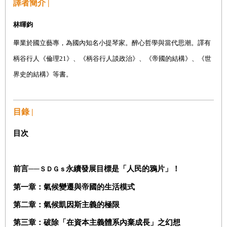
譯者簡介 |
林暉鈞
畢業於國立藝專，為國內知名小提琴家。醉心哲學與當代思潮。譯有
柄谷行人
《倫理21》、《柄谷行人談政治》、《帝國的結構》、《世
界史的結構》等書。
目錄 |
目次
前言──
永續發展目標是「人民的鴉片」！
ＳＤＧｓ
第一章：氣候變遷與帝國的生活模式
第二章：氣候凱因斯主義的極限
第三章：破除「在資本主義體系內棄成長」之幻想