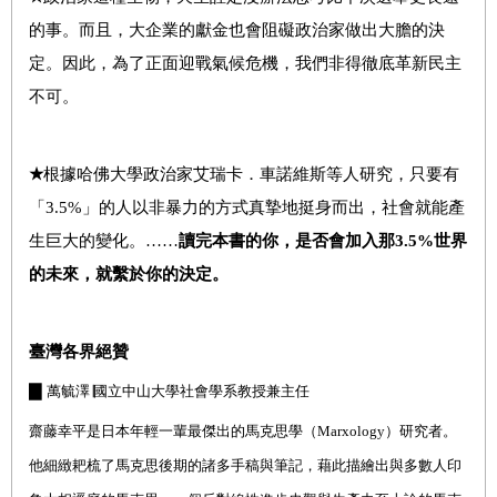
的事。而且，大企業的獻金也會阻礙政治家做出大膽的決
定。因此，為了正面迎戰氣候危機，我們非得徹底革新民主
不可。
★
根據哈佛大學政治家艾瑞卡．車諾維斯等人研究，只要有
「3.5%」的人以非暴力的方式真摯地挺身而出，社會就能產
生巨大的變化。……
讀完本書的你，是否會加入那3.5%世界
的未來，就繫於你的決定。
臺灣各界絕贊
▇
萬毓澤
∣
國立
中山大學
社會學系教授兼主任
齋藤幸平是日本年輕一輩最傑出的馬克思學
（
Marxology
）
研究者
。
他細緻耙梳了馬克思後期的諸多手稿與筆記
，
藉此描繪出與多數人印