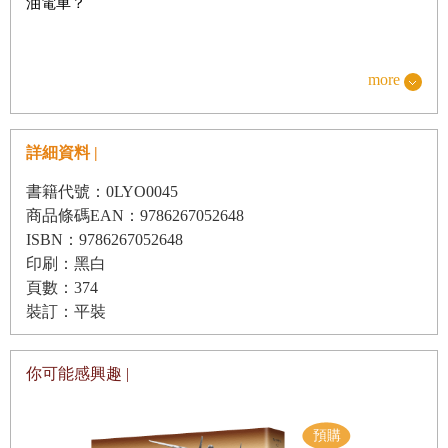
油電車？
我們就直截了當地說吧！光有這樣的善意是沒有意義的。不
more
僅如此，你的善意甚至是有害的。
詳細資料 |
為什麼這麼說？因為人們一旦覺得，自己為了對抗地球暖
書籍代號：0LYO0045
化，已經有所作為，就不會付諸真正必要的、更大膽的行
商品條碼EAN：9786267052648
動。這樣的消費行為就像「免罪符」，讓我們免除良心的苛
ISBN：9786267052648
責，忽視現實的危機。這些「漂綠（Greenwashing）」的行
印刷：黑白
頁數：374
為，為資本家們塑造出環保愛地球的假象；而我們卻簡簡單
裝訂：平裝
單地，就落入陷阱。
你可能感興趣 |
那麼，聯合國所呼籲的、各國政府與各大企業紛紛響應的
「SDGs（永續發展目標）」，是否就能改變地球整體的環