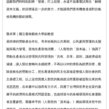
提醒我們時時刻刻將「發展」打上括號，永遠不放棄嘗試再往「解構
資本主義」的目標逼近一步的努力，才能讓我們更有機會達成對抗氣
候危機的艱鉅挑戰。
龔卓軍｜國立臺南藝術大學副教授
底特律的勞動者合作社、哥本哈根的公共果樹、公民參與營運的太陽
能與風力發電、當地生產當地消費，《人類世的「資本論」》強調了
勞動生產者自治管理與共同管理的「共有、共享」原則，讓經濟成長
減速，讓人類社會轉向永續經濟，不再以GDP的增長為經濟目標，廢
除規格化的勞動分工，把生產過程的民主化當做是整個人類社會的民
主基礎工程。以上這些因應人類世的氣候政治而重新被提取出來的馬
克思思想，在本書中以強而有力方式，回應了台灣與世界史在當代最
棘手的經濟與生產模式問題盲點，也值得當今的各種環境與社會運動
者反覆參照。齋藤幸平的《人類世的「資本論」》猶如環境末世中的