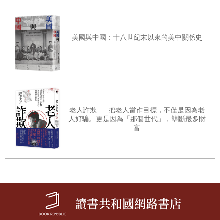
料，開始大量排放二氧化碳。產業革命之前，大氣中的二氧
化碳濃度大約是280ppm；而到了2016年，連南極都超過了
400ppm。學者們認為，這是四百萬年來首見。而就在現在
美國與中國：十八世紀末以來的美中關係史
這一刻，這個數値仍在繼續增加當中。
四百萬年前的「上新世」（Pliocene），平均氣溫比現在高
出攝氏2～3度。南極與格陵蘭的冰床都融化，海平面最少比
老人詐欺 ──把老人當作目標，不僅是因為老
現在高出6公尺（也有一些研究主張比現在高出10～20公
人好騙。更是因為「那個世代」，壟斷最多財
尺）。
富
「人類世」的氣候變遷，正在將地球的環境，推向與當時相
同的狀況。毫無疑問地，人類所建立起來的文明，正面對存
亡的危機。