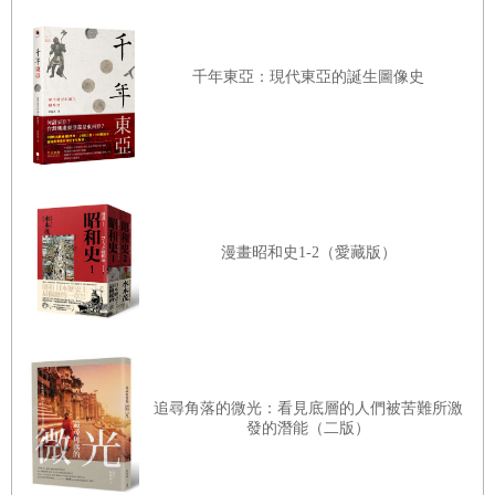
認為，從地質學的角度來看，地球已經進入新的年代。他並
且為這個新的年代命名為「人類世」（Anthropocene），意
思是「人類活動的痕跡完全覆蓋地球表面的年代」。
千年東亞：現代東亞的誕生圖像史
實際上就是如此。大樓、工廠、農地、水壩等等人工建物淹
沒了地表，大量的微塑膠（顆粒與纖維）浮游在大海裡。人
造的物質與物體，大大地改變了地球的樣貌。其中，特別是
隨著人類的活動而跳躍式增加的，就是大氣中的二氧化碳。
漫畫昭和史1-2（愛藏版）
眾所周知，二氧化碳是造成溫室效應的幾種氣體之一。這樣
的氣體會吸收地球表面放射出來的熱能，讓大氣溫暖。拜溫
室效應之賜，地球才能保持適合人類生存的溫度。
追尋角落的微光：看見底層的人們被苦難所激
發的潛能（二版）
然而自從產業革命之後，人類大量使用煤炭與石油等化石燃