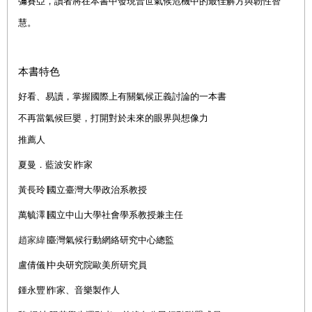
彌賽亞，讀者將在本書中發現普世氣候危機中的最佳解方與韌性智
慧。
本書特色
好看、易讀，掌握國際上有關氣候正義討論的一本書
不再當氣候巨嬰，打開對於未來的眼界與想像力
推薦人
夏曼．藍波安∣作家
黃長玲∣國立臺灣大學政治系教授
萬毓澤
∣國立
中山大學社會學系教授兼主任
趙家緯
∣
臺灣氣候行動網絡研究中心總監
盧倩儀
∣中央研究院歐美所研究員
∣作家、音樂製作人
鍾永豐