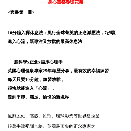
──身心靈都春暖花開──
<
套書第一冊>
10
分鐘入禪休息法：風行全球菁英的正念減壓法，7步驟
進入心流，既專注又放鬆的最高休息法
──
腦科學x正念x臨床心理學──
英國心理健康專家25年職歷分享，最有效的幸福練習
每天只要10分鐘，練習放鬆，
很快就能進入「心流」，
達到平靜、滿足、愉悅的新境界
風靡BBC、高盛、維珍、環球影業等世界級企業
跟著牛津受訓合格、英國最頂尖的正念專家之一