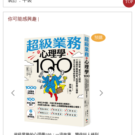
裝訂：平裝
TOP
請你作出承諾
照顧我們的心
你可能感興趣 |
3|
大腦上演的鬧劇
牢不可破的心智設定
當心智處於「威脅模式」下
誰在導演你的電影？
管理心智，重拾主導權
奪回掌控權
了解混亂的心智狀態
路
打破焦慮迴圈
關閉威脅偵測系統
這些都不是你的錯
重新設定大腦
你的人生需要
老掉牙的問題：羞恥
相的商業洞察
超級業務的心理學100：一流效率、雙倍好人緣到