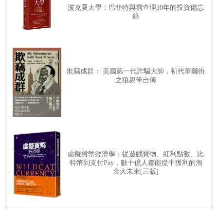
波克夏大學：巴菲特與窮查理30年的投資備忘
錄
6|
第四、五分鐘：呼吸練習
步驟四：呼吸練習
連結呼吸與身體
力量的泉源：呼吸
欺竊成群： 美國第一代詐騙大師，初代華爾街
之狼親筆自傳
連結你的呼吸
7|
第六、七分鐘：駕馭思緒
你並不等於你的思緒
用
CBT
釐清思考模式
虛擬貨幣經濟學：從遊戲寶物、紅利點數、比
正向思考的問題
特幣到支付Pay，數十億人都能從中獲利的淘
辨識思考模式
金大未來[三版]
傾聽批判的聲音
步驟五：觀察思緒