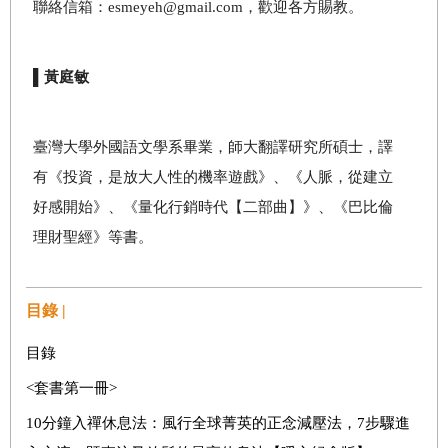
聯絡信箱：esmeyeh@gmail.com，歡迎各方賜教。
▌黃庭敏
臺灣大學外國語文學系畢業，師大翻譯研究所碩士，譯
有《投資，是放大人性的機率遊戲》、《人脈，從建立
好感開始》、《量化行銷時代【二部曲】》、《巴比倫
理財聖經》等書。
目錄 |
目錄
<
套書第一冊
>
10
分鐘入禪休息法：風行全球菁英的正念減壓法，
7
步驟進