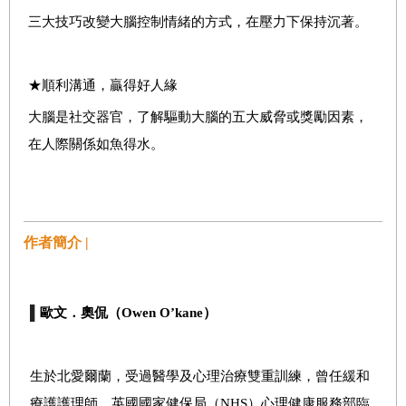
三大技巧改變大腦控制情緒的方式，在壓力下保持沉著。
★
順利溝通，贏得好人緣
大腦是社交器官，了解驅動大腦的五大威脅或獎勵因素，
在人際關係如魚得水。
作者簡介 |
▌
歐文．奧侃（
Owen O’kane
）
生於北愛爾蘭，受過醫學及心理治療雙重訓練，曾任緩和
療護護理師、英國國家健保局（
NHS
）心理健康服務部臨