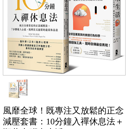
風靡全球！既專注又放鬆的正念
減壓套書：10分鐘入禪休息法＋