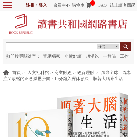
0
註冊
/
登入
會員中心
購物車
FAQ
線上讀者回函
熱門搜尋關鍵字：
官網獨家
小熊點讀
超慢跑
一群喵
工作
細胞
海洋圖書館
紅花
首頁
>
人文社科館
>
商業財經
>
經貿理財
>
風靡全球！既專
注又放鬆的正念減壓套書：10分鐘入禪休息法＋順著大腦來生活