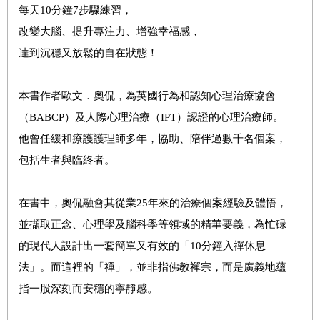
每天10分鐘7步驟練習，
改變大腦、提升專注力、增強幸福感，
達到沉穩又放鬆的自在狀態！
本書作者歐文．奧侃，為英國行為和認知心理治療協會
（BABCP）及人際心理治療（IPT）認證的心理治療師。
他曾任緩和療護護理師多年，協助、陪伴過數千名個案，
包括生者與臨終者。
在書中，奧侃融會其從業25年來的治療個案經驗及體悟，
並擷取正念、心理學及腦科學等領域的精華要義，為忙碌
的現代人設計出一套簡單又有效的「10分鐘入禪休息
法」。而這裡的「禪」，並非指佛教禪宗，而是廣義地蘊
指一股深刻而安穩的寧靜感。