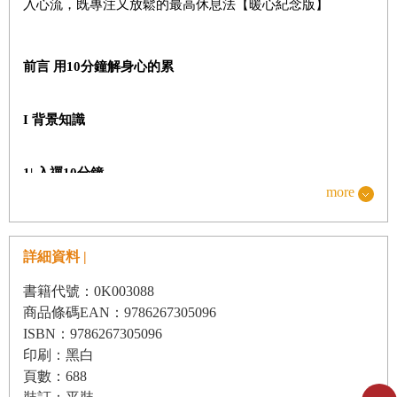
入心流，既專注又放鬆的最高休息法【暖心紀念版】
前言
用
10
分鐘解身心的累
I
背景知識
1|
入禪
10
分鐘
more
創造心理空間
短短
10
分鐘要學什麼？
我選擇
CBT
和正念的理由
詳細資料 |
書籍代號：0K003088
2|
承諾改變
商品條碼EAN：9786267305096
有意識地作出承諾
ISBN：9786267305096
印刷：黑白
改變可能很花時間
頁數：688
為什麼稱之為「鍛鍊」？