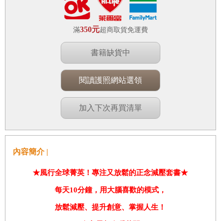
350元
滿
超商取貨免運費
書籍缺貨中
閱讀護照網站選領
加入下次再買清單
內容簡介 |
★
風行全球菁英！專注又放鬆的正念減壓套書
★
每天
10
分鐘，用大腦喜歡的模式，
放鬆減壓、提升創意、掌握人生！