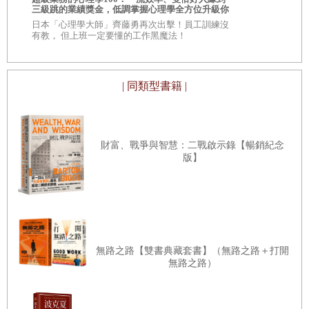
自己！
三級跳的業績獎金，低調掌握心理學全方位升級你
\\超過 30,
羞恥與罪惡
——
兩者不一樣！
的競爭力
的商學院教
日本「心理學大師」齊藤勇再次出擊！員工訓練沒
有教， 但上班一定要懂的工作黑魔法！
II
實際操作
| 同類型書籍 |
4|
第一分鐘：停下來
開始行動
步驟一：停下來
財富、戰爭與智慧：二戰啟示錄【暢銷紀念
步驟二：察看
版】
要是感覺不好怎麼辦？
百利而無一害
5|
第二、三分鐘：抵達寧靜空間
無路之路【雙書典藏套書】（無路之路＋打開
步驟三：抵達寧靜空間
無路之路）
安裝屬於你的寧靜空間
藉由敲打輸入訊息