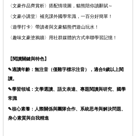
〈文豪作品齊賞析〉搭配情境圖，貓熊陪你讀辭賦～
〈文豪小講堂〉補充課外國學常識，一百分好簡單！
〈遊學打卡〉帶讀者與文豪貓熊們遊山玩水！
〈趣味文豪塗鴉牆〉用社群媒體的方式串聯學習記憶！
【閱讀關鍵與特色】
✎
9
適讀年齡：無注音（僅難字標示注音），適合
歲以上閱
讀。
✎
學習領域：文學選讀、語文表達、專題閱讀與研究、國學
常識
✎
核心素養：人際關係與團隊合作、系統思考與解決問題、
身心素質與自我精進