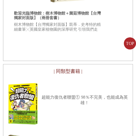
賞〈詠懷詩〉和〈酒德頌〉。
歡迎光臨博物館：樹木博物館＋菌菇博物館【台灣
淡泊佛系的園藝股長陶淵明，不為五斗米折腰，選擇歸隱山
獨家封面版】（兩冊套書）
從疑問到思考
樹木博物館【台灣獨家封面版】凱蒂．史考特的精
林。讓我們好好讀一讀他的〈歸去來兮辭〉，體會他的心
人生思辨關
細畫筆╳英國皇家植物園的深厚研究 引領我們走
境。
入蓊鬱豐美、萬象紛呈的森林之中
★★法國文
★★這個世界
TOP
下面，就讓我們一起走進熊貓世界，和這些萌萌的熊貓文豪
不容易被洗腦
一起玩耍吧。
| 同類型書籍 |
超能力復仇者聯盟① 98％不完美，也能成為英
雄！