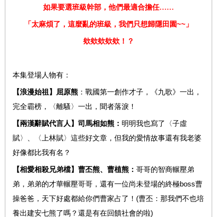
如果要選班級幹部，他們最適合擔任……
~~
「太麻煩了，這麼亂的班級，我們只想歸隱田園
」
欸欸欸欸欸！？
本集登場人物有：
【浪漫始祖】屈原熊
：戰國第一創作才子，《九歌》一出，
完全霸榜，〈離騷〉一出，聞者落淚！
【兩漢辭賦代言人】司馬相如熊：
明明我也寫了〈子虛
賦〉、〈上林賦〉這些好文章，但我的愛情故事還有我老婆
好像都比我有名？
【相愛相殺兄弟檔】曹丕熊、曹植熊：
哥哥的智商輾壓弟
boss
弟，弟弟的才華輾壓哥哥，還有一位尚未登場的終極
曹
(
操爸爸，天下好處都給你們曹家占了！
曹丕：那我們不也培
)
養出建安七熊了嗎？還是有在回饋社會的啦