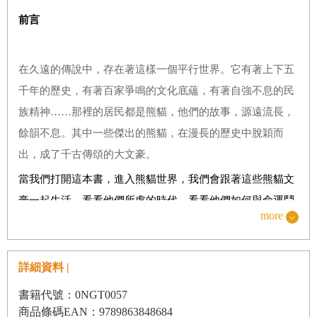
前言
在久遠的傳說中，存在著這樣一個平行世界。它有著上下五
千年的歷史，有著百家爭鳴的文化底蘊，有著自強不息的民
族精神……那裡的居民都是熊貓，他們的故事，源遠流長，
餘韻不息。其中一些傑出的熊貓，在漫長的歷史中脫穎而
出，成了千古傳頌的大文豪。
當我們打開這本書，進入熊貓世界，我們會跟著這些熊貓文
豪一起生活，看看他們所處的時代，看看他們如何與命運鬥
more
爭，也看看他們是在何種機緣之下，達成了萬人矚目的成
就。
詳細資料 |
通過閱讀這些故事，我們會學到這些文豪的代表作品，也會
掌握一些學習詩詞古文的訣竅。大家可以偷偷把這些竅門應
書籍代號：0NGT0057
用到語文學習中，讓自己輕鬆愉快地突破古文的壁壘，獲得
商品條碼EAN：9789863848684