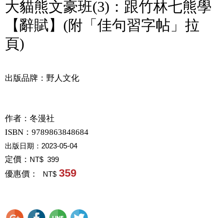
大貓熊文豪班(3)：跟竹林七熊學
【辭賦】(附「佳句習字帖」拉
頁)
出版品牌：野人文化
作者：
冬漫社
ISBN：9789863848684
出版日期：
2023-05-04
定價：
NT$ 399
359
優惠價：
NT$