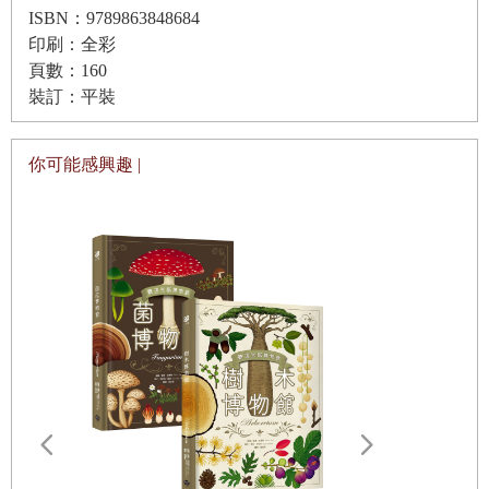
ISBN：9789863848684
更好的成績。還可以拓展知識領域和眼界，用更豐富多彩的
印刷：全彩
視角看待我們生活的世界。
頁數：160
接下來，就讓我們認識一下這些萌萌的熊貓文豪吧！
裝訂：平裝
《大貓熊文豪班》的故事總共有六冊，本冊為辭賦篇，將有
五位熊貓文豪班班級股長和七位文藝團團員與大家見面。孤
你可能感興趣 |
傲高潔的文藝團團長屈原，寫下了著名的〈離騷〉，還會教
大家唱千古流傳的《楚辭》。
聰明自信的語文課代表司馬相如，寫出的〈子虛賦〉是漢賦
的代表之作，他的生平經歷也堪稱傳奇。
個性迥異的曹丕、曹植兄弟，一個是機敏果決的風紀股長，
一個是隨性率真的文學社社長，他們帶來了〈燕歌行〉〈洛
神賦〉等作品讓我們學習。
特立獨行的文藝團團員嵇康、阮籍、山濤、向秀、劉伶、阮
咸和王戎，被稱為竹林七賢。他們將帶你參加竹林文會，鑑