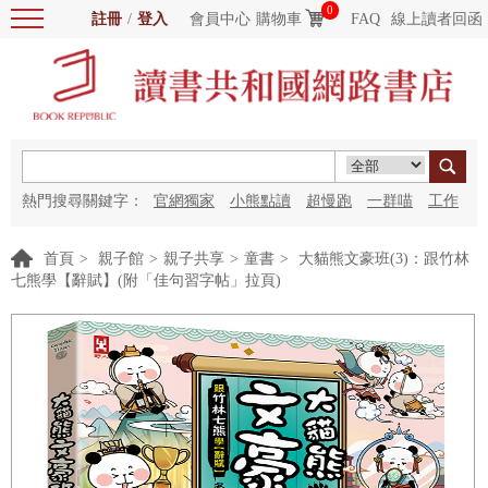
0
註冊
/
登入
會員中心
購物車
FAQ
線上讀者回函
熱門搜尋關鍵字：
官網獨家
小熊點讀
超慢跑
一群喵
工作
細胞
海洋圖書館
紅花
首頁
>
親子館
>
親子共享
>
童書
>
大貓熊文豪班(3)：跟竹林
七熊學【辭賦】(附「佳句習字帖」拉頁)