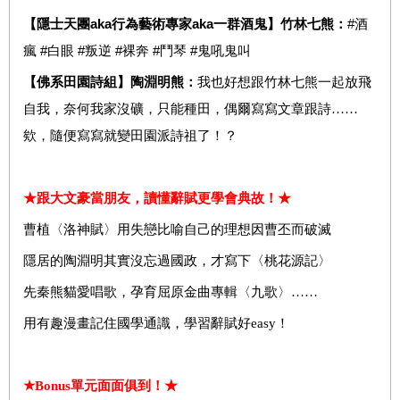
aka
aka
#
【隱士天團
行為藝術專家
一群酒鬼】竹林七熊：
酒
#
#
#
#
#
瘋
白眼
叛逆
裸奔
鬥琴
鬼吼鬼叫
【佛系田園詩組】陶淵明熊：
我也好想跟竹林七熊一起放飛
自我，奈何我家沒礦，只能種田，偶爾寫寫文章跟詩……
欸，隨便寫寫就變田園派詩祖了！？
★跟大文豪當朋友，讀懂辭賦更學會典故！★
曹植〈洛神賦〉用失戀比喻自己的理想因曹丕而破滅
隱居的陶淵明其實沒忘過國政，才寫下〈桃花源記
〉
先秦熊貓愛唱歌，孕育屈原金曲專輯〈九歌
〉……
用有趣漫畫記住國學通識，學習辭賦好
easy
！
★
Bonus
單元面面俱到！★