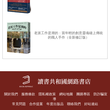
若不開心順遂，就會有軼事可說，最終我對兩種結果都坦然
接受。我在兒時享受過舒適的旅行，隨著年齡漸長，卻學會
了降低對旅行的物質期待，也發現所謂享受是個很容易改變
的概念。我去瓜地馬拉市撰寫幫派生活報導的時候，有一天
進入貧窮的里蒙納達區（La Limonada），一位長者帶著一
老派工作是潮的：當年輕的創意靈魂碰上傳統
的職人手作（全新修訂版）
群山羊向我們走來。帶我參觀的幫派青少年問我：「你口渴
嗎？」我說我渴，於是那個牧羊人現場把一頭山羊的奶擠進
大紙杯裡遞給我，那是我享用過最美味的飲料。
如果我們不想得知世人為何對美國又愛又恨，最好是待在家
裡為妙。我在旅居海外時仍是個愛國的美國人，卻也目睹我
的國家表現得有失尊嚴、同理心和智慧。如果沒去過外來移
民中心和難民營，你無法完全理解美國如何辱罵外來移民。
關於我們
服務條款
隱私權政策
網站地圖
團購專區
防詐騙宣
導
如果沒有待過以合理槍枝法規限制暴力犯罪的國家（其實大
常見問題
合作提案
年度出版品
聯絡我們
好站連結
多數國家都是如此），你無法了解美國步槍協會的專橫是多