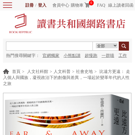
0
註冊
/
登入
會員中心
購物車
FAQ
線上讀者回函
熱門搜尋關鍵字：
官網獨家
小熊點讀
超慢跑
一群喵
工作
細胞
海洋圖書館
紅花
首頁
>
人文社科館
>
人文科普
>
社會史地
>
比遠方更遠： 走
入個人與國族，凝視政治下的創傷與差異，一場起於變革年代的人性
之旅