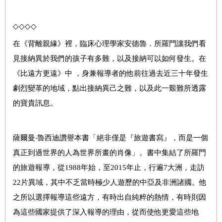
◇◇◇◇
在《背離親緣》裡，臨床心理學家安德魯．所羅門讓我們看
見接納異於我們的孩子有多難，以及接納可以如何發生。
在
《比遠方更遠》中 ，身兼報導者的他前往過去近三十年發生
劇烈變革的地域，點出接納異己之難，以及此一艱難所透露
的寶貴訊息。
薩爾曼‧魯西迪讚譽本書「絕非僅是『旅遊書寫』，而是一個
真正到過世界的人為世界所畫的肖像」。書中集結了所羅門
的旅遊報導，從1988年始，至2015年止，行遍7大洲，走訪
22片異域，其中不乏當時極少人遊歷的中亞及非洲諸國。他
之所以選擇報導這些遠方，有時出自純粹的熱情，有時則因
為這些國家提供了深入報導的理由，從而使他更愛這些地