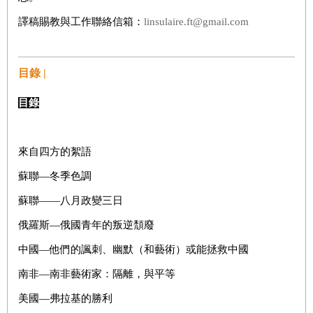
譯稿賜教與工作聯絡信箱：
linsulaire.ft@gmail.com
目錄 |
目錄
來自四方的絮語
蘇聯—冬季色調
蘇聯——八月政變三日
俄羅斯—俄國青年的叛逆頹廢
中國—他們的諷刺、幽默（和藝術）或能拯救中國
南非—南非藝術家：隔離，與平等
美國—弗拉基的勝利