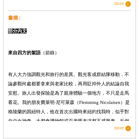
more
台灣—「不准動我們的國寶！」
台灣—各取其色的政治調色盤
書摘 |
土耳其—航向拜占庭
部分內文
尚比亞—尚比亞魅力
柬埔寨—龍斐莉的三個步驟
來自四方的絮語
（節錄）
蒙古—天寬地闊在蒙古
格陵蘭——發明對話
有人大力強調觀光和旅行的差異。觀光客成群結隊移動，不
塞內加爾—裸浴公羊血，暢飲可樂，好不痛快！
論參觀何處都要拿來與老家比較，再用貶抑外人的結論自我
阿富汗—塔利班之後的甦醒
安慰。旅人出發探險是為了親身體驗一個地方，不只是走馬
日本—沒有圍牆的美術館
看花。我的朋友費萊明
‧
尼可萊森（Flemming Nicolaisen）是
格陵蘭的因紐特人，他在首次出國時來紐約找我時，似乎對
所羅門群島—所羅門之歌
自由女神像、大都會博物館或百老匯表演都不感興趣，反倒
盧安達—慘痛回憶之子
more
喜歡帶著我的狗在全城
裡
散上老長的步。他說：「從前你來
利比亞—火圈：利比亞來鴻