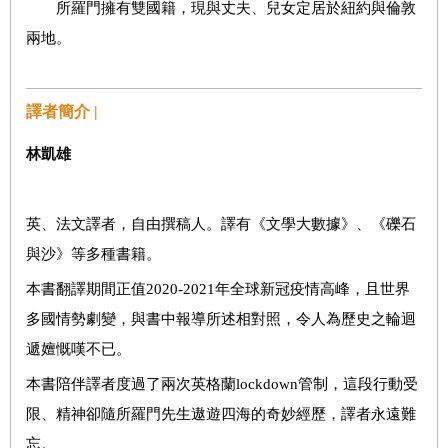
所羅門擁有雙國籍，現與丈夫、兒女定居於紐約與倫敦
兩地。
譯者簡介 |
林凱雄
英、法文譯者，自由撰稿人。譯有《文學大數據》、《礫石
與沙》等多種書籍。
本書翻譯期間正值
2020-2021
年全球新冠疫情高峰，且世界
多國情勢劇變，與書中報導所述相對照，令人為歷史之輪迴
遞嬗慨嘆不已。
本書陪伴譯者度過了兩次英格蘭
lockdown
管制，這段行動受
限、精神卻隨所羅門先生遨遊四海的奇妙經歷，譯者永遠難
忘。