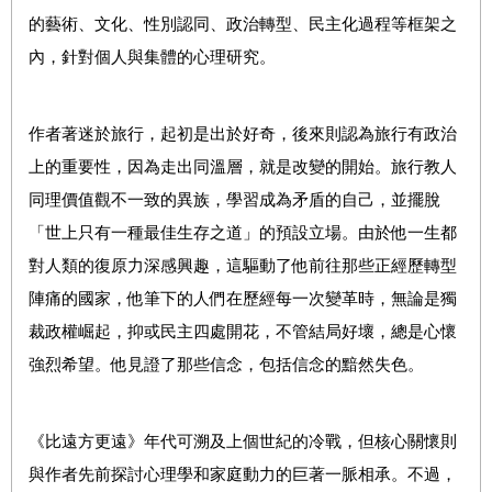
的藝術、文化、性別認同、政治轉型、民主化過程等框架之
內，針對個人與集體的心理研究。
作者著迷於旅行，起初是出於好奇，後來則認為旅行有政治
上的重要性
，因為
走出同溫層，就是改變的開始。
旅行教人
同理價值觀不一致的異族，學習成為矛盾的自己，並擺脫
「世上只有一種最佳生存之道」的預設立場。
由於他一生都
對人類的復原力深感興趣，這驅動了他前往那些正經歷轉型
陣痛的國家，他筆下的人們在歷經每一次變革時，無論是獨
裁政權崛起，抑或民主四處開花，不管結局好壞，總是心懷
強烈希望。他見證了那些信念，包括信念的黯然失色。
《比遠方更遠》年代可溯及上個世紀的冷戰，但核心關懷則
與作者先前探討心理學和家庭動力的巨著一脈相承。不過，