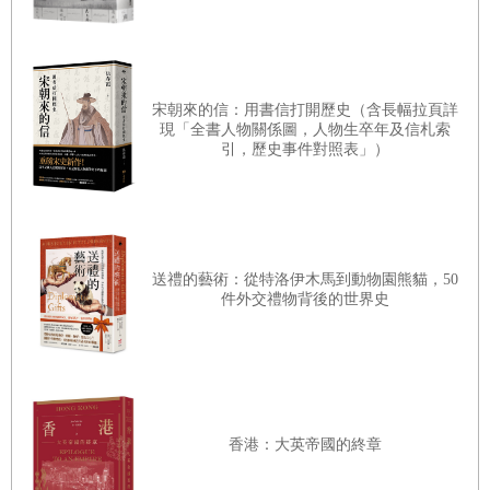
我那熱愛音樂的父親對這首歌評了幾句，我則朗聲說不知那
曲調聽來如何。話才說完，一縷細弱的歌聲從角落升起。我
們沒想過那位老婦人可能懂英文，更沒想到她可能是猶太
宋朝來的信：用書信打開歷史（含長幅拉頁詳
人，不過她在現場唱起那首勞改營的歌曲，也讓我們發現她
現「全書人物關係圖，人物生卒年及信札索
引，歷史事件對照表」）
既是展覽室的看守人，也是收藏品。她唱完後，我們想跟她
聊聊，不過她退縮回一副只諳母語的模樣，似乎聽不懂我們
的問題。她也是沒別的地方可去的人，不過她存活了下來。
送禮的藝術：從特洛伊木馬到動物園熊貓，50
件外交禮物背後的世界史
簡陋卻不原汁原味是很容易做到的，但一害怕純樸，就幾乎
不可能原汁原味。約翰
‧
羅斯金是英國維多利亞時代的評論大
家，曾經抱怨火車旅行的高效率抹煞了旅途的樂趣。他寫
道：「我們僅僅是被『送往』某處，跟變成包裹沒太大差
別。」我花了一段時間才學會欣賞旅途中的不適。起初，我
香港：大英帝國的終章
喜歡擁有冒險經歷勝過冒險的當下，但後來逐漸體會到旅行