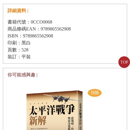
格陵蘭的時候想看戰爭紀念碑嗎？或是努克的博物館？」我
中國—吃在中國
不得不承認，我當時最想要的是置身於虹光幻彩的冰天雪地
詳細資料 |
中國—外顯華麗，以求內在平靜：乾隆皇帝的歸政花園
中。費萊明指出，只要一棟世貿雙子星大樓（當時尚未崩
書籍代號：0CCO0068
南極—南極探險
塌）就能容納格陵蘭全部人口，他就想感受一下跟這麼多人
商品條碼EAN：9789865562908
在一起是什麼滋味。他是旅人，我卻為他安排了觀光客的行
ISBN：9789865562908
印尼—人人通手語的國度
印刷：黑白
程。
巴西—希望之城：里約
頁數：528
裝訂：平裝
迦納—與迦納總統同床？
TOP
原汁原味的體驗是旅人的終極目標，不過這事可遇而不可
羅馬尼亞—羅馬尼亞的同志、猶太人、精神病患和吉普賽慈
求。我在二十八歲那年與朋友泰考特
‧
坎普（
Talcott Camp
）
你可能感興趣 |
善組織
做了一趟橫越波札那的公路之旅，我們沿著僅有的一條主要
緬甸—緬甸的關鍵時刻
幹道行駛，不時得停車讓牛群通過。有一回我們早早就看到
澳洲—汪洋迷失記
前方有牛群，卻不見牧牛人的蹤影，車開近以後才發現那是
謝辭
一群大象。之前我們已經在一望無際的保留區見過象群，也
注釋
就是大象的「自然棲息地」，可是在國家公園的法定範圍內
當個付費觀察野生動物的觀光客，讓這場相遇感覺有點取
參考書目