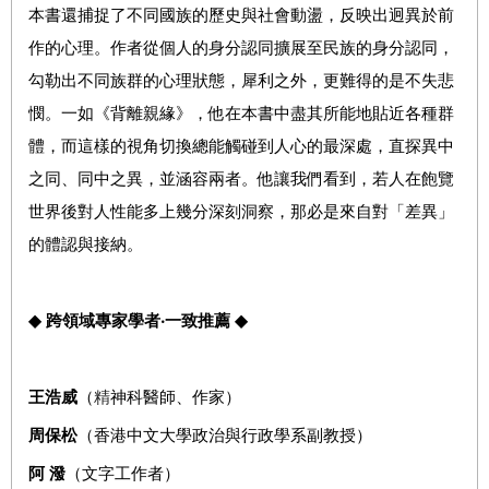
本書還捕捉了不同國族的歷史與社會動盪，反映出迥異於前
作的心理。
作者從個人的身分認同擴展至民族的身分認同，
勾勒出不同族群的心理狀態，犀利之外，更難得的是不失悲
憫。一如《背離親緣》，他在本書中盡其所能地貼近各種群
體，而這樣的視角切換總能觸碰到人心的最深處，直探異中
之同、同中之異，並涵容兩者。他讓我們看到，若人在飽覽
世界後對人性能多上幾分深刻洞察，那必是來自對「差異」
的體認與接納。
◆
跨領域專家學者‧一致推薦
◆
王浩威
（
精
神科醫師、作家
）
周保松
（香港中文大學政治與行政學系副教授）
阿 潑
（
文字工作者
）