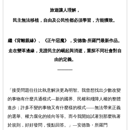
旅遊讓人理解，
民主無法移植，自由及公民性都必須學習，方能獲致。
繼《背離親緣》、《正午惡魔》，安德魯‧所羅門最新作品。
走在變革邊緣，見證民主的崛起與消逝，重探不同社會對自
由的定義。
────
「
接受問題往往比執意解決更為明智。我曾想找出少數改變
的事物有什麼共通模式—新的國界、民權和殘障人權的整體
進步；許多不變的事物又有什麼樣的模式——無法帶來正義
的選舉、權力腐化的傾向等等。而今我開始試著別那麼執著
於規則，好好發問，慢點回答。
」
—安德魯・所羅門