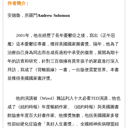
作者簡介 |
安德魯．所羅門
Andrew Solomon
2001
年，他在經歷了長年憂鬱症之後，寫出《正午惡
魔》這本憂鬱症專書，獲得美國國家圖書獎。隔年，他為了
治療自己身為同志而在成長過程中承受的傷害，展開為期十
年的訪查和研究，針對三百個擁有異常孩子的家庭進行深入
拜訪，寫成了《背離親緣》一書，一出版便震驚世界。本書
並獲得美國國家書評獎。
他的演講被《
Wired
》雜誌列入十大必看
TED
演講，他也
成了《紐約時報》年度暢銷作家、《紐約時報》與美國圖書
館協會年度百大好書作家。他獲獎無數，包括美國國家多發
性節結硬化症協會「美好人生書獎」、全國精神疾病聯盟紐