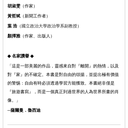
胡淑雯
（作家）
黃哲斌
（新聞工作者）
葉
浩
（
國立政治大學政治學系副教授
）
顏擇雅
（作家、出版人）
◆
名家讚譽
◆
「這是一部美麗的作品，靈感來自對
『
離開
』
的熱情，以及
對
『
家
』
的不確定。本書是對自由的頌揚，並提出極有價值
的警惕：自由有時必須透過學習方能獲致。本書絕非僅是
『
旅遊書寫
』
，而是一個真正到過世界的人為世界所畫的肖
像。」
─
薩爾曼
．
魯西迪