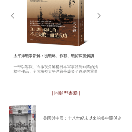
巧。在官方畫定的疆界外與這些動物不期而遇，那種扣人心
弦的經驗是無可比擬的。其中一隻大象擋住了路，我們只好
停下，一坐就是將近一小時。落日低垂，在這群厚皮動物身
遠野物語：
上灑滿粉紅色光線。我在十幾個非洲和亞洲國家看過大象，
——日本民
「鄉土」的
卻從未有過這種天啟般的感受。
時
太平洋戰爭新解：從戰略、作戰、戰術深度解讀
兩年後，我與父親去波羅的海諸國旅行，在立陶宛參觀了一
是
一部以客觀、冷徹視角解構日本軍事體制缺陷的指
間占地很小的博物館，建館宗旨是紀念在維爾紐斯滅絕的猶
巔
標性作品，全面檢視太平洋戰爭爆發至終結的重量
級著作
太族群。全部四間展覽室除了我們，只有兩個包著頭巾的東
歐老婦人半睡半醒地坐在塑膠椅上，我們猜想她們不是守衛
| 同類型書籍 |
就是清潔工。納粹的政治宣傳把蘇聯併吞立陶宛怪在猶太人
頭上，九十％的猶太人在本地政府積極配合下遭到屠殺，企
圖協助猶太鄰居的立陶宛人也難逃一死。進入勞改營的立陶
美國與中國：十八世紀末以來的美中關係史
宛猶太人相形之下很少，不過館內還是有一塊展示板介紹營
區的景況，並且提到羸弱的勞改者會唱一首歌為自己打氣。