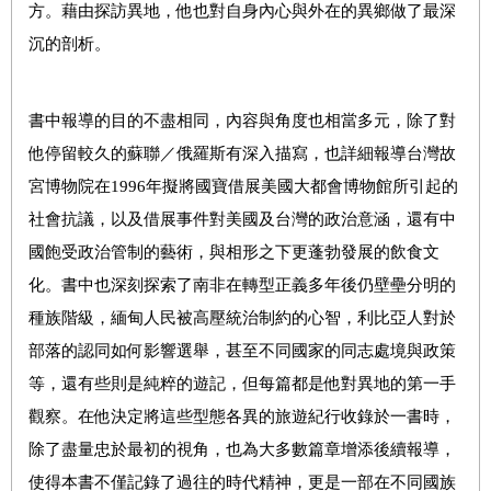
方。藉由探訪異地，他也對自身內心與外在的異鄉做了最深
沉的剖析。
書中報導的目的不盡相同，內容與角度也相當多元，除了對
他停留較久的蘇聯／俄羅斯有深入描寫，也詳細報導台灣故
宮博物院在1996年擬將國寶借展美國大都會博物館所引起的
社會抗議，以及借展事件對美國及台灣的政治意涵，還有中
國飽受政治管制的藝術，與相形之下更蓬勃發展的飲食文
化。書中也深刻探索了南非在轉型正義多年後仍壁壘分明的
種族階級，緬甸
人民被高壓統治制約的心智
，利比亞人對於
部落的認同如何影響選舉，甚至不同國家的同志處境與政策
等，還有些則是純粹的遊記，但每篇都是他對異地的第一手
觀察。在他決定將這些型態各異的旅遊紀行收錄於一書時，
除了盡量忠於最初的視角，也為大多數篇章增添後續報導，
使得本書不僅記錄了過往的時代精神，更是一部在不同國族