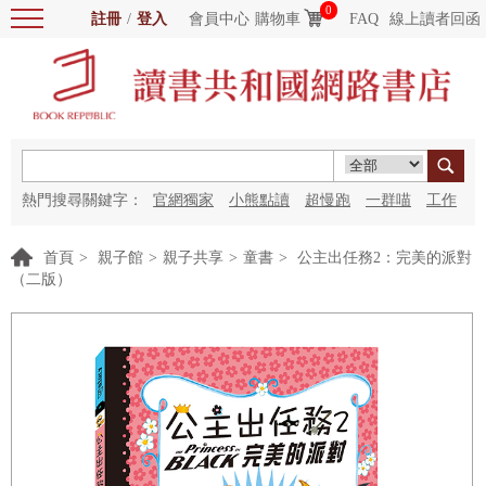
0
註冊
/
登入
會員中心
購物車
FAQ
線上讀者回函
熱門搜尋關鍵字：
官網獨家
小熊點讀
超慢跑
一群喵
工作
細胞
海洋圖書館
紅花
首頁
>
親子館
>
親子共享
>
童書
>
公主出任務2：完美的派對
（二版）