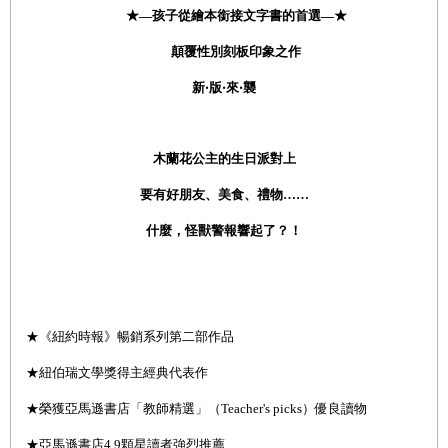
★
—孩子從繪本銜接文字書的首選—
★
顛覆性別刻板印象之作
新‧版‧來‧襲
木蘭花公主的生日派對上
要有好朋友、美食、禮物……
什麼，怪獸警報響起了？！
★《紐約時報》暢銷系列第二部作品
★紐伯瑞文學獎得主經典代表作
★榮獲亞馬遜書店「教師精選」（Teacher's picks）優良讀物
★亞馬遜書店4.9顆星讀者強烈推薦