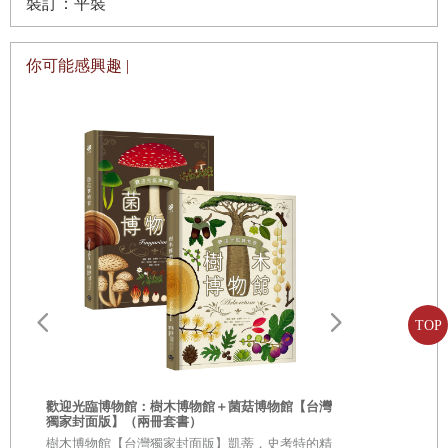
裝訂：平裝
你可能感興趣 |
TOP
歡迎光臨博物館：樹木博物館＋菌菇博物館【台灣
獨家封面版】（兩冊套書）
從疑問到思考
樹木博物館【台灣獨家封面版】凱蒂．史考特的精