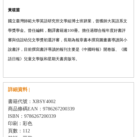
黃筱茵
國立臺灣師範大學英語研究所文學組博士班肄業，曾獲師大英語系文
學獎學金。曾任編輯，翻譯書籍逾100冊。擔任過聯合報年度好書評
審與信誼幼兒文學獎初選評審，長期為報章書本撰寫圖畫書導讀與小
說書評，目前撰寫書評導讀的報刊主要是《中國時報》開卷版、《國
語日報》兒童文學版和星期天書房版等。
詳細資料 |
書籍代號：XBSY4002
商品條碼EAN：9786267200339
ISBN：9786267200339
印刷：彩色
頁數：112