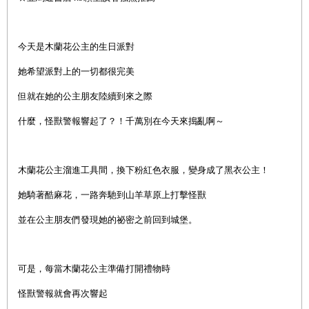
今天是木蘭花公主的生日派對
她希望派對上的一切都很完美
但就在她的公主朋友陸續到來之際
什麼，怪獸警報響起了？！千萬別在今天來搗亂啊～
木蘭花公主溜進工具間，換下粉紅色衣服，變身成了黑衣公主！
她騎著酷麻花，一路奔馳到山羊草原上打擊怪獸
並在公主朋友們發現她的祕密之前回到城堡。
可是，每當木蘭花公主準備打開禮物時
怪獸警報就會再次響起