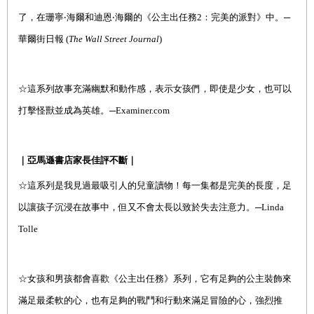
了，在珊寧‧海爾和迪恩‧海爾的《公主出任務
2
：完美的派對》中。─
華爾街日報
(
The Wall Street Journal
)
☆
這系列故事充滿幽默和動作感，表示女孩們，即使是少女，也可以
打擊怪獸並成為英雄。─
Examiner.com
｜亞馬遜書店家長佳評不斷｜
☆
這系列是我見過最吸引人的兒童讀物！每一集都是完美的長度，足
以讓孩子沉浸在故事中，但又不會太長以致於失去注意力。─Linda
Tolle
☆
女孩和男孩都會喜歡《公主出任務》系列，它有足夠的公主裝飾來
滿足最柔軟的心，也有足夠的戰鬥和行動來滿足冒險的心，強烈推