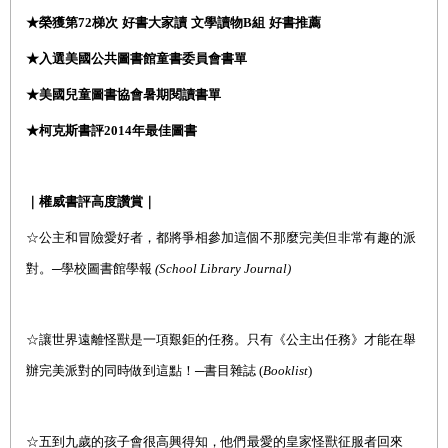
★
榮獲第
72
梯次
好書大家讀
文學讀物
B
組
好書推薦
★
入選美國公共圖書館童書委員會書單
★
美國兒童圖書協會暑期閱讀書單
★
柯克斯書評
2014
年最佳圖書
｜權威書評高度讚賞｜
☆
公主和冒險愛好者，都將爭相參加這個不那麼完美但非常有趣的派
對。
─
學校圖書館學報
(School Library Journal)
☆
讓世界遠離怪獸是一項艱鉅的任務。只有《公主出任務》才能在舉
辦完美派對的同時做到這點！
─
書目雜誌
(
Booklist
)
☆
五到九歲的孩子會很高興得知，他們最愛的皇家怪獸征服者回來