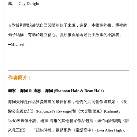
薦。─Guy Doright
☆
對於剛開始嘗試自己閱讀的孩子來說，這是一本很棒的書。重複的
句子結構，有助於建立信心。強烈推薦給著迷公主故事的小讀者。
─Michael
作者簡介 |
珊寧．海爾
&
迪恩．海爾
(Shannon Hale & Dean Hale)
海爾夫婦是作品獲獎連連的最佳拍檔
，
他們的共同創作還有如
：
《長
髮公主復仇記》
(Rapunzel’s Revenge)
和《大災難傑克》
(Calamity
Jack)
等圖像小說。珊寧
‧
海爾的其他精采作品包括：紐伯瑞銀牌獎《誰
來救王妃》，「紐約時報」暢銷系列《童話高中》
(Ever After High)
。