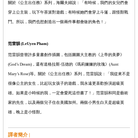
關於《公主出任務》系列，海爾夫婦說：「有時候，我們的女兒們會
穿上公主裝，玩下午茶派對遊戲；有時候她們會穿上斗篷，跟怪獸戰
鬥。所以，我們也想創造出一個兩件事都會做的角色！」
范雷韻
(LeUyen Pham)
范雷韻曾替許多童書創作插圖，包括圖圖大主教的《上帝的美夢》
(God’s Dream)
，還有道格拉斯
‧
伍德的《瑪莉嬸嬸的玫瑰》
(Aunt
Mary’s Rose)
等。關於《公主出任務》系列，范雷韻說：「我從來不是
很像公主的女生，比起玩女孩子的遊戲，我永遠更喜歡扮演超級英
雄。如果是小時候的我，一定會愛死這些書了！」范雷韻和同是藝術
家的先生，以及兩個兒子住在美國加州。兩個小男生白天是超級英
雄，晚上是小怪獸。
譯者簡介 |