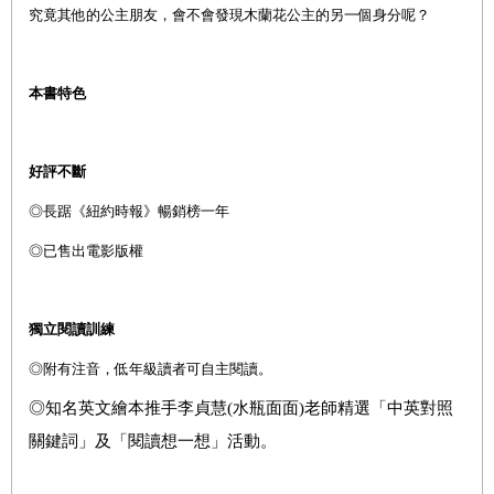
究竟其他的公主朋友，會不會發現木蘭花公主的另一個身分呢？
本書特色
好評不斷
◎
長踞《紐約時報》暢銷榜一年
◎已售出電影版權
獨立閱讀訓練
◎附有注音，低年級讀者可自主閱讀。
◎知名英文繪本推手李貞慧(水瓶面面)老師精選「中英對照
關鍵詞」及「閱讀想一想」活動。