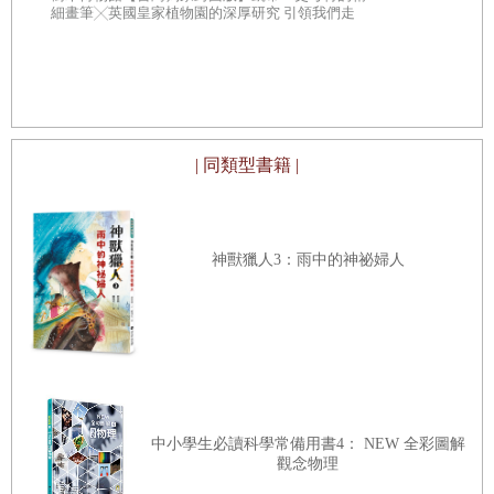
人生思辨關
細畫筆╳英國皇家植物園的深厚研究 引領我們走
入蓊鬱豐美、萬象紛呈的森林之中
★★法國文
★★這個世界
不容易被洗腦
| 同類型書籍 |
神獸獵人3：雨中的神祕婦人
中小學生必讀科學常備用書4： NEW 全彩圖解
觀念物理