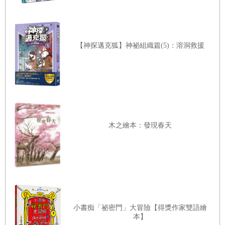
【神探邁克狐】神祕組織篇(5)：溶洞救援
木之繪本：發現春天
小書痴「祕密門」大冒險【得獎作家雙語繪
本】