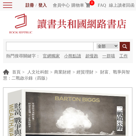
0
註冊
/
登入
會員中心
購物車
FAQ
線上讀者回函
熱門搜尋關鍵字：
官網獨家
小熊點讀
超慢跑
一群喵
工作
細胞
海洋圖書館
紅花
首頁
>
人文社科館
>
商業財經
>
經貿理財
>
財富、戰爭與智
慧：二戰啟示錄（四版）