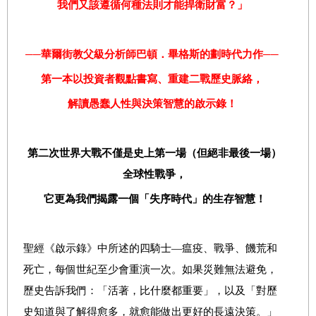
我們又該遵循何種法則才能捍衛財富？」
──華爾街教父級分析師巴頓．畢格斯的劃時代力作──
第一本以投資者觀點書寫、重建二戰歷史脈絡，
解讀愚蠢人性與決策智慧的啟示錄！
第二次世界大戰不僅是史上第一場（但絕非最後一場）
全球性戰爭，
它更為我們揭露一個「失序時代」的生存智慧！
聖經《啟示錄》中所述的四騎士—瘟疫、戰爭、饑荒和
死亡，每個世紀至少會重演一次。如果災難無法避免，
歷史告訴我們：「活著，比什麼都重要」，以及「對歷
史知道與了解得愈多，就愈能做出更好的長遠決策。」