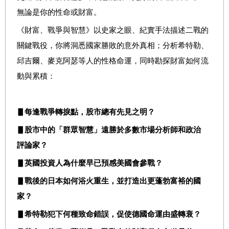
無論是你的性命或財富。
《財富、戰爭與智慧》以史家之眼、紀實手法描述二戰的
關鍵戰役，你將洞悉國家勝敗的意外真相；分析希特勒、
邱吉爾、麥克阿瑟等人的性格命運，同時勘探財富如何流
動與累積：
▋每逢戰爭轉捩點，股市總有先見之明？
▋股市中的「群眾智慧」遠勝於多數市場分析師和政治
評論家？
▋英國投資人為什麼早已預感美國會參戰？
▋戰後的日本如何浴火重生，並打造出更蓬勃富裕的國
家？
▋希特勒犯下何種致命錯誤，促使德國命運由盛轉衰？