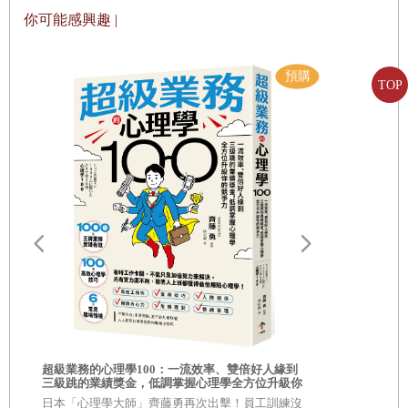
史告訴我們，在和平時期，股票可以幫我們增加財富，但
你可能感興趣 |
- 英國首相的破產危機
是當一國戰敗，家園被外國勢力占領時，股票真能幫我們
保留財富嗎？萬一不行，擁有財富的人該怎麼辦？考慮通
- 邱吉爾的個性
膨調整後的實質購買力，上市股票的績效究竟如何？
TOP
- 希特勒的風格
- 英國向「兇殘暴政」開戰
一種資產類別或投資工具，要想成為家庭或機構安放
- 德軍五日輕取荷蘭
資本的地方，必須要有長期保值及增值的效果，而且不分
- 比利時癡心妄想能置身事外
和平時期或動盪時期皆是如此。要是無法保值，累積的財
- 法國馬其頓防線一無用處
富價值就會消失。當你愈來愈富有時，保護財富不受衝
路
- 敦克爾克大撤退
擊，至少和追求財富增值一樣重要。
- 我們要奮戰到底！
- 德軍佔領法國
長期保護財富不受侵蝕並非學術課題，這個世界本來
- 悲觀的氣氛使英國股市大崩盤
就容易發生大幅摧毀財富的災難。在早年幾個世紀，世界
你的人生需要
相的商業洞察
超級業務的心理學100：一流效率、雙倍好人緣到
上充斥著戰爭、天災、饑荒和瘟疫。後來，十八和十九世
自己！
- 過於樂觀而遭受質疑的德國股市
三級跳的業績獎金，低調掌握心理學全方位升級你
\\超過 30,
的競爭力
的商學院教
紀出現沒收財富、令人家破人亡的革命。上個世紀，即二
日本「心理學大師」齊藤勇再次出擊！員工訓練沒