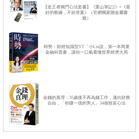
極考驗。那也是一場空前的戰鬥，先是軸心國占上風，隨
- 英軍摧毀德國最大的戰艦
【造王者獨門心法套書】《栗山筆記2》+《最
後同盟國才翻盤取得優勢。
好的教練，不給答案》（官網獨家贈金屬書
- 美英聯盟激起希望
籤）
- 英國股市成為戰事風向球
對整個世界來說，1930年代和40年代是相當黑暗的歲
- 英國的厄運
月。除非你深入了解事件的實際發展，否則你不會知道當
時勢：財經知識型YT「小Lin說」第一本商業
時的情況有多惡劣，世界離新的黑暗年代有多麼近。所
金融科普書，讓你一口氣看懂世界經濟大局
▋
第六章：德國股市與巴巴羅薩行動
以，我在本書中，以大量的篇幅交代戰爭的起伏，以及交
- 希特勒超乎常人的判斷力
戰雙方領導人的特質和管理風格。我找到一些有關希特
- 進攻蘇聯的計畫：巴巴羅薩行動
勒、邱吉爾、墨索里尼，以及其他人的罕見見解，並收錄
在書中。本書主要是關注1938年和1943年間發生的事件，
- 絕無蘇聯戰俘
金錢的真理：35歲後不再為錢工作，邁向財務
而不是同盟國後來的勝利，因為真正的重點在於戰爭的轉
- 俄羅斯空軍和步兵團遭到殲滅
自由，「秒賺一億的男人」34個致富心法
捩點。書中也收錄了韓國的狀況，因為韓國對日本市場很
- 烏克蘭因痛恨蘇聯而歡迎德軍
重要。
- 嚴寒中德軍持續挺進莫斯科
- 德軍的無敵神話破滅了
投資人（其實全民皆然）都必須因應逆境和艱困的時