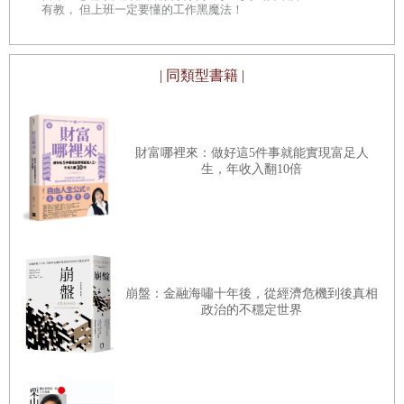
- 法國投降和不列顛空戰
有教， 但上班一定要懂的工作黑魔法！
十世紀，或許是有史以來災難最慘重的世紀，相繼發生了
- 倫敦徹夜未眠
第一次世界大戰、惡性通貨膨脹、經濟大蕭條，隨後是在
- 他們最輝煌的時光
連串事件的交織下，醞釀出最慘烈的破壞：第二次世界大
| 同類型書籍 |
- 大西洋戰役
戰。那是一場真正的世界性戰爭，如今回顧過往，那也是
- 原本可能發生什麼
我們熟知的西方文明能否存續下去的關鍵時刻。
財富哪裡來：做好這5件事就能實現富足人
生，年收入翻10倍
▋
第五章：英國的黑暗歲月
長久以來，我對二次世界大戰的一切資訊始終相當著
迷。它為生命、政治、金融市場、財富，以及最重要的生
- 德國潛艇對陣英國皇家海軍
存，提供許多的啟示。我研讀二次大戰多年了，不過只算
- 財富全都消失了
業餘的喜好，不算專業的研究。二次大戰無疑是世紀之
- 希特勒的副手想自己結束戰爭
崩盤：金融海嘯十年後，從經濟危機到後真相
戰，或許也是千年之戰，因為它幾乎掌控、蹂躪、折磨了
政治的不穩定世界
- 隆美爾將軍所領導的德軍
整個世界。它對被征服和隨後被占領的國家，以及後來的
- 德國發起巴巴羅薩行動
戰敗國影響深遠，是現代檢驗上市股票或任何資產在面臨
- 英國股市展現智慧
曠日持久又波及全國的災難時，能否保有財富購買力的終