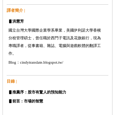
譯者簡介 |
▋
洪慧芳
國立台灣大學國際企業學系畢業，美國伊利諾大學香檳
分校管理碩士，曾任職於西門子電訊及花旗銀行，現為
專職譯者，從事書籍、雜誌、電腦與遊戲軟體的翻譯工
作。
Blog
：cindytranslate.blogspot.tw/
目錄 |
▋
推薦序：股市有驚人的預知能力
▋
前言：市場的智慧