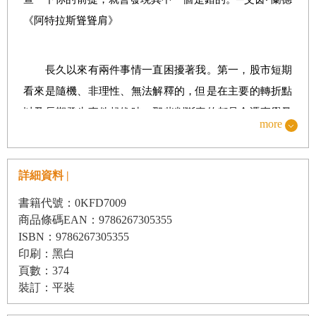
- 難以驅離的「黑狗」：邱吉爾的悲鳴
《阿特拉斯聳聳肩》
- 投資人深陷絕望谷底
長久以來有兩件事情一直困擾著我。第一，股市短期
▋
第三章：股市掙扎
——
從經濟大蕭條到二戰爆發
看來是隨機、非理性、無法解釋的，但是在主要的轉折點
以及長期發生事件起伏時，那些判斷真的都是全憑直覺又
- 英國股市和英國經濟
more
明智的嗎？又或者，股價大多只是反映群眾愚昧的共識？
- 1929-1937年的美國經濟
- 1934-1939年的美國經濟
詳細資料 |
第二，每個世紀至少都會重演一次，聖經《啟示錄》
- 「全球股市創下新低」所帶來的提示
書籍代號：0KFD7009
中的四騎士—瘟疫、戰爭、饑荒和死亡—騎馬而來，造成
- 美英股市對同盟建立的反應
商品條碼EAN：9786267305355
巨大的財富災難。上次死亡騎著灰白色的馬而來，後頭緊
ISBN：9786267305355
- 股市預知戰爭轉折
跟著地獄，使全世界驚恐不安，是第二次世界大戰。
印刷：黑白
頁數：374
裝訂：平裝
▋
第四章：倫敦股市與戰爭
這四位騎士大開殺戒時，你如何保護自己的財富？歷
- 邱吉爾在最黑暗的時刻接任首相