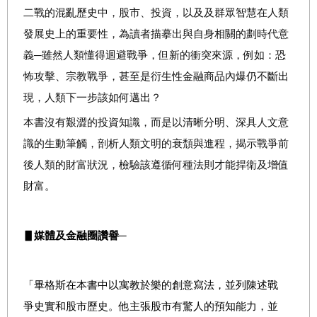
二戰的混亂歷史中，股市、投資，以及及群眾智慧在人類
發展史上的重要性，為讀者描摹出與自身相關的劃時代意
義─雖然人類懂得迴避戰爭，但新的衝突來源，例如：恐
怖攻擊、宗教戰爭，甚至是衍生性金融商品內爆仍不斷出
現，人類下一步該如何邁出？
本書沒有艱澀的投資知識，而是以清晰分明、深具人文意
識的生動筆觸，剖析人類文明的衰頹與進程，揭示戰爭前
後人類的財富狀況，檢驗該遵循何種法則才能捍衛及增值
財富。
▋媒體及金融圈讚譽─
「畢格斯在本書中以寓教於樂的創意寫法，並列陳述戰
爭史實和股市歷史。他主張股市有驚人的預知能力，並