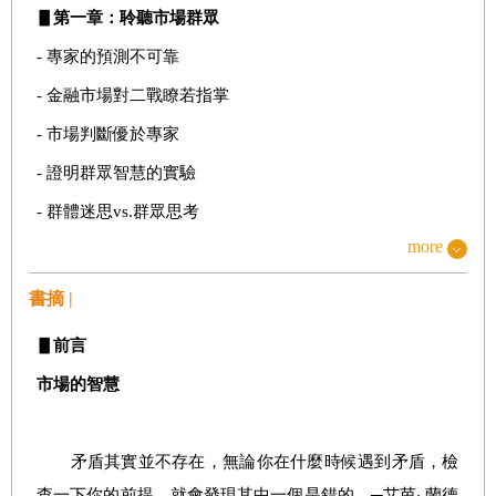
▋
第一章：聆聽市場群眾
- 專家的預測不可靠
- 金融市場對二戰瞭若指掌
- 市場判斷優於專家
- 證明群眾智慧的實驗
- 群體迷思vs.群眾思考
more
▋
第二章：失序的恐怖籠罩全世界
書摘 |
- 蘇聯的恐怖、酷刑和死亡集中營
▋
前言
- 德國以惡魔之爪攫奪歐陸
市場的智慧
- 日本征服亞洲的風火疾行之姿
- 悲觀的預言：黑暗時代即將到訪
矛盾其實並不存在，無論你在什麼時候遇到矛盾，檢
- 美國對混亂局勢視而不見
查一下你的前提，就會發現其中一個是錯的。─艾茵‧ 蘭德