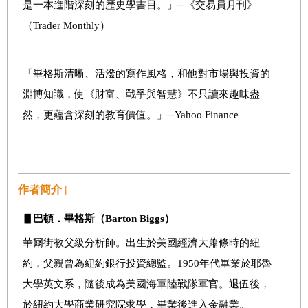
是一本進階深刻的歷史學書目。」─《交易員月刊》
（Trader Monthly）
「畢格斯清晰、活潑的寫作風格，和他對市場與投資的
淵博知識，使《財富、戰爭與智慧》不只讀來趣味盎
然，更蘊含深刻的教育價值。」─Yahoo Finance
作者簡介 |
▋
巴頓．畢格斯（Barton Biggs
）
華爾街教父級分析師。出生於美國經濟大蕭條時的紐
約，父親曾為紐約銀行投資總監。1950年代畢業於耶魯
大學英文系，隨後成為美國海軍陸戰隊軍官。退伍後，
於紐約大學商業研究院求學，畢業後進入金融業。