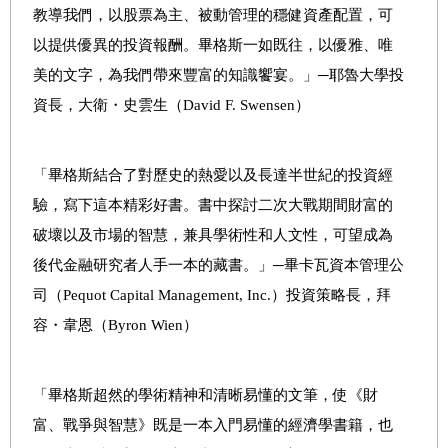
教導我們，以股票為主、被動管理的穩健資產配置，可
以提供優異的投資報酬。畢格斯一如既往，以優雅、唯
美的文字，為我們帶來豐富的知識饗宴。」─耶魯大學投
資長，大衛・史雲生（David F. Swensen）
「畢格斯結合了對歷史的熱愛以及長達半世紀的投資經
驗，寫下這本精彩好書。書中探討二次大戰期間財富的
破壞以及市場的智慧，兼具學術性和人文性，可望成為
後代金融研究者人手一本的藏書。」─畢卡瓦資本管理公
司（Pequot Capital Management, Inc.）投資策略長，拜
容・韋恩（Byron Wien）
「畢格斯超然的學術精神和清晰易懂的文筆，使《財
富、戰爭與智慧》既是一本入門易懂的經濟學書籍，也