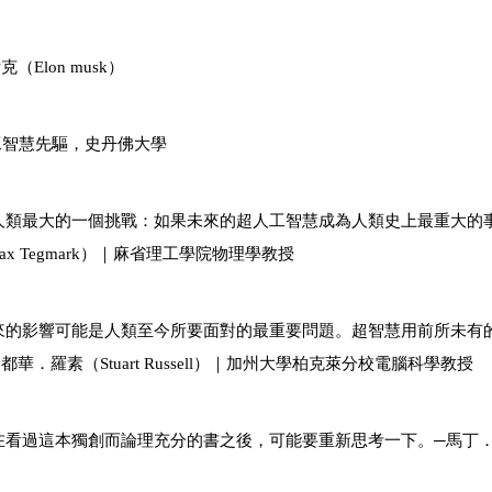
斯克（
Elon musk
）
工智慧先驅，史丹佛大學
人類最大的一個挑戰：如果未來的超人工智慧成為人類史上最重大的
ax Tegmark
）｜麻省理工學院物理學教授
來的影響可能是人類至今所要面對的最重要問題。超智慧用前所未有
史都華．羅素（
Stuart Russell
）｜加州大學柏克萊分校電腦科學教授
在看過這本獨創而論理充分的書之後，可能要重新思考一下。─馬丁