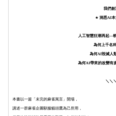
我們創
★
洞悉
AI
本
人工智慧狂潮再起—
為何上千名
為何
AI
毀滅人
為何
AI
帶來的改變有
＼＼
本書以一篇「未完的麻雀寓言」開場，
講述一群麻雀企圖馴服貓頭鷹為己所用，