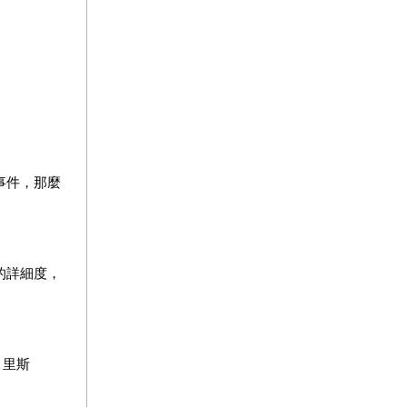
事件，那麼
的詳細度，
．里斯