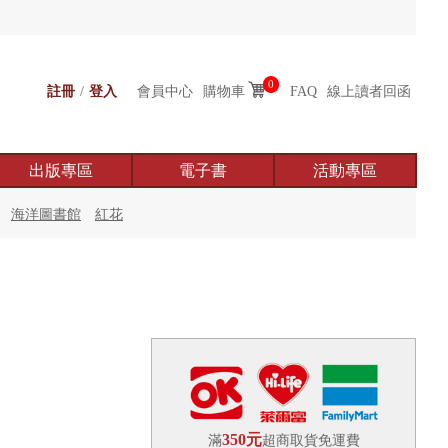
0
註冊
/
登入
會員中心
購物車
FAQ
線上讀者回函
出版專區
電子書
活動專區
海洋圖書館
紅花
350元
滿
超商取貨免運費