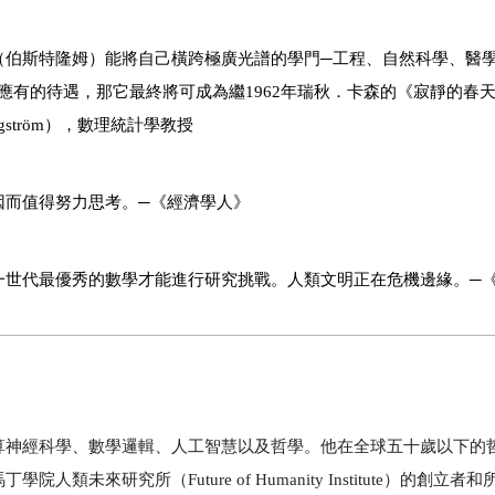
（伯斯特隆姆）能將自己橫跨極廣光譜的學門─工程、自然科學、醫
應有的待遇，那它最終將可成為繼
1962
年瑞秋．卡森的《寂靜的春
gström
），數理統計學教授
因而值得努力思考。─《經濟學人》
一世代最優秀的數學才能進行研究挑戰。人類文明正在危機邊緣。─
神經科學、數學邏輯、人工智慧以及哲學。他在全球五十歲以下的
馬丁學院人類未來研究所（
Future of Humanity Institute
）的創立者和