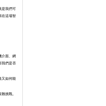
就是我們可
類在這場智
機介面、網
而我們是否
值又如何能
艱難挑戰。