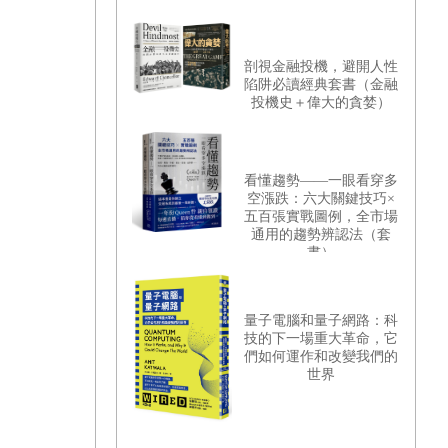
剖視金融投機，避開人性
陷阱必讀經典套書（金融
投機史＋偉大的貪婪）
看懂趨勢——一眼看穿多
空漲跌：六大關鍵技巧×
五百張實戰圖例，全市場
通用的趨勢辨認法（套
書）
量子電腦和量子網路：科
技的下一場重大革命，它
們如何運作和改變我們的
世界