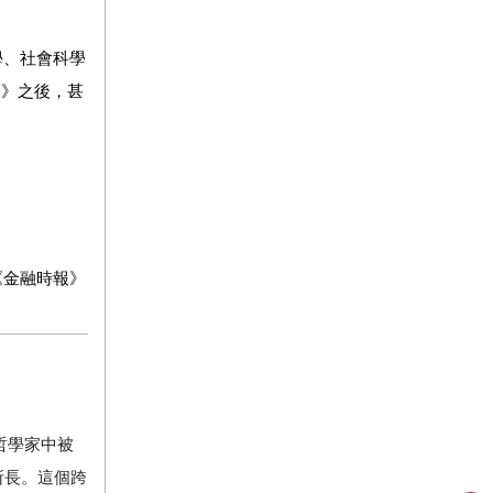
學、社會科學
天》之後，甚
《金融時報》
哲學家中被
所長。這個跨