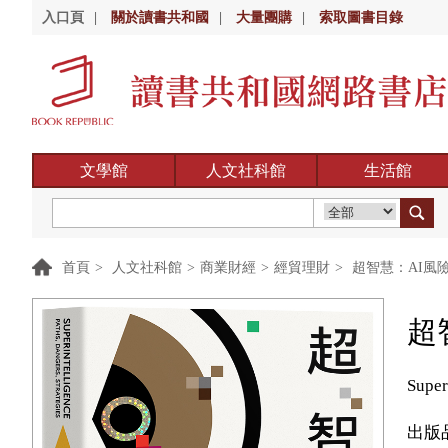
入口頁
|
關於讀書共和國
|
大量團購
|
索取圖書目錄
文學館
人文社科館
生活館
首頁
>
人文社科館
>
商業財經
>
經貿理財
>
超智慧：AI風
超
Super
出版