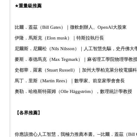
★
重量級推薦
比爾．蓋茲（
Bill Gates
）｜微軟創辦人、
OpenAI
大股東
伊隆．馬斯克（
Elon musk
）｜特斯拉執行長
尼爾斯．尼爾松（
Nils Nilsson
）｜人工智慧先驅，史丹佛大
麥斯．泰德馬克（
Max Tegmark
）｜麻省理工學院物理學教
史都華．羅素（
Stuart Russell
）｜加州大學柏克萊分校電腦科
馬丁．里斯（
Martin Rees
）｜數學家、前皇家學會會長
奧勒．哈格斯特羅姆（
Olle Häggström
），數理統計學教授
【各界推薦】
你應該擔心人工智慧，我極力推薦本書。─比爾．蓋茲（
Bill