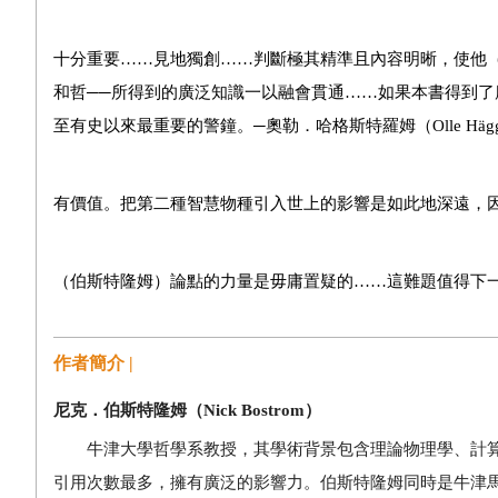
十分重要……見地獨創……判斷極其精準且內容明晰，使他
和哲──所得到的廣泛知識一以融會貫通……如果本書得到了
至有史以來最重要的警鐘。─奧勒．哈格斯特羅姆（
Olle Häg
有價值。把第二種智慧物種引入世上的影響是如此地深遠，
（伯斯特隆姆）論點的力量是毋庸置疑的……這難題值得下
作者簡介 |
尼克．伯斯特隆姆（
Nick Bostrom
）
牛津大學哲學系教授，其學術背景包含理論物理學、計算
引用次數最多，擁有廣泛的影響力。伯斯特隆姆同時是牛津