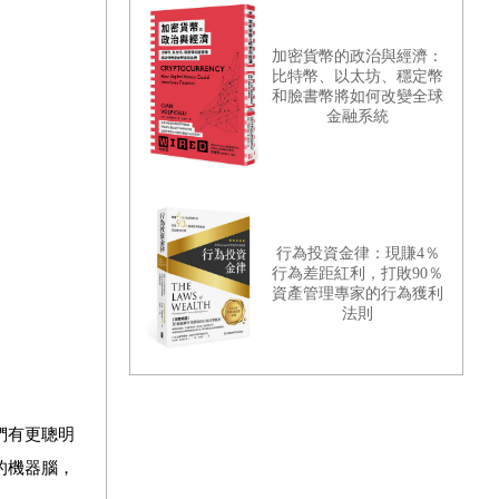
加密貨幣的政治與經濟：
比特幣、以太坊、穩定幣
和臉書幣將如何改變全球
金融系統
行為投資金律：現賺4％
行為差距紅利，打敗90％
資產管理專家的行為獲利
法則
們有更聰明
的機器腦，