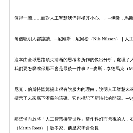
值得一讀……面對人工智慧我們得極其小心。」─伊隆．馬
每個聰明人都該讀。─尼爾斯．尼爾松（
Nils Nilsson
）｜人
這本由全球思路頂尖清晰的思考者所作的傑出分析，處理了
我們要怎麼確保那不會是最後一件事？─麥斯．泰德馬克（
M
尼克．伯斯特隆姆提出很有說服力的理由，說明人工智慧未
標示了未來底下潛藏的暗礁。它也標記了新時代的開端。─
那些傾向於將「人工智慧接管世界」當作科幻而忽視的人，
（
Martin Rees
）｜數學家、前皇家學會會長