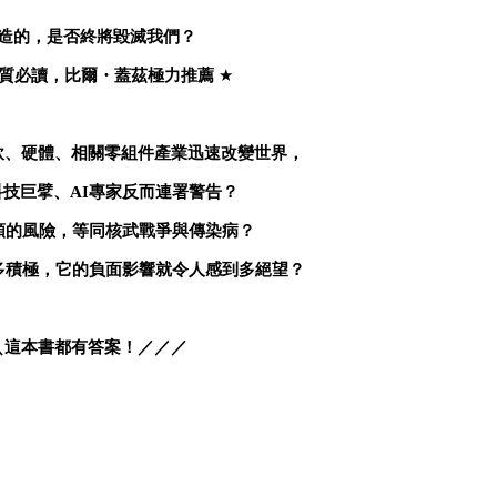
造的，是否終將毀滅我們？
質必讀，比爾・蓋茲極力推薦
★
軟、硬體、相關零組件產業迅速改變世界，
科技巨擘、
AI
專家反而連署警告？
類的風險，等同核武戰爭與傳染病？
多積極，它的負面影響就令人感到多絕望？
＼這本書都有答案！／／／