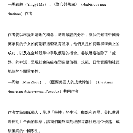
—馬穎毅（Yingyi Ma），《野心與焦慮》（
Ambitious and
Anxious
）作者
作者姜以琳提出清晰的概念，透過嚴謹的分析，讓我們知道中國菁
英家長的子女如何駕馭這套教育體系，他們又是如何獲得學業上的
成功，以及在全球競爭中爭取獲勝的機會。姜以琳還破除了「虎
媽」的神話，呈現社會階級在塑造價值觀、規範、日常實踐和社經
地位的至關重要性。
—周敏（Min Zhou），《亞裔美國人的成就悖論》（
The Asian
American Achievement Paradox
）共同作者
作者文筆細膩動人，呈現「學神」的生活、觀點和經歷。姜以琳透
過長期且全面的觀察，讓我們能夠深刻理解這群社經地位優越、成
績優異的中國學生。