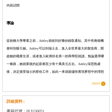
註釋
內容試閱
參考書目
導論
從劍橋大學畢業之前，
Ashley
就收到好幾份錄取通知。其中有兩個機
會特別吸引她。
Ashley
可以到瑞士去，進入全世界最大的製造商，開
啟她的職業生涯，或者進入歐洲排名第一的商學院就讀。無論選擇哪
一條路，她就業後的起薪都至少有十萬美元左右。
Ashley
深思熟慮
後，決定接受瑞士的那份工作，如此一來就能儘快實現夢想中的理想
生活。一年後，
Ashley
厭倦了在蘇黎世朝九晚五的日子，她說蘇黎世
more
不過是「一座歐洲小鎮」，於是，她跳槽到另一間日本公司，被派駐
到設在新加坡的分公司上班。
Ashley
的薪水遠遠超過她前一份工作，
詳細資料 |
她在新加坡要支付的稅金也比較低，而且公司給她的福利待遇比日本
總公司的同事還要優渥。當我問她未來有何打算，
Ashley
把齊肩的長
書籍代號：0LYO0051