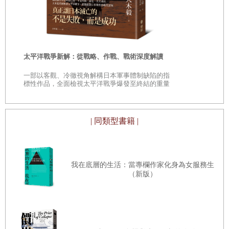
市收入的前百分之十，也經常出席涉及商業機密的商務會議，或是與
——日本民
重要人士私下談話。向祖還開著一輛嶄新的黑色奧迪轎車上下學。由
「鄉土」的
於渴望進一步瞭解國際市場，他還打算在畢業前申請到美國參加為期
時
一年的交換計畫。
太平洋戰爭新解：從戰略、作戰、戰術深度解讀
是
Ashley
和向祖都是新一代的全球菁英。正如許多和他們一樣的菁英同
一部以客觀、冷徹視角解構日本軍事體制缺陷的指
巔
標性作品，全面檢視太平洋戰爭爆發至終結的重量
儕，他們都畢業於世界各地的頂尖大學，躋身國際大企業，亟欲建立
級著作
自己的金融帝國。這群年輕人含著金湯匙出生，接受世界一流的教
| 同類型書籍 |
育、生活舒適無虞，往後也很可能過著富裕的生活。隨著中國成為全
球最大的經濟體，這群在中國出生和長大的菁英青年引起許多關注。
在電影《瘋狂亞洲富豪》（
Crazy Rich Asians, 2018
）和《公主我最
我在底層的生活：當專欄作家化身為女服務生
大》（
Ultra Rich Asian Girls, 2014-15
）等影視節目中，呈現出來的中
（新版）
國菁英青年形象，超乎西方觀眾的想像。他們進入美國校園讀書，竟
帶動了豪華汽車的銷量，他們支付的學費是歐洲私立學校的重要收入
來源。中國新一代菁英深受矚目，反映全球財富正流向中國。中國已