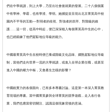
們在中學就讀，到上大學，乃至出社會後就業的發展。二十八個個案
中有學神、學霸，也有學渣、學弱。她捕捉並呈現出北京菁英高中校
園內不平等的互動
----
對弱者的歧視、對強者的崇拜、對階級的維
護
……
這一切，從高中時起，便已深深植入每個菁英高中生的心中，
也已經鍛鍊了他們駕馭地位等級的能力。
中國最菁英高中生在校時便已養成階級文化品味、嫻熟駕馭地位等級
制，當他們走向世界一流的大學就讀，或進入全球企業任職，或甚至
進入中國的權力中樞，又會產生怎樣的影響？
中國銳實力的各個面向，已有多本專書討論。這是第一本深入菁英教
育現場的專書。當中國菁英參與全球菁英的競爭遊戲，走入各行各
業，我們也應當密切關注、認識這個現象背後的意涵。