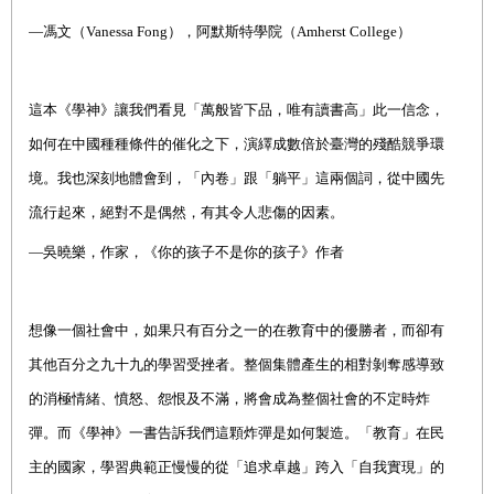
—馮文（Vanessa Fong），阿默斯特學院（Amherst College）
這本《學神》讓我們看見「萬般皆下品，唯有讀書高」此一信念，
如何在中國種種條件的催化之下，演繹成數倍於臺灣的殘酷競爭環
境。我也深刻地體會到，「內卷」跟「躺平」這兩個詞，從中國先
流行起來，絕對不是偶然，有其令人悲傷的因素。
—吳曉樂，作家，《你的孩子不是你的孩子》作者
想像一個社會中，如果只有百分之一的在教育中的優勝者，而卻有
其他百分之九十九的學習受挫者。整個集體產生的相對剝奪感導致
的消極情緒、憤怒、怨恨及不滿，將會成為整個社會的不定時炸
彈。而《學神》一書告訴我們這顆炸彈是如何製造。「教育」在民
主的國家，學習典範正慢慢的從「追求卓越」跨入「自我實現」的