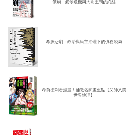
成為美國國債最大的持有者，也是億萬富翁人數第二多的國家。全球
價崩：氣候危機與大明王朝的終結
四十歲以下白手起家最富有的億萬富豪，前十名之中有四位是中國
人，只有三位是美國人。中國買家正在收購美國和歐洲的企業，包括
奇異電器（
GE Appliance
）和富豪汽車（
Volvo
）。這些買家滿手現
金，就算在全球經濟不景氣的時代，人們也認為就是他們炒作房地
希臘悲劇：政治與民主治理下的債務殘局
產，才造成房市價格上揚。探討中國崛起的相關書籍越來越多，《當
中國統治世界》（
When China Rules the World
）等書已成為全球暢銷
書。此外，我們也經常看到「改變全球產業的中國大企業」或「中國
浪潮主宰全球經濟」這一類的新聞標題，似乎在不久的將來，中國和
中國菁英將引領全球經濟的發展。
考前衝刺看漫畫！補教名師畫重點【又帥又美
世界地理】
同時，中國也使用其財富在媒體、科技和教育等領域施展影響力。當
西方新聞媒體機構正面臨預算縮減，中國的國營（黨營）媒體卻繼續
加碼，提高他們在倫敦和紐約等全球分社的薪資。另一方面，中國技
術飛快發展，迎頭趕上美國，並與美國爭奪人工智慧的主導地位。此
外，中國的高等教育也蓬勃發展，而美國卻在二〇〇八年金融風暴