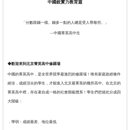
中國銳實力教育篇
「分數跟錢一樣。錢多一點的人總是受人尊敬些。」
—中國菁英高中生
◆歡迎來到北京菁英高中修羅場
中國的菁英高中，是全世界競爭最激烈的修羅場！唯有家庭政經條件
絕佳，成績頂尖的學生，才能進入北京最菁英的幾所高中。在北京的
菁英高中裡，存在著自成一格的社會階級體系！學生們把彼此分成四
大階級：
．學弱：成績最差、地位最低