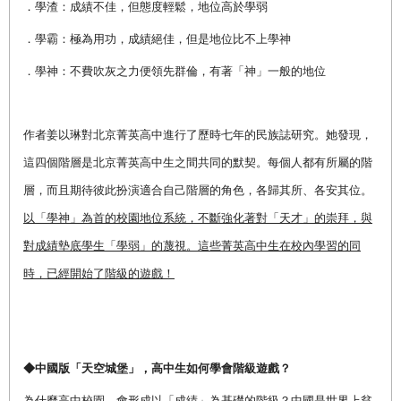
．學渣：成績不佳，但態度輕鬆，地位高於學弱
．學霸：極為用功，成績絕佳，但是地位比不上學神
．學神：不費吹灰之力便領先群倫，有著「神」一般的地位
作者姜以琳對北京菁英高中進行了歷時七年的民族誌研究。她發現，
這四個階層是北京菁英高中生之間共同的默契。每個人都有所屬的階
層，而且期待彼此扮演適合自己階層的角色，各歸其所、各安其位。
以「學神」為首的校園地位系統，不斷強化著對「天才」的崇拜，與
對成績墊底學生「學弱」的蔑視。這些菁英高中生在校內學習的同
時，已經開始了階級的遊戲！
◆中國版「天空城堡」，高中生如何學會階級遊戲？
為什麼高中校園，會形成以「成績」為基礎的階級？中國是世界上貧