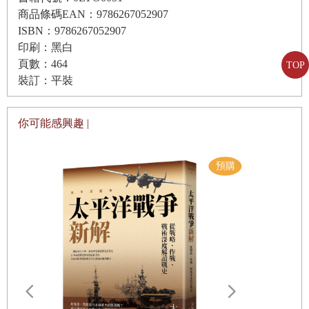
商品條碼EAN：9786267052907
髮撥到一旁，雙臂交叉抱在胸前想了想，她說自己可以留在目前的公
ISBN：9786267052907
司繼續升遷，或是跳槽到另一家公司爭取更優渥的薪水。「要不
印刷：黑白
然」，她信心滿滿地笑著說，「也有可能到美國哈佛或華頓商學院讀
頁數：464
TOP
裝訂：平裝
個
MBA
。」
Ashley
完成劍橋大學學業的同一年，在地球的另一端，劉向祖從南京
你可能感興趣 |
大學的一流系所畢業。大四期間，劉向祖思考畢業後的出路。他收到
幾家公司的邀約（歸功於自己就讀的科系和產業之間的緊密聯繫），
並錄取了中國兩家頂尖大學的博士班。經過一番考慮，劉向祖決定繼
續攻讀博士學位，希望將來能夠創業。為了累積人脈，他決定到北京
讀博士，而且馬上就成為指導教授委託研究案的重要一員。劉向祖創
建自己的領英（
LinkedIn
）帳號後，旋即獲得一份顧問工作，開始為
一家在中國投資數十億美元的美商工作。向祖身材高大、黝黑、結
實。他與大多數年輕人不同，全身散發自信，談吐成熟穩重，有大將
之風。雖然二十四歲的他還是個博士生，但他的收入已經躋身中國城
遠野物語：