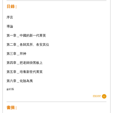
目錄 |
序言
導論
第一章＿中國的新一代菁英
第二章＿各歸其所、各安其位
第三章＿拜神
第四章＿把老師掛黑板上
第五章＿培養新世代菁英
第六章＿化險為夷
結語
more
附錄Ａ＿誰是菁英？
附錄Ｂ＿方法論的反思
書摘 |