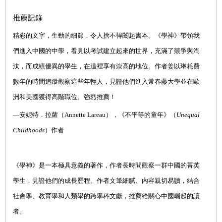
推薦記錄
精彩的文字，生動的細節，令人捨不得闔起書本。《學神》帶領我
們進入中國的中學，看見以考試建立起來的世界，充滿了競爭與淘
汰，而成績優異的學生，在這裡享有崇高的地位。作者姜以琳耗費
數年的時間追蹤觀察這些年輕人，見證他們進入常春藤大學並在歐
洲和美國獲得高階職位。強烈推薦！
—安妮特．拉蘿（Annette Lareau），《不平等的童年》（
Unequal
Childhoods
）作者
《學神》是一本極具意義的著作，作者長時間觀察一群中國的菁英
學生，見證他們的成長歷程。作者文筆細膩、內容親切易讀，結合
社會學、教育學和人類學的跨學科文獻，推薦給關心中國崛起的讀
者。