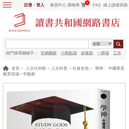
0
註冊
/
登入
會員中心
購物車
FAQ
線上讀者回函
熱門搜尋關鍵字：
官網獨家
小熊點讀
超慢跑
一群喵
工作
細胞
海洋圖書館
紅花
首頁
>
人文社科館
>
人文科普
>
社會史地
>
學神： 中國菁英
教育現場一手觀察