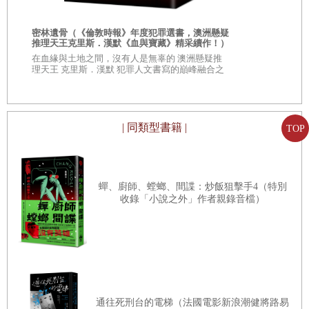
氣作家路邊
次
◎限量親簽蓋
但沒有還的時間。奉獻公家這麼多，「借」這幾樣東西，他
人氣作家─路
密林遺骨（《倫敦時報》年度犯罪選書，澳洲懸疑
一點都不心虛。況且他想孫子在解放軍當連長，憑這一點，
推理天王克里斯．漢默《血與寶藏》精采續作！）
在血緣與土地之間，沒有人是無辜的 澳洲懸疑推
誰敢來跟他計較。
理天王 克里斯．漢默 犯罪人文書寫的巔峰融合之
作
他頭頂草帽，生厚繭的大腳赤足踩在地上，草帽上刻意綁了
褪色的紅布條—生產幹部的標誌。有了這個識別，一般民眾
便不敢過問。他很清楚其中的公私分寸，也知道如何利用自
| 同類型書籍 |
TOP
己的小小特權。他一手插腰，吸著菸，凝望著成果，種子在
土裡蠢蠢欲動，不久就會鑽出土壤向天空伸展。差不多再兩
蟬、廚師、螳螂、間諜：炒飯狙擊手4（特別
個月，春耕的稻米就要收成，他有點擔心宜蘭地區也會淪
收錄「小說之外」作者親錄音檔）
陷。南部嘉義、臺南、高雄、屏東都鬧蝗災，蟲吃了大部分
作物。他希望蝗蟲別肆虐到北部。據說，黨在臺北到處放麻
雀，對付蝗蟲。他大聲疾呼，麻雀也是吃糧食作物。可，誰
會聽他的？
空氣有些河水散發出來的怪味。河水混濁，色澤黑污，經常
通往死刑台的電梯（法國電影新浪潮健將路易