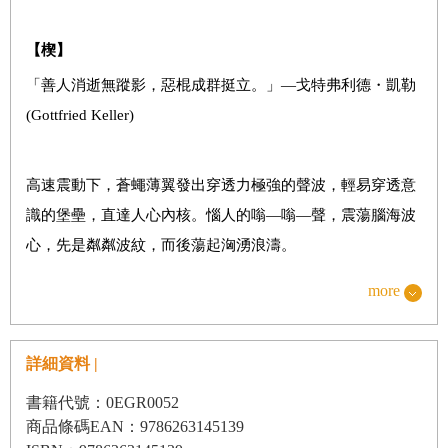
第
十二
章：愛人
【楔】
第十三章：提審
「善人消逝無蹤影，惡棍成群挺立。」—戈特弗利德・凱勒
第十四章：重回崗位
(Gottfried Keller)
第十五章：忠勇同志會
第十六章：悍匪
高速震動下，蒼蠅薄翼發出穿透力極強的聲波，輕易穿透意
第十七章：深山中的寶藏
識的堡壘，直達人心內核。惱人的嗡—嗡—聲，震蕩腦海波
第十八章：張樹枝
心，先是粼粼波紋，而後蕩起洶湧浪濤。
第十九章：歐陽成
老農揮手驅趕，蒼蠅還是巴黏著他，在他耳根、眼下招搖，
more
聲音直鑽大腦，揮趕不去。本來無所謂，蒼蠅挑釁、蚊子卑
第二十章：回到原點
鄙，老農早習以為常，不怕叮咬。但今天他心情不好，孫子
詳細資料 |
在部隊出了事，他難以接受。面對河水、空曠的河岸，他覺
得稍稍放鬆，可這蒼蠅偏偏來招惹。
書籍代號：0EGR0052
商品條碼EAN：9786263145139
四月早晨七點，太陽快失去溫馴的脾氣。白鷺鷥緩緩起飛，