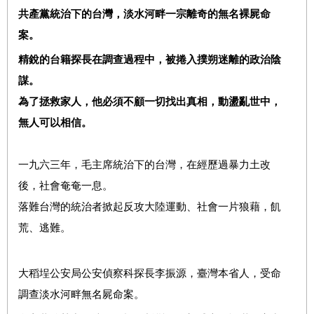
共產黨統治下的台灣，淡水河畔一宗離奇的無名裸屍命
案。
精銳的台籍探長在調查過程中，被捲入撲朔迷離的政治陰
謀。
為了拯救家人，他必須不顧一切找出真相，動盪亂世中，
無人可以相信。
一九六三年，毛主席統治下的台灣，在經歷過暴力土改
後，社會奄奄一息。
落難台灣的統治者掀起反攻大陸運動、社會一片狼藉，飢
荒、逃難。
大稻埕公安局公安偵察科探長李振源，臺灣本省人，受命
調查淡水河畔無名屍命案。