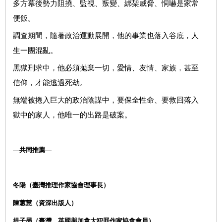
多方幕後勢力阻撓、監視、叛變、綁架威脅、恫嚇是家常
便飯。
調查期間，隨著政治運動展開，他的事業也落入谷底，人
生一團混亂。
黑獄刑求中，他必須拋棄一切，愛情、友情、家族，甚至
信仰，才能逃過死劫。
無端被捲入巨大的政治陰謀中，要保全性命、要救回落入
獄中的家人，他唯一的出路是破案。
—共同推薦—
冬陽（臺灣推理作家協會理事長）
陳蕙慧（資深出版人）
提子墨（臺灣、英國與加拿大犯罪作家協會會員）