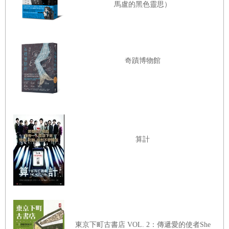
馬盧的黑色靈思）
有些死魚、死蝦，甚至翻著白色肚皮的死狗漂流出海。他嘆
了口氣，戰後，淡水河沿岸蓋了許多工廠，高舉不僅要恢復
生產，還要「超英趕美」，但他……他沒去過米國、英國，
不過從工廠生產出來的毛巾、牙刷、肥皂的品質，就能推想
奇蹟博物館
現在的生產力。別說西方敵人了，就算以前日本殖民時也比
不過。唯一的長處是自己生產，價格低廉。
當他正這麼想時，心頭一緊，全身僵硬。警覺地四下張望周
邊有沒有人，冒了一頭汗。幾年前，黨在全國推動「嚴打心
頭一閃念」，要求每個人只要心中有任何「反動」念頭，哪
算計
怕只是閃個念頭，連說都不用說出來，沒付諸行動，也都要
自首，向黨坦白，向黨交心，糾正自己的「思想不正確」。
像他這樣對黨和國家指指點點，還好附近沒人……他不打算
去公安局自首。他孫子是解放軍的連長，他可不能讓孫子丟
臉。
東京下町古書店 VOL. 2：傳遞愛的使者She
他看了一下，四下無人，有驚無險，用手一摸額頭，是冷