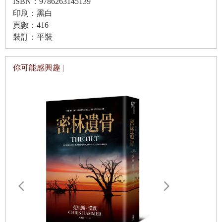
ISBN：9786263145139
展翅沿著河面低空翱翔。老農感到鼻前空氣窒結，沒有一點
印刷：黑白
風，藍天、遠山、河流以及鷺鷥翩然身影，透露臺北漫長
頁數：416
裝訂：平裝
的，夏的氣息。
淡水河流淌緩慢，時間黏稠，好像永遠達不到更好的時日。
你可能感興趣 |
河對岸的遠山像個躺臥的女人，那是「馬列山」，人們私底
下叫它「列寧的情婦」。共和國建立前，本地人習慣稱為
「觀音山」，那是宗教還未被視作精神鴉片全面禁絕的時
代。不管什麼女人，側臉都不會難看，塌鼻子變高聳，寬闊
的額頭，順著山線隆起的胸部，莊嚴神聖。女人的柔媚曲線
可以化解男人粗礪的浮躁與持重。
河堤外河岸這一菜畦，耙梳整齊的田地像片長了苔蘚的黑巧
克力，一格格的長方形，一點點的綠毛。田旁小屋，用廢棄
木板、幾口大小不一的容器和廢棄物搭成，屋裡放著鏟、
鋤、鐮刀……等農具。小屋從不上鎖，農具以白漆噴上生產
請問，西出
隊編號，都是他從生產隊「借來的」。在他心裡是「借」，
美封面卡片】