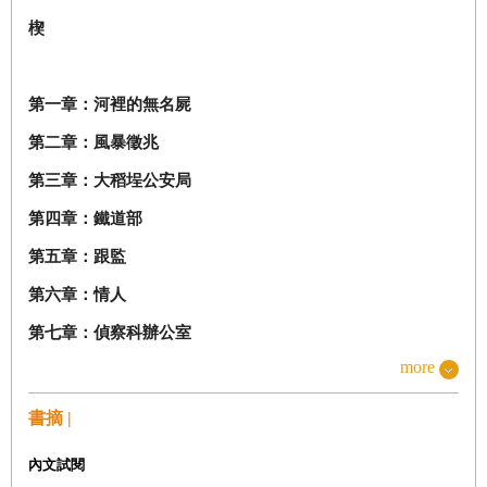
楔
第一章：河裡的無名屍
第二章：風暴徵兆
第三章：大稻埕公安局
第四章：鐵道部
第五章：跟監
第六章：情人
第七章：偵察科辦公室
more
第八章：威脅
第九章：刑求
書摘 |
第十章：賭場
內文試閱
第十一章
：
罪人