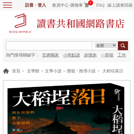
0
註冊
/
登入
會員中心
購物車
FAQ
線上讀者回函
熱門搜尋關鍵字：
官網獨家
小熊點讀
超慢跑
一群喵
工作
細胞
海洋圖書館
紅花
首頁
>
文學館
>
文學小說
>
懸疑 / 推理小說
>
大稻埕落日