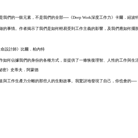
是我們的一個元素，不是我們的全部
──
《
Deep Work
深度工作力》卡爾．紐波
做的事情。作者揭示了我們是如何輕易受到工作主義的影響，及我們應如何擺
生命設計師》比爾．柏內特
作如何佔據我們的身份的各種方式，並提供了一條恢復理智、人性的工作與生
秘密》史蒂夫．阿蒙德
值與工作生產力分離的那些人的生動故事。我驚訝地發現了自己，你也會的
──