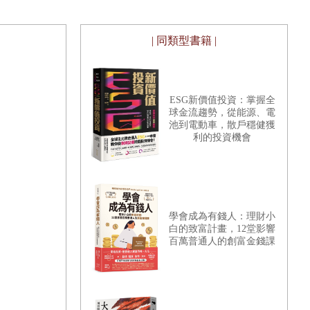
| 同類型書籍 |
ESG新價值投資：掌握全
球金流趨勢，從能源、電
池到電動車，散戶穩健獲
利的投資機會
學會成為有錢人：理財小
白的致富計畫，12堂影響
百萬普通人的創富金錢課