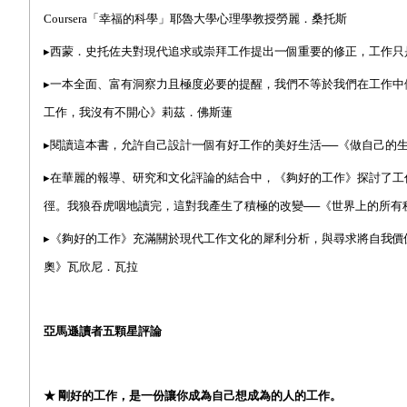
Coursera
「幸福的科學」耶魯大學心理學教授勞麗．桑托斯
▸
西蒙．史托佐夫對現代追求或崇拜工作提出一個重要的修正，工作只
▸
一本全面、富有洞察力且極度必要的提醒，我們不等於我們在工作中
工作，我沒有不開心》莉茲．佛斯蓮
▸
閱讀這本書，允許自己設計一個有好工作的美好生活
──
《做自己的
▸
在華麗的報導、研究和文化評論的結合中，《夠好的工作》探討了工
徑。我狼吞虎咽地讀完，這對我產生了積極的改變
──
《世界上的所有
▸
《夠好的工作》充滿關於現代工作文化的犀利分析，與尋求將自我價
奧》瓦欣尼．瓦拉
亞馬遜讀者五顆星評論
★
剛好的工作，是一份讓你成為自己想成為的人的工作。