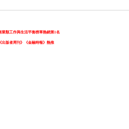
商業類工作與生活平衡榜單熱銷第
1
名
《出版者周刊》《金融時報》熱推