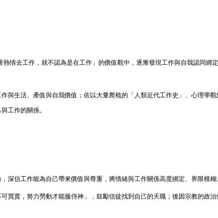
著熱情去工作，就不認為是在工作」的價值觀中，逐漸發現工作與自我認同綁
工作與生活、產值與自我價值；佐以大量爬梳的「人類近代工作史」、心理學觀
己與工作的關係。
向，深信工作能為自己帶來價值與尊重，將情緒與工作關係高度綁定、界限模糊
不可買賣，努力勞動才能服侍神」，鼓勵信徒找到自己的天職；後因宗教的政治