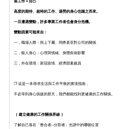
當工作＝自己
高度的期待、超時的工作、過勞的身心也隨之而來。
一旦遭遇變動，許多專業工作者也會身分危機。
變動因素可能來自：
一，職場人際：與上下屬、同儕甚至對公司的關係
二，個人身心：心理與情緒、身體疾病影響
三，外在環境：新冠疫情、經濟因素裁員
❐
這是一本尋求生活與工作平衡的實境指南，
不必等到身心俱疲的那天，我們都能找到更健康的工作關係。
｛
建立健康的工作關係界線
｝
了解自己落在「整合者─分割者」光譜中的哪個位置