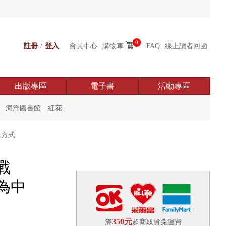
0
註冊
/
登入
會員中心
購物車
FAQ
線上讀者回函
出版專區
電子書
活動專區
海洋圖書館
紅花
活方式
戰
為中
350元
滿
超商取貨免運費