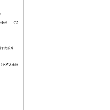
特
脫束縛
──
《我
活平衡的路
《不朽之王拉