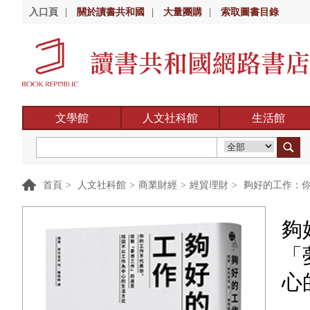
入口頁
|
關於讀書共和國
|
大量團購
|
索取圖書目錄
文學館
人文社科館
生活館
首頁
>
人文社科館
>
商業財經
>
經貿理財
>
夠好的工作：你
夠
「
心