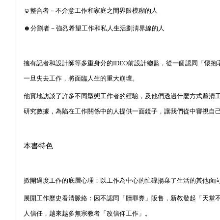
☺
整合者－不介意工作和家庭之間界限模糊的人
☻
分割者－強烈希望工作和私人生活劃淸界線的人
擁有記者和設計師等多重身分的
IDEO
前設計總監，從一個認同「懷抱
一旦失去工作，將面臨人生的重大崩壞。
他實地訪談了許多不同型態工作者的經驗，及他們透過什麼方式釐清
研究數據，為陷在工作關係中的人提供一面鏡子，讓我們從中審視自
本書特色
掀開過度工作的底層心理：以工作為中心的忙碌揚棄了生活的其他面
展開工作歷史看清脈絡：因不認同「贖罪券」販售，新教發起「天堂
人信任，越來越多無宗教者「改信仰工作」。