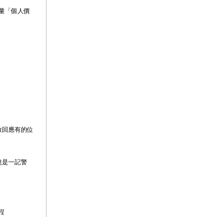
量「個人價
放回應有的位
說是一記警
程