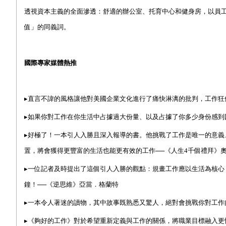
透視資本主義的全面滲透：舒適的辦公室、托育中心和健身房，以員
值」的同義詞。
國際專家媒體熱推
▸
直言不諱的風格讓他對美國企業文化進行了痛快淋漓的批判，工作狂
▸
如果你對工作在你生活中占據過大份量、以及占據了你多少身份感到
▸
好極了
！一本引人入勝且深入報導的書。他挑戰了工作是唯一的意義
置，將會獲得更豐富的生活也能更有效的工作──《人生
4
千個禮拜》
▸
一位記者及時提出了這個引人入勝的觀點：規畫工作應以生活為核心
鐘！
──
《逆思維》亞當．格蘭特
▸
一本令人著迷的讀物，其中故事既熟悉又驚人，絕對會挑戰你對工作
▸
《夠好的工作》對於希望重新定義與工作的關係，將職業目標融入更