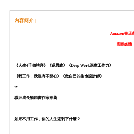
內容簡介 |
Amazon
書店
國際媒體
《人生
4
千個禮拜》《逆思維》《
Deep Work
深度工作力》
《我工作，我沒有不開心》《做自己的生命設計師》
✑
職涯成長暢銷書作家推薦
如果不用工作，你的人生還剩下什麼？