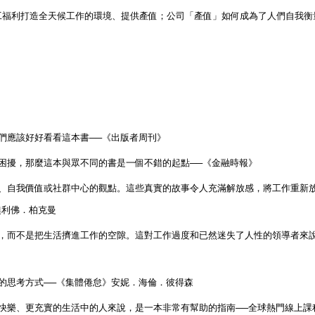
工福利打造全天候工作的環境、提供產值；公司「產值」如何成為了人們自我衡
們應該好好看看這本書
──
《出版者周刊》
困擾，那麼這本與眾不同的書是一個不錯的起點
──
《金融時報》
、自我價值或社群中心的觀點。這些真實的故事令人充滿解放感，將工作重新
奧利佛．柏克曼
，而不是把生活擠進工作的空隙。這對工作過度和已然迷失了人性的領導者來
的思考方式
──
《集體倦怠》安妮．海倫．彼得森
快樂、更充實的生活中的人來說，是一本非常有幫助的指南
──
全球熱門線上課