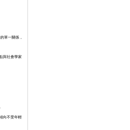
定的單一關係，
點與社會學家
。
傾向不受年輕