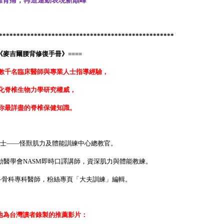
離背痛，再造運動表現新顛峰
**************************************************
《麥吉爾腰背修復手冊》====
數千名臨床醫師與專業人士指導經驗，
化脊椎生物力學研究權威，
你最詳盡的脊椎保健知識。
士——怪獸肌力及體能訓練中心總教官。
動醫學會NASM即時口譯講師，資深肌力與體能教練。
—骨科專科醫師，粉絲專頁「大夫訓練」編輯。
地為台灣讀者錄製的推薦影片：