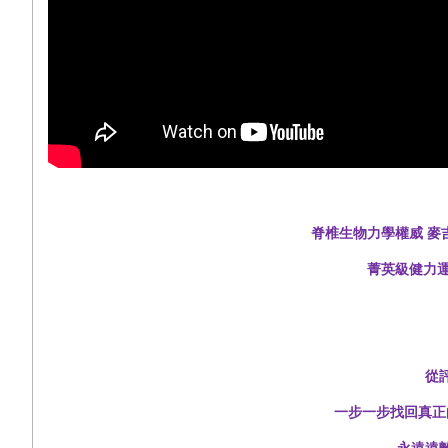
脊椎生物力學權威
麥
菁英級健力
從
一步一步找回真正