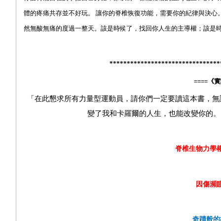
體的疼痛共存並不好玩。 讓你的脊椎恢復功能，需要你的紀律與決心
然無酸無痛的度過一整天。該是時候了，找回你人生的主導權；該是
********************************
====
《實
「在此懇求所有力量型運動員，請你們一定要讀這本書，無
變了我和卡羅爾的人生，也能改變你的。
脊椎生物力學
因傷瀕
奇蹟般的