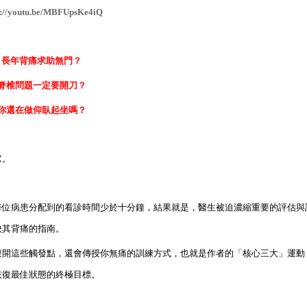
s://youtu.be/MBFUpsKe4iQ
長年背痛求助無門？
脊椎問題一定要開刀？
你還在做仰臥起坐嗎？
它。
每位病患分配到的看診時間少於十分鐘，結果就是，醫生被迫濃縮重要的評估與
決其背痛的指南。
避開這些觸發點，還會傳授你無痛的訓練方式，也就是作者的「核心三大」運動
恢復最佳狀態的終極目標。