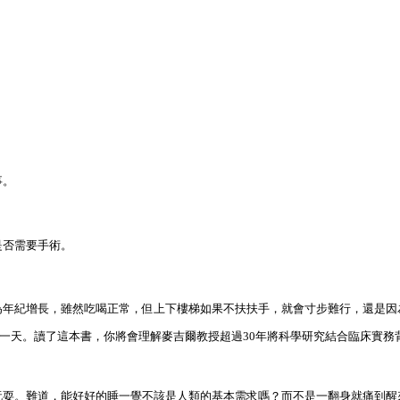
事。
是否需要手術。
為年紀增長，雖然吃喝正常，但上下樓梯如果不扶扶手，就會寸步難行，還是因
的一天。讀了這本書，你將會理解麥吉爾教授超過30年將科學研究結合臨床實務
玩耍。難道，能好好的睡一覺不該是人類的基本需求嗎？而不是一翻身就痛到醒