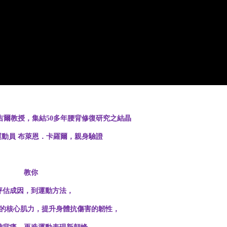
吉爾教授，集結
50
多年腰背修復研究之結晶
運動員
布萊恩．卡羅爾，親身驗證
教你
評估成因，到運動方法，
的核心肌力，
提升身體抗傷害的韌性，