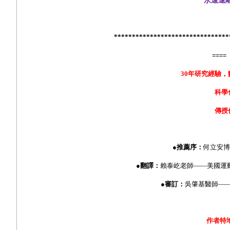
永遠遠
********************************
====
30
年研究經驗，
科學
傳授
●推薦序：
何立安博
●翻譯：
賴泰屹老師——美國運
●審訂：
吳肇基醫師—
作者特