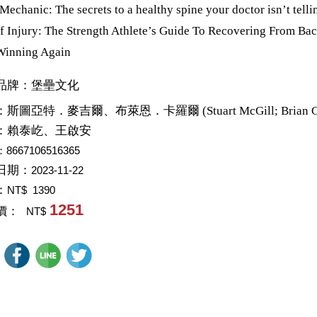
Mechanic: The secrets to a healthy spine your doctor isn’t tel
of Injury: The Strength Athlete’s Guide To Recovering From Bac
Winning Again
品牌：堡壘文化
：
斯圖亞特．麥吉爾、布萊恩．卡羅爾 (Stuart McGill; Brian Car
：
賴泰屹、王啟安
：8667106516365
日期：
2023-11-22
：
NT$ 1390
1251
價：
NT$