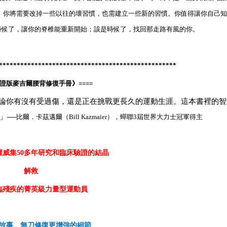
。你將需要改掉一些以往的壞習慣，也需建立一些新的習慣。你值得讓你自己
時候了，讓你的脊椎能重新開始；該是時候了，找回那走路有風的你。
**************************************************
證版麥吉爾腰背修復手冊》====
論你有沒有受過傷，還是正在挑戰更長久的運動生涯。這本書裡的智
」
──比爾．卡茲邁爾（Bill Kazmaier），蟬聯3屆世界大力士冠軍得主
權威集
50
多年研究和臨床驗證的結晶
解救
臨殘疾的菁英級力量型運動員
故事、無刀修復更增強的細節