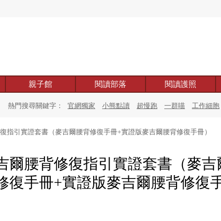
親子館
閱讀部落
閱讀護照
熱門搜尋關鍵字：
官網獨家
小熊點讀
超慢跑
一群喵
工作細胞
復指引實證套書（麥吉爾腰背修復手冊+實證版麥吉爾腰背修復手冊）
吉爾腰背修復指引實證套書（麥吉
修復手冊+實證版麥吉爾腰背修復
）