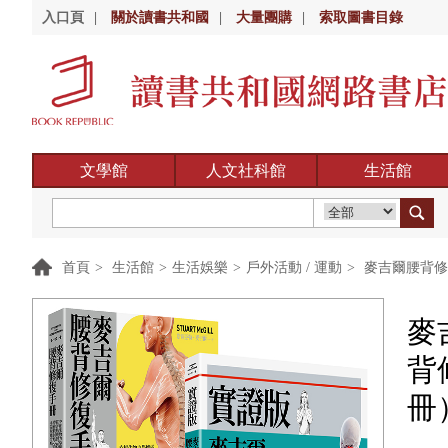
入口頁
|
關於讀書共和國
|
大量團購
|
索取圖書目錄
文學館
人文社科館
生活館
首頁
>
生活館
>
生活娛樂
>
戶外活動 / 運動
>
麥吉爾腰背修
麥
背
冊