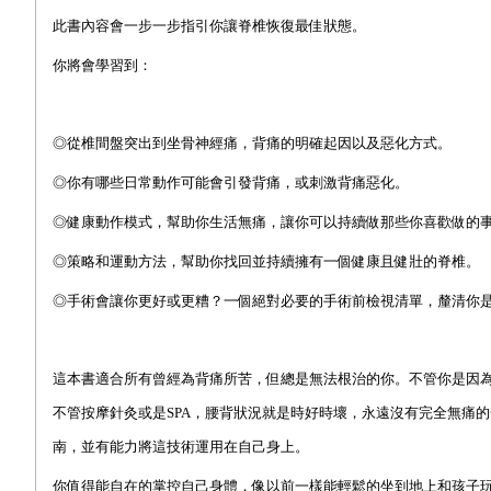
此書內容會一步一步指引你讓脊椎恢復最佳狀態。
你將會學習到：
◎從椎間盤突出到坐骨神經痛，背痛的明確起因以及惡化方式。
◎你有哪些日常動作可能會引發背痛，或刺激背痛惡化。
◎健康動作模式，幫助你生活無痛，讓你可以持續做那些你喜歡做的
◎策略和運動方法，幫助你找回並持續擁有一個健康且健壯的脊椎。
◎手術會讓你更好或更糟？一個絕對必要的手術前檢視清單，釐清你
這本書適合所有曾經為背痛所苦，但總是無法根治的你。不管你是因
不管按摩針灸或是SPA，腰背狀況就是時好時壞，永遠沒有完全無痛
南，並有能力將這技術運用在自己身上。
你值得能自在的掌控自己身體，像以前一樣能輕鬆的坐到地上和孩子