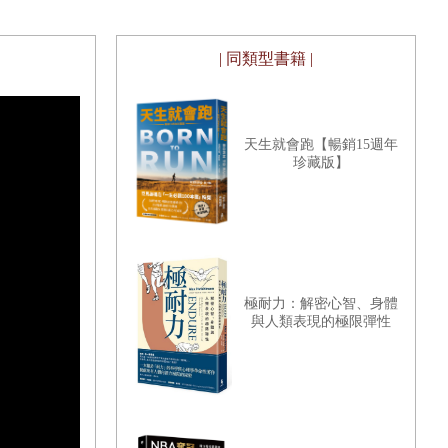
| 同類型書籍 |
天生就會跑【暢銷15週年
珍藏版】
極耐力：解密心智、身體
與人類表現的極限彈性