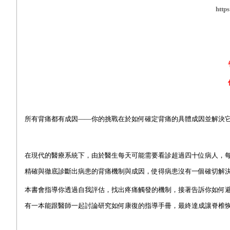
http
所有背痛都有成因——你的挑戰在於如何確定背痛的具體成因並解決
在現代的醫療系統下，由於醫生每天可能需要看診超過四十位病人，
精確與徹底診斷出病患的背痛機制與成因，使得病患沒有一個確切解
本書會指導你透過自我評估，找出疼痛觸發的機制，接著告訴你如何
有一本能跟醫師一起討論研究如何康復的指導手冊，最終達成讓脊椎