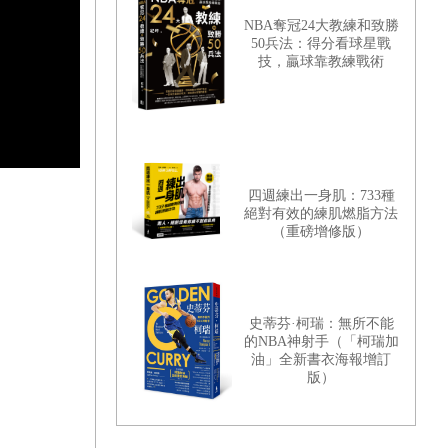
NBA奪冠24大教練和致勝
50兵法：得分看球星戰
技，贏球靠教練戰術
四週練出一身肌：733種
絕對有效的練肌燃脂方法
（重磅增修版）
史蒂芬·柯瑞：無所不能
的NBA神射手（「柯瑞加
油」全新書衣海報增訂
版）