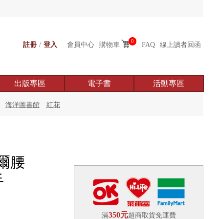
0
註冊
/
登入
會員中心
購物車
FAQ
線上讀者回函
出版專區
電子書
活動專區
海洋圖書館
紅花
爾腰
手
350元
滿
超商取貨免運費