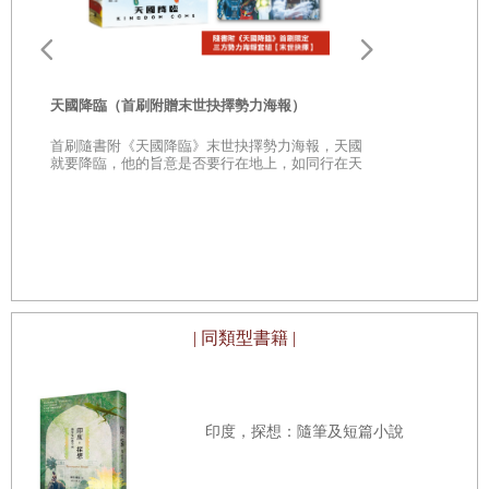
「走吧，親愛的。」我對影子說。大狗躺在柴油暖爐旁邊的
狗床上，這時牠站起來，打個呵欠、伸展一下巨大的腳掌。
離開之前，我環顧辦公室一番，感到心滿意足──不久前我
天國降臨（首刷附贈末世抉擇勢力海報）
獲得終身教職，也換了一間比較寬敞的辦公室，溫德爾的辦
首刷隨書附《天國降臨》末世抉擇勢力海報，天國
與
就要降臨，他的旨意是否要行在地上，如同行在天
公室和我相隔三道門（可想而知，雖然只多了二十英尺的距
上？
天國降臨（
離，他還是有辦法抱怨）。老爺鐘是本來就有的，緹花窗簾
憶
也是，窗簾後面的上推窗俯瞰騎士學院的池塘──此刻幾隻
天國就要降
在天上？
天鵝悠遊其中──氣派的橡木書桌也是附的，每個抽屜都有
黑絲絨內襯。我自行添加了幾個書架，這是當然要的，外加
一座爬梯，這樣我才能拿到最上層的書籍。溫德爾堅持要在
| 同類型書籍 |
純學術的空間放置無用雜物，首先是兩張他在拉芬斯維克拍
攝的照片，我完全不知道他何時拍的，一張是我、莉莉婭、
瑪格麗特一起站在積雪花園中，另一張則是村中景色；接著
印度，探想：隨筆及短篇小說
是一個花瓶，裡面的乾燥花永遠不會失去香氣；最後則是我