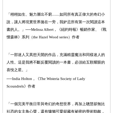
「栩栩如生、魅力層出不窮……如同所有真正偉大的奇幻小
說，讓人將現實世界拋在一旁，我妒忌所有第一次閱讀這本
書的人。」──Melissa Albert，《紐約時報》暢銷作家、《戰
慄森林》系列（the Hazel Wood series）作者
「一部迷人又異想天開的作品，充滿精靈魔法和同樣迷人的
人性。這是我將不斷反覆閱讀的一本書，必須給五顆耀眼的
喜悅之星。」
──India Holton，《The Wisteria Society of Lady
Scoundrels》作者
「一個完美平衡日常與奇幻的奇想世界，再加上聰慧卻無比
社恐的女主角心聲，還有慵懶可愛卻藏有祕密的學術勁敵，