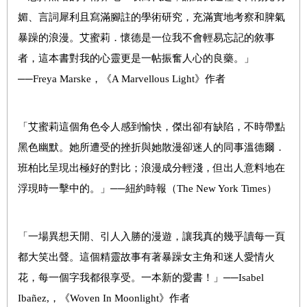
媚、言詞犀利且寫滿腳註的學術研究，充滿實地考察和脾氣
暴躁的浪漫。艾蜜莉．懷德是一位我不會輕易忘記的敘事
者，這本書對我的心靈更是一帖振奮人心的良藥。」
──Freya Marske，《A Marvellous Light》作者
「艾蜜莉這個角色令人感到愉快，傑出卻有缺陷，不時帶點
黑色幽默。她所遭受的挫折與她散漫卻迷人的同事溫德爾．
班柏比呈現出極好的對比；浪漫成分輕淺，但出人意料地在
浮現時一擊中的。」──紐約時報（The New York Times）
「一場異想天開、引人入勝的漫遊，讓我真的幾乎讀每一頁
都大笑出聲。這個精靈故事有著暴躁女主角和迷人愛情火
花，每一個字我都很享受。一本新的愛書！」──Isabel
Ibañez,，《Woven In Moonlight》作者