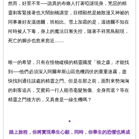
然而，好景不常──詭異的布條人打著啞謎現身，兇惡的精
靈刺客緊接著也大鬧劍橋講堂，目標顯然是她散漫又神祕的
同事兼好友溫德爾．班柏比。雪上加霜的是，溫德爾不知在
何時被人下毒，身上的魔法日漸失控，隨著不祥黑鳥顯現，
死亡的腳步也愈來愈近……
唯一的希望，只有在怪物縱橫的精靈國度「狼之森」才能找
到──他們必須深入阿爾卑斯山區危機四伏的重重迷霧，盡
快找到通往該處的精靈之門。但是在那之前，面對來勢洶洶
的刺客追兵，艾蜜莉一行人能否毫髮無傷、全身而退？等在
精靈之門後方的，又真會是一線生機嗎？
✦
踏上旅程，你將實現畢生心願，同時，你畢生的恐懼也將成