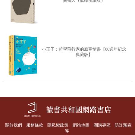
異鄉人（低噪慢讀版）
個傳統一開始只是幽默娛樂，並非認真想要藉此阻擋精靈入
侵系所，現在大致上已經變成一種求好運的儀式，學生會在
考試或交論文之前在地板上塞半便士硬幣。（日積月累下來
數量不少，聽說有些不迷信的年輕學者會偷拿去當酒錢。）
我們走出大門外，影子開心地發出像豬叫的聲音──平常牠
小王子：哲學飛行家的寂寞情書【80週年紀念
很安靜──接著一頭撲向陽光普照的草坪，埋頭尋找蝸牛或
典藏版】
其他能吃的東西。
我踏上比較安靜的步道，享受陽光照在臉上的溫暖，風中略
帶一絲涼意，預告秋季即將來臨。樹靈學系主大樓旁邊就是
爬滿長春藤的樹靈學圖書館，俯瞰一片草坪，草地上零星長
著幾棵紫衫與柳樹，英國這個地區普遍認為精靈最愛這兩種
樹。幾個學生在最大的樹下小睡，那是一棵雄偉的水柳，據
說裡面住著一個熟睡的矮妖（可惜只是謠傳），等到有天他
醒過來，在樹下睡覺的人當中最靠近他的那一個，口袋會被
關於我們
服務條款
隱私權政策
網站地圖
團購專區
防詐騙宣
導
塞滿黃金。