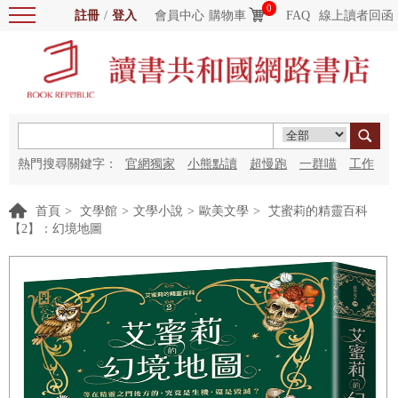
0
註冊
/
登入
會員中心
購物車
FAQ
線上讀者回函
熱門搜尋關鍵字：
官網獨家
小熊點讀
超慢跑
一群喵
工作
細胞
海洋圖書館
紅花
首頁
>
文學館
>
文學小說
>
歐美文學
>
艾蜜莉的精靈百科
【2】：幻境地圖