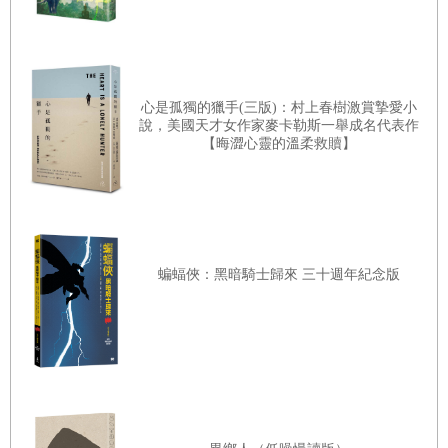
二十八歲生日時他特別請人繪製的影子肖像，他拿去重新裱
框過──好吧，這個我毫無怨言。我的野獸非常帥氣。
樹靈學系教師辦公室的外面有一個公共休憩空間，我經過時
看到幾個學生懶洋洋地窩在單人沙發上，一旁是一座同樣愜
心是孤獨的獵手(三版)：村上春樹激賞摯愛小
說，美國天才女作家麥卡勒斯一舉成名代表作
意的壁爐──九月還很熱，所以沒有生火──以及一排令人嘆
【晦澀心靈的溫柔救贖】
為觀止的大窗戶，比幾個人疊在一起還要高，最上方有小小
的彩繪半月圖案。這排窗戶正對富麗堂皇的醫學圖書館，兩
者的距離如此接近，引來無數嘲諷取笑，因為樹靈學家身上
太容易出現詭異的傷勢。休息區角落擺放著一個裝滿鹽的青
蝙蝠俠：黑暗騎士歸來 三十週年紀念版
銅甕──根據校園傳說，在這裡放一甕鹽一開始只是玩笑，
但太多學生在課堂上初次了解黑化妖的恐怖之後，臉色慘白
地跑去拿鹽塞滿每個口袋。其實不用這麼擔心，一般而言，
精靈不會來系上聽我們這些凡人如何描述他們（溫德爾例
外）。地上鋪著幾塊厚地毯，踩上去的時候要特別小心，因
為底下塞了太多硬幣以致於凹凸不平。就像那甕鹽一樣，這