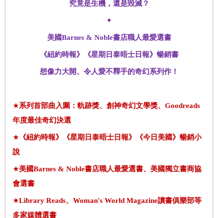
究竟是生機，還是毀滅？
✦
美國
Barnes & Noble
書店職人最愛選書
《紐約時報》
《星期日泰晤士日報》暢銷書
想像力大開、令人愛不釋手的奇幻系列作！
★
系列首部曲入圍：軌跡獎、創神奇幻文學獎
、
Goodre
ads
年度最佳奇幻決選
★
《紐約時報》
《星期日泰晤士日報》《今日美國》暢銷小
說
★
美國
Barnes & Noble
書
店職人最愛選書、美國
獨立書商協
會選書
★
Library Reads
、
Woman's World Magazine
讀書俱樂部等
多家媒體
選書