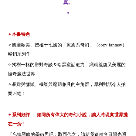
真。
✦
✦
本書特色
✧風靡歐美、授權十七國的「療癒系奇幻」（cozy fantasy）
暢銷系列作
✧獨樹一格的鄉野奇談＆暗黑童話魅力，織就荒唐又美麗的
怪奇魔法世界
✧暴躁與慵懶、機智與廢萌兼具的主角群，犀利對話令人拍
案叫絕！
✦
系列
好評
──如同所有偉大的奇幻小說，讓人將現實世界拋
在一旁！
「忘掉黑暗的學術界吧：取而代之，請給我這種冬日陽光明