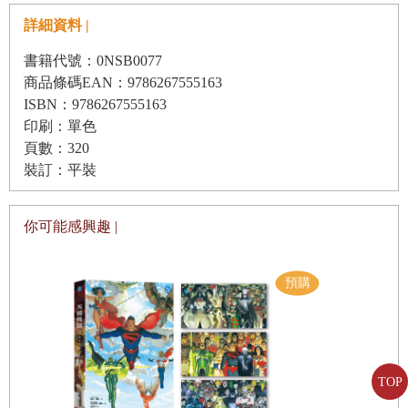
想腳這個部位應該格外愛遊蕩。在這隻腳達成功用之前，我
詳細資料 |
不得不隨身攜帶。真慘。
書籍代號：0NSB0077
老爺鐘輕柔的報時聲響提醒我快要遲到了，我和溫德爾約好
商品條碼EAN：9786267555163
共進早餐。過去的經驗讓我知道絕不能爽約，要是我沒有出
ISBN：9786267555163
印刷：單色
現，他會親自把早餐送來，驚人的分量會讓整間辦公室瀰漫
頁數：320
雞蛋味，接下來一整天我都得忍受桑斯維特教授氣呼呼地抱
裝訂：平裝
怨他腸胃不好、受不了那種味道。
我稍微花一點時間將頭髮盤起來固定好──實在是太長了，
你可能感興趣 |
因為過去幾週我陷入沉溺期，腦中只有進行中的研究課題，
容不下其他事。幫溫德爾找門這件事令我投入到難以自拔的
程度，印象中即使最艱深的學術謎團也沒有這麼嚴重。最近
我徹底忽視外表，不只是頭髮而已──我的棕色連身裙皺巴
巴，而且不太確定是否乾淨；我的衣櫥地板上堆著小山般的
衣物，全都難以分辨有沒有洗過，出門時我從裡面隨便抽出
TOP
這一件穿上。