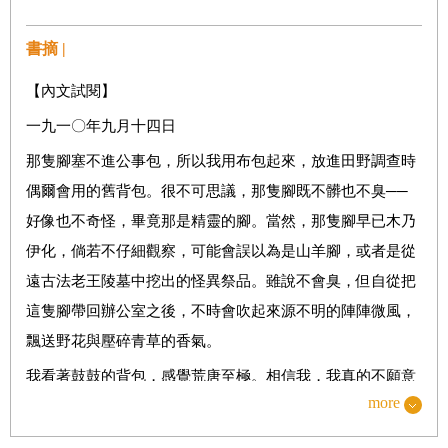
書摘 |
【內文試閱】
一九一〇年九月十四日
那隻腳塞不進公事包，所以我用布包起來，放進田野調查時
偶爾會用的舊背包。很不可思議，那隻腳既不髒也不臭──
好像也不奇怪，畢竟那是精靈的腳。當然，那隻腳早已木乃
伊化，倘若不仔細觀察，可能會誤以為是山羊腳，或者是從
遠古法老王陵墓中挖出的怪異祭品。雖說不會臭，但自從把
這隻腳帶回辦公室之後，不時會吹起來源不明的陣陣微風，
飄送野花與壓碎青草的香氣。
我看著鼓鼓的背包，感覺荒唐至極。相信我，我真的不願意
more
拎著一隻腳在校園走來走去。然而，大家都知道精靈遺骸只
要興致一來就會擅自亂跑，無論是否木乃伊化都一樣，我猜