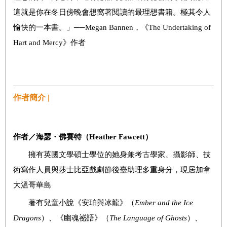
這就是你在冬日傍晚會想窩著閱讀的最理想書籍。極其令人
愉快的一本書。」──Megan Bannen，《The Undertaking of
Hart and Mercy》作者
作者簡介 |
作者／海瑟・佛賽特（
Heather Fawcett
）
擁有英國文學碩士學位的她身兼考古學家、攝影師、技
術寫作人員與莎士比亞戲劇節後臺助理多重身分，現居加拿
大溫哥華島
著有兒童小說《安珀與冰龍》（
Ember and the Ice
Dragons
）、《幽魂祕語》（
The Language of Ghosts
）、