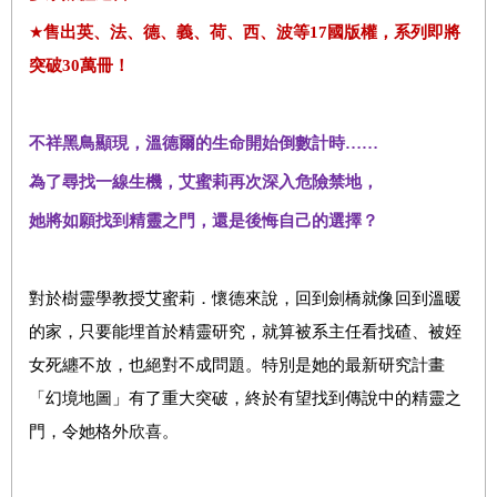
★
售出英、法、德、義、荷、西、波等
17
國版權，系列即將
突破
30
萬冊！
不祥黑鳥顯現，溫德爾的生命開始倒數計時……
為了尋找一線生機，艾蜜莉再次深入危險禁地，
她將如願找到精靈之門，還是後悔自己的選擇？
對於樹靈學教授艾蜜莉．懷德來說，回到劍橋就像回到溫暖
的家，只要能埋首於精靈研究，就算被系主任看找碴、被姪
女死纏不放，也絕對不成問題。特別是她的最新研究計畫
「幻境地圖」有了重大突破，終於有望找到傳說中的精靈之
門，令她格外欣喜。