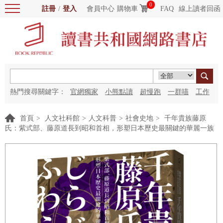
0
註冊
/
登入
會員中心
購物車
FAQ
線上讀者回函
熱門搜尋關鍵字：
官網獨家
小熊點讀
超慢跑
一群喵
工作
細胞
海洋圖書館
紅花
首頁
>
人文社科館
>
人文科普
>
社會史地
>
千年貴族藤原
氏：紫式部、藤原道長到昭和首相，形塑日本歷史最關鍵的華麗一族