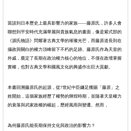
當談到日本歷史上最具影響力的家族——藤原氏，許多人會
聯想到平安時代充滿華麗與貴族氣息的畫面，像是紫式部的
《源氏物語》閃耀著古典文學的璀璨光芒，而藤原道長則在
攝政與關白的權力頂峰留下不朽的足跡。藤原氏作為天皇的
外戚，奠定了長期在政治權力核心的地位，不僅在政壇掌握
實權，也對古典文學和國風文化的興盛作出巨大貢獻。
本書回溯藤原氏的起源，從7世紀中臣鐮足獲賜「藤原」之
姓開始，這個家族經歷了權勢的輝煌時期，並隨著天皇權力
的衰落與武家政權的崛起，歷經風雨與變遷。然而，
為何藤原氏能長期保持文化與政治的影響力？