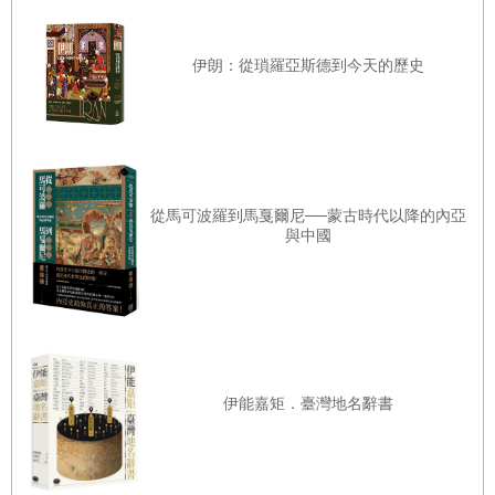
藤原隆家｜擊退刀伊的中關白家「壞胚子」
為身分不同而無法成為天皇正室，也就是不能登上皇后之
藤原定子｜遭到道長擺布，命運悲慘的皇后
位。但自從奈良時代中葉，藤原不比等之女光明子以臣子身
伊朗：從瑣羅亞斯德到今天的歷史
藤原實質｜將攝關政治內幕流傳到後世的「賢人右府」
分首次成為皇后之後，平安時代之後幾乎每一任天皇都是由
藤原顯光｜遭道長怒斥「愚不可及」的無能大臣
藤原氏之女，或是賜姓皇族源氏所生。
藤原公任｜精通各項藝文的攝關時代第一才子
或許，藤原氏畢竟只是臣子，其地位不會威脅到天皇，這一
藤原為時｜以漢詩才華成為越前守的紫式部之父
點也很重要。在天武天皇死後，繼任的妻子持統天皇一心一
從馬可波羅到馬戛爾尼──蒙古時代以降的內亞
紫式部｜創作《源氏物語》的天才女作家
意要讓孫子輕皇子（文武天皇）繼位。這麼一來，對持統而
與中國
言，其他有皇位繼承資格的皇族就成了單純的對手，而她能
藤原道綱｜母親為《蜻蛉日記》作者的萬年大納言
倚靠的只有天皇母親一方的親戚，也就是不具皇位繼承權的
藤原賴通｜穩做攝關大位長達五十年
藤原氏。事實上，考量不比等接受持統的提拔，之後成為藤
藤原教通｜與兄長賴通因攝關一職而對立
原氏發達的契機，可知道藤原氏以臣子身分成為天皇姻親的
藤原能信｜策劃尊仁親王立太子的攝關家非主流派
地位，正是能保有權力的一大重點。
伊能嘉矩．臺灣地名辭書
深度專欄 描繪「強硬派貴族」的作品──《大鏡》
實現攝政、關白世襲化