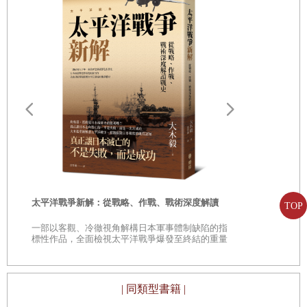
深度專欄 成為「怨靈」的藤原氏
述，能夠生動呈現道長站上權勢巔峰時的模樣。
第三章 道長時代迎來全盛期的攝關政治
天皇與藤原氏為命運共同體
～平安時代中葉～
藤原氏會被捧為史上最大氏族的主要原因是什麼呢？要回答
這個問題，可以從前面提到的「望月之歌」這個小故事裡找
藤原兼通｜為了攝關大位與弟弟上演骨肉相爭
遠野物語：
到線索。
藤原兼家｜因為「一座宣旨」而提高攝關的品牌力
——日本民
在實現一家三后時，道長已經辭去太政大臣，無官一身輕，
「鄉土」的
藤原道隆｜身為兼家嫡男享盡榮華的中關白
但當時的天皇與東宮都是他的孫子，實際上他的地位等於是
藤原道兼｜迫使花山天皇退位的「七日關白」
時
天皇家的大家長。由此可看出，在握有絕對權威下把女兒嫁
太平洋戰爭新解：從戰略、作戰、戰術深度解讀
TOP
東三條院詮子｜襯托道長的史上首位女院
是
給天皇，迎娶皇族女性為妻，與天皇家建立起命運共同體的
一部以客觀、冷徹視角解構日本軍事體制缺陷的指
藤原伊周｜與道長爭權奪勢的中關白家嫡男
巔
標性作品，全面檢視太平洋戰爭爆發至終結的重量
姻親關係，就是藤原氏權力與威望的來源。
級著作
藤原道長｜打造攝關政治全盛期的強運政治家
這種聯姻政策，被視為皇族以外的氏族掌握政權的常見手
上東門院彰子｜以二帝母后為道長帶來榮華
段，自古從五、六世紀的葛城氏、蘇我氏的時代就開始採
| 同類型書籍 |
用。只不過，古代朝廷中即使是臣子的女兒生下天皇，也因