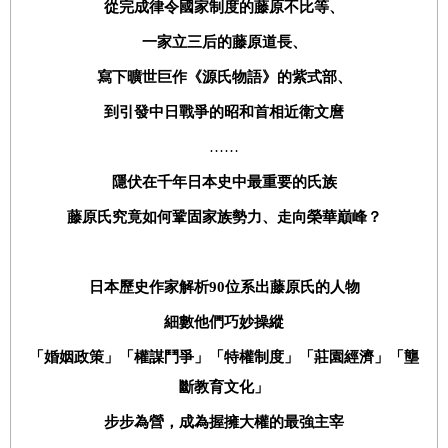
從完成律令國家制度的藤原不比等、
一家立三后的藤原道長、
寫下曠世巨作《源氏物語》的紫式部、
到引發中日戰爭的昭和首相近衛文麿
……
隱伏在千年日本史中最重要的氏族
藤原氏究竟如何鞏固家族勢力、走向榮華巔峰？
日本歷史作家解析
90
位系出藤原氏的人物
細數他們巧妙操縱
「婚姻政策」「權謀鬥爭」「特權制度」「莊園經濟」「壟
斷教育文化」
步步為營，成為握擁大權的最強主宰