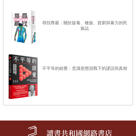
第四章 在院政與武家政權中求生存的攝關家
有了與天皇家的姻親關係為基礎，藤原氏打造了律令規定之
～平安後期到鎌倉時代～
外的「令外官」（律令制實施後才有的新設官職），也就是
尋找尊嚴：關於販毒、種族、貧窮與暴力的民
藤原師通｜無論院政與神罰都無所懼的剛毅關白
攝政、關白（統稱攝關）這個特殊的職位，藉此在制度上確
族誌
保將其他氏族隔絕在外的特殊地位與權力。
藤原忠實｜溺愛次子賴長而招致攝關家的分裂
情況之所以有了轉變，是因為出現年紀小的天皇，也就是幼
藤原賴長｜因為保元之亂消滅的惡左府
帝。古代朝廷由於要求天皇必須要有處理政務的能力，習慣
待賢門院璋子｜鑄成保元之亂遠因的悲慘中宮
上必須到了能做政治判斷的年紀才即位。實際上，七世紀之
美福門院得子｜在檯面下操縱平安後期政治的女性政治家
不平等的錯覺：意識形態混戰下的謬誤與真相
前的天皇，除了文武天皇在十五歲上位外，其他天皇都在二
藤原通憲（信西）｜以黑衣宰相主島保元亂後的政局
十五、六歲到三十歲的年紀才登基。
藤原信賴｜因平治之亂毀滅的「日本第一蠢才」
然而，到了九世紀的藤原良房時，清和天皇於九歲即位，就
藤原成親｜因鹿谷事件身敗名裂的院近臣
需要有個職務代替年幼的天皇來處理政務。這個職位因為有
西行｜傳承秀鄉流武藝故實的不世出歌人
「攝行天下之政」的意思，便稱為攝政，身為清和外祖父的
良房即以臣子身分首次擔任這項職務。
文覺｜協助源賴朝，對成立鎌倉幕府有貢獻的怪僧
另一方面，關白取「關白天下諸事」之意，這個職務主要是
藤原秀衡｜打造奧州藤原氏最盛期的北方霸主