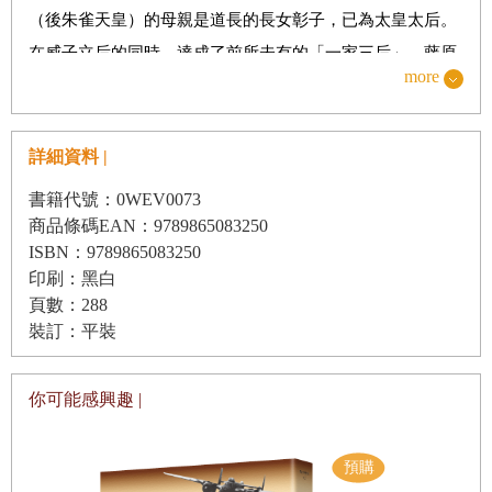
（後朱雀天皇）的母親是道長的長女彰子，已為太皇太后。
藤原魚名｜因冰上川繼之亂而失勢的北家佼佼者
在威子立后的同時，達成了前所未有的「一家三后」，藤原
藤原緒嗣｜以「德政相論」留名的剛烈臣子
more
道長在這個站在榮華巔峰的宴席上，吟詠了這首史上著名的
藤原藥子｜與平城上皇共同策劃還都平城京
「望月之歌」。
藤原冬嗣｜奠定北家隆盛的第一代藏人頭
詳細資料 |
當時，道長要求大納言藤原實質也吟詠一首回應，實質卻
藤原良房｜首位以臣子身分攝政開啟攝關政治時代
說，「此歌實為優美，無以回應。不如大家一同吟唱」，他
書籍代號：0WEV0073
藤原基經｜擁立老帝成為日本史上榮登關白大位第一人
並引用中國的故事，「聽說白居易因元稹的菊詩太過美好，
商品條碼EAN：9789865083250
ISBN：9789865083250
藤原時平｜不畏菅原道真怨靈的剛毅貴公子
無以回應，只能深深讚嘆整天反覆吟詠」，於是要在場所有
印刷：黑白
人一同唱和。或許一方面是因為不想太露骨自吹自擂創作應
藤原秀鄉｜因討伐平將門成為貴族的傳奇武人
頁數：288
和，但能夠在當下以絕妙回應來滿足道長的自尊心，也可說
裝訂：平裝
藤原純友｜於天慶之亂中成為一方主角的北家旁支
是頗有實資作風的處事方式，不愧之後獲得賢人右府的稱
藤原利仁｜受人稱頌為「利仁將軍」的傳奇武人
號。
你可能感興趣 |
藤原忠平｜歷經二十年長期政權奠定北家全盛的基礎
上述內容是紀錄在實資日記《小右記》中的一段故事。當時
藤原實賴｜建立小野宮流宮廷禮儀的「揚名關白」
貴族的日記並非個人生活紀錄，而是記述禮儀上的先例、儀
藤原師輔｜打造九條流繁榮的道長祖父
式，為了將祖先功績流傳給子孫而寫。多虧了實質翔實的記