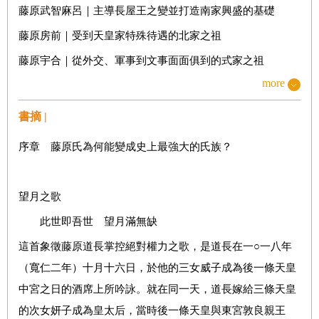
藤原武智麻呂｜主導長屋王之變並打造南家興盛的基礎
藤原房前｜受到天皇家特殊待遇的北家之祖
藤原宇合｜從外交、軍事到文事面面俱到的式家之祖
more
藤原麻呂｜熱愛音樂與飲酒的京家之祖
藤原廣嗣｜藤原氏首次掀起武力暴動的武鬥派貴族
書摘 |
藤原光明子｜首位臣下出身的皇后，對佛教興盛有諸多貢獻
序章 藤原氏為何能變成史上最強大的氏族？
藤原仲麻呂｜超越不比等地位的奈良朝強勢政治家
藤原百川｜協助桓武天皇即位而鞏固式家晉升的基礎
望月之歌
藤原清河｜成為遣唐使，最後長眠於中國的北家貴公子
此世即吾世 望月滿無缺
深度專欄 北家之外的三家後續故事
這首象徵藤原道長掌控絕對權力之歌，是道長在一○一八年
（寬仁二年）十月十六日，於他的三女威子成為後一條天皇
第二章 北家的崛起與攝關政治的確立
中宮之日的酒席上所吟詠。就在同一天，道長嫁給三條天皇
～平安時代前期～
的次女妍子成為皇太后，當時後一條天皇與東宮敦良親王