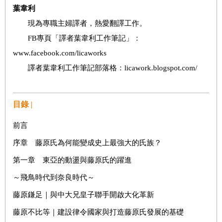
葉韋利
現為專職主婦譯者，熱愛翻譯工作。
FB專頁「譯者葉韋利工作筆記」：
www.facebook.com/licaworks
譯者葉韋利工作筆記部落格：licawork.blogspot.com/
目錄 |
前言
序章 藤原氏為何能變成史上最強大的氏族？
第一章 東亞的動盪與藤原氏的躍進
～飛鳥時代到奈良時代～
藤原鎌足｜與中大兄皇子聯手開啟大化革新
藤原不比等｜建設律令國家與打造藤原氏發展的基礎